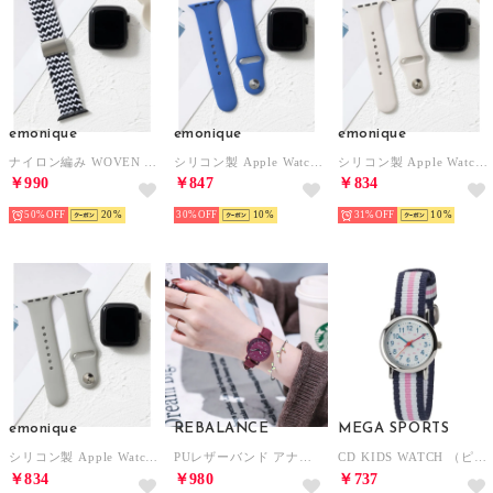
emonique
emonique
emonique
ナイロン編み WOVEN Apple Watch Band スマートウォッチバンド【38/40/41/42/44/45/49mm対応】 （その他4）
シリコン製 Apple Watch Band スマートウォッチバンド【38/40/41/42/44/45/49mm対応】 （ブルー）
シリコン製 Apple Watch Band スマートウォッチバンド【38/40/41/42/44/45/49mm対応】 （ベージュ）
￥990
￥847
￥834
50%
20
30%
10
31%
10
emonique
REBALANCE
MEGA SPORTS
シリコン製 Apple Watch Band スマートウォッチバンド【38/40/41/42/44/45/49mm対応】 （グレー）
PUレザーバンド アナログ時計 7色 腕時計 レディースウォッチ （B）
CD KIDS WATCH （ピンク）
￥834
￥980
￥737