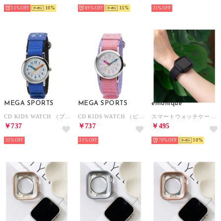
31%
10
89%
15
31%
MEGA SPORTS
MEGA SPORTS
emonique
CD KIDS WATCH （ブルー）
CD KIDS WATCH （ピンク）
スマートウォッチケース【41/45mm対応】 （ブラック）
￥737
￥737
￥495
31%
31%
70%
10