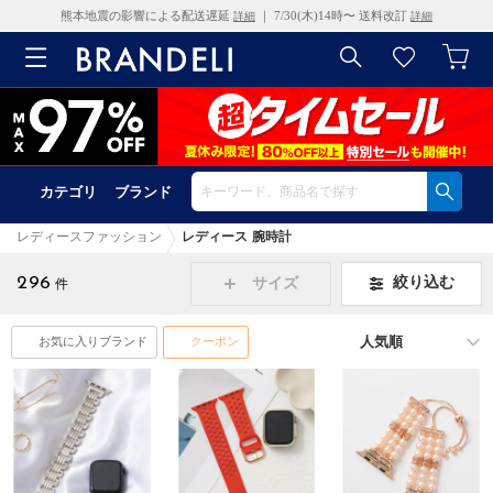
熊本地震の影響による配送遅延
｜ 7/30(木)14時〜 送料改訂
詳細
詳細
カテゴリ
ブランド
レディースファッション
レディース 腕時計
296
絞り込む
サイズ
件
お気に入りブランド
クーポン