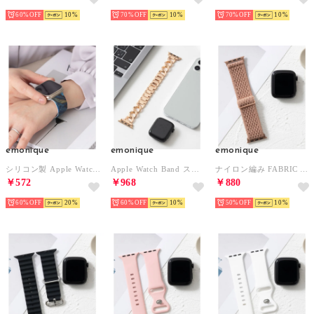
60%
10
70%
10
70%
10
emonique
emonique
emonique
シリコン製 Apple Watch Band マーブル柄 スマートウォッチバンド【38/40/41/42/44/45/49mm対応】 （ネイビー）
Apple Watch Band スマートウォッチバンド 合金【38/40/41/42/44/45/49mm対応】 （ピンクゴールド）
ナイロン編み FABRIC Apple Watch Band スマートウォッチバンド【38/40/41/42/44/45/49mm対応】 （スモークピンク）
￥572
￥968
￥880
60%
20
60%
10
50%
10