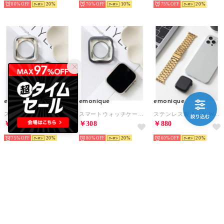
80%
20
70%
10
75%
20
emonique
emonique
emonique
スマートウォッチケース【41/45mm対応】 （シルバー）
スマートウォッチケース【41/45mm対応】 （グレー）
ステンレス製 Apple Watch Band スマートウォッチバンド【38/40/41/42/44/45/49mm対応】 （ゴールド）
￥385
￥308
￥880
75%
20
80%
20
60%
20