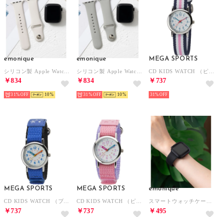
emonique
emonique
MEGA SPORTS
シリコン製 Apple Watch Band スマートウォッチバンド【38/40/41/42/44/45/49mm対応】 （ベージュ）
シリコン製 Apple Watch Band スマートウォッチバンド【38/40/41/42/44/45/49mm対応】 （グレー）
CD KIDS WATCH （ピンク）
￥834
￥834
￥737
31%
10
31%
10
31%
MEGA SPORTS
MEGA SPORTS
emonique
CD KIDS WATCH （ブルー）
CD KIDS WATCH （ピンク）
スマートウォッチケース【41/45mm対応】 （ブラック）
￥737
￥737
￥495