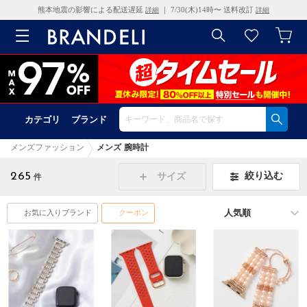
熊本地震の影響による配送遅延
｜ 7/30(木)14時〜 送料改訂
詳細
詳細
カテゴリ
ブランド
メンズファッション
メンズ 腕時計
265
絞り込む
サイズ
件
お気に入りブランド
クーポン