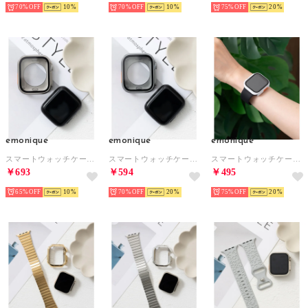
70%
10
70%
10
75%
20
emonique
emonique
emonique
スマートウォッチケース【41/45mm対応】 （シルバー）
スマートウォッチケース【41/45mm対応】 （グレー）
スマートウォッチケース【41/45mm対応】 （ホワイト）
￥693
￥594
￥495
65%
10
70%
20
75%
20