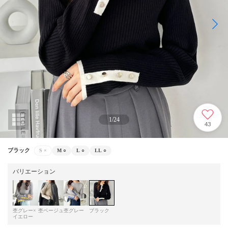
1
/
24
43
ブラック
S
×
M
○
L
○
LL
○
バリエーション
杢グレー×
杢ベージュ
杢グレー
ブラック
イエロー