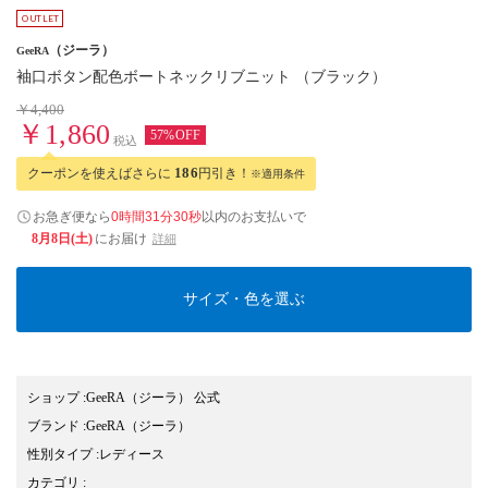
（ジーラ）
GeeRA
袖口ボタン配色ボートネックリブニット （ブラック）
￥4,400
￥1,860
57%OFF
税込
クーポンを使えばさらに
186
円引き！
※適用条件
お急ぎ便なら
0時間31分29秒
以内
のお支払いで
8月8日(土)
にお届け
詳細
サイズ・色を選ぶ
ショップ
:
GeeRA（ジーラ） 公式
ブランド
:
GeeRA
（ジーラ）
性別タイプ
:
レディース
カテゴリ
: