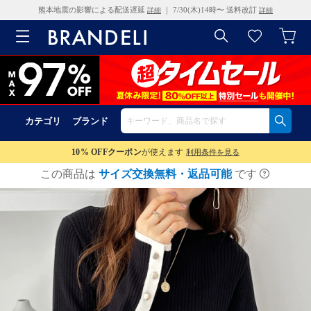
熊本地震の影響による配送遅延
｜ 7/30(木)14時〜 送料改訂
詳細
詳細
カテゴリ
ブランド
10% OFF
クーポン
が使えます
利用条件を見る
この商品は
サイズ交換無料・返品可能
です