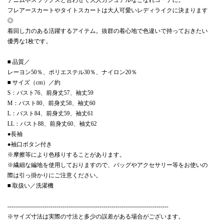
フレアースカートやタイトスカートは大人可愛いレディライクに決まります
◎
着回し力のある活躍するアイテム。抜群の着心地で色違いで持っておきたい
優秀な1枚です。
■ 品質／
レーヨン50％、ポリエステル30％、ナイロン20％
■ サイズ（cm）／約
S：バスト76、前身丈57、袖丈59
M：バスト80、前身丈58、袖丈60
L：バスト84、前身丈59、袖丈61
LL：バスト88、前身丈60、袖丈62
●長袖
●袖口ボタン付き
※摩擦等により色移りすることがあります。
※繊細な編地を使用しておりますので、バッグやアクセサリー等をお使いの
際は引っ掛かりにご注意ください。
■ 取扱い／洗濯機
----------------------------------------------------------------------------------
※サイズ寸法は実際の寸法と多少の誤差がある場合がございます。