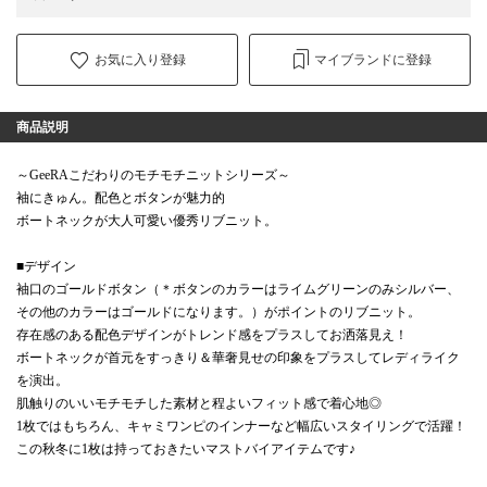
お気に入り登録
マイブランドに登録
商品説明
～GeeRAこだわりのモチモチニットシリーズ～
袖にきゅん。配色とボタンが魅力的
ボートネックが大人可愛い優秀リブニット。
■デザイン
袖口のゴールドボタン（＊ボタンのカラーはライムグリーンのみシルバー、
その他のカラーはゴールドになります。）がポイントのリブニット。
存在感のある配色デザインがトレンド感をプラスしてお洒落見え！
ボートネックが首元をすっきり＆華奢見せの印象をプラスしてレディライク
を演出。
肌触りのいいモチモチした素材と程よいフィット感で着心地◎
1枚ではもちろん、キャミワンピのインナーなど幅広いスタイリングで活躍！
この秋冬に1枚は持っておきたいマストバイアイテムです♪