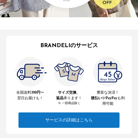
BRANDELIのサービス
全国送料
390円
〜
サイズ交換
、
豊富な決済！
翌日お届けも！
返品
承ります！
後払い
や
PayPay
も利
※ 一部商品除く
用可能
サービスの詳細はこちら