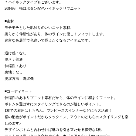
＊ハイネックタイプもございます。
208493 袖口ボタン配色ハイネックリブニット
■素材
モチモチとした肌触りのいいニット素材。
柔らかく伸縮性があり、体のラインに優しくフィットします。
豊富な色展開で色違いで揃えたくなるアイテムです。
……………………
透け感：なし
厚さ：普通
伸縮性：あり
裏地：なし
洗濯方法：洗濯機
……………………
■コーディネート
伸縮性のあるリブニット素材だから、体のラインに程よくフィット。
ボトムを選ばすにスタイリングできるのが嬉しいポイント。
1枚での着用はもちろん、ワンピースのインナーなどにも大活躍！
裾の配色がポイントだからタックイン、アウトのどちらのスタイリングも楽
しめます♪
デザインボトムと合わせれば魅力を引き立たせる優秀な1枚。
デニムやスラックスと合わせて大人カジュアルなこなれコーデに。