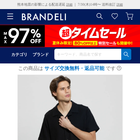
熊本地震の影響による配送遅延
｜ 7/30(木)14時〜 送料改訂
詳細
詳細
カテゴリ
ブランド
この商品は
サイズ交換無料・返品可能
です