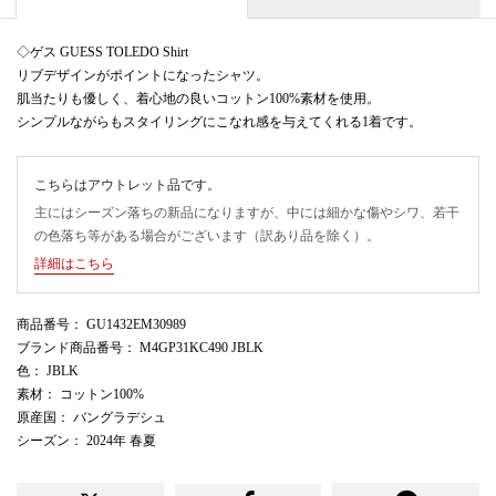
◇ゲス GUESS TOLEDO Shirt
リブデザインがポイントになったシャツ。
肌当たりも優しく、着心地の良いコットン100%素材を使用。
シンプルながらもスタイリングにこなれ感を与えてくれる1着です。
こちらはアウトレット品です。
主にはシーズン落ちの新品になりますが、中には細かな傷やシワ、若干
の色落ち等がある場合がございます（訳あり品を除く）。
詳細はこちら
商品番号
： GU1432EM30989
ブランド商品番号
： M4GP31KC490 JBLK
色
： JBLK
素材
： コットン100%
原産国
： バングラデシュ
シーズン
： 2024年 春夏