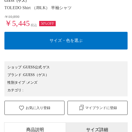
（ゲス）
GUESS
TOLEDO Shirt （JBLK） 半袖シャツ
￥10,890
￥5,445
50%OFF
税込
サイズ・色を選ぶ
ショップ
:
GUESS公式 ゲス
ブランド
:
GUESS
（ゲス）
性別タイプ
:
メンズ
カテゴリ
:
お気に入り登録
マイブランドに登録
商品説明
サイズ詳細