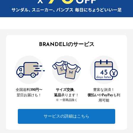
BRANDELIのサービス
全国送料
390円
〜
サイズ交換
、
豊富な決済！
翌日お届けも！
返品
承ります！
後払い
や
PayPay
も利
※ 一部商品除く
用可能
サービスの詳細はこちら