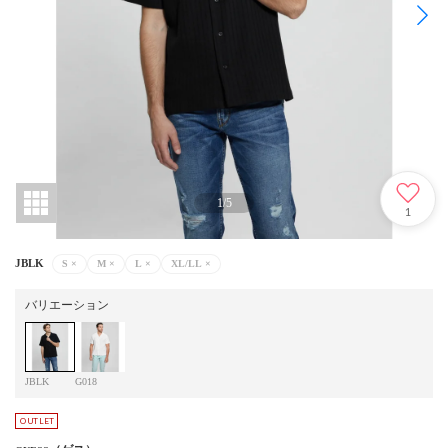
1
/
5
1
JBLK
S
×
M
×
L
×
XL/LL
×
バリエーション
JBLK
G018