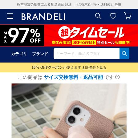
熊本地震の影響による配送遅延
｜ 7/30(木)14時〜 送料改訂
詳細
詳細
カテゴリ
ブランド
10% OFF
クーポン
が使えます
利用条件を見る
この商品は
サイズ交換無料・返品可能
です