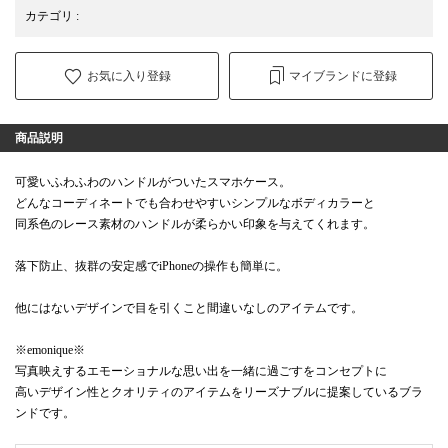
カテゴリ
:
お気に入り登録
マイブランドに登録
商品説明
可愛いふわふわのハンドルがついたスマホケース。
どんなコーディネートでも合わせやすいシンプルなボディカラーと
同系色のレース素材のハンドルが柔らかい印象を与えてくれます。
落下防止、抜群の安定感でiPhoneの操作も簡単に。
他にはないデザインで目を引くこと間違いなしのアイテムです。
※emonique※
写真映えするエモーショナルな思い出を一緒に過ごすをコンセプトに
高いデザイン性とクオリティのアイテムをリーズナブルに提案しているブラ
ンドです。