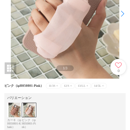
1
/
3
0
ピンク（ipH050801-Pink）
11/3S
×
12/S
×
13/LL
×
14/5L
×
バリエーション
カーキ（ip
ピンク（ip
H050801-K
H050801-Pi
haki）
nk）