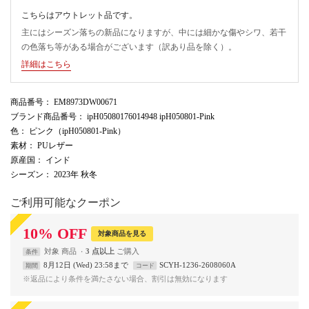
こちらはアウトレット品です。
主にはシーズン落ちの新品になりますが、中には細かな傷やシワ、若干
の色落ち等がある場合がございます（訳あり品を除く）。
詳細はこちら
商品番号
： EM8973DW00671
ブランド商品番号
： ipH05080176014948 ipH050801-Pink
色
： ピンク（ipH050801-Pink）
素材
： PUレザー
原産国
： インド
シーズン
： 2023年 秋冬
ご利用可能なクーポン
10
%
OFF
対象商品を見る
対象
商品
3 点以上
条件
8月12日 (Wed) 23:58まで
SCYH-1236-2608060A
期間
コード
※返品により条件を満たさない場合、割引は無効になります