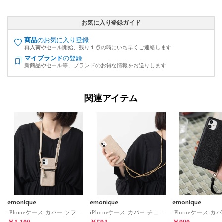
お気に入り登録ガイド
商品
のお気に入り登録
再入荷やセール開始、残り１点の時にいち早くご連絡します
マイブランド
の登録
新商品やセール等、ブランドのお得な情報をお送りします
関連アイテム
emonique
emonique
emonique
iPhoneケース カバー ソフトPUレザー ショルダーストラップ 収納ポケット タッセル付き （ベージュ）
iPhoneケース カバー チェーンストラップ タイル模様 （ベージュ）