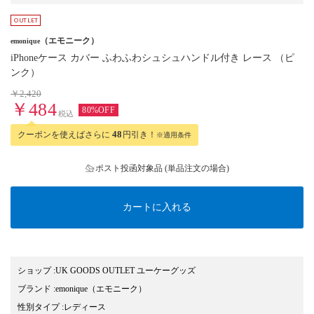
（エモニーク）
emonique
iPhoneケース カバー ふわふわシュシュハンドル付き レース （ピ
ンク）
￥2,420
￥484
80%OFF
税込
クーポンを使えばさらに
48
円引き！
※適用条件
ポスト投函対象品 (単品注文の場合)
カートに入れる
ショップ
:
UK GOODS OUTLET ユーケーグッズ
ブランド
:
emonique
（エモニーク）
性別タイプ
:
レディース