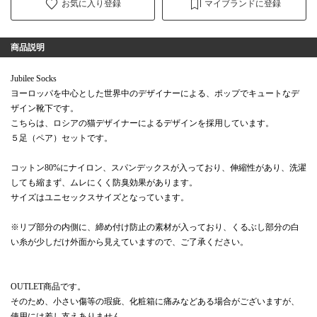
お気に入り登録
マイブランドに登録
商品説明
Jubilee Socks
ヨーロッパを中心とした世界中のデザイナーによる、ポップでキュートなデ
ザイン靴下です。
こちらは、ロシアの猫デザイナーによるデザインを採用しています。
５足（ペア）セットです。
コットン80%にナイロン、スパンデックスが入っており、伸縮性があり、洗濯
しても縮まず、ムレにくく防臭効果があります。
サイズはユニセックスサイズとなっています。
※リブ部分の内側に、締め付け防止の素材が入っており、くるぶし部分の白
い糸が少しだけ外面から見えていますので、ご了承ください。
OUTLET商品です。
そのため、小さい傷等の瑕疵、化粧箱に痛みなどある場合がございますが、
使用には差し支えありません。