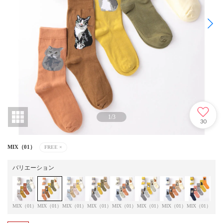
1
/
3
30
MIX（01）
FREE
×
バリエーション
MIX（01）
MIX（01）
MIX（01）
MIX（01）
MIX（01）
MIX（01）
MIX（01）
MIX（01）
MIX