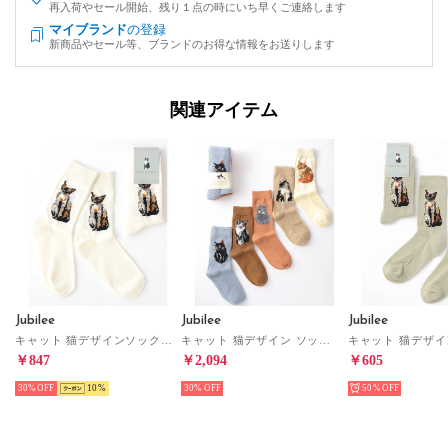
再入荷やセール開始、残り１点の時にいち早くご連絡します
マイブランド
の登録
新商品やセール等、ブランドのお得な情報をお送りします
関連アイテム
Jubilee
Jubilee
Jubilee
キャット 猫デザインソックス ユニセックス 靴下（ホワイト）
キャット 猫デザイン ソックス5足セット ユニセックス （MIX）
￥847
￥2,094
￥605
30%
10
30%
50%