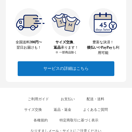
全国送料
390円
〜
サイズ交換
、
豊富な決済！
翌日お届けも！
返品
承ります！
後払い
や
PayPay
も利
※ 一部商品除く
用可能
サービスの詳細はこちら
ご利用ガイド
お支払い
配送・送料
サイズ交換
返品・返金
よくあるご質問
各種規約
特定商取引に基づく表示
なりすましメール・サイトにご注意ください