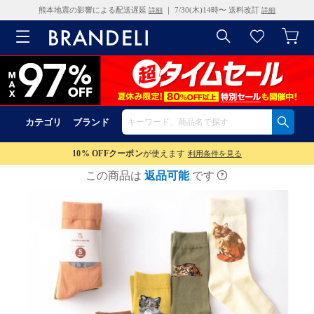
熊本地震の影響による配送遅延
｜ 7/30(木)14時〜 送料改訂
詳細
詳細
カテゴリ
ブランド
10% OFF
クーポン
が使えます
利用条件を見る
この商品は
返品可能
です