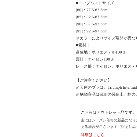
■トップバストサイズ：
[80]：77.5-82.5cm
[85]：82.5-87.5cm
[90]：87.5-92.5cm
[95]：92.5-97.5cm
※カラーによりサイズ展開が異な
■素材：
身生地：ポリエステル100％
裏打：ナイロン100％
レース部：ナイロン、ポリエステ
【ご注意ください】
※天使のブラは、Triumph Intert
※柄物商品は裁断の関係上、柄の
こちらはアウトレット品です。
主にはシーズン落ちの新品になり
ある場合がございます（訳あり品
詳細はこちら