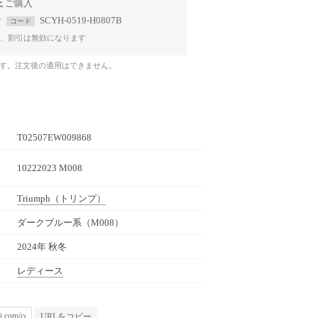
上
で
SCYH-0519-H0807B
コード
、割引は無効になります
です。注文後の適用はできません。
T02507EW009868
10222023 M008
Triumph
（トリンプ）
ダークブルー系（M008）
2024年 秋冬
レディース
URLをコピー