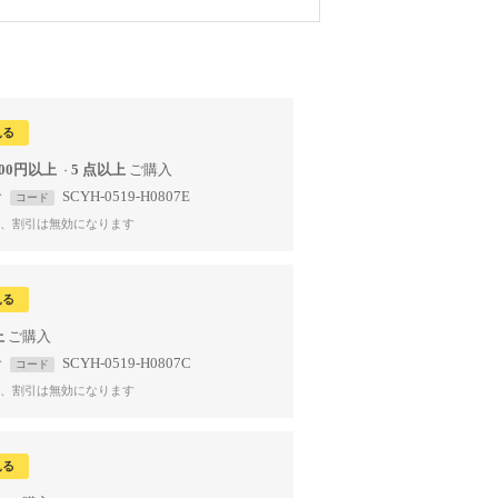
見る
000円以上
5 点以上
で
SCYH-0519-H0807E
コード
、割引は無効になります
見る
上
で
SCYH-0519-H0807C
コード
、割引は無効になります
見る