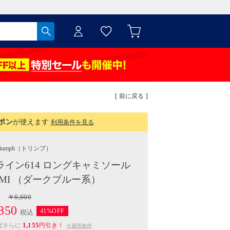
[ 前に戻る ]
ポン
が使えます
利用条件を見る
iumph
（トリンプ）
ライン614 ロングキャミソール
.CAMI （ダークブルー系）
￥6,600
850
41%OFF
税込
1,155
ばさらに
円引き！
※適用条件