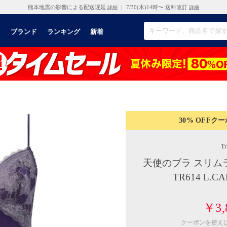
熊本地震の影響による配送遅延
｜ 7/30(木)14時〜 送料改訂
詳細
詳細
リ
ブランド
ランキング
新着
30% OFF
クー
Tr
天使のブラ スリム
TR614 L
￥3,
クーポンを使え