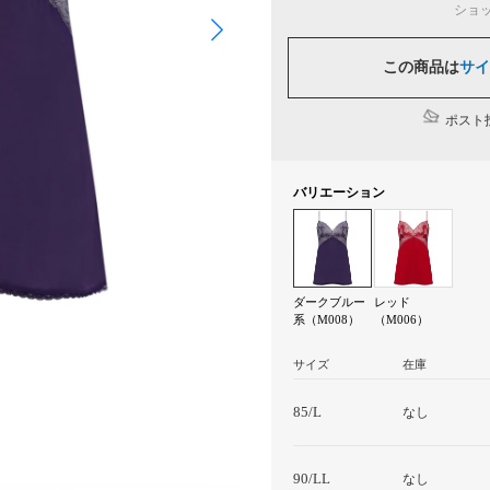
ショ
この商品は
サイ
ポスト投
バリエーション
ダークブルー
レッド
系（M008）
（M006）
サイズ
在庫
85/L
なし
90/LL
なし