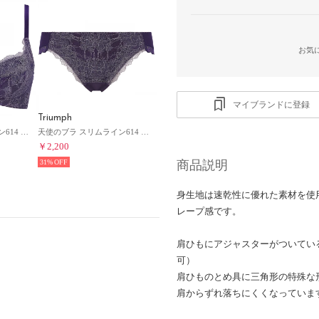
お気
マイブランドに登録
Triumph
天使のブラ スリムライン614 ブラジャー(D.E.Fカップ) TR614 WHU （ダークブルー系）
天使のブラ スリムライン614 レギュラーショーツ(LLサイズ) TR614 Hikini【返品不可商品】 （ダークブルー系）
￥2,200
31%
商品説明
身生地は速乾性に優れた素材を使
レープ感です。
肩ひもにアジャスターがついてい
可）
肩ひものとめ具に三角形の特殊な
肩からずれ落ちにくくなっていま