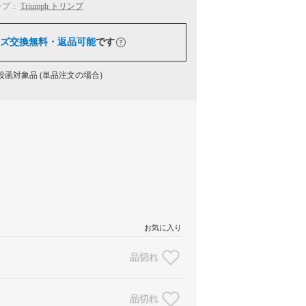
ップ：
Triumph トリンプ
ズ交換無料・返品可能
です
函対象品 (単品注文の場合)
お気に入り
品切れ
品切れ