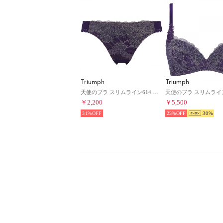
Triumph
Triumph
天使のブラ スリムライン614 ストリング(Tバック) TR614 String【返品不可商品】 （ダークブルー系）
￥2,200
￥5,500
31%
23%
30