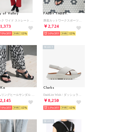
ly of Valley
FABBY FABBY.
タック ワイド ストレート パンツ 上品 カジュアル きれいめ ボトムス ロング ゆったり （RD）
厚底カットワークスポーツサンダル （ブラックブラック）
1,373
￥2,724
70%
15
50%
15
LECT
SELECT
iiKa
Clarks
サムリングヒールサンダル （black）
DashLite Wish / ダッシュライトウィッシュ （ホワイトインタレスト）
2,145
￥8,250
70%
15
53%
15
LECT
SELECT