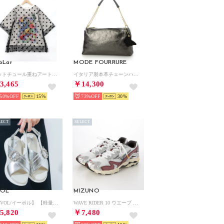
oLar
MODE FOURRURE
ドットチュール重ねアート柄Tシャツ （オフホワイト）
イタリア製本革チェーンハンドルバッグ （ブラックメタル）
3,465
￥14,300
50%
15
73%
30
LECT
SELECT
VOL
MIZUNO
【EVOL/イーボル】 【軽量・ふかふか】超軽量クロスビジューベルトスポーツサンダル JA4011 （シルバー）
WAVE RIDER 10 ウエーブ ライダー 10D1GA243114 （WHITE/BLACK/WINERED）
5,820
￥7,480