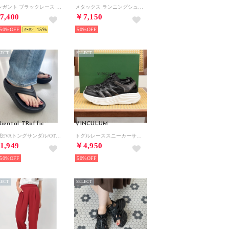
エレガント ブラックレース クリアヒールミュール （ブラック）
メタックス ランニングシューズ （ブルー）
7,400
￥7,150
50%
15
50%
LECT
SELECT
iental TRaffic
VINCULUM
厚底EVAトングサンダル/OT3226 （BLACK）リカバリー
トグルレーススニーカーサンダル （ブラック）
1,949
￥4,950
50%
50%
LECT
SELECT