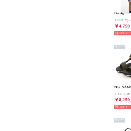
Desigual
￥4,759
60%
SELECT
NO NAM
REFLEX-412
￥8,250
50%
SELECT