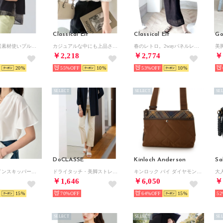
Classical Elf
Classical Elf
Go
チェック柄異素材使いプルオーバー （ブラックケイモノトーン）
カジュアルな中にも上品さを。綿100% 袖山タックラグラン半袖Tシャツ （ホワイト）
春のレトロ。2wayパネルレースジャンパースカート （ブラック）
￥2,218
￥2,774
￥
20
55%
10
53%
10
SELECT
SELECT
SE
DoCLASSE
Kinloch Anderson
Sa
タックデザインスキッパーブラウス（半袖） （オフホワイト）
ドライタッチ・美脚ストレートパンツ／68? （ストライプ）
キンロック バイ ダイヤモンドキルティング L字ファスナー ショルダーバッグ （アンバー）
￥1,646
￥6,050
￥
15
70%
64%
15
52
SELECT
SELECT
SE