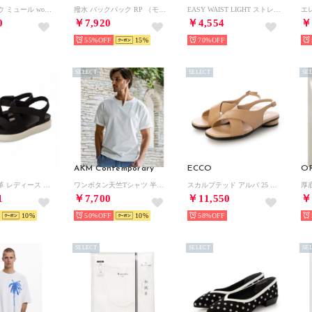
ケイリン ボウ ミュール womens （アイボリー レザー）
撥水 バックパック RP （モスグリーン）
EASY WAIST LIGHT ストレートデニム L/BLU1
0
￥7,920
￥4,554
￥
55%
15
70%
SELECT
SELECT
SE
AKM Contemporary
ECCO
OR
フロート 本革 レディース フラット ストラップ サンダル EU35 （BLACK）
ワンボタン天竺Tシャツ 半袖Tシャツ （オフホワイト）
スカルプテッド アルバ 25 本革 レディース フラット ストラップ サンダル EU35 （BISCUIT）
1
￥7,700
￥11,550
￥
10
50%
10
58%
SELECT
SELECT
SE