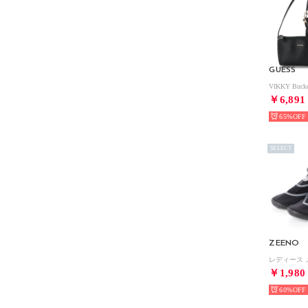
GUESS
￥6,891
65%
SELECT
ZEENO
￥1,980
60%