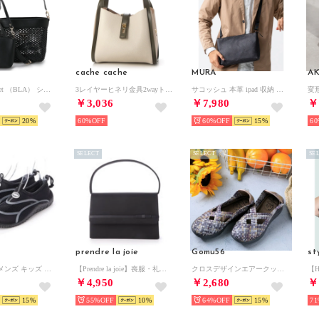
cache cache
MURA
A
VIKKY Bucket （BLA） ショルダーバッグ レディース
3レイヤーヒネリ金具2wayトート （IVKA）
サコッシュ 本革 ipad 収納 ショルダーバッグ ミニショルダー 薄マチ バッグ レザー 革 メンズ （ブラック）
￥3,036
￥7,980
￥
20
60%
60%
15
60
SELECT
SELECT
SE
prendre la joie
Gomu56
st
レディース メンズ キッズ ジュニア ユニセックス サンダル アクアシューズ マリンシューズ アウトドアシューズ 水陸両用 ウォーターシューズ （ブラック/グレー）
【Prendre la joie】喪服・礼服 サテン切り替えブラックフォーマルバッグ （ブラック）
クロスデザインエアークッションシューズ （ブロンズミックス）
￥4,950
￥2,680
￥
15
55%
10
64%
15
71