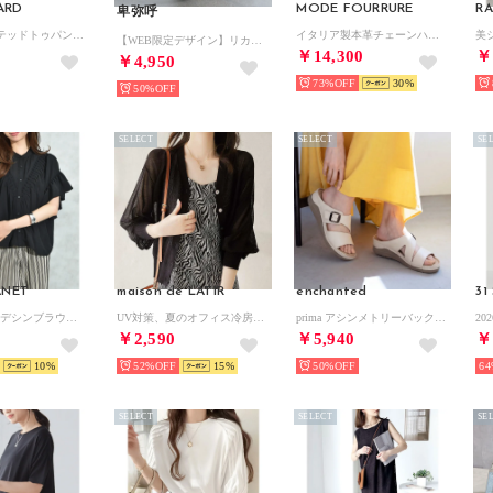
ARD
MODE FOURRURE
R
卑弥呼
本革 ポインテッドトゥパンプス （ブラック）
イタリア製本革チェーンハンドルバッグ （シルバー/SV）
【WEB限定デザイン】リカバリートングサンダル/661251 （ブラック）
￥14,300
￥
￥4,950
73%
30
50%
SELECT
SELECT
SE
ANET
maison de LATIR
enchanted
31
V切替タックデシンブラウス （ブラック）
UV対策、夏のオフィス冷房対策に！夏服にピッタリな透け感Vネック上品シアーUVカットカーデ （ブラック）
prima アシンメトリーバックルベルトミュールサンダル （アイボリー）
￥2,590
￥5,940
￥
10
52%
15
50%
64
SELECT
SELECT
SE