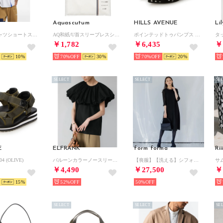
Aquascutum
HILLS AVENUE
Li
ANGEL Tシャツショートスリーブ （ホワイト）
AQ和紙/U首スリーブレスシャツ （ホワイト）
ポインテッドトゥパンプス （ブラックドット）
￥1,782
￥6,435
￥
10
70%
30
70%
20
SELECT
SELECT
SE
E
ELFRANK
form forma
Ri
04 (OLIVE)
バルーンカラーノースリーブブラウス【綿100％使用】（ブラック）
【喪服】【洗える】シフォンジョーゼット セミフレアブラックフォーマルワンピース＜大きいサイズ有＞夏/セレモニー/七五三 （黒）
￥4,490
￥27,500
￥
15
52%
50%
SELECT
SELECT
SE