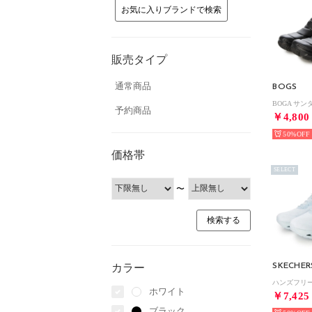
お気に入りブランドで検索
販売タイプ
通常商品
BOGS
BOGA サン
予約商品
￥4,800
50%
価格帯
SELECT
〜
カラー
SKECHER
ホワイト
￥7,425
ブラック