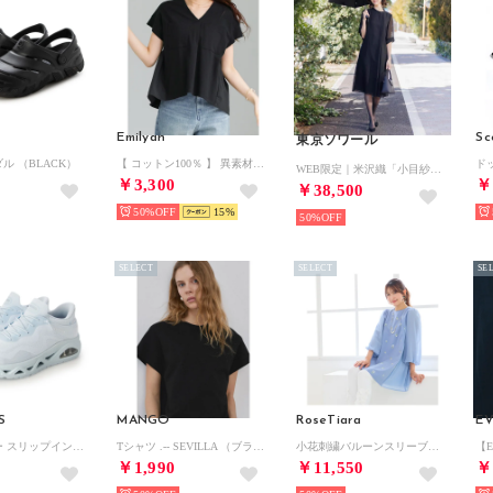
Emilyan
Sc
東京ソワール
ダル （BLACK）
【 コットン100％ 】 異素材切替・バックフレアブラウス （ブラック）
WEB限定｜米沢織「小目紗」の涼しい夏用ワンピース （ブラック）
￥3,300
￥
￥38,500
50%
15
50%
SELECT
SELECT
SE
S
MANGO
RoseTiara
E
ハンズフリー スリップインズ：ウノ グライドステップ - エア グライダーズ （LT.BLUE）
Tシャツ .-- SEVILLA （ブラック）
小花刺繍バルーンスリーブチュニック （ブルー）
￥1,990
￥11,550
￥