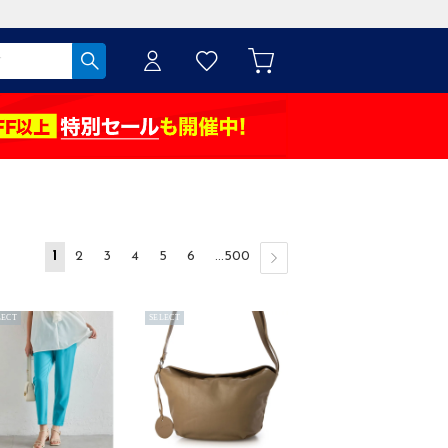
1
2
3
4
5
6
...500
LECT
SELECT