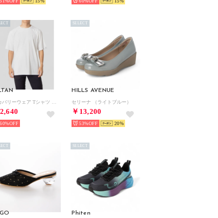
51%
15
60%
15
LECT
SELECT
LTAN
HILLS AVENUE
リカバリーウェア Tシャツ （ホワイト）
セリーナ （ライトブルー）
2,640
￥13,200
60%
53%
20
LECT
SELECT
SGO
Phiten