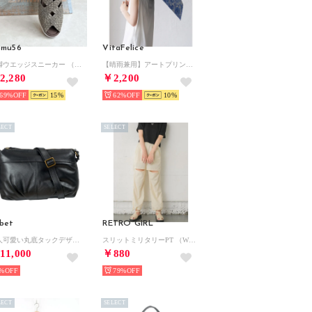
mu56
VitaFelice
美脚ウエッジスニーカー （ブロンズ）
【晴雨兼用】アートプリント折りたたみ傘（カラフル/軽量） （PAISLEY）
2,280
￥2,200
69%
15
62%
10
LECT
SELECT
bet
RETRO GIRL
大人可愛い丸底タックデザインショルダーバッグ （ブラック）
スリットミリタリーPT （WHT3）
11,000
￥880
%
79%
LECT
SELECT