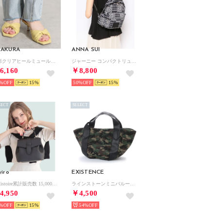
KAKURA
ANNA SUI
変形クリアヒールミュールサンダル （YE）
ジャーニー コンパクトリュック ブラック
6,160
￥8,800
%
15
50%
15
LECT
SELECT
yiro
EXISTENCE
【Histoire累計販売数 15,000個突破！】 ベルトフラップ 2WAYショルダーハンドバッグ（ブラック）
ラインストーンミニバルーンバッグ （迷彩）
4,950
￥4,500
%
15
54%