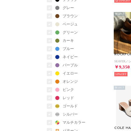
50%
グレー
SELECT
ブラウン
ベージュ
グリーン
カーキ
ブルー
ROCKPO
ネイビー
パープル
￥9,350
イエロー
50%
オレンジ
SELECT
ピンク
レッド
ゴールド
シルバー
マルチカラー
COLE H
パターン