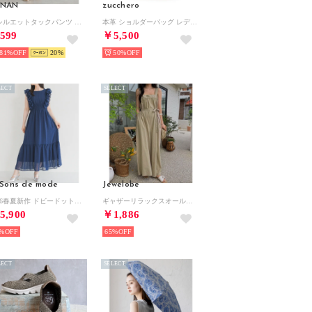
ANAN
zucchero
美シルエットタックパンツ （ファニーブルー65）
本革 ショルダーバッグ レディース 軽量 斜めがけ マチ広 （OAK）
599
￥5,500
81%
20
50%
LECT
SELECT
 Sons de mode
Jewelobe
2026春夏新作 ドビードットフリルワンピース TT627412 （NAVY）
ギャザーリラックスオールインワン （ベージュ）
5,900
￥1,886
%
65%
LECT
SELECT