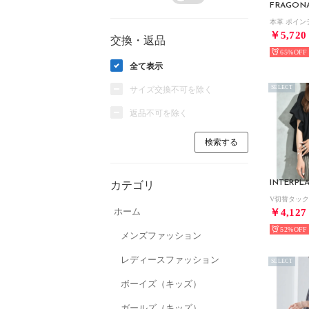
FRAGON
￥5,720
交換・返品
65%
全て表示
SELECT
サイズ交換不可を除く
返品不可を除く
INTERPL
カテゴリ
ホーム
￥4,127
52%
メンズファッション
レディースファッション
SELECT
ボーイズ（キッズ）
ガールズ（キッズ）