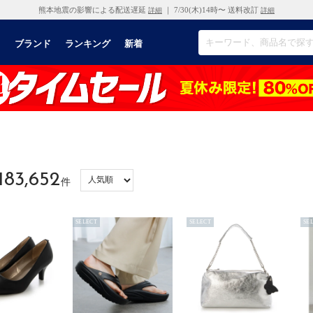
熊本地震の影響による配送遅延
｜ 7/30(木)14時〜 送料改訂
詳細
詳細
リ
ブランド
ランキング
新着
183,652
件
SELECT
SELECT
SE