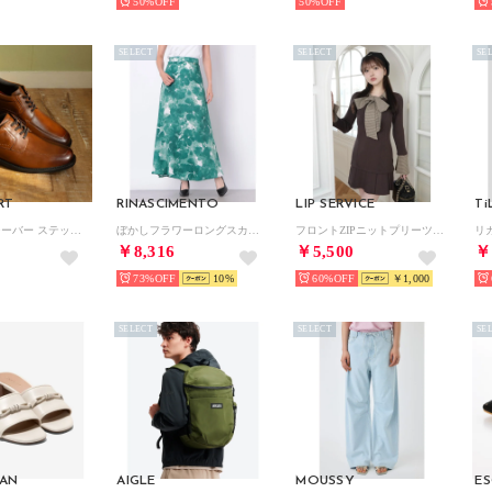
50%
50%
SELECT
SELECT
SE
RT
RINASCIMENTO
LIP SERVICE
Ti
SEAVER／シーバー ステップアクティベイテッド エプロン トゥ （ニュー ブラウン）
ぼかしフラワーロングスカート （Verde Giada）
フロントZIPニットプリーツワンピース （ブラウン）
￥8,316
￥5,500
￥
73%
10
60%
￥1,000
SELECT
SELECT
SE
AAN
AIGLE
MOUSSY
E