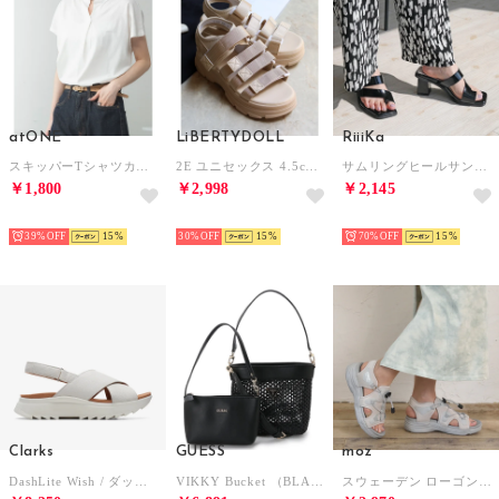
atONE
LiBERTYDOLL
RiiiKa
スキッパーTシャツカットソー （ホワイト）
2E ユニセックス 4.5cmヒール 4ベルトスポーツサンダル ワンピース ワイドパンツ ロングスカート 韓国ファッション 歩きやすい 履きやすい /4165 （ベージュ）
サムリングヒールサンダル （black）
￥1,800
￥2,998
￥2,145
SELECT
SELECT
SELECT
39%
15
30%
15
70%
15
Clarks
GUESS
moz
DashLite Wish / ダッシュライトウィッシュ （ホワイトインタレスト）
VIKKY Bucket （BLA） ショルダーバッグ レディース
スウェーデン ローゴン MOZ SWEDEN LAGOM コードサンダル （グレー）