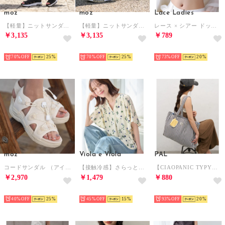
moz
moz
Lace Ladies
【軽量】ニットサンダル （ブラック）
【軽量】ニットサンダル （シロ）
レース × シアー ドッキング ノンワイヤー ブラ （ブラック）
￥3,135
￥3,135
￥789
HOT
HOT
HOT
70%
25
70%
25
73%
20
moz
Viola e Viola
PAL
コードサンダル （アイボリー）
【接触冷感】さらっと涼感フレアスリーブブラウス
【CIAOPANIC TYPY】A4サイズ収納可能マルチストライプパイルトート （offwhite）
￥2,970
￥1,479
￥880
HOT
HOT
HOT
40%
25
45%
15
93%
20