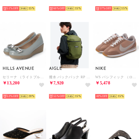
SELECT
SELECT
SELECT
51%
15
60%
15
37%
15
HILLS AVENUE
AIGLE
NIKE
セリーナ （ライトブルー）
撥水 バックパック RP （モスグリーン）
WS パシフィック （ローズ）
￥13,200
￥7,920
￥5,478
SELECT
SELECT
SELECT
53%
20
55%
15
40%
15