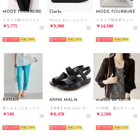
MODE FOURRURE
Clarks
MODE FOURRURE
イタリア製サマージャケット （ベージュ）
Wrenly Eve / レンリーイヴ （ブラック/ブラック）
イタリア製本革チェーンハンドルバッグ （シルバー/SV）
￥5,775
￥9,900
￥14,300
SELECT
SELECT
SELECT
77%
30
40%
15
73%
30
RANAN
ANNA MALIA
maison de LATIR
美シルエットタックパンツ （ファニーブルー65）
【本革】やわらかレザー ネックベルト サンダル プラット製法 （ブラック）
UV対策、夏のオフィス冷房対策に！夏服にピッタリな透け感Vネック上品シアーUVカットカーデ （ブラック）
￥599
￥8,470
￥2,590
SELECT
SELECT
SELECT
81%
20
30%
15
52%
15