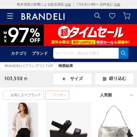
熊本地震の影響による配送遅延
｜ 7/30(木)14時〜 送料改訂
詳細
詳細
カテゴリ
ブランド
BRANDELI (ブランデリ) TOP
検索結果
103,552
絞り込む
サイズ
件
お気に入りブランド
クーポン