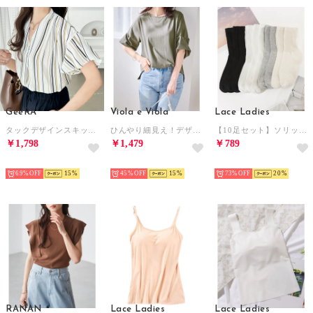
GeeRA
Viola e Viola
Lace Ladies
タックデザインスキッパーブラウス（半袖） （ベージュ系ストライプ）
ひんやり細見え！デザイン袖トップス （オリーブ）
【10足セット】ソリッドカラー クルー丈 ルーズ ソックス （ミックス）
￥1,798
￥1,479
￥789
HOT
HOT
HOT
69%
15
45%
15
73%
20
RANAN
Lace Ladies
Lace Ladies