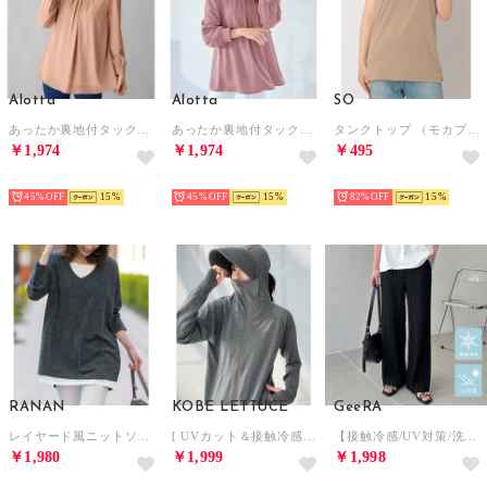
Alotta
Alotta
SO
あったか裏地付タックデザインチュニック （オレンジベージュ）
あったか裏地付タックデザインチュニック （ダークピンク）
タンクトップ （モカブラウン）
￥1,974
￥1,974
￥495
HOT
HOT
HOT
45%
15
45%
15
82%
15
RANAN
KOBE LETTUCE
GeeRA
レイヤード風ニットソーチュニック （チャコールグレー）
[ UVカット＆接触冷感 ] M L XL 取り外しサンバイザー付きパーカー【A指穴】[選べる2タイプ] [C7760]【返品不可商品】 （杢グレー）
【接触冷感/UV対策/洗濯機可】セミワイドプリーツイージーパンツ【10cmセルフカット可能】 （ブラック）
￥1,980
￥1,999
￥1,998