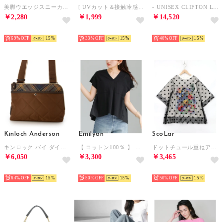
美脚ウエッジスニーカー （ブロンズ）
[ UVカット＆接触冷感 ] M L XL 取り外しサンバイザー付きパーカー【A指穴】[選べる2タイプ] [C7760]【返品不可商品】 （ブラック）
- UNISEX CLIFTON L ATHLETICS【1160050-BBLC】 （BLACK/BLACK）
￥2,280
￥1,999
￥14,520
SELECT
SELECT
SELECT
69%
15
33%
15
40%
15
Kinloch Anderson
Emilyan
ScoLar
キンロック バイ ダイヤモンドキルティング L字ファスナー ショルダーバッグ （アンバー）
【 コットン100％ 】 異素材切替・バックフレアブラウス （ブラック）
ドットチュール重ねアート柄Tシャツ （オフホワイト）
￥6,050
￥3,300
￥3,465
SELECT
SELECT
SELECT
64%
15
50%
15
50%
15