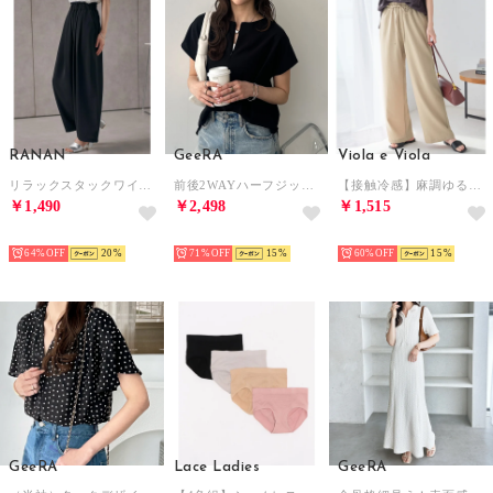
RANAN
GeeRA
Viola e Viola
リラックスタックワイドパンツ （ブラック）
前後2WAYハーフジップTブラウス （ブラック）
【接触冷感】麻調ゆるワイドパンツ （ベージュ）
￥1,490
￥2,498
￥1,515
HOT
HOT
HOT
64%
20
71%
15
60%
15
GeeRA
Lace Ladies
GeeRA