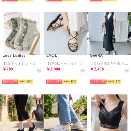
Lace Ladies
EVOL
GeeRA
【5足セット】レトロデザインバラエティソックス （ミックス）
【EVOL/イーボル】 【S-LLサイズ展開・軽量】軽量ナローストラップフラットサンダル JA4003 （ブラック）
【接触冷感/UV対策/イージーケア】楽ちん！細見えペプラムジャンパースカート （ブラック）
￥789
￥3,900
￥2,498
HOT
HOT
HOT
80%
20
34%
15
62%
15