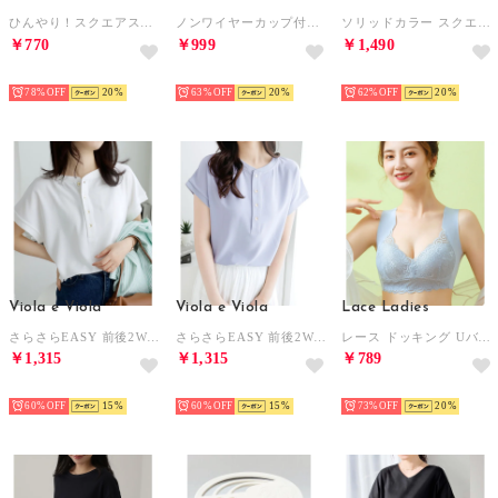
ひんやり！スクエアスリーブサマーニット （ブラウン）
ノンワイヤーカップ付きキャミソール タンクトップ ブラトップ （ベージュ）
ソリッドカラー スクエアネック カップ付き ベーシック タンクトップ （ホワイト）
￥770
￥999
￥1,490
HOT
HOT
HOT
78%
20
63%
20
62%
20
Viola e Viola
Viola e Viola
Lace Ladies
さらさらEASY 前後2WAYヘンリーネックTブラウス （オフホワイト）
さらさらEASY 前後2WAYヘンリーネックTブラウス （ライトブルー）
レース ドッキング Uバック シームレス ノンワイヤー ブラ （ブルー）
￥1,315
￥1,315
￥789
HOT
HOT
HOT
60%
15
60%
15
73%
20