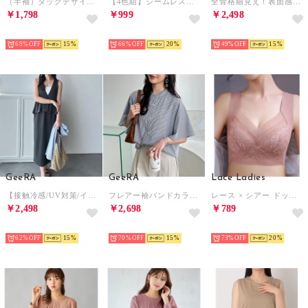
（半袖）タックデザインスキッパーブラウス （ブラック系ドット）
【4色組】シームレスショーツ 4色4枚セット【返品不可商品】 （4枚セット（4色））
全骨格細見え！表面感ストレッチ素材ポロ襟ジャガードマーメイド半袖ワンピース （アイボリー）
￥1,798
￥999
￥2,498
HOT
HOT
HOT
69%
15
66%
20
49%
15
GeeRA
GeeRA
Lace Ladies
【接触冷感/UV対策/イージーケア】楽ちん！細見えペプラムジャンパースカート （チャコール）
フレアー袖バンドカラーブラウス （黒系ストライプ）
レース × シアー ドッキング ノンワイヤー ブラ （ピンク）
￥2,498
￥2,698
￥789
HOT
HOT
HOT
62%
15
70%
15
73%
20