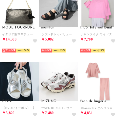
MODE FOURRURE
mamian
I.T.'S. international
イタリア製本革チェーンハンドルバッグ （ブラックメタル）
ラウンドトゥボリュームソールスポーツサンダル/C10003 （ブラック）
リネンライク ワイドスリーブブラウス （ピンク1）
￥14,300
￥5,082
￥7,700
SELECT
SELECT
SELECT
73%
30
40%
15
40%
15
EVOL
MIZUNO
fran de lingerie
【EVOL/イーボル】 【軽量・ふかふか】超軽量クロスビジューベルトスポーツサンダル JA4011 （シルバー）
WAVE RIDER 10 ウエーブ ライダー 10D1GA243114 （WHITE/BLACK/WINERED）
≪tororelax とろリラ≫ 七分袖プルオーバー＆テーパードパンツ セットアップ 「とろリラ かぶり上下セット」 かぶり上下セット （ピンク）
￥5,820
￥7,480
￥4,851