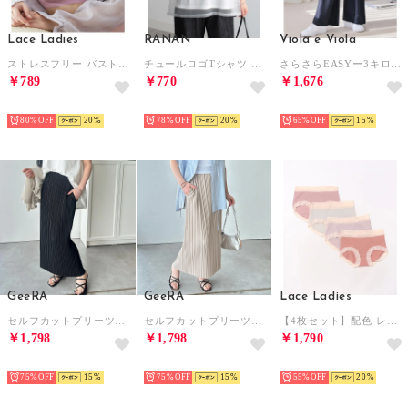
Lace Ladies
RANAN
Viola e Viola
ストレスフリー バストアップ ノンワイヤーブラトップ （ピンク）
チュールロゴTシャツ （ホワイト）
さらさらEASYー3キロ魅せ！とろみタックワイドパンツ （ネイビー）
￥789
￥770
￥1,676
HOT
HOT
HOT
80%
20
78%
20
65%
15
GeeRA
GeeRA
Lace Ladies
セルフカットプリーツナロースカート （ブラック）
セルフカットプリーツナロースカート （ベージュ）
【4枚セット】配色 レーシィ エッジ ミドル ショーツ【返品不可商品】 （B.4枚セット）
￥1,798
￥1,798
￥1,790
HOT
HOT
HOT
75%
15
75%
15
55%
20