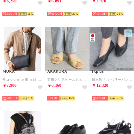
￥8,250
￥6,891
￥2,970
SELECT
SELECT
SELECT
53%
15
65%
20
40%
25
MURA
AKAKURA
IKplus
サコッシュ 本革 ipad 収納 ショルダーバッグ ミニショルダー 薄マチ バッグ レザー 革 メンズ （ブラック）
変形クリアヒールミュールサンダル （YE）
日本製 リカバリーパンプス 国家資格取得整体師と一緒に作ったパンプス 外反母趾対応 超軽量150g未満 レイン対応 晴雨兼用 ■ブラック スムース■ パンプス コンフォートシューズ フラットシューズ 1625 神戸シューズ kobe shoes
￥7,980
￥6,160
￥12,320
SELECT
SELECT
SELECT
60%
15
60%
15
30%
20