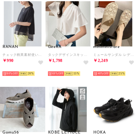
RANAN
GeeRA
miniministore
チェック柄異素材使いプルオーバー （ブラックケイモノトーン）
タックデザインスキッパーブラウス（半袖） （オフホワイト）
ミュールサンダル レディース ぺたんこ
￥990
￥1,798
￥2,249
SELECT
SELECT
SELECT
80%
20
69%
15
40%
25
Gomu56
KOBE LETTUCE
HOKA