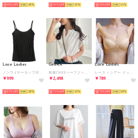
HOT
HOT
HOT
40%
20
33%
15
54%
15
Lace Ladies
GeeRA
Lace Ladies
ノンワイヤーカップ付きキャミソール タンクトップ ブラトップ （ブラック）
前後2WAYハーフジップTブラウス （オフホワイト）
レース × シアー ドッキング ノンワイヤー ブラ （ベージュ）
￥999
￥2,498
￥789
HOT
HOT
HOT
63%
20
71%
15
73%
20