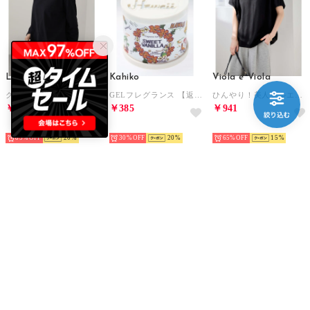
Lace Ladies
Kahiko
Viola e Viola
クルーネック ラウンドヘム 長袖 カット プルオーバー （ブラック）
GELフレグランス 【返品不可商品】 （アイボリー）
ひんやり！美人シルエット叶えるドルマントップス （ブラック）
￥589
￥385
￥941
HOT
HOT
HOT
85%
20
30%
20
65%
15
OMNES
Lace Ladies
Lace Ladies
ストレッチジャガード クルーネック六分袖Tシャツ （GY2）
ソリッドカラー ワイヤレス パッド入り スポーツ ブラ （ホワイト）
選べるサイズ レングス タック リブ カット ワイド パンツ （ブラック）
￥356
￥999
￥999