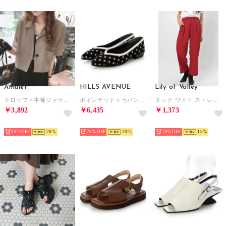
Amulet
HILLS AVENUE
Lily of Valley
クロップド半袖ジャケット レディース 10代 20代 30代 韓国ファッション 春 夏 カジュアル 可愛い シンプル おしゃれ 大人 無地 羽織り （ベージュ）
ポインテッドトゥパンプス （ブラックドット）
タック ワイド ストレート パンツ 上品 カジュアル きれいめ ボトムス ロング ゆったり （RD）
￥3,892
￥6,435
￥1,373
SELECT
SELECT
SELECT
39%
20
70%
20
70%
15