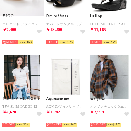
ESGO
Riz raffinee
fitflop
エレガント ブラックレース クリアヒールミュール （ブラック）
カバードサンダル （ブラック）
LULU MULTI-TONAL GLITTER TOE-POST SANDALS （Black Multi）
￥7,400
￥13,200
￥11,165
SELECT
SELECT
SELECT
50%
15
33%
15
30%
15
TOMMY HILFIGER
Aquascutum
me Jane
TJW SLIM BADGE RIB TEE （ホワイト）
AQ和紙/U首スリーブレスシャツ （ホワイト）
オンブレチェックBigシャツ （ブラウン）
￥4,620
￥1,782
￥2,999
SELECT
SELECT
SELECT
30%
30
70%
30
45%
15