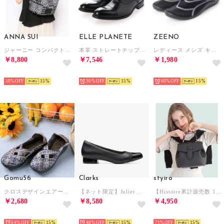
ANNA SUI
ELLE PLANETE
ZEENO
ジャーニー コンパクトリュック ブラック
本革 ストレートチップビジネスシューズ （ブラック）
レディース メンズ キッズ ジュニア ユニセックス サンダル アクアシューズ マリンシューズ アウトドアシューズ 水陸両用 ウォーターシューズ （ブラック/グレー）
￥8,800
￥7,546
￥1,980
SELECT
SELECT
SELECT
50%
15
30%
15
60%
15
Gomu56
Clarks
styiro
クロスデザインエアークッションシューズ （ブロンズミックス）
【ネット限定】Juliet Monte / ジュリエットモンテ （ブラックレザー/シンセティック）
【Histoire累計販売数 15,000個突破！】 ベルトフラップ 2WAYショルダーハンドバッグ（ブラック）
￥2,680
￥8,580
￥4,950
SELECT
SELECT
SELECT
64%
15
48%
15
71%
15