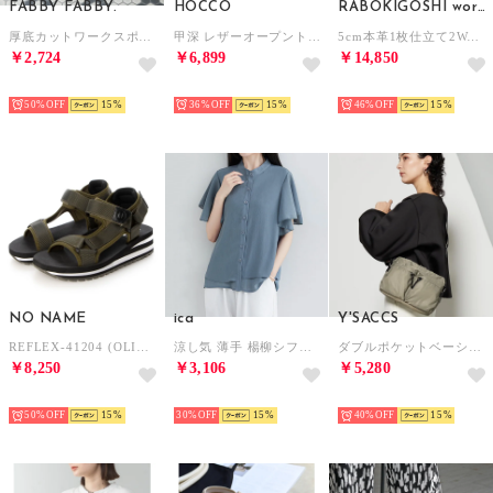
FABBY FABBY.
HOCCO
RABOKIGOSHI works
厚底カットワークスポーツサンダル （ブラックブラック）
甲深 レザーオープントゥサンダル （DBR）
5cm本革1枚仕立て2WAYサンダル （ホワイト）
￥2,724
￥6,899
￥14,850
SELECT
SELECT
SELECT
50%
15
36%
15
46%
15
NO NAME
ica
Y'SACCS
REFLEX-41204 (OLIVE)
涼し気 薄手 楊柳シフォン フレアスリーブ ＆レイヤード デザイン スタンドカラー 半袖ブラウス （BL）
ダブルポケットベーシックショルダー （グレージュ）
￥8,250
￥3,106
￥5,280
SELECT
SELECT
SELECT
50%
15
30%
15
40%
15