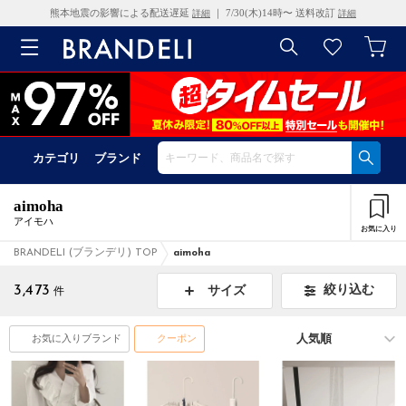
熊本地震の影響による配送遅延
｜ 7/30(木)14時〜 送料改訂
詳細
詳細
カテゴリ
ブランド
aimoha
アイモハ
お気に入り
BRANDELI (ブランデリ) TOP
aimoha
3,473
絞り込む
サイズ
件
お気に入りブランド
クーポン