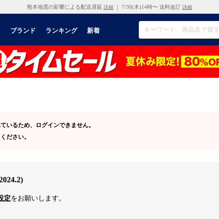
熊本地震の影響による配送遅延
｜ 7/30(木)14時〜 送料改訂
詳細
詳細
リ
ブランド
ランキング
新着
されているため、ログインできません。
てください。
4.2)
設定
をお願いします。