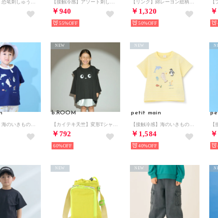
【接触冷感】恐竜刺しゅう半袖Tシャツ （オフ ホワイト）
【接触冷感】アソート刺しゅうTシャツ （ライト ブルー）
【リンク】綿レーヨン総柄ワンピース （マルチ）
￥940
￥1,320
￥
55%
50%
NEW
NEW
N
n
b.ROOM
petit main
pe
【接触冷感】海のいきものアップリケ半袖Tシャツ （紺）
【カイテキ天竺】変形Tシャツ （黒）
【接触冷感】海のいきものアップリケ半袖Tシャツ （クリーム）
￥792
￥1,584
￥
60%
40%
NEW
NEW
N