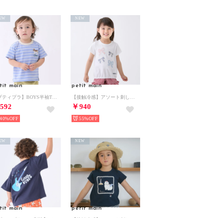
EW
NEW
tit main
petit main
【プティプラ】BOYS半袖Tシャツ （パープル）
【接触冷感】アソート刺しゅうTシャツ （オフ ホワイト）
592
￥940
40%
55%
EW
NEW
tit main
petit main