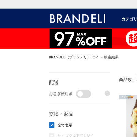
カテゴ
BRANDELI (ブランデリ) TOP
> 検索結果
商品数：
配送
?
お急ぎ便対象
NEW
交換・返品
全て表示
サイズ交換不可を除く