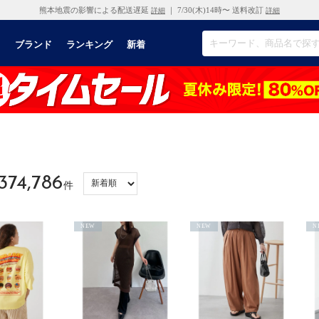
熊本地震の影響による配送遅延
｜ 7/30(木)14時〜 送料改訂
詳細
詳細
リ
ブランド
ランキング
新着
374,786
件
NEW
NEW
N