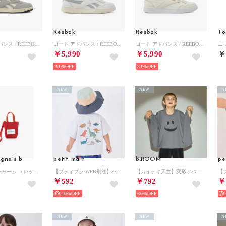
Reebok
Reebok
To
コート アドバンス / REEBOK COURT ADVANCE SA （グレー）
コート アドバンス / REEBOK COURT ADVANCE SA （ホワイト）
コート アドバンス / REEBOK COURT ADVANCE SA （チョーク）
￥5,990
￥5,990
￥
31%
31%
NEW
NEW
N
agne's b
petit main
b.ROOM
pe
ニットキーチャーム （レッド）
【プティプラ/WEB別注】バックプリント半袖Tシャツ （ライト グレー）
【カイテキ天竺】変形オバケTシャツ （チャコール）
￥592
￥792
￥
40%
60%
NEW
NEW
N