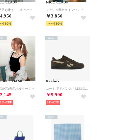
CE CLAUP
NICE CLAUP
上品見え叶う、スキッパーフレンチタックワンピース （KH）
メッシュ配色ラインワンピース （IVY）
4,950
￥3,850
30
30
EW
NEW
OUBLE NAME
Reebok
前後2WAY配色ホルターネックタンクトップ （ブラック）
コート アドバンス / REEBOK COURT ADVANCE SA （エスプレッソ）
2,145
￥5,990
50%
31%
EW
NEW