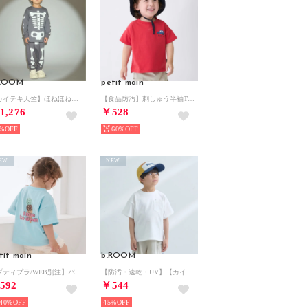
.ROOM
petit main
【カイテキ天竺】ほねほねセットアップ （チャコール）
【食品防汚】刺しゅう半袖Tシャツ （赤）
1,276
￥528
%
60%
EW
NEW
tit main
b.ROOM
【プティプラ/WEB別注】バックプリント半袖Tシャツ （ライト ブルー）
【防汚・速乾・UV】【カイテキ天竺】ゆったりサイズベーシックTシャツ （オフ ホワイト）
592
￥544
40%
45%