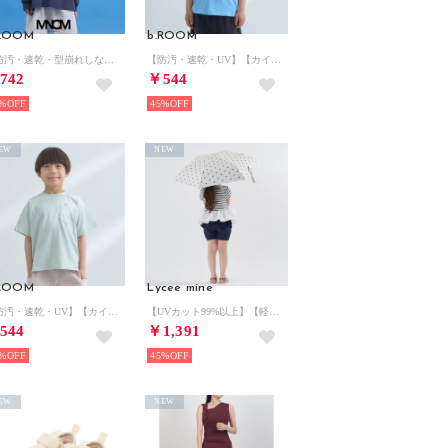
.ROOM
b.ROOM
【防汚・速乾・型崩れしない】【どちらが前でもOK】チェッカーフラッグプリントTシャツ【MNCM】 （紺）
【防汚・速乾・UV】【カイテキ天竺】ゆったりサイズベーシックTシャツ （ブルー グレー）
742
￥544
%
45%
EW
NEW
.ROOM
Lycee mine
【防汚・速乾・UV】【カイテキ天竺】ゆったりサイズベーシックTシャツ （ライト グリーン）
【UVカット99%以上】【軽量】【晴雨兼用】ひっかけられる持ち手の折りたたみ傘【子供服】【キッズ】【女の子】 （アイボリー）
544
￥1,391
%
45%
EW
NEW