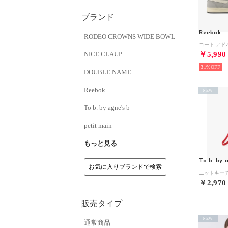
ブランド
Reebok
RODEO CROWNS WIDE BOWL
NICE CLAUP
￥5,990
31%
DOUBLE NAME
Reebok
NEW
To b. by agne's b
petit main
もっと見る
To b. by 
お気に入りブランドで検索
￥2,970
販売タイプ
NEW
通常商品