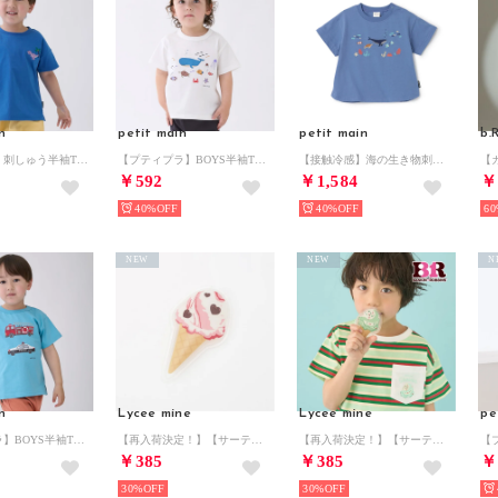
n
petit main
petit main
b
【食品防汚】刺しゅう半袖Tシャツ （ブルー）
【プティプラ】BOYS半袖Tシャツ （オフ ホワイト）
【接触冷感】海の生き物刺しゅうTシャツ （ブルー）
￥592
￥1,584
￥
40%
40%
60
NEW
NEW
N
n
Lycee mine
Lycee mine
pe
【プティプラ】BOYS半袖Tシャツ （ターコ）
【再入荷決定！】【サーティワン アイスクリーム】ダイカット保冷剤【返品不可商品】 （ピンク）
【再入荷決定！】【サーティワン アイスクリーム】ダイカット保冷剤【返品不可商品】 （ミント）
￥385
￥385
￥
30%
30%