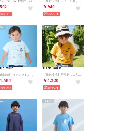
【プティプラ/WEB別注】バックプリント半袖Tシャツ （黒）
【接触冷感】アソート刺しゅうTシャツ （紺）
592
￥940
40%
55%
EW
NEW
tit main
petit main
【接触冷感】海のいきものアップリケ半袖Tシャツ （ライト グリーン）
【接触冷感】恐竜刺しゅう半袖Tシャツ （オレンジ）
1,584
￥1,320
40%
50%
EW
NEW