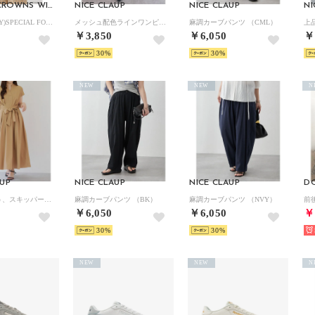
RODEO CROWNS WIDE BOWL
NICE CLAUP
NICE CLAUP
NI
(MIND.A.DAY)SPECIAL FOODS Tシャツ （L/YEL1）
メッシュ配色ラインワンピース （BR）
麻調カーブパンツ （CML）
￥3,850
￥6,050
￥
30
30
NEW
NEW
N
AUP
NICE CLAUP
NICE CLAUP
D
上品見え叶う、スキッパーフレンチタックワンピース （CML）
麻調カーブパンツ （BK）
麻調カーブパンツ （NVY）
￥6,050
￥6,050
￥
30
30
NEW
NEW
N