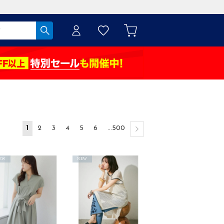
1
2
3
4
5
6
...500
EW
NEW