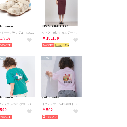
tit main
RINASCIMENTO
ガードテープサンダル （ECRU(キナリ)）
タックリボンショルダードレープOP （Bordeaux Rosso）
1,716
￥18,150
60%
50%
10
EW
NEW
tit main
petit main
【プティプラ/WEB別注】バックプリント半袖Tシャツ （グリーン）
【プティプラ/WEB別注】バックプリント半袖Tシャツ （ライト ピンク）
592
￥592
40%
40%