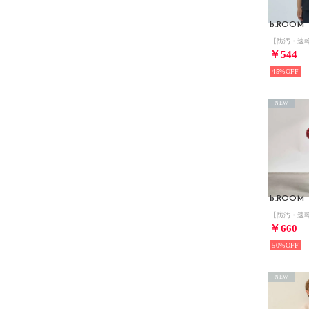
b.ROOM
￥544
45%
NEW
b.ROOM
￥660
50%
NEW