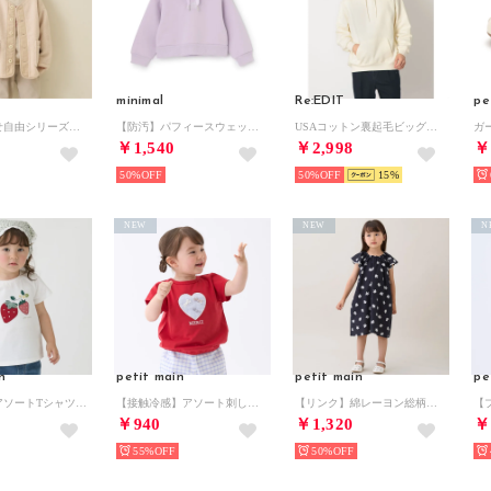
minimal
Re:EDIT
pe
【組み合わせ自由シリーズ】ボアブルゾン （アイボリー）
【防汚】パフィースウェットパーカー/ダンボール （ラベンダー）
USAコットン裏起毛ビッグフーディ （エクリュ）
￥1,540
￥2,998
￥
50%
50%
15
NEW
NEW
N
n
petit main
petit main
pe
アップリケアソートTシャツ （アイボリー）
【接触冷感】アソート刺しゅうTシャツ （赤）
【リンク】綿レーヨン総柄ワンピース （黒）
￥940
￥1,320
￥
55%
50%