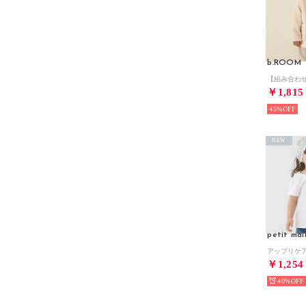
b.ROOM
￥1,815
45%
NEW
petit mai
￥1,254
40%