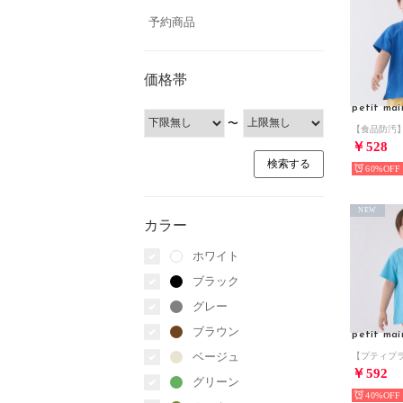
予約商品
価格帯
petit mai
〜
￥528
60%
NEW
カラー
ホワイト
ブラック
グレー
ブラウン
petit mai
ベージュ
￥592
グリーン
40%