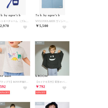
 b. by agne's b
To b. by agne's b
ニットキーチャーム （ブルー）
WV53 FOULARDS ヴィシーチェックスカーフ （ライトブルー）
2,970
￥5,500
EW
NEW
tit main
b.ROOM
【プティプラ】BOYS半袖Tシャツ （シロ杢）
【カイテキ天竺】変形オバケTシャツ （黒）
592
￥792
40%
60%
EW
NEW