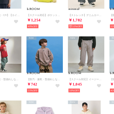
b.ROOM
minimal
b
【防汚・速乾・UV】【カイテキ天竺】ゆったりサイズベーシックTシャツ （黒）
【スクール対応】ポケット付きボトルカバー 【返品不可商品】 （レモン イエロー）
【ストレッチ】デニムカーゴパンツ （黒）
￥1,254
￥1,782
￥
40%
55%
55
NEW
NEW
N
b.ROOM
b.ROOM
b
【防汚・速乾・型崩れしない】【ムテキT】選べる4パターン8色プリントTシャツ （ディープ レッド）
【防汚・速乾・型崩れしない】【どちらが前でもOK】チェッカーフラッグプリントTシャツ【MNCM】 （シナモン）
【スクール対応】イージーケアラインパンツ （ライト グレー）
￥742
￥1,045
￥
55%
50%
45
NEW
NEW
N