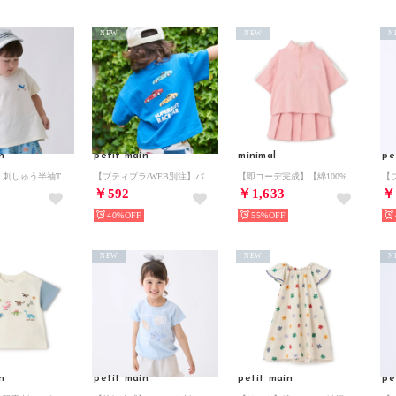
NEW
NEW
N
n
petit main
minimal
pe
【食品防汚】刺しゅう半袖Tシャツ （アイボリー）
【プティプラ/WEB別注】バックプリント半袖Tシャツ （ブルー）
【即コーデ完成】【綿100%】ハーフジップ・スカパンセットアップ （ピンク）
￥592
￥1,633
￥
40%
55%
NEW
NEW
N
n
petit main
petit main
pe