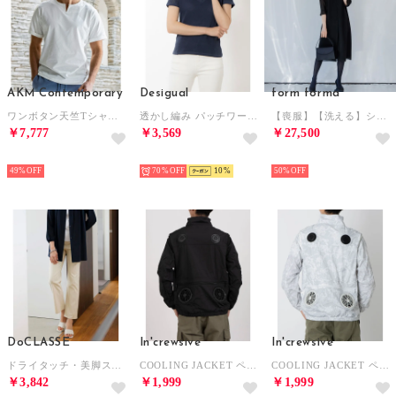
AKM Contemporary
Desigual
form forma
ワンボタン天竺Tシャツ 半袖Tシャツ （オフホワイト）
透かし編み パッチワーク Tシャツ （ブルー）
【喪服】【洗える】シフォンジョーゼット セミフレアブラックフォーマルワンピース＜大きいサイズ有＞夏/セレモニー/七五三 （黒）
￥7,777
￥3,569
￥27,500
SELECT
SELECT
SELECT
49%
70%
10
50%
DoCLASSE
In'crewsive
In'crewsive
ドライタッチ・美脚ストレートパンツ／68? （ストライプ）
COOLING JACKET ペルチェ付き クーリングジャケット【返品不可商品】 （ブラック）
COOLING JACKET ペルチェ付き クーリングジャケット【返品不可商品】 （ホワイト）
￥3,842
￥1,999
￥1,999