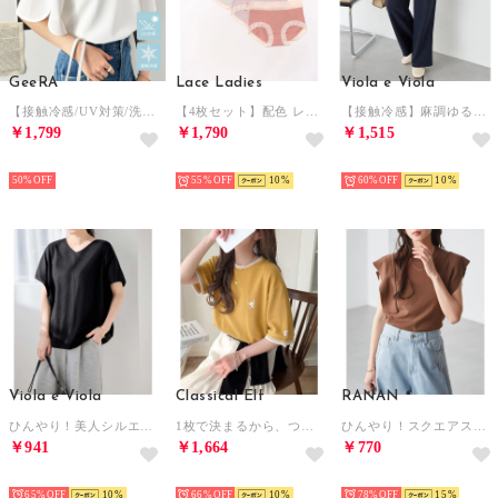
GeeRA
Lace Ladies
Viola e Viola
【接触冷感/UV対策/洗濯機可/イージーケア】フレアースリーブTブラウス （オフホワイト）
【4枚セット】配色 レーシィ エッジ ミドル ショーツ【返品不可商品】 （B.4枚セット）
【接触冷感】麻調ゆるワイドパンツ （ネイビー）
￥1,799
￥1,790
￥1,515
HOT
HOT
HOT
50%
55%
10
60%
10
Viola e Viola
Classical Elf
RANAN
ひんやり！美人シルエット叶えるドルマントップス （ブラック）
1枚で決まるから、つい手に取りたくなる。鹿の子素材 胸刺繍ルーズポロT（半袖） （イエロー）
ひんやり！スクエアスリーブサマーニット （ブラウン）
￥941
￥1,664
￥770
HOT
HOT
HOT
65%
10
66%
10
78%
15