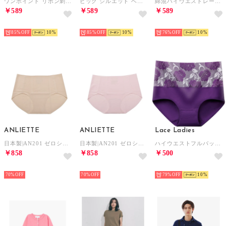
ワンポイント リボン刺繍 クルーネック 半袖 Tシャツ （ネイビー）
ビッグ シルエット ベーシック クルーネック 長袖 プルオーバー （ブラック）
綿混ハイウエストレースショーツ【返品不可商品】 （ブラック）
￥589
￥589
￥589
HOT
HOT
HOT
85%
10
85%
10
76%
10
ANLIETTE
ANLIETTE
Lace Ladies
日本製|AN201 ゼロショーツ 下着【返品不可商品】 （ベージュ）
日本製|AN201 ゼロショーツ 下着【返品不可商品】 （ピンク）
ハイウエストフルバックショーツ【返品不可商品】 （Dパープル）
￥858
￥858
￥500
HOT
HOT
HOT
70%
70%
79%
10