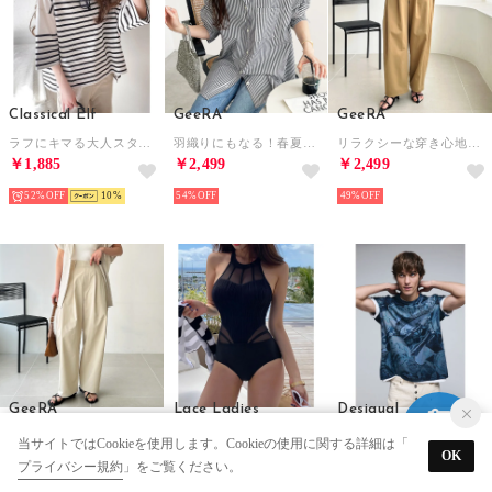
Classical Elf
GeeRA
GeeRA
ラフにキマる大人スタイル。オーガニックコットン100%オーバーサイズパネルボーダーTシャツ(半袖) （ホワイト×ブラック）
羽織りにもなる！春夏にぴったりオーバーサイズシャツ（ブラック）
リラクシーな穿き心地！キレイ見えダブルタックカーブワイドチノパンツ （ベージュ）
￥1,885
￥2,499
￥2,499
52%
10
54%
49%
GeeRA
Lace Ladies
Desigual
リラクシーな穿き心地！キレイ見えダブルタックカーブワイドチノパンツ （ライトベージュ）
シアー ドッキング ウエーブライン ホルター スイムウエア【返品不可商品】 （ブラック）
モザイク柄半袖Tシャツ （ブルー）
当サイトではCookieを使用します。Cookieの使用に関する詳細は「
OK
￥2,499
￥2,490
￥8,340
プライバシー規約
」をご覧ください。
49%
37%
10
40%
￥1,500