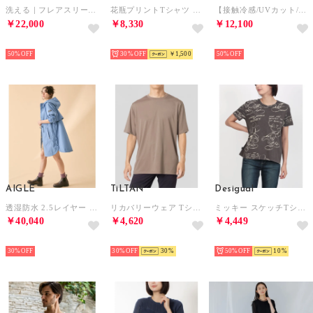
洗える｜フレアスリーブのオフボディワンピース （ブラック）
花瓶プリントTシャツ （ホワイト）
【接触冷感/UVカット/防シワ】リネンライクジャンパースカート （ブラック）
￥22,000
￥8,330
￥12,100
SELECT
SELECT
SELECT
50%
30%
￥1,500
50%
AIGLE
TiLTAN
Desigual
透湿防水 2.5レイヤー ライディングジャケット RP （ブルー)
リカバリーウェア Tシャツ （グレージュ）
ミッキー スケッチTシャツ （グレー/ブラック）
￥40,040
￥4,620
￥4,449
SELECT
SELECT
SELECT
30%
30%
30
50%
10