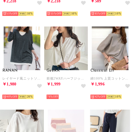
￥2,218
￥2,218
￥589
HOT
HOT
HOT
55%
10
55%
10
85%
10
RANAN
GeeRA
Classical Elf
レイヤード風ニットソーチュニック （チャコールグレー）
前後2WAYハーフジップTブラウス （オフホワイト）
綿100% 上質コットン。華奢見せ、ルーズプルオーバー （モカ）
￥1,980
￥1,999
￥1,996
HOT
HOT
HOT
40%
20
76%
42%
10