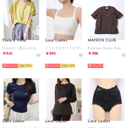
Viola e Viola
Lace Ladies
MAISON CLUB
ひんやり！美人シルエット叶えるドルマントップス （イエロー）
ソリッドカラー ワイヤレス パッド入り スポーツ ブラ （ホワイト）
Premium Cotton Over Size Tee オーバーサイズTee プレミアムコットン100％ WILL （ブラウン）
￥941
￥999
￥990
HOT
HOT
HOT
65%
10
66%
10
70%
Lace Ladies
Lace Ladies
Lace Ladies