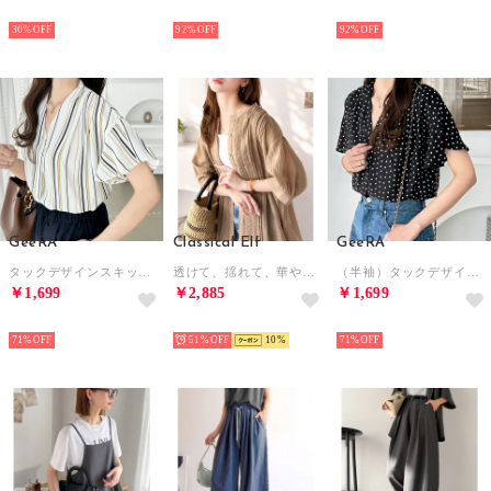
SELECT
HOT
HOT
30%
92%
92%
GeeRA
Classical Elf
GeeRA
タックデザインスキッパーブラウス（半袖） （ベージュ系ストライプ）
透けて、揺れて、華やぐ毎日。シアーコットンレースピンタック袖パフブラウス （モカ）
（半袖）タックデザインスキッパーブラウス （ブラック系ドット）
￥1,699
￥2,885
￥1,699
HOT
HOT
HOT
71%
51%
10
71%