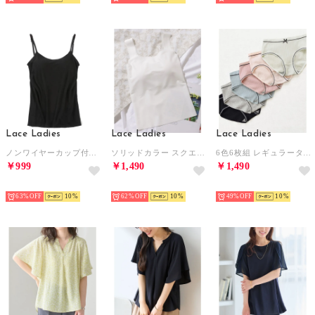
Lace Ladies
Lace Ladies
Lace Ladies
ノンワイヤーカップ付きキャミソール タンクトップ ブラトップ （ブラック）
ソリッドカラー スクエアネック カップ付き ベーシック タンクトップ （ホワイト）
6色6枚組 レギュラータイプ レディースショーツ【返品不可商品】 （6枚セット（6色））
￥999
￥1,490
￥1,490
HOT
HOT
HOT
63%
10
62%
10
49%
10