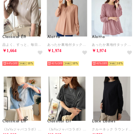
Classical Elf
Alotta
Alotta
品よく、すっと、毎日に馴染む。オーガニックコットンランダムリブ胸元刺繍Tシャツ（半袖） （ベージュ）
あったか裏地付タックデザインチュニック （オレンジベージュ）
あったか裏地付タックデザインチュニック （ダークピンク）
￥1,664
￥1,974
￥1,974
HOT
HOT
HOT
44%
10
45%
10
45%
10
Classical Elf
Classical Elf
Lace Ladies
《JaVaジャバコラボ》オーバーサイズシルエットのスプレーダイポケットTシャツ（半袖） （ライトブルー）
《JaVaジャバコラボ》シンプル派にも推したい！綿100％グラフィック刺繍Tシャツ（半袖） （チャコール）
クルーネック ラウンドヘム 長袖 カット プルオーバー （ブラック）