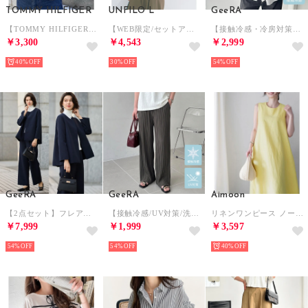
TOMMY HILFIGER
UNFILO L
GeeRA
【TOMMY HILFIGER】トミーヒルフィガー / トップス 半袖 Tシャツ ビッグシルエット クルーネック ワンポイント 無地 ロゴ コットン100%
【WEB限定/セットアップ着用可】サマーセットアップ Tブラウス （モカ）
【接触冷感・冷房対策】羽織にもなる！オーバーサイズシャツパーカー （オフホワイト）
￥3,300
￥4,543
￥2,999
40%
30%
54%
GeeRA
GeeRA
Aimoon
【2点セット】フレアーラインジャケットワイドパンツセットアップスーツ （ネイビー）
【接触冷感/UV対策/洗濯機可】セミワイドプリーツイージーパンツ【10cmセルフカット可能】 （チャコール）
リネンワンピース ノースリーブ 韓国風夏
￥7,999
￥1,999
￥3,597
54%
54%
40%