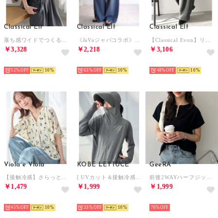
Classical Elf
Classical Elf
Classical Elf
落ち感ワイドでつくる、大人の抜け感。バックリボンサロペットパンツ （チャコール）
《JaVaジャバコラボ》綿100％軽やか×ナチュラルな風合い。ライトオンスデニムイージーバギーパンツ （インディゴ）
【Classical Evon】リネンライクインタックコクーンパンツ（セットアップ可） （チャコール）
￥3,328
￥2,218
￥3,106
HOT
HOT
HOT
52%
10
63%
10
48%
10
Viola e Viola
KOBE LETTUCE
GeeRA
【接触冷感】さらっと涼感フレアスリーブブラウス
[ UVカット＆接触冷感 ] M L XL 取り外しサンバイザー付きパーカー【A指穴】[選べる2タイプ] [C7760]【返品不可商品】 （杢グレー）
前後2WAYハーフジップTブラウス （ブラック）
￥1,479
￥1,999
￥1,999
HOT
HOT
HOT
45%
10
33%
10
76%