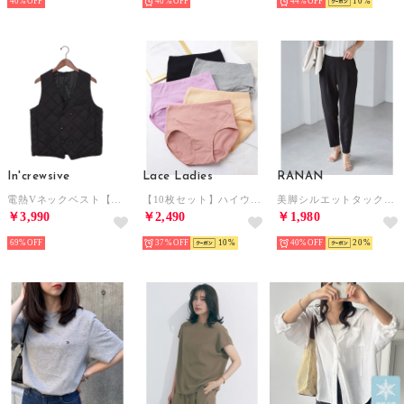
40%
40%
44%
10
In'crewsive
Lace Ladies
RANAN
電熱Vネックベスト【返品不可商品】 （ブラック）
【10枚セット】ハイウエスト ベーシック コットン ショーツ【返品不可商品】 （10枚セット）
美脚シルエットタックパンツ （股下65cm）（ブラック）
￥3,990
￥2,490
￥1,980
69%
37%
10
40%
20