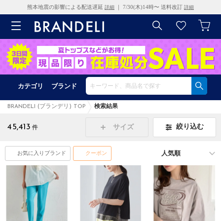
熊本地震の影響による配送遅延
｜ 7/30(木)14時〜 送料改訂
詳細
詳細
カテゴリ
ブランド
BRANDELI (ブランデリ) TOP
検索結果
45,413
絞り込む
サイズ
件
お気に入りブランド
クーポン