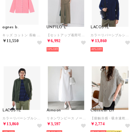
agnes b.
UNFILO L
LACOSTE
キッズ コットン 長袖 カーディガンプレッション （ピンク系）
【セットアップ着用可】サマーセットアップ ワイドパンツ （モカ）
カラーリバーシブルシャツ （ネイビー）
￥11,550
￥6,992
￥13,860
NEW
30%
40%
LACOSTE
Aimoon
Classical Elf
カラーリバーシブルシャツ （ダークグリーン）
リネンワンピース ノースリーブ 韓国風夏
【接触冷感・吸水速乾・UVカット・防シワ機能】ドビーストライプ肩ギャザー袖ドロストスキッパーブラウス （ブラックストライプ）
￥13,860
￥3,597
￥2,774