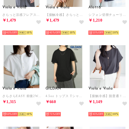
Viola e Viola
Viola e Viola
Alotta
さらっと涼感フレアスリーブブラウス （イエロー系花柄／トップス丈）
【接触冷感】さらっと涼感フレアスリーブブラウス
シフォン切替チューリップ袖チュニックTシャツ （ネイビー）
￥1,479
￥1,479
￥1,210
HOT
HOT
HOT
45%
10
45%
10
55%
10
Viola e Viola
GILDAN
Viola e Viola
さらさらEASY 前後2WAYヘンリーネックTブラウス （オフホワイト）
4.5oz トップス Tシャツ 半袖 コットン100% 無地 クルーネック ユニセックス 五分袖 カットソー GL63000 （ブラック）
【接触冷感】脱普通！すっきり見え大人の上品Tシャツ （チャコール）
￥1,315
￥660
￥1,149
HOT
HOT
HOT
60%
10
75%
45%
10