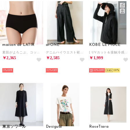
maison de LATIR
atONE
KOBE LETTUCE
素肌がよろこぶ、コットン100％の心地よさ。オールシーズン快適に使えて、夏はさらに軽やかで心地いい。綿100％で肌に優しくフィット感抜群のレディースショーツ【返品不可商品】 （ブラック）
デニムハイウエスト裾ベンツワイドパンツ （ダークネイビー）
[ UVカット＆接触冷感 ] M L XL 取り外しサンバイザー付きパーカー【A指穴】[選べる2タイプ] [C7760]【返品不可商品】 （ブラック）
￥2,365
￥2,585
￥1,999
SELECT
SELECT
SELECT
5%
32%
33%
10
東京ソワール
Desigual
RoseTiara