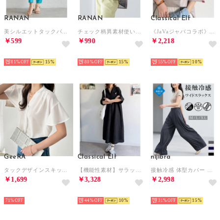
RANAN
RANAN
Classical Elf
美シルエットタックパンツ （ファニーブルー65）
チェック柄異素材使いプルオーバー （ブラックケイモノトーン）
《JaVaジャバコラボ》シンプル派にも推したい！綿100％グラフィック刺繍Tシャツ（半袖） （モカ）
￥599
￥990
￥2,218
SELECT
SELECT
SELECT
81%
15
80%
15
55%
10
GeeRA
Classical Elf
nijibra
タックデザインスキッパーブラウス（半袖） （オフホワイト）
【機能性素材】サラッと着こなす。胸刺繍入りポケットデザインロールアップサッカーワンピース（ロング丈） （ブラック）
接触冷感 体型カバー 楽ちん きれいに見え 2タックワイドスラックス ワイドパンツ ウエストゴム ハイウエスト 美脚パンツ 足長効果 大きいサイズ オフィス パンツ ズボン 夏 吸汗速乾 韓国 冷感パ （ダークグレー）
￥1,699
￥3,328
￥2,998
SELECT
SELECT
SELECT
71%
44%
10
31%
15