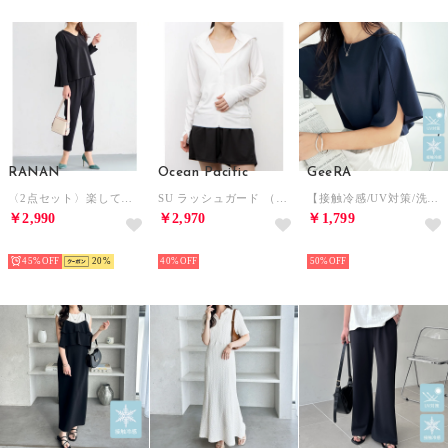
RANAN
Ocean Pacific
GeeRA
〈2点セット〉楽してきれい見え！セットアップ（ブラック(ペプラム））
SU ラッシュガード （ホワイト）
【接触冷感/UV対策/洗濯機可/イージーケア】フレアースリーブTブラウス （ネイビー）
￥2,990
￥2,970
￥1,799
HOT
HOT
HOT
45%
20
40%
50%