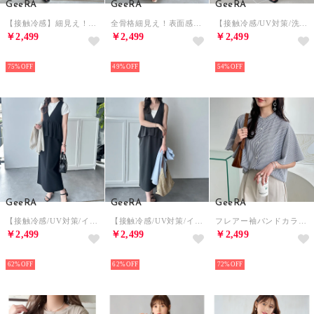
GeeRA
GeeRA
GeeRA
【接触冷感】細見え！フリルキャミワンピース （ブラック）
全骨格細見え！表面感ストレッチ素材ポロ襟ジャガードマーメイド半袖ワンピース （アイボリー）
【接触冷感/UV対策/洗濯機可】春夏にぴったり！美脚見えカーブフレアパンツ （ブラック）
￥2,499
￥2,499
￥2,499
HOT
HOT
HOT
75%
49%
54%
GeeRA
GeeRA
GeeRA
【接触冷感/UV対策/イージーケア】楽ちん！細見えペプラムジャンパースカート （ブラック）
【接触冷感/UV対策/イージーケア】楽ちん！細見えペプラムジャンパースカート （チャコール）
フレアー袖バンドカラーブラウス （黒系ストライプ）
￥2,499
￥2,499
￥2,499
HOT
HOT
HOT
62%
62%
72%