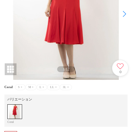
1
/
12
0
Coral
S
×
M
×
L
×
LL
×
3L
×
バリエーション
Coral