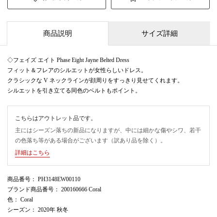
商品説明
サイズ詳細
◇フェイズ エイト Phase Eight Jayne Belted Dress
フィット＆フレアのシルエットが女性らしいドレス。
クラシックな V ネックラインが顔周りをすっきり見せてくれます。
シルエットを引き立てる同色のベルトもポイント。
こちらはアウトレット品です。
主にはシーズン落ちの新品になりますが、中には細かな傷やシワ、若干
の色落ち等がある場合がございます（訳あり品を除く）。
詳細はこちら
商品番号
： PH3148EW00110
ブランド商品番号
： 200160666 Coral
色
： Coral
シーズン
： 2020年 秋冬