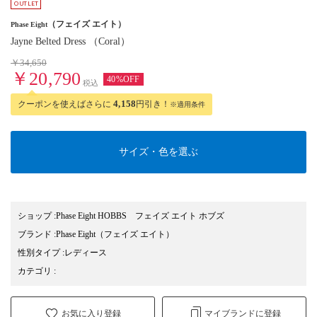
（フェイズ エイト）
Phase Eight
Jayne Belted Dress （Coral）
￥34,650
￥20,790
40%OFF
税込
クーポンを使えばさらに
4,158
円引き！
※適用条件
サイズ・色を選ぶ
ショップ
:
Phase Eight HOBBS フェイズ エイト ホブズ
ブランド
:
Phase Eight
（フェイズ エイト）
性別タイプ
:
レディース
カテゴリ
:
お気に入り登録
マイブランドに登録