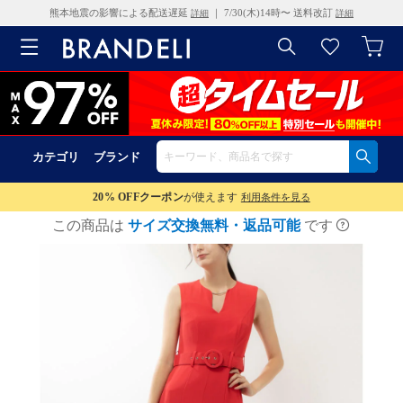
熊本地震の影響による配送遅延
｜ 7/30(木)14時〜 送料改訂
詳細
詳細
カテゴリ
ブランド
20% OFF
クーポン
が使えます
利用条件を見る
この商品は
サイズ交換無料・返品可能
です