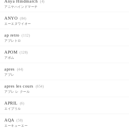
Anya Hindmarch
(4)
アニヤハインドマーチ
ANYO
(84)
エーエヌワイオー
ap retro
(112)
アプレトロ
APOM
(128)
アポム
apres
(44)
アプレ
apres les cours
(654)
アプレ レ クール
APRIL
(6)
エイプリル
AQA
(58)
エーキューエー