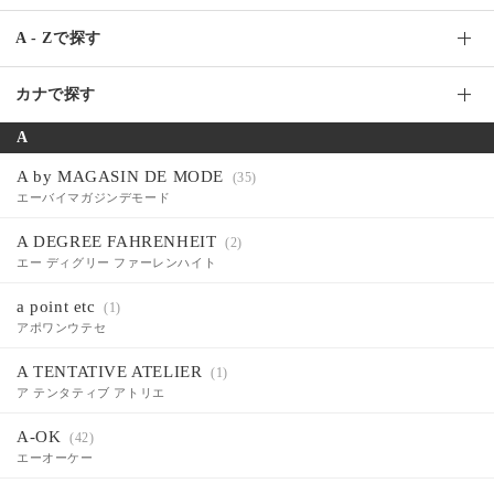
A - Zで探す
A
B
C
D
E
F
G
H
I
カナで探す
J
K
L
M
N
O
P
Q
R
A
ア行
カ行
サ行
タ行
ナ行
ハ行
マ行
S
T
U
V
W
X
Y
Z
その他
A by MAGASIN DE MODE
(35)
ヤ行
ラ行
ワ行
エーバイマガジンデモード
A DEGREE FAHRENHEIT
(2)
エー ディグリー ファーレンハイト
a point etc
(1)
アポワンウテセ
A TENTATIVE ATELIER
(1)
ア テンタティブ アトリエ
A-OK
(42)
エーオーケー