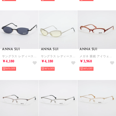
ANNA SUI
ANNA SUI
ANNA SUI
サングラス レディース メンズ （ブラック）
サングラス レディース メンズ （シルバー）
メガネ 眼鏡 アイウェア レディース メンズ （レッド）
￥4,180
￥4,180
￥3,960
80%
80%
80%