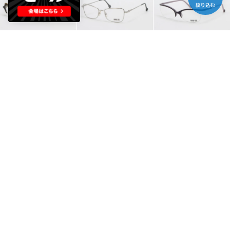
ANNA SUI
ANNA SUI
ANNA SUI
メガネ 眼鏡 アイウェア レディース メンズ （ブラウン）
メガネ 眼鏡 アイウェア レディース メンズ （シルバー）
メガネ 眼鏡 アイウェア レディース メンズ （パープル）
￥3,960
￥3,960
￥3,960
80%
80%
80%
ANNA SUI
ANNA SUI
ANNA SUI
メガネ 眼鏡 アイウェア レディース メンズ （レッド）
メガネ 眼鏡 アイウェア レディース メンズ （シルバー/グレー）
メガネ 眼鏡 アイウェア レディース メンズ （ゴールド）
￥3,960
￥5,940
￥3,960
80%
70%
80%