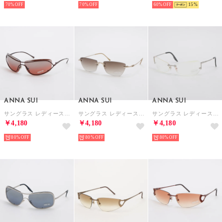
70%
70%
60%
15
ANNA SUI
ANNA SUI
ANNA SUI
サングラス レディース メンズ （バーガンディ）
サングラス レディース メンズ （ゴールド）
サングラス レディース メンズ （シルバー）
￥4,180
￥4,180
￥4,180
80%
80%
80%