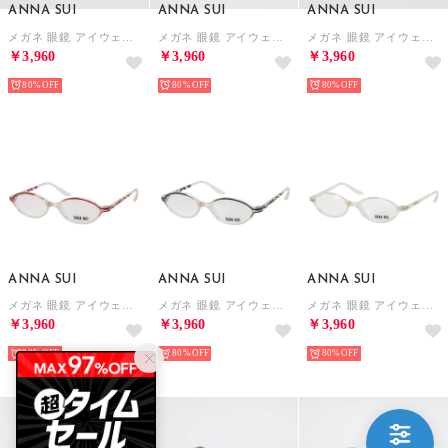
ANNA SUI
ANNA SUI
ANNA SUI
メガネ 眼鏡 アイウェア レディース メンズ （パープル）
メガネ 眼鏡 アイウェア レディース メンズ （ガンメタル）
メガネ 眼鏡 アイウェア レディース メンズ （ゴールド）
￥3,960
￥3,960
￥3,960
80%
80%
80%
ANNA SUI
ANNA SUI
ANNA SUI
メガネ 眼鏡 アイウェア レディース メンズ （クリア/レッド）
メガネ 眼鏡 アイウェア レディース メンズ （クリア/ブラック）
メガネ 眼鏡 アイウェア レディース メンズ （クリア）
￥3,960
￥3,960
￥3,960
80%
80%
80%