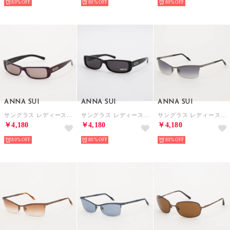
80%
80%
80%
ANNA SUI
ANNA SUI
ANNA SUI
サングラス レディース メンズ （パープル）
サングラス レディース メンズ （ブラック）
サングラス レディース メンズ （グレー）
￥4,180
￥4,180
￥4,180
80%
80%
80%