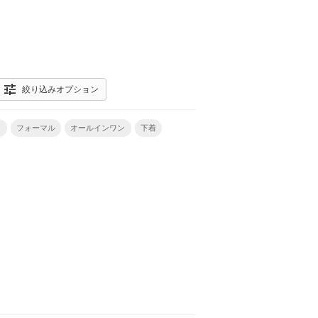
tune
絞り込みオプション
ス
フォーマル
オールインワン
下着