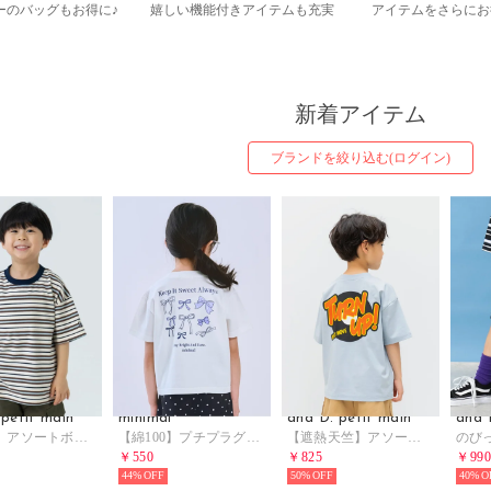
ーのバッグもお得に♪
嬉しい機能付きアイテムも充実
アイテムをさらにお
新着アイテム
ブランドを絞り込む(ログイン)
 petit main
minimal
and D. petit main
and 
【365D】アソートボーダーワイド半袖T （茶）
【綿100】プチプラグラフィックアソート半袖Tシャツ （オフ ホワイト）
【遮熱天竺】アソートポップロゴ半袖T （ライト ブルー）
￥550
￥825
￥99
44%
50%
40%