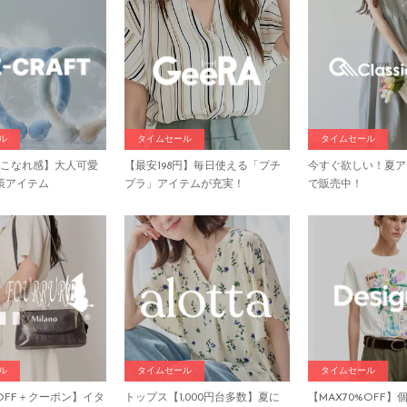
ル
タイムセール
タイムセール
×こなれ感】大人可愛
【最安198円】毎日使える「プチ
今すぐ欲しい！夏ア
策アイテム
プラ」アイテムが充実！
で販売中！
ル
タイムセール
タイムセール
%OFF＋クーポン】イタ
トップス【1,000円台多数】夏に
【MAX70%OFF