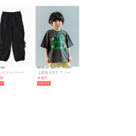
mal
and D. petit main
ドロストイージーパンツ （黒）
【遮熱天竺】アソートポップロゴ半袖T （チャコール）
60
￥825
50%