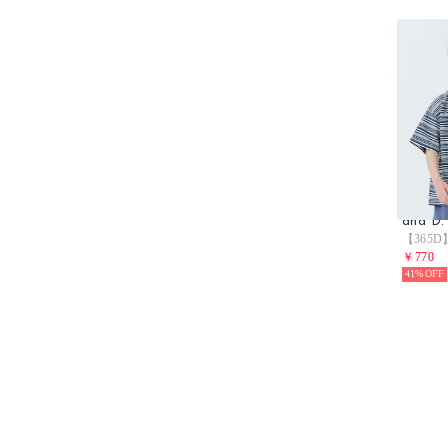
and D.
￥770
41%