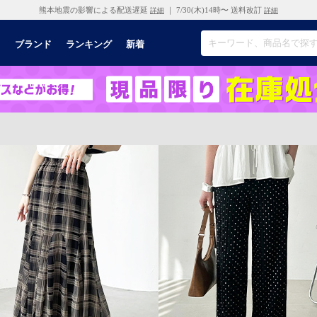
熊本地震の影響による配送遅延
｜ 7/30(木)14時〜 送料改訂
詳細
詳細
リ
ブランド
ランキング
新着