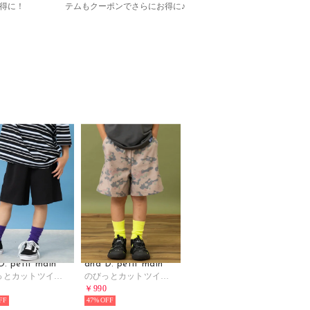
得に！
テムもクーポンでさらにお得に♪
D. petit main
and D. petit main
のびっとカットツイルショートパンツ （黒）
のびっとカットツイル柄ショートパンツ （キャメル）
0
￥990
47%