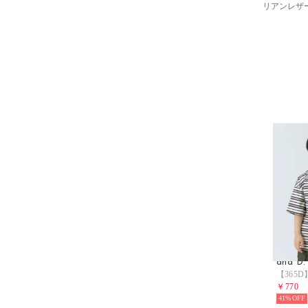
リアンレザ
and D.
￥770
41%