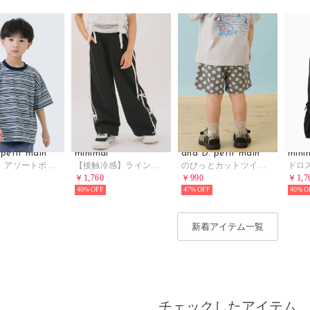
 petit main
minimal
and D. petit main
mini
【365D】アソートボーダーワイド半袖T （紺）
【接触冷感】ラインリボンイージーパンツ （黒）
のびっとカットツイル柄ショートパンツ （チャコール）
￥1,760
￥990
￥1,7
40%
47%
40%
新着アイテム一覧
チェックしたアイテム