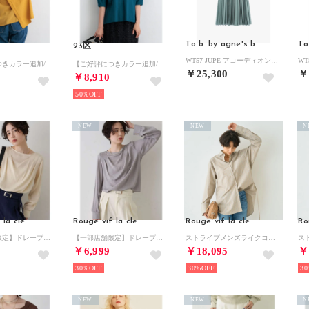
To b. by agne's b
To
23区
WT57 JUPE アコーディオンプリーツスカート
【ご好評につきカラー追加/洗える】ヴィスコースストレッチ バックデザイン ニット （イエロー系）
【ご好評につきカラー追加/洗える】ヴィスコースストレッチ バックデザイン ニット （ダークグリーン系）
￥25,300
￥
￥8,910
50%
NEW
NEW
N
 la cle
Rouge vif la cle
Rouge vif la cle
Ro
【一部店舗限定】ドレープサテンブラウス【予約】 （オフホワイト）
【一部店舗限定】ドレープサテンブラウス【予約】 （ライトグレー）
ストライプメンズライクコットンシャツ （グレー系その他1）
￥6,999
￥18,095
￥
30%
30%
30
NEW
NEW
N