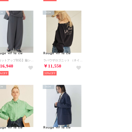
EW
NEW
uge vif la cle
Rouge vif la cle
【セットアップ対応】脇シームレスワイドカーブパンツ （チャコールグレー）
ラパウザロゴニット （ネイビー）
16,940
￥11,550
%
30%
EW
NEW
uge vif la cle
Rouge vif la cle