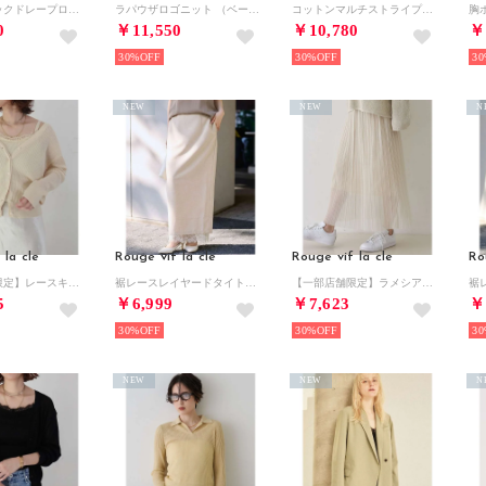
ウエストタックドレープロングシャツ （オフホワイト）
ラパウザロゴニット （ベージュ）
コットンマルチストライプビッグシャツ （サックスブルー）
0
￥11,550
￥10,780
￥
30%
30%
30
NEW
NEW
N
 la cle
Rouge vif la cle
Rouge vif la cle
Ro
【一部店舗限定】レースキャミ付きニットアンサンブル/カーディガン/レーストップス （アイボリー）
裾レースレイヤードタイトスカート/ウエストゴム/ポケット付き （ライトベージュ）
【一部店舗限定】ラメシアープリーツスカート【予約】 （アイボリー）
5
￥6,999
￥7,623
￥
30%
30%
30
NEW
NEW
N