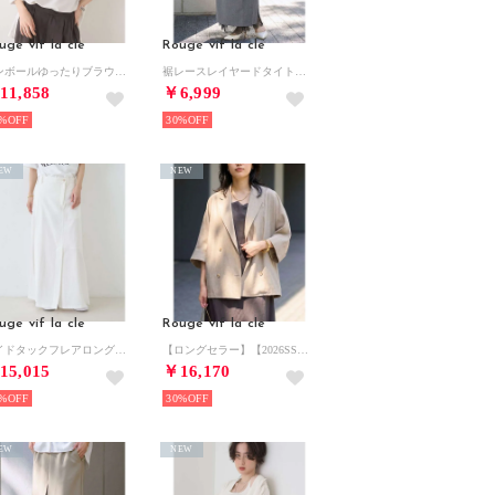
uge vif la cle
Rouge vif la cle
ダンボールゆったりブラウス/カットソー/半袖 （オフホワイト）
裾レースレイヤードタイトスカート/ウエストゴム/ポケット付き （チャコールグレー）
11,858
￥6,999
%
30%
EW
NEW
uge vif la cle
Rouge vif la cle
サイドタックフレアロングスカート【予約】 （オフホワイト）
【ロングセラー】【2026SS新作】麻混ハーフ袖ドルマンジャケット （ベージュ）
15,015
￥16,170
%
30%
EW
NEW