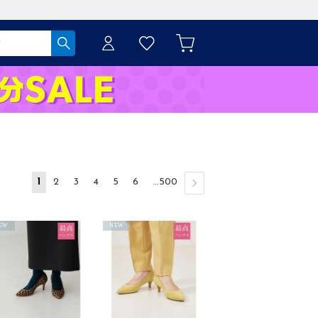
1
2
3
4
5
6
...500
EW
NEW