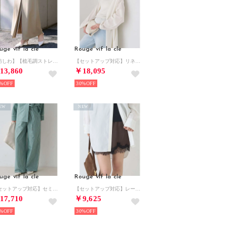
uge vif la cle
Rouge vif la cle
【防しわ】【梳毛調ストレッチ素材】ダブルタックフロントスリットタイトスカート （セージグリーン）
【セットアップ対応】リネンロングトッパー/シャツ/カーディガン/羽織 （ホワイト）
13,860
￥18,095
%
30%
EW
NEW
uge vif la cle
Rouge vif la cle
【セットアップ対応】セミワイドドローパンツ【予約】 （ストライプ）
【セットアップ対応】レースサテンショートパンツ【予約】 （ブラウン）
17,710
￥9,625
%
30%