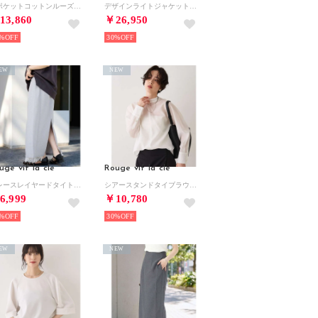
胸ポケットコットンルーズフィットストライプシャツ【予約】 （グリーン）
デザインライトジャケット【予約】 （ネイビー）
13,860
￥26,950
%
30%
EW
NEW
uge vif la cle
Rouge vif la cle
裾レースレイヤードタイトスカート/ウエストゴム/ポケット付き （ライトグレー）
シアースタンドタイブラウス【予約】 （ホワイト）
6,999
￥10,780
%
30%
EW
NEW