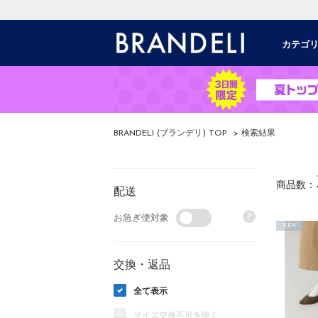
カテゴ
BRANDELI (ブランデリ) TOP
> 検索結果
商品数：
配送
?
お急ぎ便対象
NEW
交換・返品
全て表示
サイズ交換不可を除く