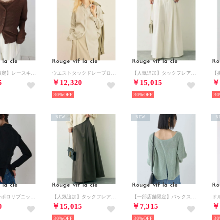
 la cle
Rouge vif la cle
Rouge vif la cle
Ro
【一部店舗限定】レースキャミ付きニットアンサンブル/カーディガン/レーストップス （ブラウン）
ウエストタックドレープロングシャツ （セージグリーン）
【人気追加】タックフレアマキシスカート【予約】 （ホワイト）
5
￥12,320
￥15,015
￥
30%
30%
30
NEW
NEW
N
 la cle
Rouge vif la cle
Rouge vif la cle
Ro
防縮Wシアーポロリブニット【予約】 （ブラック）
【人気追加】タックフレアマキシスカート【予約】 （モカ）
【一部店舗限定】バックスリットゆるメッシュニット【予約】 （セージグリーン）
0
￥15,015
￥7,315
￥
30%
30%
30