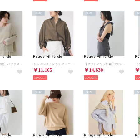
NEW
NEW
N
 la cle
Rouge vif la cle
Rouge vif la cle
Ro
【一部店舗限定】バックスリットゆるメッシュニット【予約】 （ベージュ）
ドルマンストレッチブロードビックシャツ （カーキ）
【セットアップ対応】ホルダーネックブラウス （チャコールグレー）
￥11,165
￥14,630
￥
30%
30%
30
NEW
NEW
N
 la cle
Rouge vif la cle
Rouge vif la cle
Ro