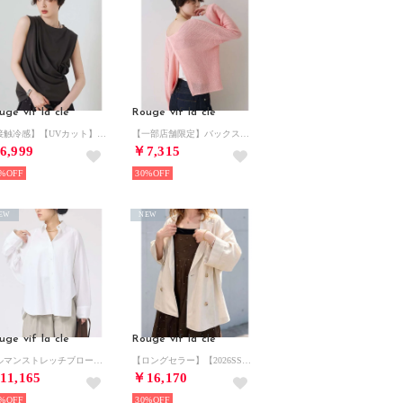
uge vif la cle
Rouge vif la cle
【接触冷感】【UVカット】【一部店舗限定】ドレープギャザーノースリーブカットソー （チャコールグレー）
【一部店舗限定】バックスリットゆるメッシュニット【予約】 （ピンク）
6,999
￥7,315
%
30%
EW
NEW
uge vif la cle
Rouge vif la cle
ドルマンストレッチブロードビックシャツ （オフホワイト）
【ロングセラー】【2026SS新作】麻混ハーフ袖ドルマンジャケット （アイボリー）
11,165
￥16,170
%
30%