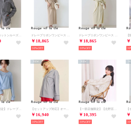
 la cle
Rouge vif la cle
Rouge vif la cle
Ro
胸ポケットコットンルーズフィットストライプシャツ【予約】 （チャコールグレー）
ドレープリボンワンピース （ベージュ）
ドレープリボンワンピース （アイボリー）
0
￥18,865
￥18,865
￥
30%
30%
30
NEW
NEW
N
 la cle
Rouge vif la cle
Rouge vif la cle
Ro
【一部店舗限定】ドレープサテンブラウス【予約】 （サックスブルー）
【セットアップ対応】オープンカラーシャツ【予約】 （サックスブルー）
【一部店舗限定】【北野百笑さんコラボ】レースブラウス【予約】 （オフホワイト）
￥16,940
￥10,395
￥
30%
30%
30