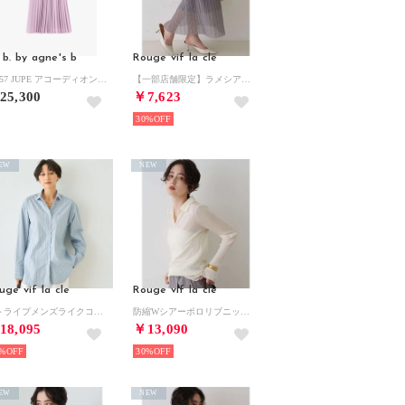
 b. by agne's b
Rouge vif la cle
WT57 JUPE アコーディオンプリーツスカート
【一部店舗限定】ラメシアープリーツスカート【予約】 （グレー）
25,300
￥7,623
30%
EW
NEW
uge vif la cle
Rouge vif la cle
ストライプメンズライクコットンシャツ （ブルー系その他1）
防縮Wシアーポロリブニット【予約】 （オフホワイト）
18,095
￥13,090
%
30%
EW
NEW