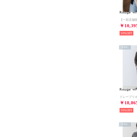
Rouge vif
￥10,39
30%
NEW
Rouge vif
￥18,86
30%
NEW