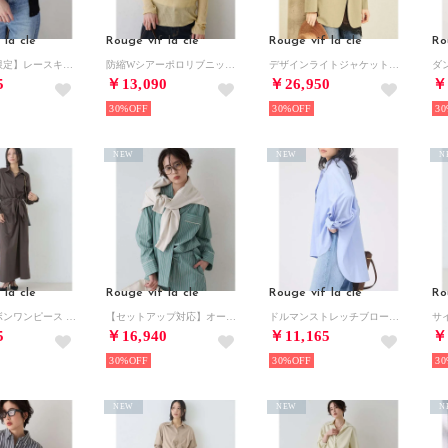
 la cle
Rouge vif la cle
Rouge vif la cle
Ro
【一部店舗限定】レースキャミ付きニットアンサンブル/カーディガン/レーストップス （ブラック）
防縮Wシアーポロリブニット【予約】 （イエロー）
デザインライトジャケット【予約】 （カーキ）
5
￥13,090
￥26,950
￥
30%
30%
30
NEW
NEW
N
 la cle
Rouge vif la cle
Rouge vif la cle
Ro
ドレープリボンワンピース （ブラウン）
【セットアップ対応】オープンカラーシャツ【予約】 （ストライプ）
ドルマンストレッチブロードビックシャツ （サックスブルー）
5
￥16,940
￥11,165
￥
30%
30%
30
NEW
NEW
N