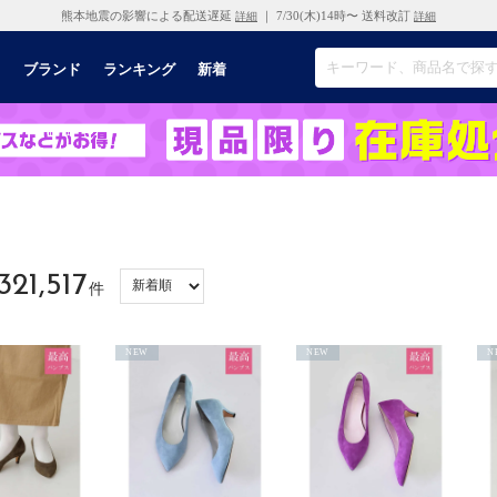
熊本地震の影響による配送遅延
｜ 7/30(木)14時〜 送料改訂
詳細
詳細
リ
ブランド
ランキング
新着
321,517
件
NEW
NEW
N