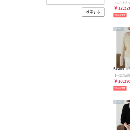
￥12,32
30%
NEW
Rouge vif
￥10,39
30%
NEW