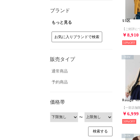
ブランド
23区
もっと見る
￥8,910
お気に入りブランドで検索
50%
NEW
販売タイプ
通常商品
予約商品
Rouge vif
価格帯
￥6,999
〜
30%
NEW