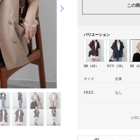
この商
バリエーション
BR（68）
NVY（38）
BE（6
サイズ
在庫
FREE
なし
お気