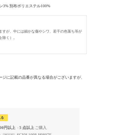
ン3% 別布ポリエステル100%
ますが、中には細かな傷やシワ、若干の色落ち等が
を除く）。
ージに記載の品番が異なる場合がございますが、
見る
800円以上
5 点以上
で
SCYH-1998-H0807E