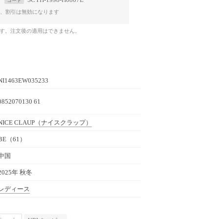
コード
、割引は無効になります
です。注文後の適用はできません。
NI1463EW035233
0852070130 61
NICE CLAUP
（ナイスクラップ）
BE（61）
中国
2025年 秋冬
レディース