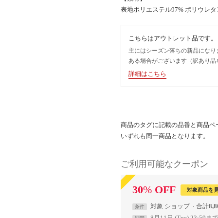
表地ポリエステル97% ポリウレタ
こちらはアウトレット品です。
主にはシーズン落ちの新品になり
ある場合がございます（訳あり品
詳細はこちら
商品のタグに記載の品番と商品ペ
いずれも同一商品となります。
ご利用可能なクーポン
30
%
OFF
対象商品を
対象
ショップ
合計
8,
条件
8月11日 (Tue) 23:59ま