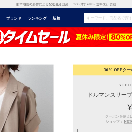
熊本地震の影響による配送遅延
｜ 7/30(木)14時〜 送料改訂
詳細
詳細
リ
ブランド
ランキング
新着
30% OFF
クー
NICE C
ドルマンスリーブ
￥
クーポンを使え
ショップ：
NI