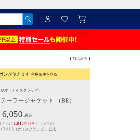
[ 前に戻る ]
ポン
が使えます
利用条件を見る
LAUP
（ナイスクラップ）
テーラージャケット （BE）
6,050
税込
1,815
ばさらに
円引き！
※適用条件
CE CLAUP（ナイスクラップ） 公式