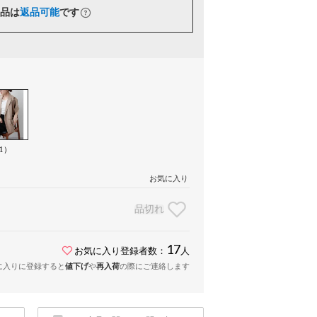
品は
返品可能
です
1）
お気に入り
品切れ
17
お気に入り登録者数：
人
に入りに登録すると
値下げ
や
再入荷
の際にご連絡します