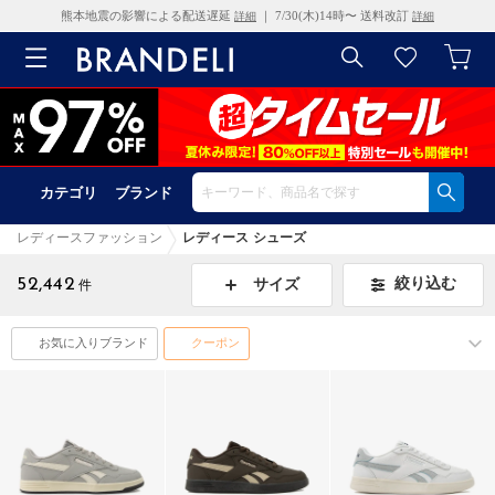
熊本地震の影響による配送遅延
｜ 7/30(木)14時〜 送料改訂
詳細
詳細
カテゴリ
ブランド
レディースファッション
レディース シューズ
52,442
絞り込む
サイズ
件
お気に入りブランド
クーポン