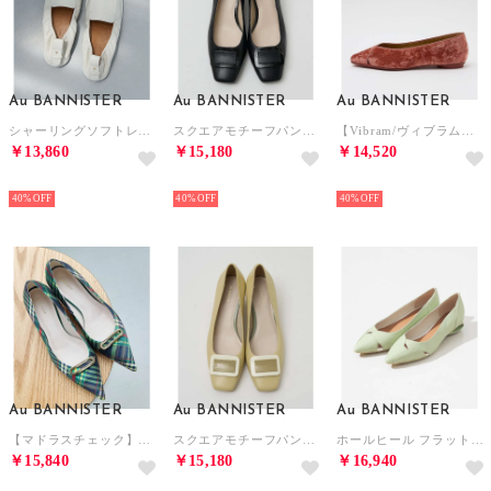
Au BANNISTER
Au BANNISTER
Au BANNISTER
シャーリングソフトレザーシューズ （アイボリー）
スクエアモチーフパンプス【予約】 （ブラック）
【Vibram/ヴィブラムソール】Vカットフラットパンプス （オレンジ）
￥13,860
￥15,180
￥14,520
NEW
NEW
NEW
40%
40%
40%
Au BANNISTER
Au BANNISTER
Au BANNISTER
【マドラスチェック】メタルモチーフパンプス （その他）
スクエアモチーフパンプス【予約】 （イエロー）
ホールヒール フラットパンプス【予約】 （グリーン）
￥15,840
￥15,180
￥16,940