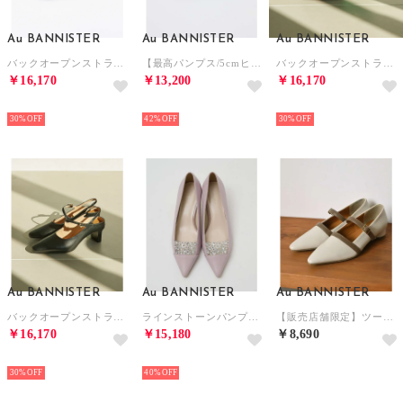
Au BANNISTER
Au BANNISTER
Au BANNISTER
バックオープンストラップパンプス【予約】 （イエロー）
【最高パンプス/5cmヒール】美脚×快適 パンプス （ネイビー）
バックオープンストラップパンプス （グリーン）
￥16,170
￥13,200
￥16,170
NEW
NEW
NEW
30%
42%
30%
Au BANNISTER
Au BANNISTER
Au BANNISTER
バックオープンストラップパンプス【予約】 （ブラック）
ラインストーンパンプス【予約】 （ピンク）
【販売店舗限定】ツートンベルトパンプス （アイボリー）
￥16,170
￥15,180
￥8,690
NEW
NEW
NEW
30%
40%