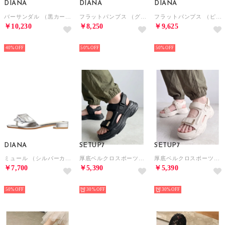
DIANA
DIANA
DIANA
バーサンダル （黒カーフ）
フラットパンプス （グレースエード）
フラットパンプス （ピンクスエード）
￥10,230
￥8,250
￥9,625
NEW
NEW
NEW
40%
50%
50%
DIANA
SETUP7
SETUP7
ミュール （シルバーカーフ）
厚底ベルクロスポーツサンダル SPD （ブラック）
厚底ベルクロスポーツサンダル SPD （アイボリー）
￥7,700
￥5,390
￥5,390
NEW
NEW
NEW
50%
30%
30%