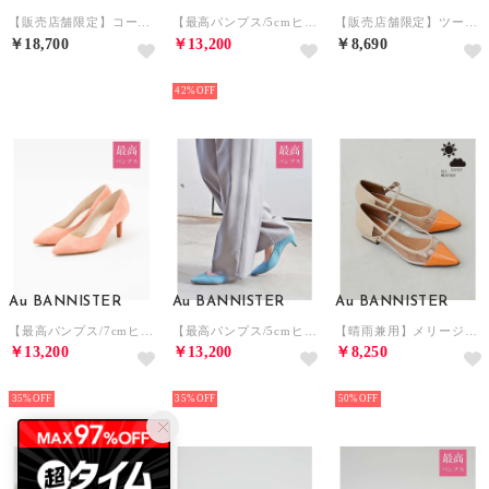
【販売店舗限定】コートソールスニーカー【予約】 （ダークブラウン）
【最高パンプス/5cmヒール】美脚×快適 パンプス【予約】 （クリーム）
【販売店舗限定】ツートンベルトパンプス （カーキ）
￥18,700
￥13,200
￥8,690
NEW
NEW
NEW
42%
Au BANNISTER
Au BANNISTER
Au BANNISTER
【最高パンプス/7cmヒール】美脚×快適 パンプス （オレンジ）
【最高パンプス/5cmヒール】美脚×快適 パンプス （グリーン）
【晴雨兼用】メリージェーンフラットパンプス （オレンジ）
￥13,200
￥13,200
￥8,250
NEW
NEW
NEW
35%
35%
50%