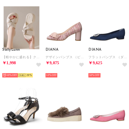
SallyLunn
DIANA
DIANA
【軽やかに盛れる】クロスプラットフォームサンダル （ホワイト）
デザインパンプス （ピンク生地）
フラットパンプス （ダークブルースエード）
￥1,998
￥9,075
￥9,625
NEW
NEW
NEW
48%
20
50%
50%