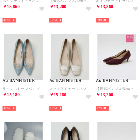
ポインテッドトゥパンプス【予約】 （ブラック）
【最高パンプス/1cmヒール】美脚×快適 パンプス （シルバー）
ポインテッドトゥパンプス【予約】 （ピンクベージュ）
￥13,860
￥13,200
￥13,860
NEW
NEW
NEW
30%
36%
30%
Au BANNISTER
Au BANNISTER
Au BANNISTER
ラインストーンパンプス【予約】 （ライトブルー）
スクエアモチーフパンプス【予約】 （アイボリー）
【最高パンプス/5cmヒール】美脚×快適 パンプス （ボルドー）
￥15,180
￥15,180
￥13,200
NEW
NEW
NEW
40%
40%
42%