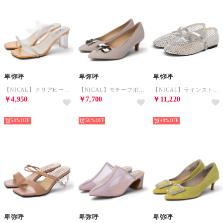
卑弥呼
卑弥呼
卑弥呼
【NICAL】クリアヒールミュール/524212 （ホワイト）
【NICAL】モチーフポインテッドトゥパンプス/544106 （パープル）
【NICAL】ラインストーン付きメッシュパンプス/554110 （シルバー）
￥4,950
￥7,700
￥11,220
NEW
NEW
NEW
50%
50%
40%
卑弥呼
卑弥呼
卑弥呼