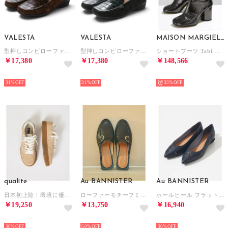
VALESTA
VALESTA
MAISON MARGIELA
型押しコンビローファー （カフェ）
型押しコンビローファー （グリーン）
ショートブーツ Tabi タビ S58WU0260 P5016 （T8001/ダークグレー）
￥17,380
￥17,380
￥148,566
NEW
NEW
NEW
31%
31%
33%
qualite
Au BANNISTER
Au BANNISTER
日本初上陸！環境に優しい【MoEa】サスティナブルスニーカー/ベージュ （ベージュ）
ローファーモチーフミュール【予約】 （ブラック）
ホールヒール フラットパンプス【予約】 （ブラック）
￥19,250
￥13,750
￥16,940
NEW
NEW
NEW
30%
50%
30%