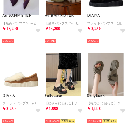
Au BANNISTER
Au BANNISTER
DIANA
【最高パンプス/7cmヒール】美脚×快適 パンプス （ワイン）
【最高パンプス/7cmヒール】美脚×快適 パンプス （カーキ）
フラットパンプス （黒スエード）
￥13,200
￥13,200
￥8,250
NEW
NEW
NEW
31%
35%
50%
DIANA
SallyLunn
SallyLunn
フラットパンプス （ベージュスエード）
【軽やかに盛れる】クロスプラットフォームサンダル （ブラック）
【軽やかに盛れる】クロスプラットフォームサンダル （グリーン）
￥8,250
￥1,998
￥1,998
NEW
NEW
NEW
50%
48%
20
48%
20