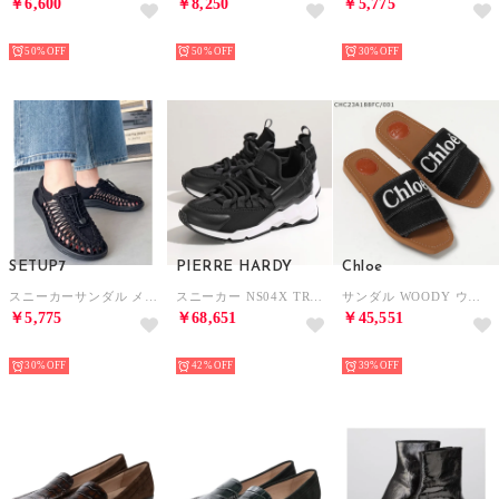
￥6,600
￥8,250
￥5,775
NEW
NEW
NEW
50%
50%
30%
SETUP7
PIERRE HARDY
Chloe
スニーカーサンダル メッシュ スニサン スポサン シューズ SPD （ブラック）
スニーカー NS04X TREK COM トレックコメット （BLACK/ブラック）
サンダル WOODY ウッディ ミュール リネン （CHC23A188FC/001Black）
￥5,775
￥68,651
￥45,551
NEW
NEW
NEW
30%
42%
39%