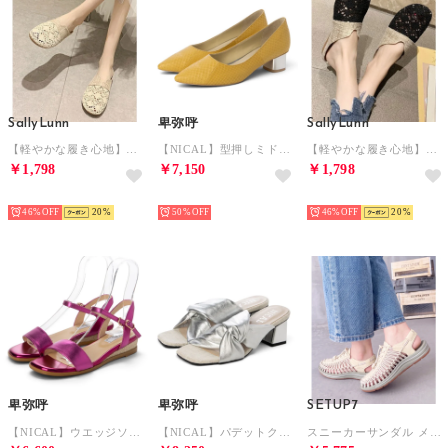
SallyLunn
卑弥呼
SallyLunn
【軽やかな履き心地】ぺたんこミュールサンダル （ベージュ）
【NICAL】型押しミドルヒールパンプス/504101 （イエロー）
【軽やかな履き心地】ぺたんこミュールサンダル （ブラック）
￥1,798
￥7,150
￥1,798
NEW
NEW
NEW
46%
20
50%
46%
20
卑弥呼
卑弥呼
SETUP7
【NICAL】ウエッジソールストラップサンダル/544208 （ピンク）
【NICAL】パデットクロス変形ヒールサンダル/554202 （シルバー）
スニーカーサンダル メッシュ スニサン スポサン シューズ SPD （ベージュ）