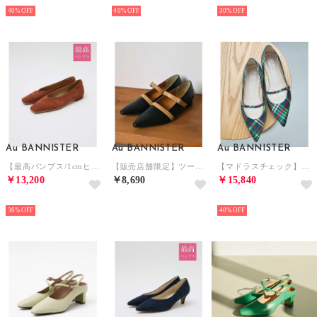
NEW
NEW
NEW
40%
40%
30%
Au BANNISTER
Au BANNISTER
Au BANNISTER
【最高パンプス/1cmヒール】美脚×快適 パンプス （オレンジ）
【販売店舗限定】ツートンベルトパンプス （ブラック）
【マドラスチェック】メリージェーンパンプス （その他）
￥13,200
￥8,690
￥15,840
NEW
NEW
NEW
36%
40%