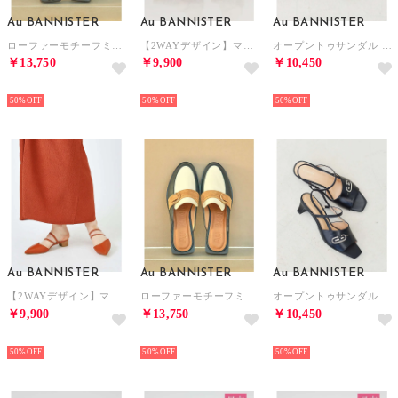
Au BANNISTER
Au BANNISTER
Au BANNISTER
ローファーモチーフミュール【予約】 （アイボリー）
【2WAYデザイン】マルチストラップパンプス （ブラウン）
オープントゥサンダル （グレージュ）
￥13,750
￥9,900
￥10,450
NEW
NEW
NEW
50%
50%
50%
Au BANNISTER
Au BANNISTER
Au BANNISTER
【2WAYデザイン】マルチストラップパンプス （オレンジ）
ローファーモチーフミュール【予約】 （ネイビー）
オープントゥサンダル （ブラック）
￥9,900
￥13,750
￥10,450
NEW
NEW
NEW
50%
50%
50%