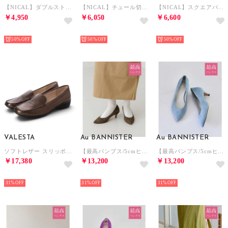
【NICAL】ダブルストラップクリアヒールサンダル/524210 （ピンク）
【NICAL】チュール切替ミュールパンプス/544104 （パープル）
【NICAL】スクエアバックルビジューパンプス/544110 （グリーン）
￥4,950
￥6,050
￥6,600
NEW
NEW
NEW
50%
50%
50%
VALESTA
Au BANNISTER
Au BANNISTER
ソフトレザー スリッポンローファー （カフェ）
【最高パンプス/5cmヒール】美脚×快適 パンプス （カーキ）
【最高パンプス/5cmヒール】美脚×快適 パンプス （ライトブルー）
￥17,380
￥13,200
￥13,200
NEW
NEW
NEW
31%
31%
31%