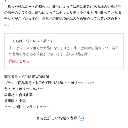
す。
※輸入や検品ルートの都合上、商品によっては箱に痛みがある場合や検品中
の若干のシワや傷、商品によってはセキュリティラベルを切り取っている場
合などがございますが、正規品の確認済商品のため安心してお買い求め下さ
い。
こちらはアウトレット品です。
主にはシーズン落ちの新品になりますが、中には細かな傷やシワ、若干
の色落ち等がある場合がございます（訳あり品を除く）。
詳細はこちら
商品番号
： C01861BW008176
ブランド商品番号
： KCAVYENNA150 アイボリーシルバー
色
： アイボリーシルバー
表素材
： 合成皮革
原産国
： 中国
ヒールの形
： フラットヒール
さらに詳しい情報を表示