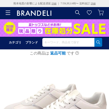
熊本地震の影響による配送遅延
｜ 7/30(木)14時〜 送料改訂
詳細
詳細
カテゴリ
ブランド
この商品は
返品可能
です