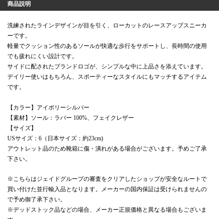
商品説明
洗練されたラインデザインが目を引く、ローカットのレースアップスニーカ
ーです。
軽量でクッション性のあるソールが快適な歩行をサポートし、長時間の使用
でも疲れにくい設計です。
サイドに配されたブランドロゴが、シンプルな中に上品さを添えています。
デイリー使いはもちろん、スポーティーなスタイルにもマッチするアイテム
です。
【カラー】アイボリーシルバー
【素材】ソール：ラバー 100%、フェイクレザー
【サイズ】
USサイズ：6（日本サイズ：約23cm)
アウトレット品のため靴箱に傷・潰れがある場合がございます。予めご了承
下さい。
※こちらはジェイドグループの審査をクリアしたショップが安全なルートで
買い付けた並行輸入品となります。メーカーの国内保証は受けられませんの
で予め御了承下さい。
※デッドストック品などの場合、メーカー正規価格と異なる場合もございま