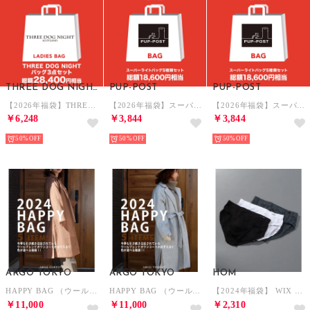
THREE DOG NIGHT SCOTLAND
PUP-POST
PUP-POST
【2026年福袋】THREE DOG NIGHT バッグ3点セット【返品不可商品】 （Wine）
【2026年福袋】スーパーライトバッグ5種類セット【返品不可商品】 （Black他）
【2026年福袋】スーパーライトバッグ5種類セット【返品不可商品】 （Black他）
￥6,248
￥3,844
￥3,844
50%
50%
50%
ARGO TOKYO
ARGO TOKYO
HOM
HAPPY BAG （ウールブレンドガウンコートが必ず入ります）オリジナルウールブレンドコートが必ず入る、カラーが選べる5点福袋 【返品不可商品】 （キャメル）
HAPPY BAG （ウールブレンドガウンコートが必ず入ります）オリジナルウールブレンドコートが必ず入る、カラーが選べる5点福袋 【返品不可商品】 （グレー）
【2024年福袋】 WIX HMR72F301099【返品不可商品】 （アソート）
￥11,000
￥11,000
￥2,310