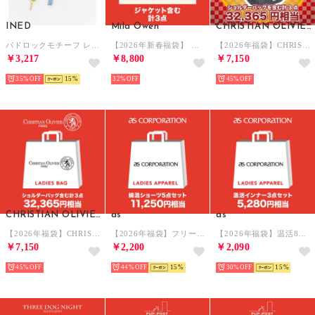
INED
Mila Owen
CHRISTIAN OLIVIER PARIS
パドロックモチーフ レザーバッグチャーム《CHRISTIAN VILLA》 （サックス3）
【2026年新春福袋】 【Mila Owen】2026年 HAPPY BOX 【返品不可商品】 （MIX）
【2026年福袋】CHRISTIAN OLIVIER HAPPY BAG（3点セット） 【返品不可商品】 （ダークグレー）
￥3,217
￥8,800
￥7,150
35%
15
32%
45%
CHRISTIAN OLIVIER PARIS
as
as
【2026年福袋】CHRISTIAN OLIVIER HAPPY BAG（3点セット） 【返品不可商品】 （ネイビー）
【2026年福袋】フリーカット深履きショーツ 5枚セット【返品不可商品】 （アソート）
【2026年福袋】温活8分袖インナー 3枚セット【返品不可商品】 （アソート）
￥7,150
￥2,200
￥2,090
45%
44%
15
30%
15