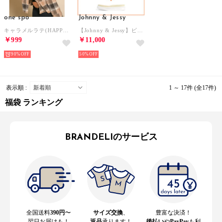
one spo
Johnny & Jessy
キャラメルラテ(HAPPY BAG)【返品不可商品】 （ブラウン）
【Johnny & Jessy】ビギナーセット 福袋【返品不可商品】
￥999
￥11,000
90%
50%
表示順 :
1 ～ 17件 (全17件)
福袋 ランキング
BRANDELIのサービス
全国送料
390円
〜
サイズ交換
、
豊富な決済！
翌日お届けも！
返品
承ります！
後払い
や
PayPay
も利