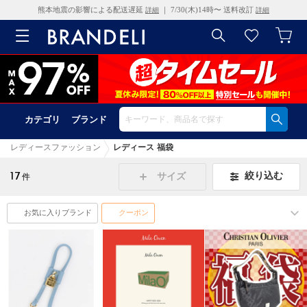
熊本地震の影響による配送遅延
｜ 7/30(木)14時〜 送料改訂
詳細
詳細
カテゴリ
ブランド
レディースファッション
レディース 福袋
17
絞り込む
サイズ
件
お気に入りブランド
クーポン