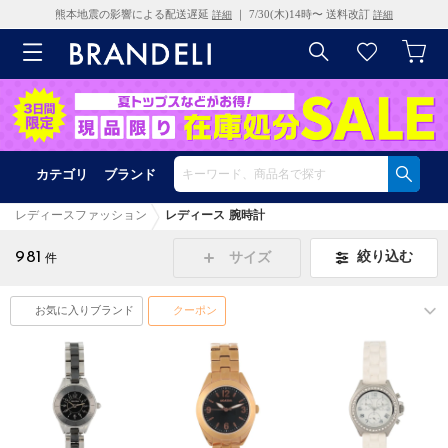
熊本地震の影響による配送遅延
｜ 7/30(木)14時〜 送料改訂
詳細
詳細
カテゴリ
ブランド
レディースファッション
レディース 腕時計
981
絞り込む
サイズ
件
お気に入りブランド
クーポン