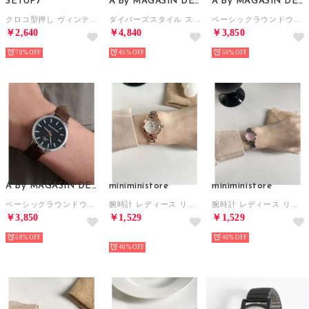
SETUP7
A by MAGASIN DE MODE
A by MAGASIN DE MODE
クロコ型押し ヴィンテージアナログウォッチ FW （ブラック系その他3）
ダイバーズスタイル スチールウォッチ FW （ブラック×シルバー）
ベーシックラウンドウォッチ FW （ブラウン系その他2）
￥2,640
￥4,840
￥3,850
70%
45%
50%
A by MAGASIN DE MODE
miniministore
miniministore
ベーシックラウンドウォッチ FW （ブラウン）
腕時計 レディース リストウォッチ女性用 （ゴールド系（ホワイト文字盤））
腕時計 レディース リストウォッチ女性用 （シルバー系2（ピンク文字盤））
￥3,850
￥1,529
￥1,529
50%
予約
40%
40%