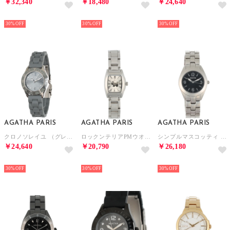
￥32,340
￥18,480
￥24,640
NEW
NEW
NEW
30%
30%
30%
AGATHA PARIS
AGATHA PARIS
AGATHA PARIS
クロノソレイユ （グレー）
ロックンテリアPMウオッチ （シルバー）
シンプルマスコッティ （ブラック）
￥24,640
￥20,790
￥26,180
NEW
NEW
NEW
30%
30%
30%