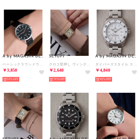
A by MAGASIN DE MODE
SETUP7
A by MAGASIN DE MODE
ベーシックラウンドウォッチ FW （ブラック）
クロコ型押し ヴィンテージアナログウォッチ FW （ダークブラウン系3）
ダイバーズスタイル スチールウォッチ FW （ホワイト×シルバー）
￥3,850
￥2,640
￥4,840
50%
70%
45%