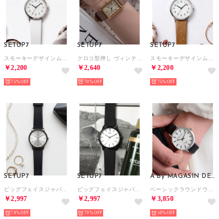
SETUP7
SETUP7
SETUP7
スモーキーデザインムーブメントウォッチ FSC132 FW （ホワイト）
クロコ型押し ヴィンテージアナログウォッチ FW （ベージュ）
スモーキーデザインムーブメントウォッチ FSC132 FW （ブラウン）
￥2,200
￥2,640
￥2,200
75%
70%
75%
SETUP7
SETUP7
A by MAGASIN DE MODE
ビッグフェイスジャパンムーブメントスマートデザインウォッチ FDC105 FW EC限定 （ブラック系その他2）
ビッグフェイスジャパンムーブメントスマートデザインウォッチ FDC105 FW EC限定 （ブラック系その他4）
ベーシックラウンドウォッチ FW （ブラック系その他2）
￥2,997
￥2,997
￥3,850
79%
79%
50%