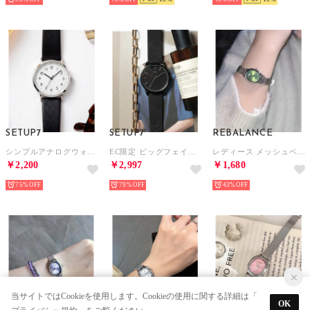
SETUP7
SETUP7
REBALANCE
シンプルアナログウォッチ FSC132 FW （ブラック）
EC限定 ビッグフェイスジャパンムーブメントスマートデザインウォッチ FDC105 FW MQ （ブラック）
レディース メッシュベルト ウォッチ 腕時計 （B）
￥2,200
￥2,997
￥1,680
75%
79%
43%
当サイトではCookieを使用します。Cookieの使用に関する詳細は「
OK