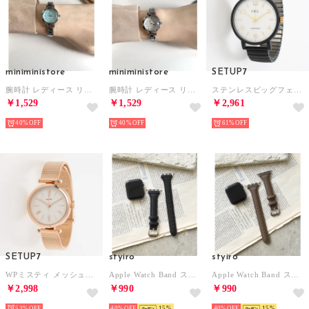
miniministore
miniministore
SETUP7
腕時計 レディース リストウォッチ女性用 （シルバー系3（グリーン文字盤））
腕時計 レディース リストウォッチ女性用 （シルバー系1（ホワイト文字盤））
ステンレスビッグフェイスウォッチ DT129p FW （ホワイト）
￥1,529
￥1,529
￥2,961
40%
40%
61%
SETUP7
styiro
styiro
WPミスティ メッシュバンドウォッチ アナログウォッチ ギフト/プレゼント/クリスマス YM063 FW （ピンク）
Apple Watch Band スリムパフレザー （ブラック）
Apple Watch Band スリムパフレザー （ブラウン）
￥2,998
￥990
￥990
53%
40%
15
40%
15