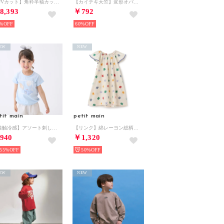
【UVカット】角衿半袖カットソーシャツ （サックス）
【カイテキ天竺】変形オバケTシャツ （チャコール）
8,393
￥792
%
60%
EW
NEW
tit main
petit main
【接触冷感】アソート刺しゅうTシャツ （ライト ブルー）
【リンク】綿レーヨン総柄ワンピース （マルチ）
940
￥1,320
55%
50%
EW
NEW