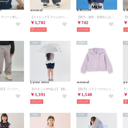
n
minimal
b.ROOM
b
【接触冷感】アソート刺しゅうTシャツ （紺）
【ストレッチ】デニムカーゴパンツ （黒）
【防汚・速乾・型崩れしない】【どちらが前でもOK】チェッカーフラッグプリントTシャツ【MNCM】 （紺）
￥1,782
￥742
￥
55%
55%
50
NEW
NEW
N
Lycee mine
minimal
pe
【スクール対応】イージーケアラインパンツ （ライト グレー）
【UVカット99%以上】【軽量】【晴雨兼用】ひっかけられる持ち手の折りたたみ傘【子供服】【キッズ】【女の子】 （アイボリー）
【防汚】パフィースウェットパーカー/ダンボール （ラベンダー）
￥1,391
￥1,540
￥
45%
50%
NEW
NEW
N