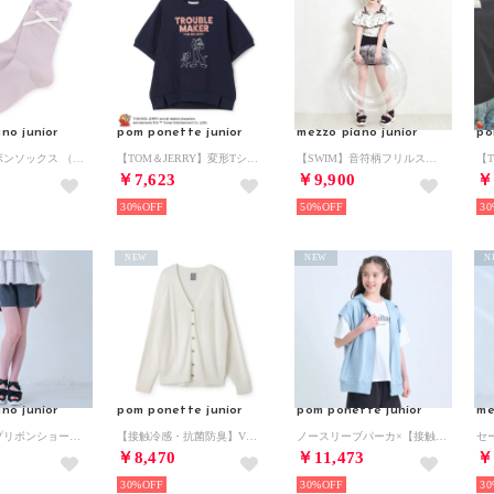
no junior
pom ponette junior
mezzo piano junior
po
メロー＆リボンソックス （ラベンダー）
【TOM＆JERRY】変形Tシャツ （紺）
【SWIM】音符柄フリルスイムウェア（2WAY)【返品不可商品】 （アイボリー）
￥7,623
￥9,900
￥
30%
50%
30
NEW
NEW
N
no junior
pom ponette junior
pom ponette junior
me
レースアップリボンショートパンツ （グレー）
【接触冷感・抗菌防臭】Vネックカーディガン （白）
ノースリーブパーカ×【接触冷感】Tシャツセット （ライト ブルー）
￥8,470
￥11,473
￥
30%
30%
30