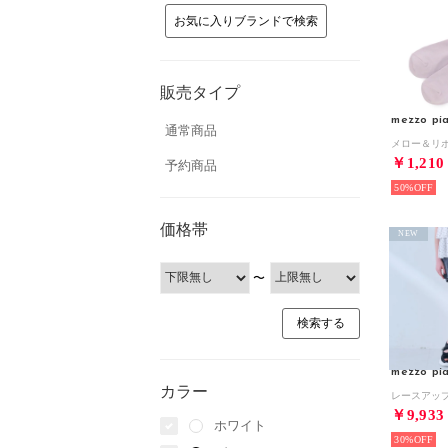
お気に入りブランドで検索
販売タイプ
mezzo pia
通常商品
￥1,210
予約商品
50%
価格帯
NEW
〜
mezzo pia
カラー
￥9,933
ホワイト
30%