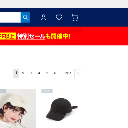
1
2
3
4
5
6
...207
EW
NEW