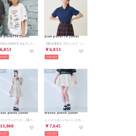
m ponette junior
pom ponette junior
【TOM＆JERRY】Big Tシャツ （オフ ホワイト）
【吸水速乾】ポロシャツ （紺）
6,853
￥6,853
%
30%
EW
NEW
zzo piano junior
mezzo piano junior
セーラーワンピース （薄ベージュ）
レースリボンバルーンスカパン （アイボリー）
13,860
￥7,645
%
50%