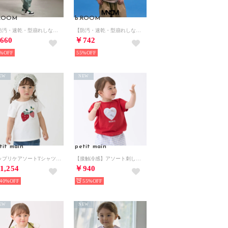
.ROOM
b.ROOM
【防汚・速乾・型崩れしない】【ムテキT】選べる4パターン8色プリントTシャツ （ディープ レッド）
【防汚・速乾・型崩れしない】【どちらが前でもOK】チェッカーフラッグプリントTシャツ【MNCM】 （シナモン）
660
￥742
%
55%
EW
NEW
tit main
petit main
アップリケアソートTシャツ （アイボリー）
【接触冷感】アソート刺しゅうTシャツ （赤）
1,254
￥940
40%
55%
EW
NEW