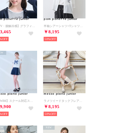
m ponette junior
pom ponette junior
【UV・接触冷感】グラフィック刺しゅうメッシュキャップ （オフ ホワイト）
半袖シアーシャツ×Tシャツセット （黒）
3,465
￥8,195
%
50%
EW
NEW
zzo piano junior
mezzo piano junior
【SWIM】スクール対応スイムウェア（Tシャツつき）【返品不可商品】 （紺）
ラメツイードタックフレアショートパンツ♪ （ライト ブルー）
9,900
￥8,195
%
50%
EW
NEW