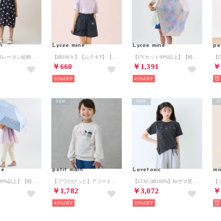
n
Lycee mine
Lycee mine
pe
【リンク】綿レーヨン総柄ワンピース （黒）
【綿100％】【ムテキT】【防汚・UV・接触冷感・型崩れしない】タックスリーブアソート総柄Tシャツ （ライラック）
【UVカット99%以上】【軽量】【晴雨兼用】ひっかけられる持ち手の折りたたみ傘【子供服】【キッズ】【女の子】 （マルチ）
￥660
￥1,391
￥
50%
45%
NEW
NEW
N
ne
petit main
Lovetoxic
mi
【UVカット99%以上】【軽量】【晴雨兼用】ひっかけられる持ち手の折りたたみ傘【子供服】【キッズ】【女の子】 （ライト ブルー）
【フワのびっと】アソートアップリケトレーナー （アイボリー）
【LTXC/綿100%】¥nサマ見えサイドレースアップピグメント半袖T （チャコール）
￥1,782
￥3,072
￥
40%
30%