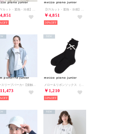
zzo piano junior
mezzo piano junior
【UVカット・遮熱・冷感】後ろリボンキャップ （薄ベージュ）
【UVカット・遮熱・冷感】後ろリボンキャップ （黒）
4,851
￥4,851
%
30%
EW
NEW
m ponette junior
mezzo piano junior
ノースリーブパーカ×【接触冷感】Tシャツセット （トップ グレー）
メロー＆リボンソックス （黒）
11,473
￥1,210
%
50%
EW
NEW