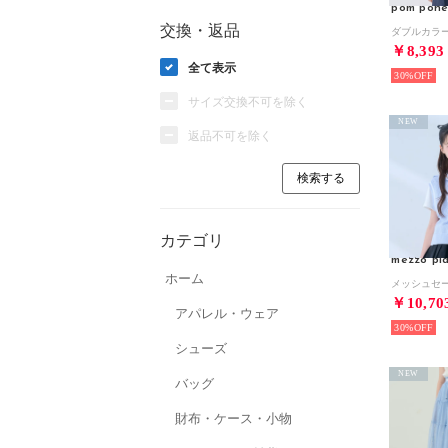
pom pone
交換・返品
￥8,393
全て表示
30%
サイズ交換不可を除く
NEW
返品不可を除く
カテゴリ
mezzo pia
ホーム
￥10,70
アパレル・ウェア
30%
シューズ
NEW
バッグ
財布・ケース・小物