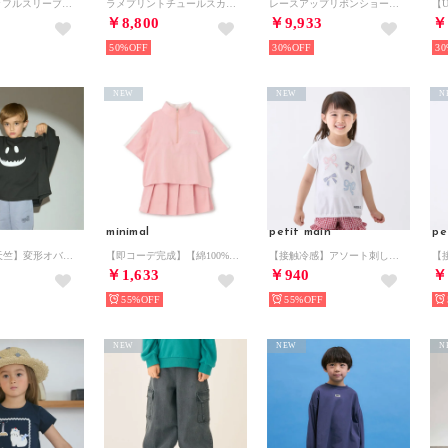
【AMI】ラッフルスリーブ転写チュニック （ライト ブルー）
ラメプリントチュールスカート♪ （紺）
レースアップリボンショートパンツ （黒）
￥8,800
￥9,933
￥
50%
30%
30
NEW
NEW
N
minimal
petit main
pe
【カイテキ天竺】変形オバケTシャツ （黒）
【即コーデ完成】【綿100%】ハーフジップ・スカパンセットアップ （ピンク）
【接触冷感】アソート刺しゅうTシャツ （オフ ホワイト）
￥1,633
￥940
￥
55%
55%
NEW
NEW
N