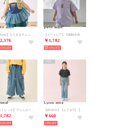
tit main
petit main
【Disney】なりきるチュニック （ターコ）
【ズートピア】【接触冷感】フェイスモチーフTシャツ （ラベンダー）
2,376
￥1,782
40%
40%
EW
NEW
nimal
Lycee mine
【ストレッチ】デニムカーゴパンツ （ブルー）
【綿100％】【ムテキT】【防汚・UV・接触冷感・型崩れしない】タックスリーブアソート総柄Tシャツ （黒）
1,782
￥660
55%
50%