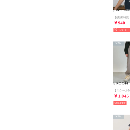
petit mai
￥940
55%
NEW
b.ROOM
￥1,045
50%
NEW