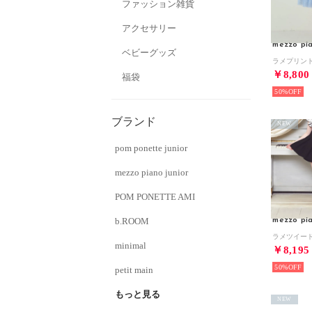
ファッション雑貨
アクセサリー
mezzo pia
ベビーグッズ
￥8,800
福袋
50%
ブランド
NEW
pom ponette junior
mezzo piano junior
POM PONETTE AMI
b.ROOM
mezzo pia
minimal
￥8,195
50%
petit main
もっと見る
NEW