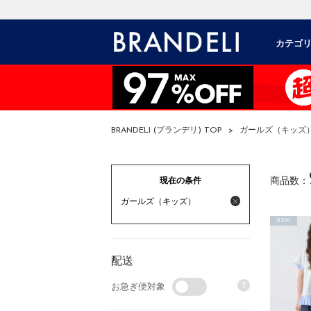
カテゴ
BRANDELI (ブランデリ) TOP
>
ガールズ（キッズ
現在の条件
商品数：
ガールズ（キッズ）
NEW
配送
?
お急ぎ便対象