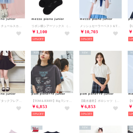
no junior
mezzo piano junior
mezzo piano junior
po
ラメプリントチュールスカート♪ （ライト ブルー）
リボン柄シアーソックス （黒）
メッシュセーラーベスト＆Tシャツセット （アイボリー）
￥1,100
￥10,703
￥
50%
30%
50
NEW
NEW
N
no junior
pom ponette junior
pom ponette junior
me
ラメツイードタックフレアショートパンツ♪ （黒）
【TOM＆JERRY】Big Tシャツ （チャコール）
【吸水速乾】ポロシャツ （白）
￥6,853
￥6,853
￥
30%
30%
50
NEW
NEW
N