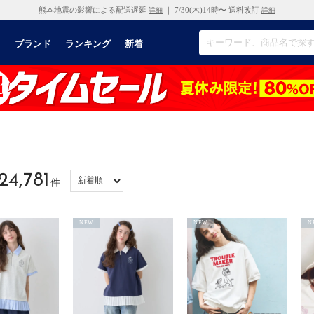
熊本地震の影響による配送遅延
｜ 7/30(木)14時〜 送料改訂
詳細
詳細
リ
ブランド
ランキング
新着
）
24,781
件
NEW
NEW
N