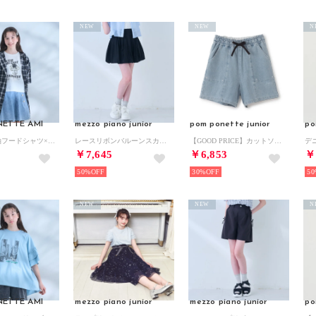
NEW
NEW
N
ETTE AMI
mezzo piano junior
pom ponette junior
po
【AMI】半袖フードシャツ×Tシャツセット （黒）
レースリボンバルーンスカパン （黒）
【GOOD PRICE】カットソーデニムショートパンツ （ブルー）
デ
￥7,645
￥6,853
￥
50%
30%
50
NEW
NEW
N
ETTE AMI
mezzo piano junior
mezzo piano junior
po