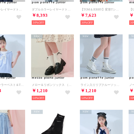
tte junior
pom ponette junior
pom ponette junior
me
ダブルカラーレイヤードトップス （シロ杢）
ダブルカラーレイヤードトップス （紺）
【TOM＆JERRY】変形Tシャツ （オフ ホワイト）
￥8,393
￥7,623
￥
30%
30%
30
NEW
NEW
N
no junior
mezzo piano junior
pom ponette junior
po
メッシュセーラーベスト＆Tシャツセット （サックス）
メロー＆リボンソックス （オフ ホワイト）
ライン入りリブクルーソックス （オフ ホワイト）
3
￥1,210
￥1,210
￥
50%
50%
30
NEW
NEW
N