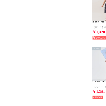
petit mai
￥1,320
50%
NEW
Lycee mi
￥1,391
45%