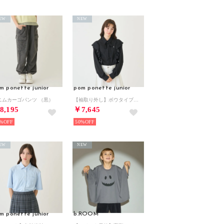
EW
NEW
m ponette junior
pom ponette junior
ニムカーゴパンツ （黒）
【袖取り外し】ボウタイブラウス （黒）
8,195
￥7,645
%
50%
EW
NEW
m ponette junior
b.ROOM