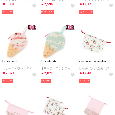
￥3,850
￥2,596
￥1,012
50%
60%
60%
Lovetoxic
Lovetoxic
sense of wonder
【サーティワン】アイスクリーム型立体ポーチ （ピンク）
【サーティワン】アイスクリーム型立体ポーチ （ミント）
野イチゴお弁当袋 （ECRU(キナリ)）
￥2,071
￥2,071
￥1,848
30%
30%
30%