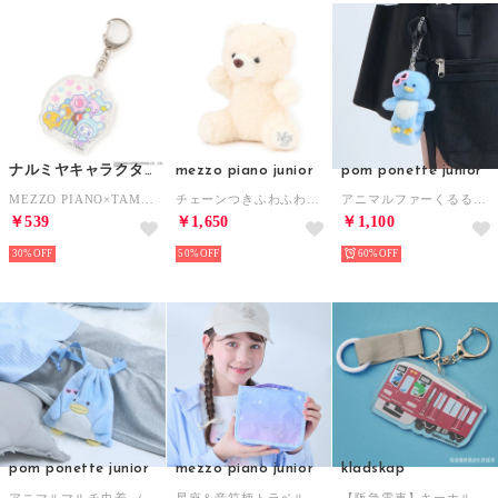
ナルミヤキャラクターズ
mezzo piano junior
pom ponette junior
MEZZO PIANO×TAMAGOTCHI アクリルキーホルダー （オレンジ）
チェーンつきふわふわくまちゃんチャーム （アイボリー）
アニマルファーくるるバッグチャーム （ライト ブルー）
￥539
￥1,650
￥1,100
30%
50%
60%
pom ponette junior
mezzo piano junior
kladskap
アニマルマルチ巾着 （ライト ブルー）
星座＆音符柄トラベルポーチ （ライト ブルー）
【阪急電車】キーホルダー （エンジ）