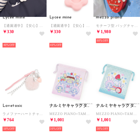
Lycee mine
Lycee mine
mezzo piano
【通園通学】【安心】フラワースマートタグケースチャーム （オフ ホワイト）
【通園通学】【安心】フラワースマートタグケースチャーム （ライト ピンク）
モチーフ型 バッグチャーム （赤）
￥330
￥330
￥1,980
NEW
NEW
60%
40%
40%
Lovetoxic
ナルミヤキャラクターズ
ナルミヤキャラクターズ
ラメファーハートチャーム （ピンク）
MEZZO PIANO×TAMAGOTCHI 巾着 （ラベンダー）
MEZZO PIANO×TAMAGOTCHI 巾着 （エメラルド グリーン）
￥764
￥1,001
￥1,001
50%
30%
30%