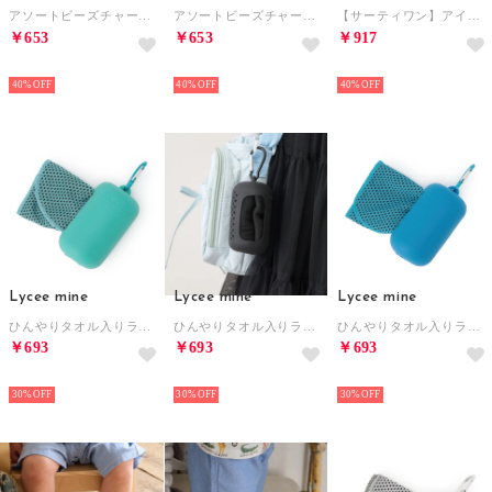
アソートビーズチャーム （ピンク）
アソートビーズチャーム （サックス）
【サーティワン】アイスクリーム型ヌイフクキーホルダー （キャメル）
￥653
￥653
￥917
NEW
NEW
NEW
40%
40%
40%
Lycee mine
Lycee mine
Lycee mine
ひんやりタオル入りラバーキー （モデレート グリーン）
ひんやりタオル入りラバーキー （黒）
ひんやりタオル入りラバーキー （ブルー）
￥693
￥693
￥693
NEW
NEW
NEW
30%
30%
30%