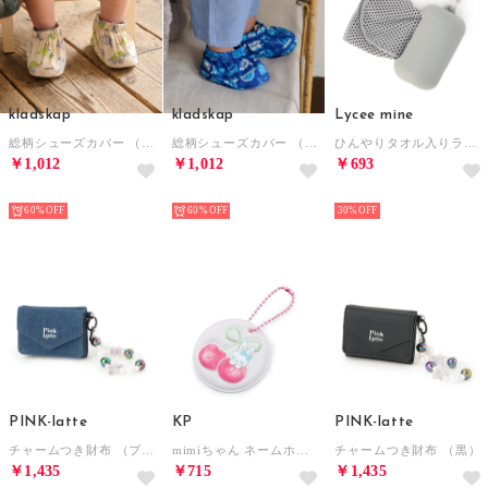
kladskap
kladskap
Lycee mine
総柄シューズカバー （薄ベージュ）
総柄シューズカバー （紺）
ひんやりタオル入りラバーキー （グレー）
￥1,012
￥1,012
￥693
NEW
NEW
NEW
60%
60%
30%
PINK-latte
KP
PINK-latte
チャームつき財布 （ブルー）
mimiちゃん ネームホルダー （ピンク）
チャームつき財布 （黒）
￥1,435
￥715
￥1,435