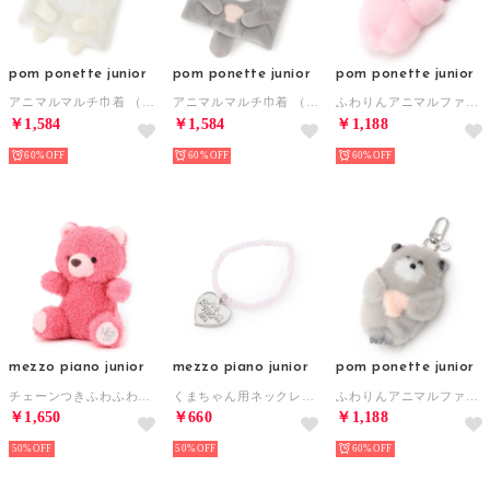
pom ponette junior
pom ponette junior
pom ponette junior
アニマルマルチ巾着 （白）
アニマルマルチ巾着 （ライト グレー）
ふわりんアニマルファーチャーム （ライト ピンク）
￥1,584
￥1,584
￥1,188
60%
60%
60%
mezzo piano junior
mezzo piano junior
pom ponette junior
チェーンつきふわふわくまちゃんチャーム （チェリー ピンク）
くまちゃん用ネックレスチャーム （ピンク）
ふわりんアニマルファーチャーム （ライト グレー）
￥1,650
￥660
￥1,188
50%
50%
60%