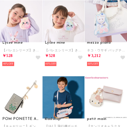
Lycee mine
Lycee mine
mezzo piano
【バレエシリーズ】きゅるきゅるミニポーチ （ピンク）
【バレエシリーズ】きゅるきゅるミニポーチ （ミント）
ネコ・ウサギ バッグチャーム （オフ ホワイト）
￥528
￥528
￥3,212
40%
40%
60%
POM PONETTE AMI
kladskap
petit main
【キャセリーニ】ギンガムウォレット （黒）
【JAL】飛行機ポーチ （白）
【サンリオキャラクターズ】ミラーフェイスチャーム （オフ ホワイト）