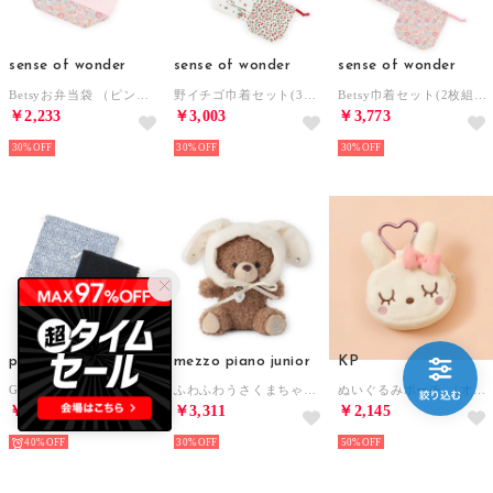
sense of wonder
sense of wonder
sense of wonder
Betsyお弁当袋 （ピンク）
野イチゴ巾着セット(3枚組) （ECRU(キナリ)）
Betsy巾着セット(2枚組) （ピンク）
￥2,233
￥3,003
￥3,773
30%
30%
30%
petit main
mezzo piano junior
KP
GIRLS巾着2Pセット （紺）
ふわふわうさくまちゃんチャーム （モカ茶）
ぬいぐるみポーチ （オフ ホワイト）
￥1,122
￥3,311
￥2,145
40%
30%
50%