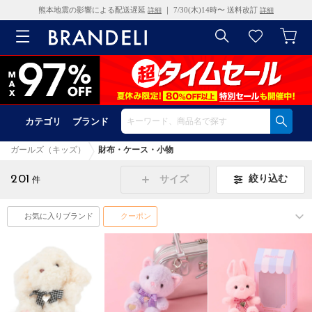
熊本地震の影響による配送遅延
｜ 7/30(木)14時〜 送料改訂
詳細
詳細
カテゴリ
ブランド
ガールズ（キッズ）
財布・ケース・小物
201
絞り込む
サイズ
件
お気に入りブランド
クーポン