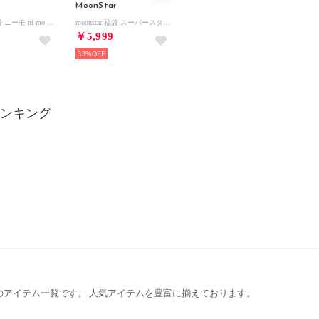
r
MoonStar
moonstar 福袋 ニーモ ni-mo ラブラッシュ LUVRUSH キッズ ジュニア スニーカー 2足 子供靴 女の子 運動靴 お買い得 お得 まとめ買い FKBーNIMO【返品不可商品】 （その他）
moonstar 福袋 スーパースター スキルシューター キッズ ジュニア スニーカー 2足セット 子供靴 男の子 運動靴 お買い得 お得 FKBーTKHS【返品不可商品】 （その他）
￥5,999
33%
ランキング
のアイテム一覧です。 人気アイテムを豊富に揃えております。