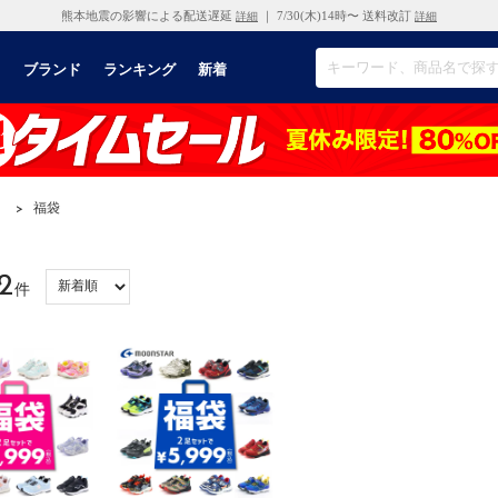
熊本地震の影響による配送遅延
｜ 7/30(木)14時〜 送料改訂
詳細
詳細
リ
ブランド
ランキング
新着
）
>
福袋
2
件