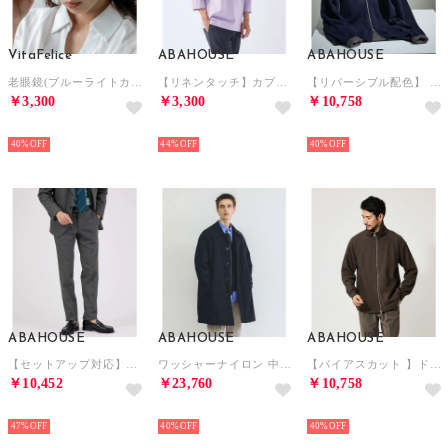
VitaFelice
ABAHOUSE
ABAHOUSE
老眼鏡(ブルーライトカット) （GREEN）
【リネンタッチ】カプリ7分袖シャツ【予約】 （パープル）
【リバーシブル配色】 14ゲージ コットンニット ZIPパーカー【予約】 （ダークネイビー）
￥3,300
￥3,300
￥10,758
NEW
NEW
NEW
40%
44%
40%
ABAHOUSE
ABAHOUSE
ABAHOUSE
【セットアップ対応】ストレッチポンチ スラックス （チャコールグレー）
ワッシャーナイロン 中綿パデットコート / Padded Half Coat / （ブラック）
【バイアスカット 】ドライバーズニット / ブルゾン （ブラウン）
￥10,452
￥23,760
￥10,758
NEW
NEW
NEW
47%
40%
40%