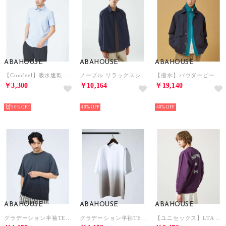
ABAHOUSE
ABAHOUSE
ABAHOUSE
【Comfeel】吸水速乾 半袖シャツ （ブルー系その他2）
ノーブル リラックスシャツ / レギュラーカラーシャツ （ネイビー）
【撥水】パウダーピーチ ウェザーブルゾン/ A－2型【予約】 （ネイビー）
￥3,300
￥10,164
￥19,140
NEW
NEW
NEW
50%
40%
40%
ABAHOUSE
ABAHOUSE
ABAHOUSE
グラデーション半袖TEE （ブラック）
グラデーション半袖TEE （ホワイト）
【ユニセックス】LTA HOTEL グラフィック スウェット/ LE TRIO （パープル）