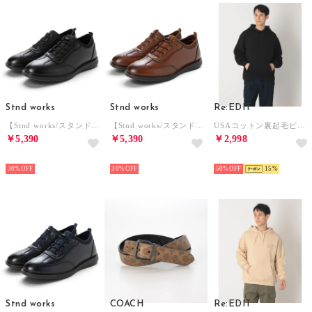
Stnd works
Stnd works
Re:EDIT
【Stnd works/スタンドワークス】PUレザー 内羽根 4アイレット カジュアル ドレスシューズ （ブラック）
【Stnd works/スタンドワークス】PUレザー 内羽根 4アイレット カジュアル ドレスシューズ （ブラウン）
USAコットン裏起毛ビッグフーディ （ブラック）
￥5,390
￥5,390
￥2,998
NEW
NEW
NEW
30%
30%
50%
15
Stnd works
COACH
Re:EDIT