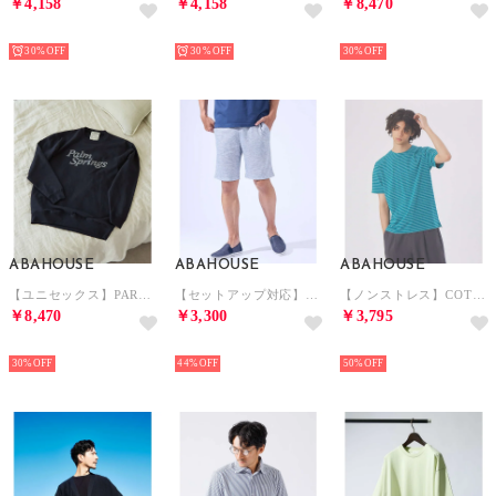
￥4,158
￥4,158
￥8,470
NEW
NEW
NEW
30%
30%
30%
ABAHOUSE
ABAHOUSE
ABAHOUSE
【ユニセックス】PARM SPRINGS グラフィック スウェット/ LETRI （ネイビー）
【セットアップ対応】バーズアイ イージー ショーツ （ライトグレー）
【ノンストレス】COTTON LYCRA 圧着 クルーネック 半袖 ボーダーTシ （グリーン）
￥8,470
￥3,300
￥3,795
NEW
NEW
NEW
30%
44%
50%