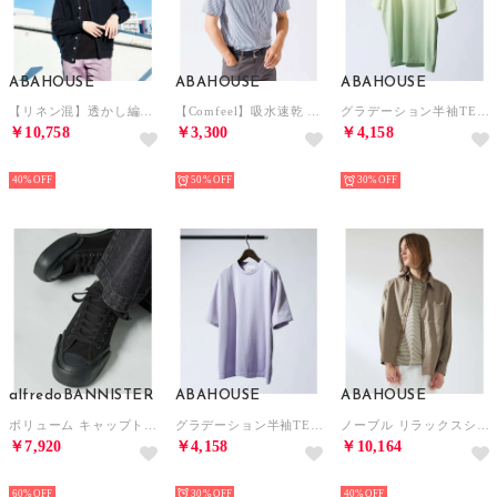
ABAHOUSE
ABAHOUSE
ABAHOUSE
【リネン混】透かし編み シアー カーディガン （ブラック）
【Comfeel】吸水速乾 半袖シャツ （ブルー系その他1）
グラデーション半袖TEE （イエロー）
￥10,758
￥3,300
￥4,158
NEW
NEW
NEW
40%
50%
30%
alfredoBANNISTER
ABAHOUSE
ABAHOUSE
ボリューム キャップトゥ スニーカー【予約】 （ブラック）
グラデーション半袖TEE （ラベンダー）
ノーブル リラックスシャツ / レギュラーカラーシャツ （ベージュ）
￥7,920
￥4,158
￥10,164
NEW
NEW
NEW
60%
30%
40%