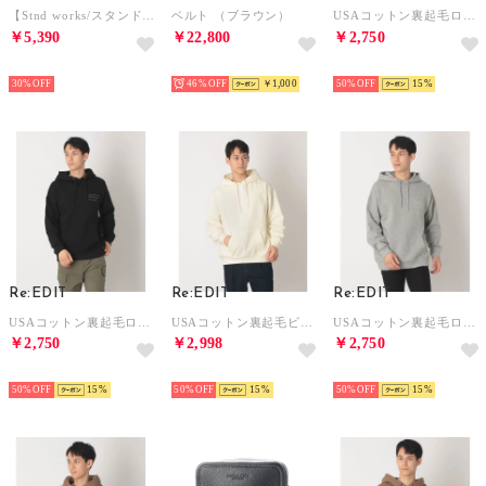
【Stnd works/スタンドワークス】PUレザー 内羽根 4アイレット カジュアル ドレスシューズ （ネイビー）
ベルト （ブラウン）
USAコットン裏起毛ロゴフーディ （ベージュ）
￥5,390
￥22,800
￥2,750
NEW
NEW
NEW
30%
46%
￥1,000
50%
15
Re:EDIT
Re:EDIT
Re:EDIT
USAコットン裏起毛ロゴフーディ （ブラック）
USAコットン裏起毛ビッグフーディ （エクリュ）
USAコットン裏起毛ロゴフーディ （杢グレー）
￥2,750
￥2,998
￥2,750
NEW
NEW
NEW
50%
15
50%
15
50%
15