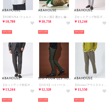
ABAHOUSE
ABAHOUSE
ABAHOUSE
【FORTUNA /フォルトゥナ】ECOTECSeerSuckerOpenCol （ホワイト）
【リネン混】透かし編み シアー カーディガン （エメラルドグリーン）
【セットアップ対応/FLEX PANTS】カラミ織り ストレッチ メッシュ パン （ライトグレー）
￥10,780
￥10,758
￥13,244
NEW
NEW
NEW
30%
40%
30%
ABAHOUSE
5351 POUR LES HOMMES
ABAHOUSE
【セットアップ対応/FLEX PANTS】カラミ織り ストレッチ メッシュ パン （ダークブラウン）
【25S/S】ハイパーストレッチ スキニーパンツ【予約】 （カーキ）
【Outlast/アウトラスト】 テーパード ストレッチ イージーパンツ / ス （ベージュ）
￥13,244
￥12,320
￥11,550
NEW
NEW
NEW
30%
30%
30%