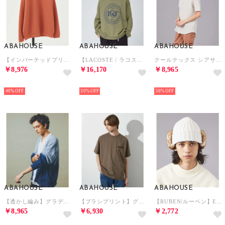
ABAHOUSE
ABAHOUSE
ABAHOUSE
【インバーテッドプリーツ】 ダンボールニット プルオーバー / クルーネック ス （オレンジ）
【LACOSTE / ラコステ】サークルグラフィック クルーネックスウェット （カーキ）
クールテックス シアサッカー ストライプ 半袖シャツ （ベージュ）
￥8,976
￥16,170
￥8,965
NEW
NEW
NEW
40%
30%
50%
ABAHOUSE
ABAHOUSE
ABAHOUSE
【透かし編み】グラデーション シアー カーディガン （サックスブルー）
【ブラシプリント】グラフィックTシャツ （グレージュ）
【RUBEN/ルーベン】EARCOVER FUR CAP/イヤーカバー付きボアニ （アイボリー）
￥8,965
￥6,930
￥2,772