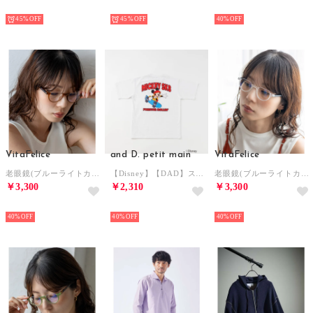
NEW
NEW
NEW
45%
45%
40%
VitaFelice
and D. petit main
VitaFelice
老眼鏡(ブルーライトカット) （BROWN）
【Disney】【DAD】スポーツ半袖T （白）
老眼鏡(ブルーライトカット) （CLEAR）
￥3,300
￥2,310
￥3,300
NEW
NEW
NEW
40%
40%
40%