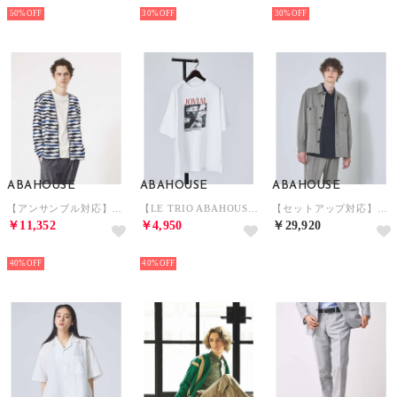
NEW
NEW
NEW
50%
30%
30%
ABAHOUSE
ABAHOUSE
ABAHOUSE
【アンサンブル対応】ウェーブ ボーダー ワンボタン カーディガン （ネイビー）
【LE TRIO ABAHOUSE】JOVIAL / グラフィックTシャツ / （ホワイト）
【セットアップ対応】T/R フランス綾 CPO ブルゾン/シャツ （グレージュ）
￥11,352
￥4,950
￥29,920
NEW
NEW
NEW
40%
40%