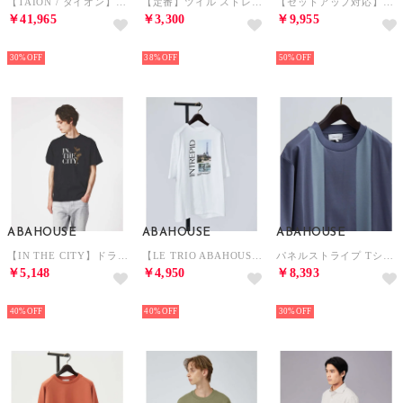
【TAION / タイオン】コラボレーション 3WAY フーデットブルゾン / （カーキ）
【定番】ツイル ストレッチ スリム フィット チノパンツ （カーキ）
【セットアップ対応】RIRANCHA ランダムマットストレッチ スラックスパンツ （ダークネイビー）
￥41,965
￥3,300
￥9,955
NEW
NEW
NEW
30%
38%
50%
ABAHOUSE
ABAHOUSE
ABAHOUSE
【IN THE CITY】ドライフラワー 半袖 Tシャツ （ブラック）
【LE TRIO ABAHOUSE】INTREPID / グラフィックTシャツ （ホワイト）
パネルストライプ Tシャツ （ブルーグレー）
￥5,148
￥4,950
￥8,393
NEW
NEW
NEW
40%
40%
30%