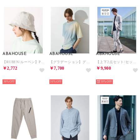
ABAHOUSE
ABAHOUSE
ABAHOUSE
【RUBEN/ルーベン】POLYGON TULIP HAT/ポリゴンチューリップ （グレー）
【グラデーション】グラフィックプリント 半袖Tシャツ （イエロー）
【上下2点セット/セットアップ対応】COOL DRY MAX セットアップ / （グレージュ）
￥2,772
￥7,700
￥9,900
NEW
NEW
NEW
30%
30%
30%