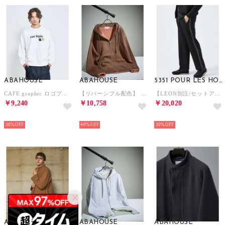
ABAHOUSE
ABAHOUSE
5351 POUR LES HOMMES
CAFE graphic ロゴプリント スウェット オーバーサイズ / ユニセッ （ホワイト）
【リバーシブル配色】 14ゲージ コットンニット ZIPパーカー【予約】 （ブラウン）
【LEON別注/セットアップ対応】異素材コンビネーション ストレッチジャージ パ （ブラック）
￥9,240
￥10,758
￥20,020
NEW
NEW
NEW
30%
40%
30%
ABAHOUSE
ABAHOUSE
ABAHOUSE