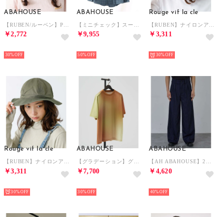
ABAHOUSE
ABAHOUSE
Rouge vif la cle
【RUBEN/ルーベン】POLYGON TULIP HAT/ポリゴンチューリップ （ネイビー）
【ミニチェック】スーピマ タイプライター ボタンダウンシャツ （グリーン）
【RUBEN】ナイロンアーミーハット / ユニセックス / RUS－2263 （ベージュ）
￥2,772
￥9,955
￥3,311
NEW
NEW
NEW
30%
50%
30%
Rouge vif la cle
ABAHOUSE
ABAHOUSE
【RUBEN】ナイロンアーミーハット / ユニセックス / RUS－2263 （カーキ）
【グラデーション】グラフィックプリント 半袖Tシャツ （オレンジ）
【AH ABAHOUSE】2タック ワイドストレートスラックス / セットアップ （ブルー系その他1）
￥3,311
￥7,700
￥4,620
NEW
NEW
NEW
30%
30%
40%