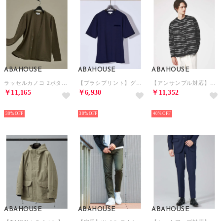
ABAHOUSE
ABAHOUSE
ABAHOUSE
ラッセルカノコ 2ボタン 比翼 カーディガン【予約】 （カーキ）
【ブラシプリント】グラフィックTシャツ （ダークネイビー）
【アンサンブル対応】ウェーブ ボーダー ワンボタン カーディガン （ブラック）
￥11,165
￥6,930
￥11,352
NEW
NEW
NEW
30%
30%
40%
ABAHOUSE
ABAHOUSE
ABAHOUSE