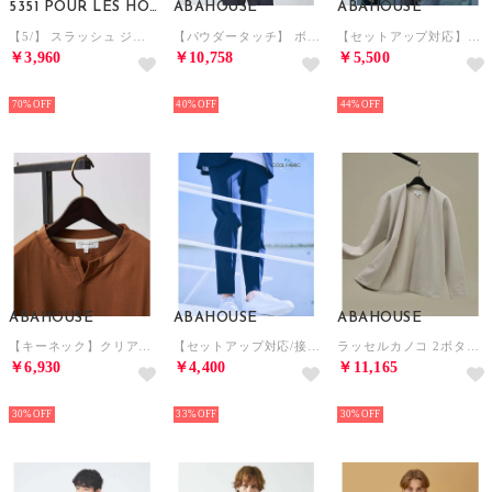
5351 POUR LES HOMMES
ABAHOUSE
ABAHOUSE
【5/】 スラッシュ ジョガー （ライトグレー）
【パウダータッチ】 ボタンダウンシャツ【予約】 （ブルーグレー）
【セットアップ対応】ポンチ ジャケット （グレー）
￥3,960
￥10,758
￥5,500
NEW
NEW
NEW
70%
40%
44%
ABAHOUSE
ABAHOUSE
ABAHOUSE
【キーネック】クリアポンチ フェイクレイヤード Tシャツ （ブラウン）
【セットアップ対応/接触冷感】ハイブリット リラックス スラックス （ネイビー）
ラッセルカノコ 2ボタン 比翼 カーディガン【予約】 （ライトグレー）
￥6,930
￥4,400
￥11,165
NEW
NEW
NEW
30%
33%
30%