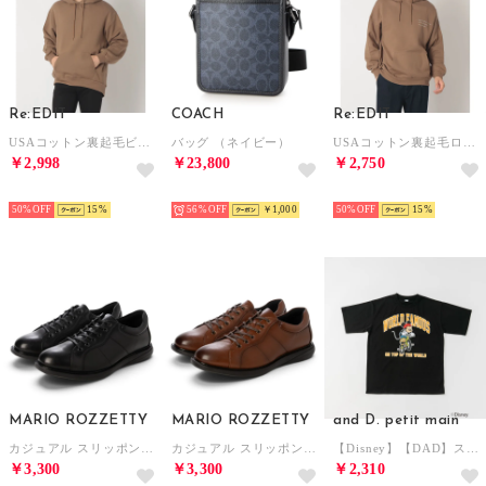
Re:EDIT
COACH
Re:EDIT
USAコットン裏起毛ビッグフーディ （モカ）
バッグ （ネイビー）
USAコットン裏起毛ロゴフーディ （モカ）
￥2,998
￥23,800
￥2,750
NEW
NEW
NEW
50%
15
56%
￥1,000
50%
15
MARIO ROZZETTY
MARIO ROZZETTY
and D. petit main
カジュアル スリッポン スニーカー ストレッチメッシュ 通気性 軽量 ハンズフリー 8070 （ブラック）
カジュアル スリッポン スニーカー ストレッチメッシュ 通気性 軽量 ハンズフリー 8070 （ブラウン）
【Disney】【DAD】スポーツ半袖T （黒）
￥3,300
￥3,300
￥2,310