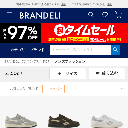
熊本地震の影響による配送遅延
｜ 7/30(木)14時〜 送料改訂
詳細
詳細
カテゴリ
ブランド
BRANDELI (ブランデリ) TOP
メンズファッション
55,506
絞り込む
サイズ
件
お気に入りブランド
クーポン