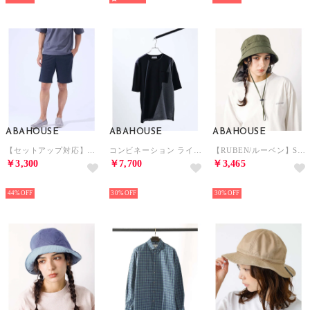
ABAHOUSE
ABAHOUSE
ABAHOUSE
【セットアップ対応】バーズアイ イージー ショーツ （ネイビー）
コンビネーション ライン ポンチ 半袖Tシャツ （ブラック）
【RUBEN/ルーベン】SHADE BUKET HAT シェードバケットハット（ （カーキ）
￥3,300
￥7,700
￥3,465
NEW
NEW
NEW
44%
30%
30%