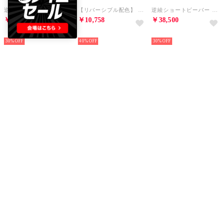
逆綾ショートビーバー スタンドカラーコート / ウールコート【予約】 （キャメル）
【リバーシブル配色】 14ゲージ コットンニット ZIPパーカー【予約】 （ライトグレー）
逆綾ショートビーバー スタンドカラーコート / ウールコート【予約】 （グレー）
￥38,500
￥10,758
￥38,500
NEW
NEW
NEW
30%
40%
30%
ABAHOUSE
5351 POUR LES HOMMES
ABAHOUSE
CAFE graphic ロゴプリント スウェット オーバーサイズ / ユニセッ （グレー）
エンブロイダリー フリンジ 半袖Tシャツ【予約】 （ホワイト）
【AH ABAHOUSE】ブラスト ワイドバギー デニムパンツ / セットアップ （ブルー）
￥9,240
￥11,550
￥5,280
NEW
NEW
NEW
30%
30%
40%