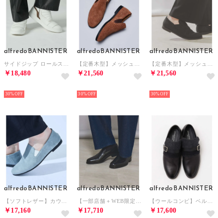
alfredoBANNISTER
alfredoBANNISTER
alfredoBANNISTER
サイドジップ ロールスニーカー （ホワイト）
【定番木型】メッシュ型押し / サイドゴア レザースリッポン （ブラウン）
【定番木型】メッシュ型押し / サイドゴア レザースリッポン （ブラック系その他1）
￥18,480
￥21,560
￥21,560
NEW
NEW
NEW
30%
30%
30%
alfredoBANNISTER
alfredoBANNISTER
alfredoBANNISTER
【ソフトレザー】カウンターレス ゴア スリッポン （ライトグレー）
【一部店舗＋WEB限定】ミニマル ベーシック バンプ ローファー （ブラック）
【ウールコンビ】ベルトレザースリッポン （その他）
￥17,160
￥17,710
￥17,600