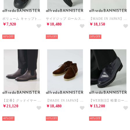
alfredoBANNISTER
alfredoBANNISTER
alfredoBANNISTER
ボリューム キャップトゥ スニーカー【予約】 （ブラック）
サイドジップ ロールスニーカー （ブラック）
【MADE IN JAPAN】ショートタン シューズ【予約】 （ベージュ）
￥7,920
￥18,480
￥18,150
NEW
NEW
NEW
60%
30%
50%
alfredoBANNISTER
alfredoBANNISTER
alfredoBANNISTER
【定番】グッドイヤー サイドゴアブーツ / チェルシーブーツ （チャコールグレー）
【MADE IN JAPAN】ワンアイレット クレープソール チャッカブーツ【予 （ブラウン）
【WEB別注】軽量ローファー ブーツ （ネイビー）
￥21,120
￥18,480
￥13,200
NEW
NEW
NEW
40%
60%
40%