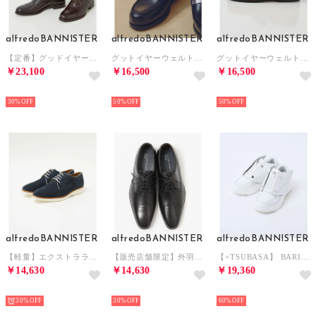
alfredoBANNISTER
alfredoBANNISTER
alfredoBANNISTER
【定番】グッドイヤーウェルト 内羽根 ストレートチップシューズ （ダークブラウン）
グットイヤーウェルト製法 クラシック コインローファー （その他）
グットイヤーウェルト製法 クラシック コインローファー （キャメル）
￥23,100
￥16,500
￥16,500
NEW
NEW
NEW
30%
50%
50%
alfredoBANNISTER
alfredoBANNISTER
alfredoBANNISTER
【軽量】エクストラライトソール プレーントゥシューズ （ネイビー）
【販売店舗限定】外羽根 ストレートチップ シューズ （BLK）
【+TSUBASA】 BARI－BARI （ホワイト）
￥14,630
￥14,630
￥19,360
NEW
NEW
NEW
30%
30%
60%