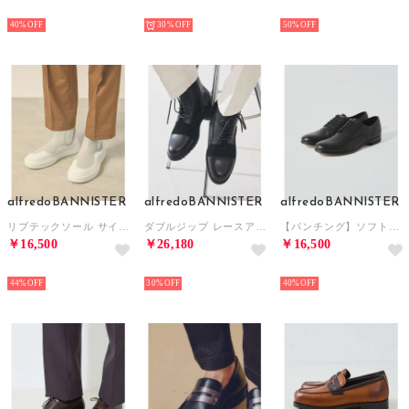
NEW
NEW
NEW
40%
30%
50%
alfredoBANNISTER
alfredoBANNISTER
alfredoBANNISTER
リブテックソール サイドゴア スニーカー （ホワイト）
ダブルジップ レースアップ レザー コンバット ブーツ （ブラック系その他1）
【パンチング】ソフトレザー プレーントゥ （ブラック系その他1）
￥16,500
￥26,180
￥16,500
NEW
NEW
NEW
44%
30%
40%