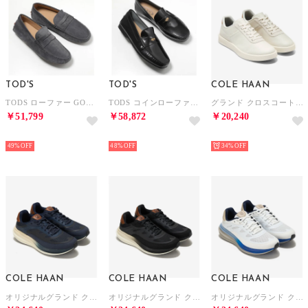
TOD'S
TOD'S
COLE HAAN
TODS ローファー GOMMINO ゴンミーノ XXM52K00640RE0 （9989/グレー）
TODS コインローファー XXM31L0IM20AKT レザー （B999/ブラック）
グランド クロスコート パッカウェイ スニーカー mens. （アイボリー/CHトゥスカンサンド/アイボリー）
￥51,799
￥58,872
￥20,240
NEW
NEW
NEW
49%
48%
34%
COLE HAAN
COLE HAAN
COLE HAAN
オリジナルグランド クアッドストレイク ランナー 2.0 mens. （ネイビーブレザー/CHブリティッシュタン/アイボリー）
オリジナルグランド クアッドストレイク ランナー 2.0 mens. （ブラック/ブリティッシュタン/アイボリー）
オリジナルグランド クアッドストレイク ランナー 2.0 mens. （ホワイト/オックスフォードタン/ダヴ）