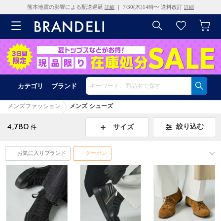
熊本地震の影響による配送遅延
｜ 7/30(木)14時〜 送料改訂
詳細
詳細
カテゴリ
ブランド
メンズファッション
メンズ シューズ
4,780
絞り込む
サイズ
件
お気に入りブランド
クーポン