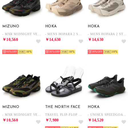
MIZUNO
HOKA
HOKA
- MXR MIDNIGHT VELOCITY PACK BLUE / BLACK / ORANGE【D1GA261502】 （BLUE / BLACK / ORANGE）
- MENS HOPARA 2 SHIFTING SAND / DUNE【1147650-SSDD】 （SHIFTING SAND / DUNE）
- MENS HOPARA 2 STUCCO / PUTTY【1147650-SCCP】 （STUCCO/PUTTY）
￥10,560
￥14,630
￥14,630
NEW
NEW
NEW
40%
10
30%
10
30%
10
MIZUNO
THE NORTH FACE
HOKA
- MXR MIDNIGHT VELOCITY PACK GREEN / BLACK / ORANGE【D1GA261501】 （GREEN / BLACK / ORANGE）
TRAVEL FLIP-FLOP トラベル フリップ フロップ サンダル 靴 （ブラック）
- UNISEX SPEEDGOAT 5 TS BLACK【1150917-CKBC】 （BLACK）
￥10,560
￥7,980
￥14,520