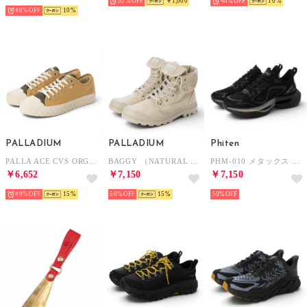
NEW
32%
￥1,000
40%
10
40%
10
PALLADIUM
PALLADIUM
Phiten
PALLA ACE CVS ORG （WOODLIN）
BAGGY （NATURAL GRAY）
PHM-010 メタックス ウォーキングシューズ （フルブラック）
￥6,652
￥7,150
￥7,150
49%
15
50%
15
50%