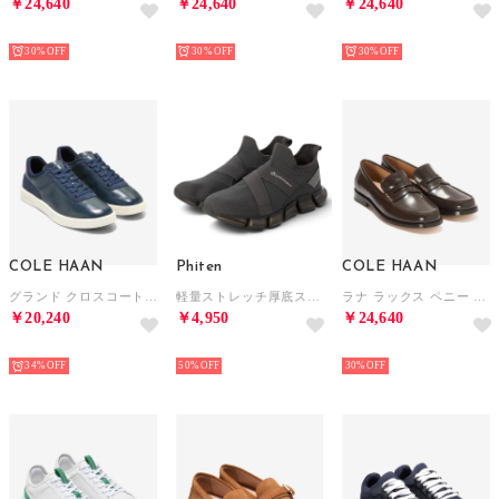
￥24,640
￥24,640
￥24,640
NEW
NEW
NEW
30%
30%
30%
COLE HAAN
Phiten
COLE HAAN
グランド クロスコート パッカウェイ スニーカー mens. （ネイビーブレザー/CHブリティッシュタン/アイボリー）
軽量ストレッチ厚底スニーカー （ダークグレー）
ラナ ラックス ペニー ローファー リマスタード womens （CH ダーク チョコレート ボックス レザー）
￥20,240
￥4,950
￥24,640
NEW
NEW
NEW
34%
50%
30%