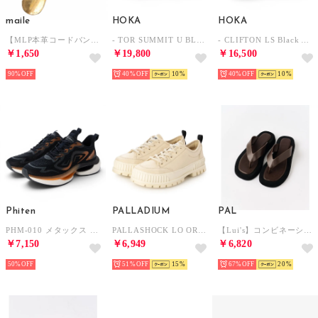
maile
HOKA
HOKA
【MLP本革コードバン】携帯用アンティーク調靴べら【返品不可商品】 （レッド）
- TOR SUMMIT U BLACK / BLACK【1147952-BBLC 】 （BLACK / BLACK）
- CLIFTON LS Black Anchor【1141550-BKNC】 （Black Anchor）
￥1,650
￥19,800
￥16,500
90%
40%
10
40%
10
Phiten
PALLADIUM
PAL
PHM-010 メタックス ウォーキングシューズ （ダークブルー）
PALLASHOCK LO ORG 2 （SAHARA）
【Lui's】コンビネーショントングサンダル （brown）
￥7,150
￥6,949
￥6,820
50%
51%
15
67%
20