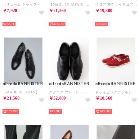
ボリューム キャップトゥ スニーカー【予約】 （アイボリー）
【MADE IN JAPAN】外羽根 プレーントゥ ドレス シューズ （ブラウン）
ベロア切替 サイドゴアブーツ （グレー）
￥7,920
￥21,560
￥19,800
NEW
NEW
NEW
60%
30%
50%
alfredoBANNISTER
alfredoBANNISTER
alfredoBANNISTER
【MADE IN JAPAN】外羽根 プレーントゥ ドレス シューズ （ブラック）
スクエア プレーントゥ(リザード柄) （ブラック系その他1）
ドライビングデッキシューズ （レッド）
￥21,560
￥52,800
￥10,560
NEW
NEW
NEW
30%
40%
40%