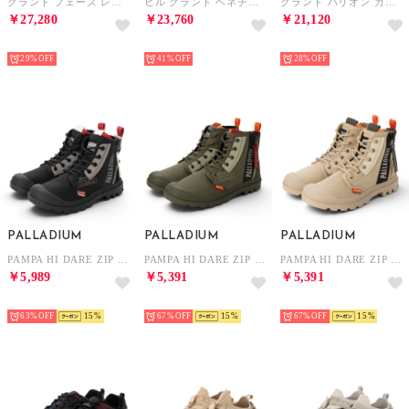
グランド フェーズ レーザー クイックオン オックスフォード mens. （パミスストーン ヌバック/CHトリュフ/パミスストーン）
ヒル グランド ベネチアン ドライビング ローファー mens. （ネイビーブレザー スエード/パミスストーン/ニコチン タン）
グランド ハリオン カップLTT mens. （アイボリー/ネイビーブレザー/アイボリー）
￥27,280
￥23,760
￥21,120
NEW
NEW
NEW
29%
41%
28%
PALLADIUM
PALLADIUM
PALLADIUM
PAMPA HI DARE ZIP （BLACK/BLACK）
PAMPA HI DARE ZIP （OLIVE NIGHT）
PAMPA HI DARE ZIP （SAFARI）
￥5,989
￥5,391
￥5,391
NEW
NEW
NEW
63%
15
67%
15
67%
15