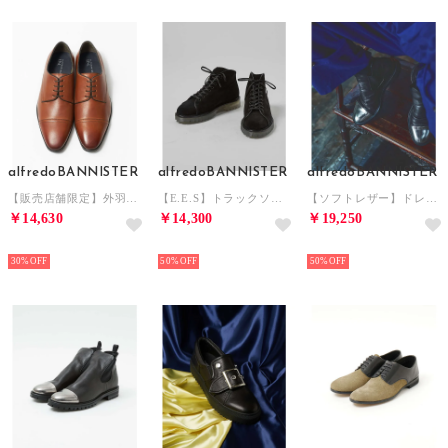
alfredoBANNISTER
alfredoBANNISTER
alfredoBANNISTER
【販売店舗限定】外羽根 ストレートチップ シューズ （CAM）
【E.E.S】トラックソール モンキーブーツ （ブラック系その他1）
【ソフトレザー】ドレープ ミラートゥ サイドゴア ブーツ （その他）
￥14,630
￥14,300
￥19,250
NEW
NEW
NEW
30%
50%
50%