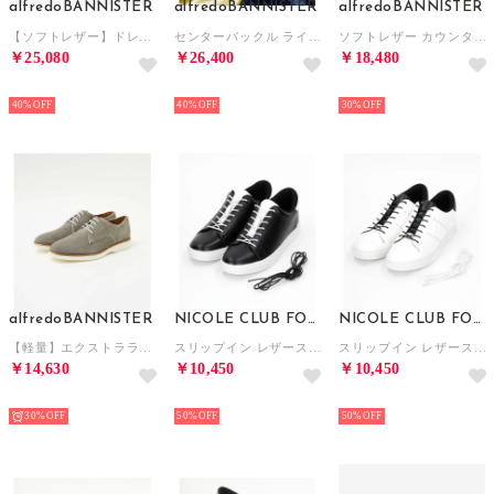
alfredoBANNISTER
alfredoBANNISTER
alfredoBANNISTER
【ソフトレザー】ドレープ ミラートゥ サイドゴア タンクソール ブーツ 札幌店+ （その他）
センターバックル ライダース レザー スリッポン/スニーカー （ブラック）
ソフトレザー カウンターレス プレーントゥシューズ （ベージュ）
￥25,080
￥26,400
￥18,480
NEW
NEW
NEW
40%
40%
30%
alfredoBANNISTER
NICOLE CLUB FOR MEN
NICOLE CLUB FOR MEN
【軽量】エクストラライトソール プレーントゥシューズ （ライトグレー）
スリップイン レザースニーカー （49ブラック）
スリップイン レザースニーカー （09ホワイト）
￥14,630
￥10,450
￥10,450
NEW
NEW
NEW
30%
50%
50%