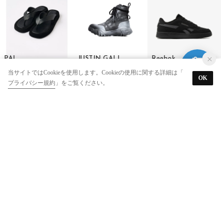
PAL
JUSTIN GALL
Reebok
【Lui's】コンビネーショントングサンダル （black）
CANVAS SPRAY MONGREL BOOTS （BLACK/WHITE）
コート アドバンス / COURT ADVANCE SA （ブラック）
当サイトではCookieを使用します。Cookieの使用に関する詳細は「
OK
￥6,820
￥62,370
￥5,990
プライバシー規約
」をご覧ください。
67%
20
30%
31%
10
PALLADIUM
PALLADIUM
PALLADIUM
PALLA ACE CVS ORG （BLACK/WHTCAPGRAY）
PAMPA LITE+ WP+ LTH ZIP （FEATHER GRAY）
PAMPA HI DARE II （WARM SAND）
￥5,280
￥7,276
￥5,529