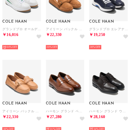
COLE HAAN
COLE HAAN
COLE HAAN
グランドプロ オールデイ コート スニーカー レザー womens （ホワイト タンブル レザー / アマゾン / ホワイト ガム）
アイリーン バックル ドライバー womens （CH タバコ スエード）
グランドプロ エレアナ ニット ランナー womens （ミッドナイト ムーン ニット / ホワイトディープ ウォーター）
￥16,016
￥22,330
￥19,250
NEW
NEW
NEW
44%
30%
30%
COLE HAAN
COLE HAAN
COLE HAAN
アイリーン バックル ドライバー womens （ビスケット ベビー レザー）
ハーモン グランド ペニー ローファー mens. （CHブリティッシュタン/ダークブラン ウォーターレジスタント）
ハーモン グランド ウィングチップ オックスフォード mens. （CHダークチョコレート/ブラック ウォーターレジスタント）
￥22,330
￥27,280
￥28,160
NEW
NEW
NEW
30%
31%
34%