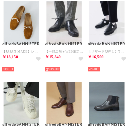
alfredoBANNISTER
alfredoBANNISTER
alfredoBANNISTER
【JAPAN MADE】レースアップ モカ スリッポン【予約】 （ベージュ）
【一部店舗＋WEB限定】Uチップ 3ホール チャッカブーツ （ブラック）
【リザード型押し】Tストラップ バックル シューズ （ブラック系その他1）
￥18,150
￥15,840
￥16,500
NEW
NEW
NEW
50%
40%
50%
alfredoBANNISTER
alfredoBANNISTER
alfredoBANNISTER