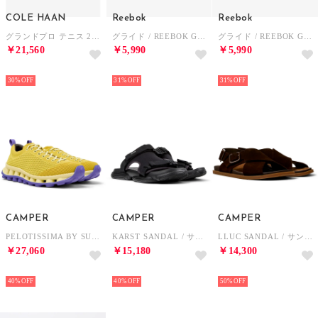
COLE HAAN
Reebok
Reebok
グランドプロ テニス 2.0 womens （ホワイト レザー / サルサ クロコ プリント レザー）
グライド / REEBOK GLIDE SA （グレー）
グライド / REEBOK GLIDE SA （グリーン）
￥21,560
￥5,990
￥5,990
NEW
NEW
NEW
30%
31%
31%
CAMPER
CAMPER
CAMPER
PELOTISSIMA BY SUNNEI / スニーカー （シトラスイエロー）
KARST SANDAL / サンダル （ブラック）
LLUC SANDAL / サンダル （コーヒーブラウン）
￥27,060
￥15,180
￥14,300
NEW
NEW
NEW
40%
40%
50%