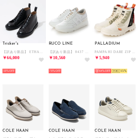
Tricker's
RUCO LINE
PALLADIUM
【訳あり新品】 ETHAN 6077 （BLACK）
【訳あり新品】 8437 SOFT BIANCO-TORTORA （BIANCO-TORTORA）
PAMPA HI DARE ZIP （CREAM WHITE）
￥66,000
￥10,560
￥5,940
NEW
NEW
NEW
50%
70%
64%
15
COLE HAAN
COLE HAAN
COLE HAAN