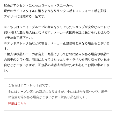
配色がアクセントになったローカットスニーカー。
現代のライフスタイルに沿うようなリラックス感やコンフォート感を実現。
デイリーに活躍する一足です。
※こちらはジェイドグループの審査をクリアしたショップが安全なルートで
買い付けた並行輸入品となります。メーカーの国内保証は受けられませんの
で予め御了承下さい。
※デッドストック品などの場合、メーカー正規価格と異なる場合もございま
す。
※輸入や検品ルートの都合上、商品によっては箱に痛みがある場合や検品中
の若干のシワや傷、商品によってはセキュリティラベルを切り取っている場
合などがございますが、正規品の確認済商品のため安心してお買い求め下さ
い。
こちらはアウトレット品です。
主にはシーズン落ちの新品になりますが、中には細かな傷やシワ、若干
の色落ち等がある場合がございます（訳あり品を除く）。
詳細はこちら