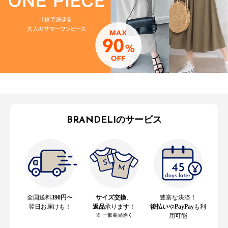
BRANDELIのサービス
全国送料
390円
〜
サイズ交換
、
豊富な決済！
翌日お届けも！
返品
承ります！
後払い
や
PayPay
も利
※ 一部商品除く
用可能