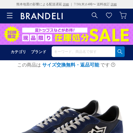
熊本地震の影響による配送遅延
｜ 7/30(木)14時〜 送料改訂
詳細
詳細
カテゴリ
ブランド
この商品は
サイズ交換無料・返品可能
です