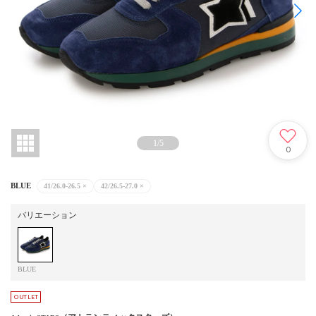
1
/
5
0
BLUE
41/26.0-26.5
×
42/26.5-27.0
×
バリエーション
BLUE