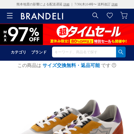
熊本地震の影響による配送遅延
｜ 7/30(木)14時〜 送料改訂
詳細
詳細
カテゴリ
ブランド
この商品は
サイズ交換無料・返品可能
です