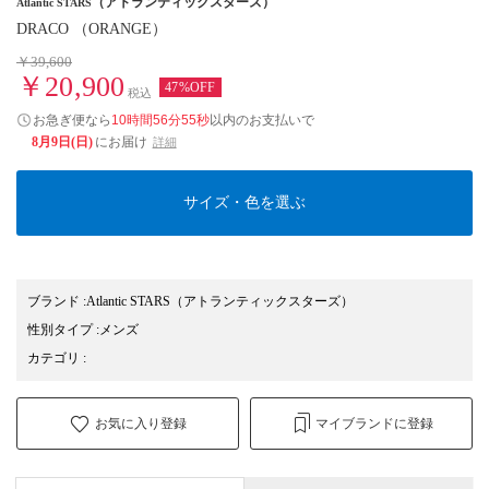
（アトランティックスターズ）
Atlantic STARS
DRACO （ORANGE）
￥39,600
￥20,900
47%OFF
税込
お急ぎ便なら
10時間56分54秒
以内
のお支払いで
8月9日(日)
にお届け
詳細
サイズ・色を選ぶ
ブランド
:
Atlantic STARS
（アトランティックスターズ）
性別タイプ
:
メンズ
カテゴリ
:
お気に入り登録
マイブランドに登録