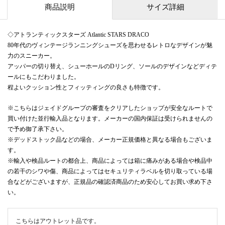
商品説明
サイズ詳細
◇アトランティックスターズ Atlantic STARS DRACO
80年代のヴィンテージランニングシューズを思わせるレトロなデザインが魅
力のスニーカー。
アッパーの切り替え、シューホールのDリング、ソールのデザインなどディテ
ールにもこだわりました。
程よいクッション性とフィッティングの良さも特徴です。
※こちらはジェイドグループの審査をクリアしたショップが安全なルートで
買い付けた並行輸入品となります。メーカーの国内保証は受けられませんの
で予め御了承下さい。
※デッドストック品などの場合、メーカー正規価格と異なる場合もございま
す。
※輸入や検品ルートの都合上、商品によっては箱に痛みがある場合や検品中
の若干のシワや傷、商品によってはセキュリティラベルを切り取っている場
合などがございますが、正規品の確認済商品のため安心してお買い求め下さ
い。
こちらはアウトレット品です。