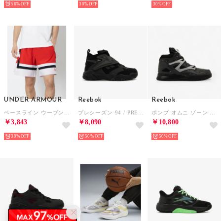
56%
30%
30%
UNDER ARMOUR
Reebok
Reebok
ベースライン ウーブンショーツII ハーフパンツ （レッド×ホワイト）
プレシーズン 94 / PRESEASON 94 （ブラック）
ポンプ オムニ ゾーン Ⅱ / PUMP OMNI ZONE II （ブラック/グレー）
￥3,843
￥8,090
￥10,800
30%
50%
50%