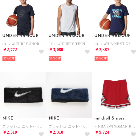
UNDER ARMOUR
UNDER ARMOUR
UNDER ARMOUR
/キッズ/CURRY SHORT SLEEVE T-SHIRT （Black / /）
/メンズ/CURRY TECH SLEEVELESS TANK （White / / Black）
/キッズ/UA NEXT GEN GRAPHIC SHORT SLEEVE T-SHIRT （Midnight Navy / /）
￥2,772
￥3,080
￥2,387
30%
30%
30%
NIKE
NIKE
mitchell & ness
プラッシュ ニットヘッドバンド ヘッドバンド （ブラック×ホワイト）
プラッシュ ニットヘッドバンド ヘッドバンド （Mネイビー×ホワイト）
7 NBA SWINGMAN ROAD SHORTS ショートパンツ （シカゴ・ブルズ）
￥2,310
￥2,310
￥9,724