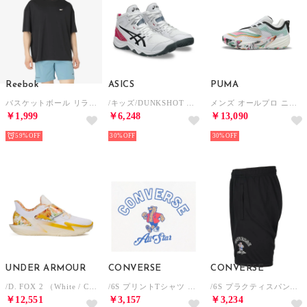
Reebok
ASICS
PUMA
バスケットボール リラックス Tシャツ / ID BASKETBALL RELAXED T-SHIRT （ブラック）
/キッズ/DUNKSHOT MB 10 （WHITE/BLACK）
メンズ オールプロ ニトロ 2 バスケットボールシューズ All-Pro NITRO? 2 （White-Vibrant Green）
￥1,999
￥6,248
￥13,090
59%
30%
30%
UNDER ARMOUR
CONVERSE
CONVERSE
/D. FOX 2 （White / Campus Gold / White）
/6S プリントTシャツ （ホワイト）
/6S プラクティスパンツ(ポケットツキ) （ブラック/ホワイト）
￥12,551
￥3,157
￥3,234