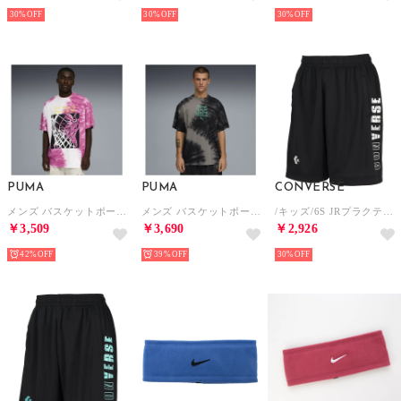
30%
30%
30%
PUMA
PUMA
CONVERSE
メンズ バスケットボール ワット ザ ファン 半袖 Tシャツ II What The Fun Tee II （Mauve Pop）
メンズ バスケットボール ワット ザ ファン 半袖 Tシャツ IIII What The Fun Tee IIII （Black）
/キッズ/6S JRプラクティスパンツ(ポケット) （ブラック/ホワイト）
￥3,509
￥3,690
￥2,926
42%
39%
30%