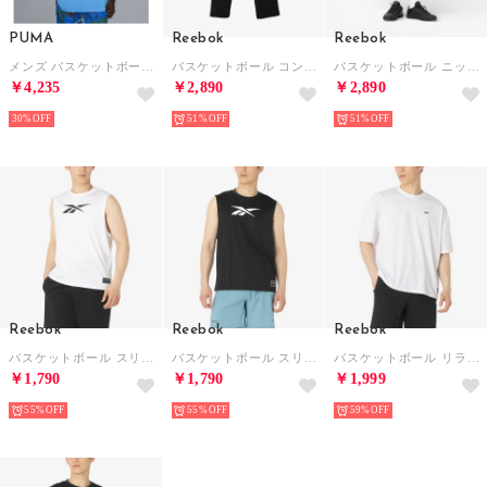
PUMA
Reebok
Reebok
メンズ バスケットボール ザ ATW ディラン 半袖 Tシャツ III The ATW Dylan Tee III （White）
バスケットボール コンプレッションタイツ / ID BASKETBALL 3/4 COMPRESSION TIGHTS【返品不可商品】 （ブラック）
バスケットボール ニット ショーツ / ID BASKETBALL KNIT SHORTS （ブラック）
￥4,235
￥2,890
￥2,890
30%
51%
51%
Reebok
Reebok
Reebok
バスケットボール スリーブレス Tシャツ / ID BASKETBALL SLEEVELESS T-SHIRT （ホワイト）
バスケットボール スリーブレス Tシャツ / ID BASKETBALL SLEEVELESS T-SHIRT （ブラック）
バスケットボール リラックス Tシャツ / ID BASKETBALL RELAXED T-SHIRT （ホワイト）
￥1,790
￥1,790
￥1,999
55%
55%
59%