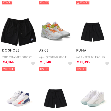
30%
30%
32%
DC SHOES
ASICS
PUMA
THE CHAMPS SHORT ショートパンツ （ブラック）
/キッズ/DUNKSHOT MB 10 （WHITE/SUN PEACH）
/ALL-PRO NITRO SKYBREAK （White-Pure Pink-Electric Orchid）
￥4,066
￥6,248
￥10,395
36%
30%
30%