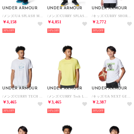
UNDER ARMOUR
UNDER ARMOUR
UNDER ARMOUR
/メンズ/UA SPLASH MESH SHORTS （Black / White / White）
/メンズ/CURRY SPLASH SHORTS （Anthracite / Black / Lumin Yellow）
/キッズ/CURRY SHORT SLEEVE T-SHIRT （White / /）
￥4,158
￥4,851
￥2,772
30%
30%
30%
UNDER ARMOUR
UNDER ARMOUR
UNDER ARMOUR
/メンズ/CURRY TECH GRAPHIC SHORT SLEEVE T-SHIRT （White / /）
/メンズ/CURRY Tech Logo Short Sleeve T-Shirt （Lumin Yellow / /）
/キッズ/UA NEXT GEN GRAPHIC SHORT SLEEVE T-SHIRT （White / /）
￥3,465
￥3,465
￥2,387
30%
30%
30%