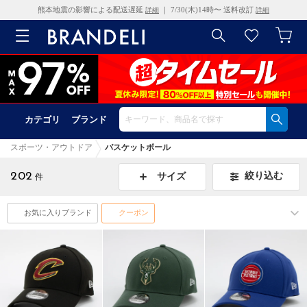
熊本地震の影響による配送遅延
｜ 7/30(木)14時〜 送料改訂
詳細
詳細
カテゴリ
ブランド
スポーツ・アウトドア
バスケットボール
202
絞り込む
サイズ
件
お気に入りブランド
クーポン