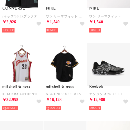
CONVERSE
NIKE
NIKE
/キッズ/6S JRプラクティスパンツ(ポケット) （ブラック/パステルグリーン）
ワン サーマフィット フリースヘッドバンド ヘッドバンド （コメットブルー×ブラック）
ワン サーマフィット フリースヘッドバンド ヘッドバンド （スウィートビート×ホワイト）
￥2,926
￥1,540
￥1,540
30%
30%
30%
mitchell & ness
mitchell & ness
Reebok
3LJA NBA AUTHENTIC JERSEY CAVALIERS 2003 LEBRON JAMES ユニフォーム （C・キャバリアーズ）
NBA UNISEX SS MESH BUTTON UP ユニフォーム （ロサンゼルス・レイカーズ）
エンジン A 26 + SE / ENGINE A 26 + SE （ブラック）
￥32,958
￥16,128
￥12,980
36%
36%
30%