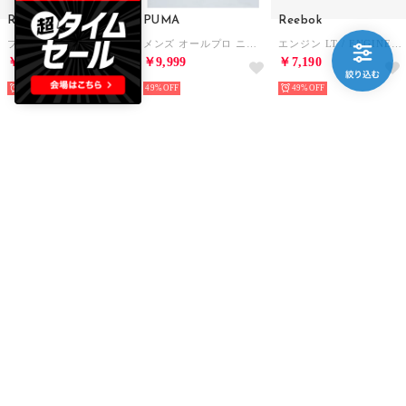
Reebok
PUMA
Reebok
プレシーズン 94 ロー / PRESEASON 94 LOW （グレー）
メンズ オールプロ ニトロ 2 バスケットボールシューズ LA （White-Pel?? Yellow）
エンジン LT / ENGINE LT （ブラック/グリーングロウ）
￥9,290
￥9,999
￥7,190
35%
49%
49%
Reebok
Reebok
Reebok
エンジン A / ENGINE A （ブラックチェリー）
エンジン LT / ENGINE LT （エナジーレッド）
エンジン LT / ENGINE LT （リュクスグレー）
￥11,990
￥7,190
￥7,190
39%
49%
49%