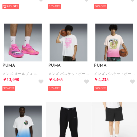
40%
30%
30%
PUMA
PUMA
PUMA
メンズ オールプロ ニトロ 2 SHOWTIME PACK バスケットボールシューズ All-Pro NITRO? 2 Showtime （Poison Pink-Bright Aqua-Lime Squeeze）
メンズ バスケットボール SHOWTIME PACK フレイグラント ファウル 半袖 Tシャツ 5 Flagrant Foul SS Tee 5 （White）
メンズ バスケットボール ザ ATW ディラン 半袖 Tシャツ II The ATW Dylan Tee II （Jasmine Flower-Posie Pink）
￥13,090
￥3,465
￥4,235
30%
30%
30%