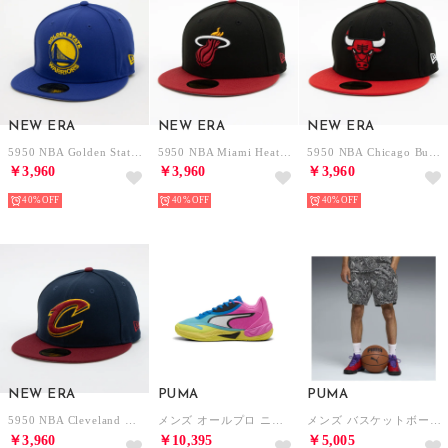
NEW ERA
NEW ERA
NEW ERA
5950 NBA Golden State Warriors （BLUE）
5950 NBA Miami Heat （BLK/RED）
5950 NBA Chicago Bulls （BLK/RED）
￥3,960
￥3,960
￥3,960
40%
40%
40%
NEW ERA
PUMA
PUMA
5950 NBA Cleveland Cavaliers （NVY/RED）
メンズ オールプロ ニトロ 2 スカイブレーク バスケットボールシューズ All-Pro Nitro? SkyBreak （Poison Pink-Bright Aqua-Lime Squeeze）
メンズ バスケットボール フレイグラント ファウル AOP 6インチ ショーツ 2 Flag Foul AOP 6 Shorts 2 （Black-AOP）
￥3,960
￥10,395
￥5,005