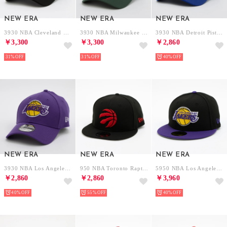
NEW ERA
NEW ERA
NEW ERA
3930 NBA Cleveland Cavaliers （BLACK）
3930 NBA Milwaukee Bucks （GREEN）
3930 NBA Detroit Pistons （BLUE）
￥3,300
￥3,300
￥2,860
31%
31%
40%
NEW ERA
NEW ERA
NEW ERA
3930 NBA Los Angeles Lakers （PURPLE）
950 NBA Toronto Raptors （BLACK）
5950 NBA Los Angeles Lakers （BLK/PURPLE）
￥2,860
￥2,860
￥3,960
40%
55%
40%