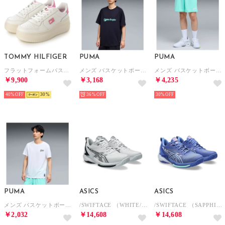
TOMMY HILFIGER
PUMA
PUMA
フラットフォームバスケットシューズ （ホワイト）
メンズ バスケットボール シンプル ビッグロゴ 半袖 Tシャツ Simple Big Logo TEE （Black-Mint Jelly）
メンズ バスケットボール シンプル スモール ロゴ ショーツ Simple Small Logo SHORTS （Mint Jelly-White）
￥9,900
￥3,168
￥4,235
40%
30
36%
30%
PUMA
ASICS
ASICS
メンズ バスケットボール HOOPS グラフィック 半袖 Tシャツ HOOPS GRAPHIC Tee shirt （White）
/SWIFTACE （WHITE/BLACK）
/SWIFTACE （SAPPHIRE/WHITE）
￥2,032
￥14,608
￥14,608