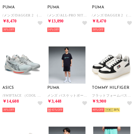
PUMA
PUMA
PUMA
/メンズ/DAGGER 2 （White-Pink Alert-Elektro Blue）
/メンズ/ALL-PRO NITRO 2 （White-Black-Pure Pink）
/メンズ/DAGGER 2 （White-Silver-Feather Gray）
￥8,470
￥13,090
￥8,470
30%
30%
30%
ASICS
PUMA
TOMMY HILFIGER
/SWIFTACE （COOL MIST/WHITE）
メンズ バスケットボール シンプル スモール ロゴ ショーツ Simple Small Logo SHORTS （Black-Mint Jelly）
フラットフォームバスケットシューズ （ホワイト）
￥14,608
￥3,448
￥9,900
30%
43%
40%
30