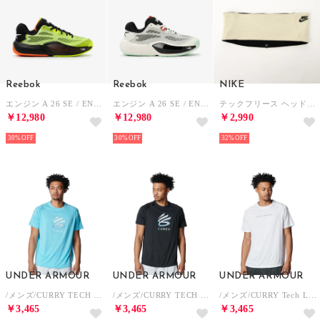
Reebok
Reebok
NIKE
エンジン A 26 SE / ENGINE A 26 SE （オレンジ/ライム）
エンジン A 26 SE / ENGINE A 26 SE （チョーク）
テックフリース ヘッドバンド ヘッドバンド （ライトカーキ×ブラック）
￥12,980
￥12,980
￥2,990
30%
30%
32%
UNDER ARMOUR
UNDER ARMOUR
UNDER ARMOUR
/メンズ/CURRY TECH GRAPHIC SHORT SLEEVE T-SHIRT （Fresco Blue / /）
/メンズ/CURRY TECH GRAPHIC SHORT SLEEVE T-SHIRT （Black / /）
/メンズ/CURRY Tech Logo Short Sleeve T-Shirt （White / /）
￥3,465
￥3,465
￥3,465