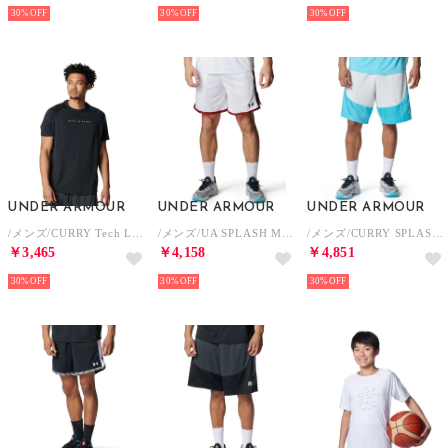
30%
30%
30%
UNDER ARMOUR
UNDER ARMOUR
UNDER ARMOUR
/メンズ/CURRY Tech Logo Short Sleeve T-Shirt （Black / /）
/メンズ/UA SPLASH MESH SHORTS （White / Red / Black）
/メンズ/CURRY SPLASH SHORTS （Distant Gray / Fresco Blue / White）
￥3,465
￥4,158
￥4,851
30%
30%
30%