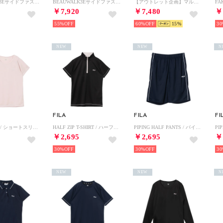
BEAUWALK3Eサイドファスナーレースアップ軽量スニーカー （オークコンビ）
BEAUWALK3Eサイドファスナーレースアップ軽量スニーカー （メタリックネイビーコンビ）
【アウトレット企画】マルチロゴプリント半袖シャツ
￥7,920
￥7,480
￥
55%
60%
15
30
NEW
NEW
N
FILA
FILA
FI
S/S T-SHIRT / ショートスリーブティーシャツ / 吸水速乾・UV・通気 / レディース （PINK）
HALF ZIP T-SHIRT / ハーフジップティーシャツ / 吸水速乾・UV・通気 / レディース （BLACK）
PIPING HALF PANTS / パイピングハーフパンツ / 吸水速乾・UV・通気 / メンズ （NAVY）
￥2,695
￥2,695
￥
30%
30%
30
NEW
NEW
N