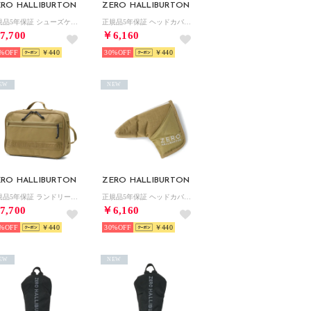
ERO HALLIBURTON
ZERO HALLIBURTON
正規品5年保証 シューズケース ゴルフ スポーツ ブランド 大人 手持ち ハンドル メンズ レディース おしゃれ RGF Series Shoes Case ZHG-B26 85285 （ベージュ）
正規品5年保証 ヘッドカバー ユーティリティカバー ゴルフ おしゃれ ユーティリティ用 ラウンド用品 リップストップ RGF Series UT Cover ZHG-HC26 85273 （ベージュ）
7,700
￥6,160
%
￥440
30%
￥440
EW
NEW
ERO HALLIBURTON
ZERO HALLIBURTON
正規品5年保証 ランドリーバッグ ゴルフ スポーツ ブランド 大人 ポーチ ハンドル メンズ レディース おしゃれ RGF Series Laundry Bag ZHG-B26 85287 （ベージュ）
正規品5年保証 ヘッドカバー パターカバー ゴルフ おしゃれ ピンタイプ ピン型 ラウンド用品 リップストップ RGF Series Putter Cover ZHG-HC26 85275 （ベージュ）
7,700
￥6,160
%
￥440
30%
￥440
EW
NEW