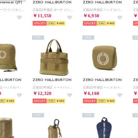
wimwear (JP)
ZERO HALLIBURTON
ZERO HALLIBURTON
Z
レギンス×ハーフパンツセット （ブラック）
正規品5年保証 ポーチ メンズ レディース ゴルフ 小物入れ おしゃれ ブランド 大人 カート カートポーチ 2層 RGF Series Cart Pouch ZHG-B26 85284 （ベージュ）
正規品5年保証 ヘッドカバー フェアウェイウッドカバー ゴルフ おしゃれ フェアウェイ ラウンド用品 リップストップ RGF Series FW Cover ZHG-HC26 85272 （ベージュ）
￥11,550
￥6,930
￥
30%
￥440
30%
￥440
30
NEW
NEW
N
LLIBURTON
ZERO HALLIBURTON
ZERO HALLIBURTON
Z
正規品5年保証 ヘッドカバー アイアンカバー ゴルフ おしゃれ アイアン アイアン用 ラウンド用品 リップストップ RGF Series Iron Cover ZHG-HC26 85276 （ベージュ）
正規品5年保証 トートバッグ メンズ レディース ゴルフ ミニ ナイロン ブランド 横 おしゃれ 小さめ カートトート B5 RGF Series Cart Tote ZHG-B26 85283 （ベージュ）
正規品5年保証 ヘッドカバー パターカバー ゴルフ おしゃれ マレットタイプ ラウンド用品 リップストップ RGF Series Mallet Putter Cover ZHG-HC26 85274 （ベージュ）
0
￥12,320
￥6,160
￥
￥440
30%
￥440
30%
￥440
30
NEW
NEW
N