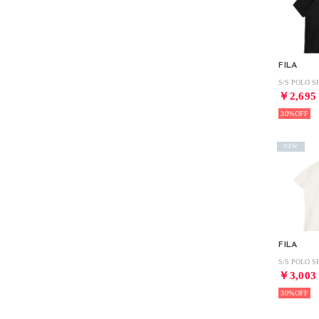
FILA
￥2,695
30%
NEW
FILA
￥3,003
30%