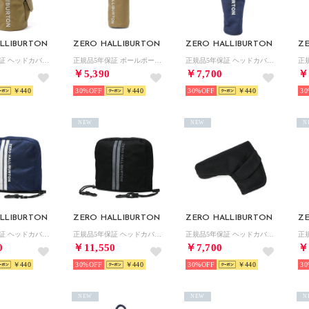
LLIBURTON
ZERO HALLIBURTON
ZERO HALLIBURTON
Z
正規品5年保証 ヘッドカバー ドライバーカバー ゴルフ おしゃれ ドライバー用 ドライバー ラウンド用品 リップストップ RGF Series DR Cover ZHG-HC26 85271 （ベージュ）
正規品5年保証 ボールポーチ ゴルフ スポーツ ブランド 大人 メンズ レディース おしゃれ ボール入れ ボールケース RGF Series Ball Case ZHG-B26 85288 （ベージュ）
正規品5年保証 ヘッドカバー ユーティリティ ゴルフ おしゃれ ユーティリティー用 かぶせ カモフラ JC Series UT Cover ZHG-HC26 Jacquard Camo 85243 （ネイビーカモ）
￥5,390
￥7,700
￥
￥440
30%
￥440
30%
￥440
30
NEW
NEW
N
LLIBURTON
ZERO HALLIBURTON
ZERO HALLIBURTON
Z
正規品5年保証 ヘッドカバー アイアンカバー ゴルフ おしゃれ アイアン用 カモフラ ラウンド用品 JC Series Iron Cover ZHG-HC26 Jacquard Camo 85246 （ネイビーカモ）
正規品5年保証 ヘッドカバー アイアンカバー ゴルフ おしゃれ アイアン用 カモフラ ラウンド用品 JC Series Iron Cover ZHG-HC26 Jacquard Camo 85246 （ブラックカモ）
正規品5年保証 ヘッドカバー パターカバー ゴルフ おしゃれ ピンタイプ パター用 カモフラ JC Series Putter Cover ZHG-HC26 Jacquard Camo 85245 （ブラックカモ）
0
￥11,550
￥7,700
￥
￥440
30%
￥440
30%
￥440
30
NEW
NEW
N