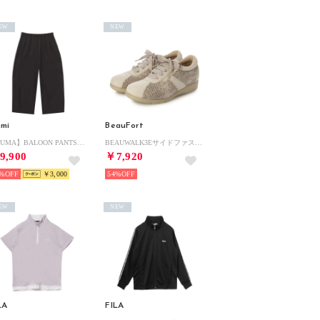
EW
NEW
mi
BeauFort
【PUMA】BALOON PANTS （BLK）
BEAUWALK3Eサイドファスナーレースアップ軽量スニーカー （ベージュコンビヌバック）
9,900
￥7,920
%
￥3,000
54%
EW
NEW
LA
FILA