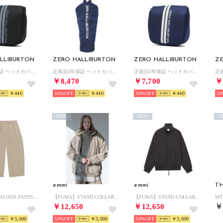
LLIBURTON
ZERO HALLIBURTON
ZERO HALLIBURTON
Z
正規品5年保証 ヘッドカバー パターカバー ゴルフ おしゃれ マレットタイプ パター用 カモフラ JC Series Mallet Cover ZHG-HC26 Jacquard Camo 85244 （ブラックカモ）
正規品5年保証 ヘッドカバー フェアウェイウッドカバー ゴルフ おしゃれ フェアウェイ かぶせ カモフラ JC Series FW Cover ZHG-HC26 Jacquard Camo 85242 （ネイビーカモ）
正規品5年保証 ヘッドカバー パターカバー ゴルフ おしゃれ マレットタイプ パター用 カモフラ JC Series Mallet Cover ZHG-HC26 Jacquard Camo 85244 （ネイビーカモ）
￥8,470
￥7,700
￥
￥440
30%
￥440
30%
￥440
30
NEW
NEW
N
emmi
emmi
TH
【PUMA】BALOON PANTS （LGRY）
【PUMA】STAND COLLAR JACKET （LGRY）
【PUMA】STAND COLLAR JACKET （BLK）
￥12,650
￥12,650
￥
￥3,000
50%
￥3,000
50%
￥3,000