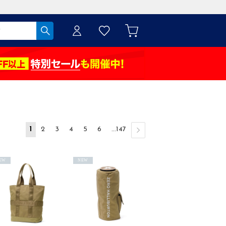
1
2
3
4
5
6
...147
EW
NEW