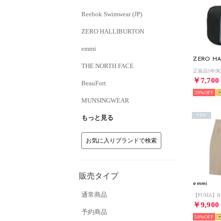
Reebok Swimwear (JP)
ZERO HALLIBURTON
emmi
ZERO HA
THE NORTH FACE
￥7,700
BeauFort
30%
MUNSINGWEAR
NEW
もっと見る
お気に入りブランドで検索
販売タイプ
emmi
通常商品
￥9,900
予約商品
50%