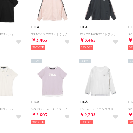
FILA
FILA
FI
S/S POLO SHIRT / ショートスリーブポロシャツ / 接触冷感、吸水速乾・UV / メンズ （BLACK）
TRACK JACKET / トラックジャケット / 吸水速乾・UV / レディース （PINK）
TRACK JACKET / トラックジャケット / 吸水速乾・UV / レディース （C.GREY）
￥3,465
￥3,465
￥
30%
30%
30
NEW
NEW
N
FILA
FILA
FI
S/S POLO SHIRT / ショートスリーブポロシャツ / 吸水速乾・UV / レディース （WHITE）
S/S FAKE T-SHIRT / フェイクショートスリーブティーシャツ / 接触冷感、吸水速乾・UV / レディース （LAVENDER）
L/S T-SHIRT / ロングスリーブティーシャツ / 吸水速乾・UV・通気 / レディース （WHITE）
￥2,695
￥2,233
￥
30%
30%
30