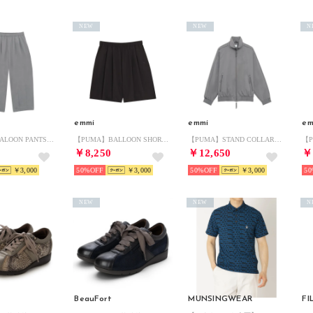
NEW
NEW
N
emmi
emmi
em
【PUMA】BALOON PANTS （GRY）
【PUMA】BALLOON SHORTS （BLK）
【PUMA】STAND COLLAR JACKET （GRY）
￥8,250
￥12,650
￥
￥3,000
50%
￥3,000
50%
￥3,000
50
NEW
NEW
N
BeauFort
MUNSINGWEAR
FI