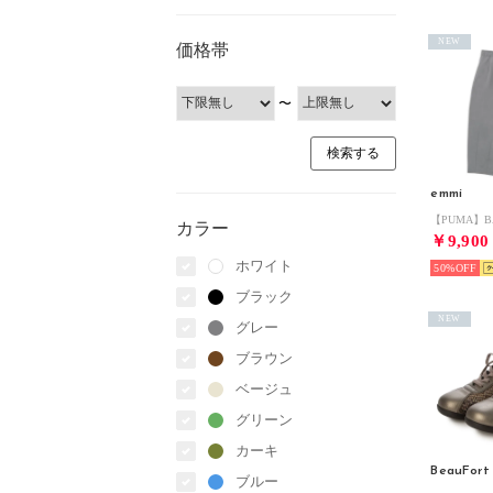
NEW
価格帯
〜
emmi
カラー
￥9,900
ホワイト
50%
ブラック
NEW
グレー
ブラウン
ベージュ
グリーン
カーキ
BeauFort
ブルー