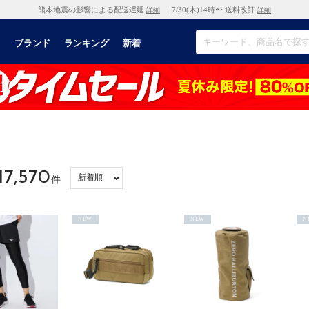
熊本地震の影響による配送遅延
｜ 7/30(木)14時〜 送料改訂
詳細
詳細
リ
ブランド
ランキング
新着
17,570
件
NEW
NEW
N