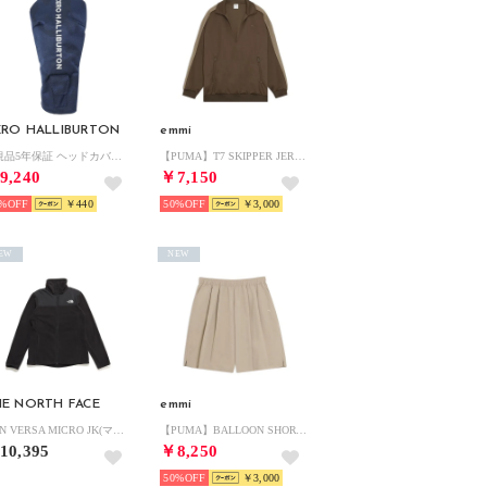
ERO HALLIBURTON
emmi
正規品5年保証 ヘッドカバー ドライバーカバー ゴルフ ドライバー ドライバー用 かぶせ カモフラ JC Series DR Cover ZHG-HC26 Jacquard Camo 85241 （ネイビーカモ）
【PUMA】T7 SKIPPER JERSEY （BRW）
9,240
￥7,150
%
￥440
50%
￥3,000
EW
NEW
E NORTH FACE
emmi
MTN VERSA MICRO JK(マウンテンバーサマイクロジャケット) （K）
【PUMA】BALLOON SHORTS （LGRY）
10,395
￥8,250
50%
￥3,000