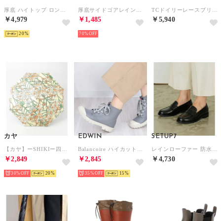
厚底 ハイトップ ロング レイン ブーツ （ブラック）
厚底サイドゴアレインブーツ （IVORY）
TCドイリーレースプリントショート 晴雨兼用 日傘 21417 （ブラック）
￥4,979
￥1,485
￥5,940
20
70%
予約
カヤ
EDWIN
SETUP7
【カヤ】ーSHIKIー四季 春風日傘 晴雨兼用 イエロー系その他
Balancoire ハイカットレインスニーカー （グレージュ）
レインローファー 防水/梅雨/シンプル/ベーシック/レインシューズ SPD （ブラック）
￥2,849
￥2,845
￥4,730
30%
20
35%
15