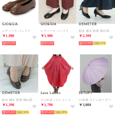
GIO&GIA
GIO&GIA
DEMETER
レディース パンプス オフィスシューズ 歩きやすい 柔らかい 靴 3D 中敷き 衝撃吸収 （ブラウン）
レディース パンプス オフィスシューズ 歩きやすい 柔らかい 靴 3D 中敷き 衝撃吸収 （ブラック）
防水 撥水 防滑 晴れ雨兼用 ポインテッドトゥ プレーン レインパンプス レインシューズ （ブラックエナメル）
￥1,980
￥1,980
￥2,390
60%
60%
42%
15
DEMETER
Lace Ladies
SETUP7
防水 撥水 防滑 晴れ雨兼用 幅広3E バックル レインパンプス レインシューズ （オークエナメル）
カゴすぽっりレインコート ポンチョ （レッド）
16本骨 ラインボーダー雨傘 55cm NT （パープル）
￥2,390
￥1,790
￥3,080
42%
15
39%
20