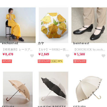
enchanted
カヤ
beinterest
【晴雨兼用】レースアップエアライクソールスニーカー （ブラック）
【カヤ】ーSHIKIー四季 春風日傘 晴雨兼用 イエロー
【CHICSLICK by.enchanted シックスリックバイエンチャンテッド】3E【晴雨兼用】ブラックパンプス ALL WEATHER対応 （ブラック）
￥8,470
￥2,849
￥5,500
46%
30%
20
65%