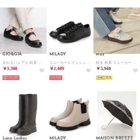
GIO&GIA
MILADY
moz
走れるパンプス 軽量 快適 オフィスシューズ 歩きやすい 疲れにくい 靴 クッション性 3D 中敷き 衝撃吸収 フォーマル （ブラック）
スニーカーレインシューズ （BLACK）
防水 軽量 スニーカー （ライトグレー）
￥3,300
￥1,089
￥5,940
33%
70%
25
Lace Ladies
MILADY
MAISON BREEZE