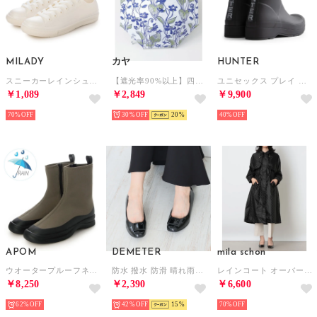
MILADY
カヤ
HUNTER
スニーカーレインシューズ （WHITE）
【遮光率90%以上】四季の春風日傘（晴雨兼用） （バイオレット）
ユニセックス プレイ ショート ドットプリント バックストラップ ブーツ （ブラック）
￥1,089
￥2,849
￥9,900
70%
30%
20
40%
APOM
DEMETER
mila schon
ウオータープルーフネオプレーンストレッチブーツ35 （グレー）
防水 撥水 防滑 晴れ雨兼用 幅広3E バックル レインパンプス レインシューズ （ブラックエナメル）
レインコート オーバーサイズコート ロゴ ジャカード モノグラム （ブラック）
￥8,250
￥2,390
￥6,600
62%
42%
15
70%