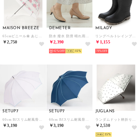
MAISON BREEZE
DEMETER
MILADY
65cmビニール傘 あじさい柄 （ピンク）
防水 撥水 防滑 晴れ雨兼用 ポインテッドトゥ プレーン レインパンプス レインシューズ （ピンクベージュエナメル）
リングベルトレインブーツ （BLACK）
￥2,750
￥2,390
￥1,155
42%
15
70%
SETUP7
SETUP7
JUGLANS
60cm BJスリム耐風骨軽量傘 フラワーフォルム 13350 MYJ （パープル）
60cm BJスリム耐風骨軽量傘 フラワーフォルム 13350 MYJ （ブルー）
ランダムドット柄折りたたみ日傘 雨天兼用 （アイボリー）
￥3,190
￥3,190
￥2,530
15