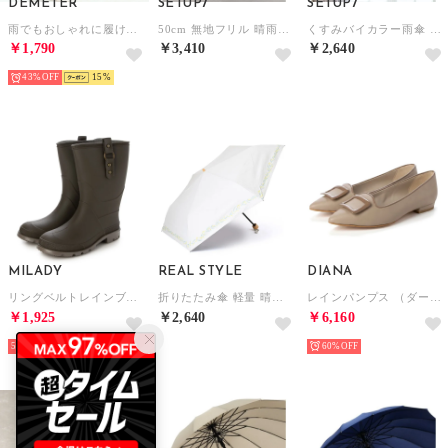
DEMETER
SETUP7
SETUP7
雨でもおしゃれに履けるレインローファー （ブラック）
50cm 無地フリル 晴雨兼用 折りたたみ傘 日傘 UPF50+ 18850 MYJ （ミント）
くすみバイカラー雨傘 60cm NT （グレイッシュベージュ）
￥1,790
￥3,410
￥2,640
43%
15
MILADY
REAL STYLE
DIANA
リングベルトレインブーツ （OLIVE）
折りたたみ傘 軽量 晴雨兼用 日傘 折り畳み傘 レディース 遮熱 99.9％遮光 UPF50+ UVカット 紫外線 6本骨 雨傘 コンパクト 花柄 （アイボリー(50)）
レインパンプス （ダークベージュ合皮スムース）
￥1,925
￥2,640
￥6,160
50%
60%