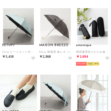
SETUP7
MAISON BREEZE
emonique
55cm ヒートカット付き レース無地 晴雨兼用傘 日傘 UPF50+ 19840 MYJ （ミント）
60cm 耐風骨 傘レオ パード柄 （ブラック）
晴雨兼用折りたたみ傘 日傘 UPF50+ ケース付き （ブラック）
￥3,410
￥2,860
￥1,694
30%
10