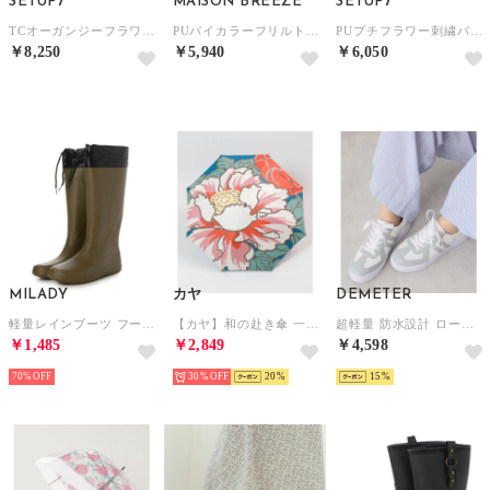
SETUP7
MAISON BREEZE
SETUP7
TCオーガンジーフラワー刺繍ショート UVカット 晴雨兼用傘 21427 CLIR （ベージュ）
PUバイカラーフリルトップレス 晴雨兼用 UVカット折りたたみ傘 21532 （グレー）
PUプチフラワー刺繍バルーンショート 晴雨兼用 日傘 21447 CLIR （ベージュ）
￥8,250
￥5,940
￥6,050
MILADY
カヤ
DEMETER
軽量レインブーツ フード付きロング （KHAKI）
【カヤ】和の赴き傘 一輪の花日傘 晴雨兼用 その他2
超軽量 防水設計 ローカットスニーカー （ホワイト/ライトグレー）
￥1,485
￥2,849
￥4,598
70%
30%
20
15