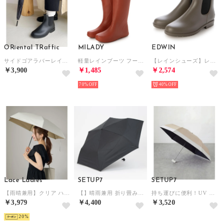
ORiental TRaffic
MILADY
EDWIN
サイドゴアラバーレインブーツ R0015（BLACK）晴雨兼用
軽量レインブーツ フード付きロング （RED）
【レインシューズ】レディース サイドゴア レイン シューズ 51333 (ベージュ)
￥3,900
￥1,485
￥2,574
70%
40%
Lace Ladies
SETUP7
SETUP7
【雨晴兼用】クリア ハンドル コンパクト 折りたたみ傘 （アイボリー）
【】晴雨兼用 折り畳み傘 日傘 雨傘 UVカット99.99％ UPF50+ NT （ブラック）
持ち運びに便利！UV コンパクトバイカラー傘 折りたたみ傘 晴雨兼用 50cm （ベージュ）
￥3,979
￥4,400
￥3,520
20