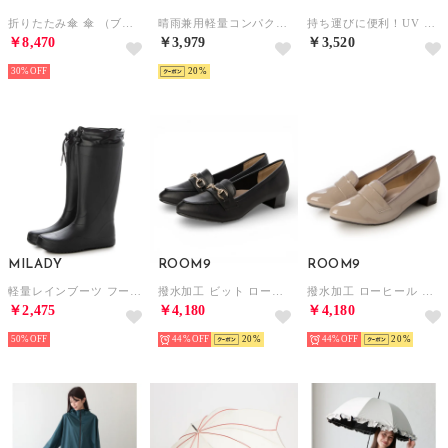
折りたたみ傘 傘 （ブルー×ダークブルー）
晴雨兼用軽量コンパクトミニマル折りたたみ傘 （グリーン）
持ち運びに便利！UV コンパクトバイカラー傘 折りたたみ傘 晴雨兼用 50cm （ミント）
￥8,470
￥3,979
￥3,520
30%
20
MILADY
ROOM9
ROOM9
軽量レインブーツ フード付きロング （BLACK）
撥水加工 ビット ローヒール レイン ローファー パンプス レディース （ビットブラックスムース）
撥水加工 ローヒール レイン ローファー パンプス レディース （グレージュエナメル）
￥2,475
￥4,180
￥4,180
50%
44%
20
44%
20