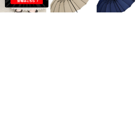
beinterest
REBALANCE
REBALANCE
【CHICSLICK by.enchanted シックスリックバイエンチャンテッド】3E 【晴雨兼用】ブラックパンプス ALL WEATHER対応 （ブラックエナメル）
バンブー傘 （カーキ）
バンブー傘 （ネイビー）
￥5,500
￥4,979
￥4,979
65%
15
15
REBALANCE
Jubilee
Jubilee
バンブー傘 （ライトグリーン）
UV 99%カット 晴雨兼用 猫 北欧 タータン デザインなど 軽量コンパクト 折りたたみ日傘 UPF50+ （その他21）
UV 99%カット 晴雨兼用 猫 北欧 タータン デザインなど 軽量コンパクト 折りたたみ日傘 UPF50+ （その他14）
￥4,979
￥1,452
￥1,452
15
40%
10
40%
10