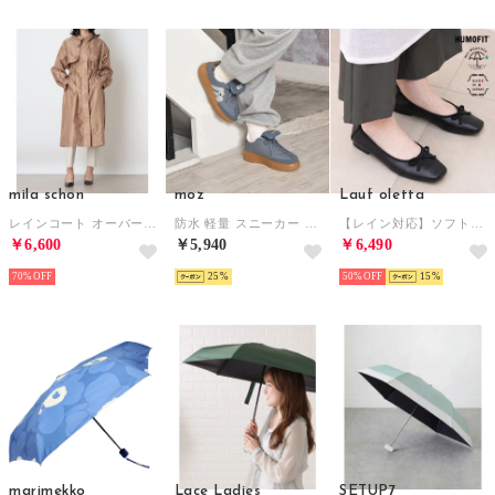
mila schon
moz
Lauf oletta
レインコート オーバーサイズコート ロゴ ジャカード モノグラム （キャメル）
防水 軽量 スニーカー （ブルー）
【レイン対応】ソフトシャーリングバレエ ALL-WEATHER(LRH109) （BLACK）
￥6,600
￥5,940
￥6,490
70%
25
50%
15
marimekko
Lace Ladies
SETUP7