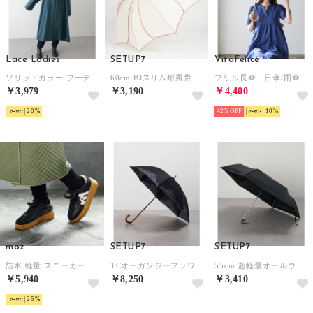
Lace Ladies
SETUP7
VitaFelice
ソリッドカラー フーデット ロング ジップ レインコート （ブルーグリーン）
60cm BJスリム耐風骨軽量傘 フラワーフォルム 13350 MYJ （ベージュ）
フリル長傘 日傘/雨傘（晴雨兼用） （WHITE）
￥3,979
￥3,190
￥4,400
20
42%
10
moz
SETUP7
SETUP7
防水 軽量 スニーカー （ブラック）
TCオーガンジーフラワー刺繍ショート UVカット 晴雨兼用傘 21427 CLIR （ブラック）
55cm 超軽量オールウェザー UPF50+ 晴雨兼用折りたたみ傘 日傘 18860 MYJ （ブラック）
￥5,940
￥8,250
￥3,410
25