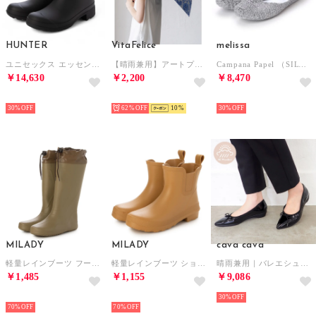
HUNTER
VitaFelice
melissa
ユニセックス エッセンシャル チェルシー ブーツ （ブラック）
【晴雨兼用】アートプリント折りたたみ傘（カラフル/軽量） （PAISLEY）
Campana Papel （SILVER GLITTER）
￥14,630
￥2,200
￥8,470
SELECT
SELECT
SELECT
30%
62%
10
30%
MILADY
MILADY
cava cava
軽量レインブーツ フード付きロング （TAUPE）
軽量レインブーツ ショート （MUSTARD）
晴雨兼用｜バレエシューズ （ブラックエナメル）
￥1,485
￥1,155
￥9,086
HOT
HOT
30%
70%
70%