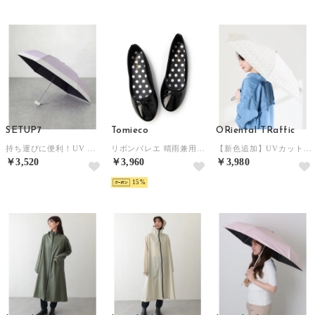
SETUP7
Tomieco
ORiental TRaffic
持ち運びに便利！UV コンパクトバイカラー傘 折りたたみ傘 晴雨兼用 50cm （ラベンダー）
リボンバレエ 晴雨兼用エナメル素材 ゴム底仕様 （BLACK/BLACK）
【新色追加】UVカット率100％ ワンタッチ晴雨兼用折りたたみ傘/G-0601 （BLACK/WHITE）
￥3,520
￥3,960
￥3,980
15