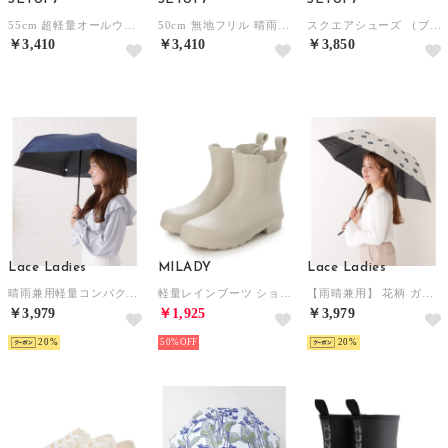
55cm 超軽量オールウェザー UPF50+ 晴雨兼用折りたたみ傘 日傘 18860 MYJ （パープル）
50cm 無地フリル 晴雨兼用 折りたたみ傘 日傘 UPF50+ 18850 MYJ （モカ）
スクエアシューズ （ブラック）
￥3,410
￥3,410
￥3,850
Lace Ladies
MILADY
Lace Ladies
晴雨兼用軽量コンパクトミニマル折りたたみ傘 （ネイビー）
軽量レインブーツ ショート （GRAY）
【雨晴兼用】 花柄 ガーリー ドット 折りたたみ傘 （ホワイト）
￥3,979
￥1,925
￥3,979
20
50%
20