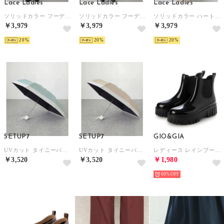
Lace Ladies
Lace Ladies
Lace Ladies
ソリッドカラー フーデット ロング ジップ レインコート （グリーン）
ソリッドカラー フーデット ロング ジップ レインコート （グレージュ）
ソリッドカラー ハート ハンドル 晴雨兼用 折りたたみ傘 （ピンク）
￥3,979
￥3,979
￥3,979
20
20
20
SETUP7
SETUP7
GIO&GIA
UVカット タイニーバイカラー 晴雨兼用 折りたたみ傘 50cm （ミント）
UVカット タイニーバイカラー 晴雨兼用 折りたたみ傘 50cm （グレイッシュベージュ）
レディース レインブーツ 雨靴 ショートブーツ 防滑 柔らかい 履き心地 （ブラック）
￥3,520
￥3,520
￥1,980
60%