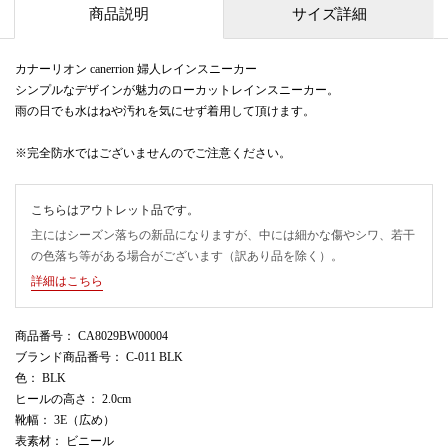
商品説明
サイズ詳細
カナーリオン canerrion 婦人レインスニーカー
シンプルなデザインが魅力のローカットレインスニーカー。
雨の日でも水はねや汚れを気にせず着用して頂けます。
※完全防水ではございませんのでご注意ください。
こちらはアウトレット品です。
主にはシーズン落ちの新品になりますが、中には細かな傷やシワ、若干
の色落ち等がある場合がございます（訳あり品を除く）。
詳細はこちら
商品番号
： CA8029BW00004
ブランド商品番号
： C-011 BLK
色
： BLK
ヒールの高さ
： 2.0cm
靴幅
： 3E（広め）
表素材
： ビニール