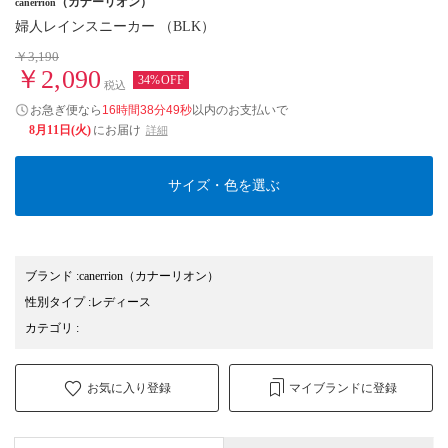
（カナーリオン）
canerrion
婦人レインスニーカー （BLK）
￥3,190
￥2,090
34%OFF
税込
お急ぎ便なら
16時間38分48秒
以内
のお支払いで
8月11日(火)
にお届け
詳細
サイズ・色を選ぶ
ブランド
:
canerrion
（カナーリオン）
性別タイプ
:
レディース
カテゴリ
:
お気に入り登録
マイブランドに登録