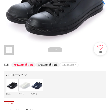
1
/
7
48
BLK
M/22.5cm
残り1点
L/23.5cm
残り2点
LL/24.5cm
×
バリエーション
BLK
WHT
NAVY