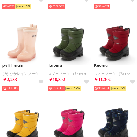
46%
15
39%
30%
petit main
Kuoma
Kuoma
ぴかぴかレインブーツ （モデレート ピンク）
スノーブーツ （ForrestGreen）
スノーブーツ （Bordeaux）
￥2,233
￥16,302
￥16,302
30%
35%
15
35%
15