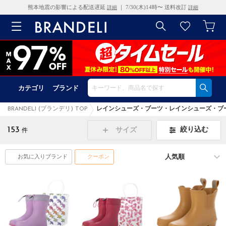
熊本地震の影響による配送遅延
｜ 7/30(木)14時〜 送料改訂
詳細
詳細
カテゴリ
ブランド
BRANDELI (ブランデリ) TOP
レインシューズ・ブーツ・レインシューズ・ブ
153
絞り込む
サイズ
件
お気に入りブランド
クーポン