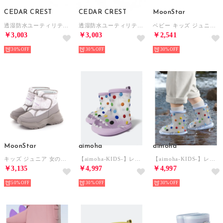
CEDAR CREST
CEDAR CREST
MoonStar
透湿防水ユーティリティスニーカー（ゴム紐＋ベルト）防水【19.0cm～24.0cm】 （BLK）
透湿防水ユーティリティスニーカー（ゴム紐＋ベルト）防水【19.0cm～24.0cm】 （BLU）
ベビー キッズ ジュニア レインブーツ ロンプ C68 MARVEL 男の子 子供靴 レインシューズ 長靴 雨靴 日本製 （ブラック）
￥3,003
￥3,003
￥2,541
30%
30%
30%
MoonStar
aimoha
aimoha
キッズ ジュニア 女の子 ブーツ ニーモ ni-mo NM WPJ028 防寒ブーツ 防水 レインブーツ 抗菌防臭 厚底 （ベージュ）
【aimoha-KIDS-】レインブーツ （パープル）
【aimoha-KIDS-】レインブーツ （ブルー）
￥3,135
￥4,997
￥4,997
50%
30%
30%