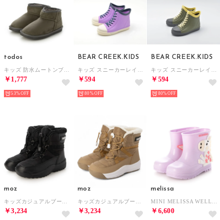
todos
BEAR CREEK.KIDS
BEAR CREEK.KIDS
キッズ 防水ムートンブーツ ミニ （グレー）
キッズ スニーカーレインブーツ （ラベンダー×ネイビー）
キッズ スニーカーレインブーツ （カーキ×イエロー）
￥1,777
￥594
￥594
53%
80%
80%
moz
moz
melissa
キッズカジュアルブーツ （BL）
キッズカジュアルブーツ （CAM）
MINI MELISSA WELLY WONDERLAND BB （LILAC）
￥3,234
￥3,234
￥6,600