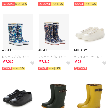
35%
15
35%
15
30%
15
AIGLE
AIGLE
MILADY
ロリポッププレイ3 ラバーブーツ （ライトブルー)
ロリポッププレイ3 ラバーブーツ （ネイビー)
キッズスニーカーレインシューズ （OFF.WHITE）
￥7,315
￥7,315
￥594
30%
15
30%
15
80%