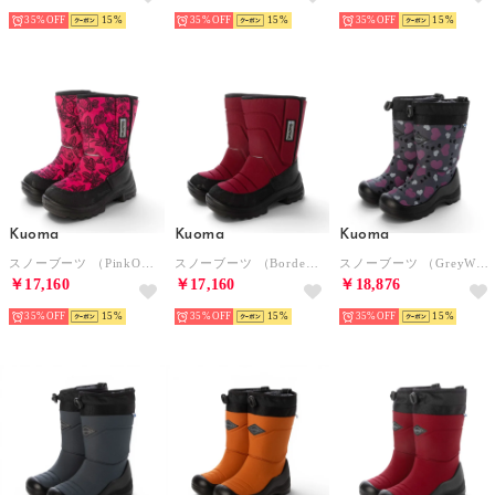
35%
15
35%
15
35%
15
Kuoma
Kuoma
Kuoma
スノーブーツ （PinkOwl）
スノーブーツ （Bordeaux）
スノーブーツ （GreyWinterHeart）
￥17,160
￥17,160
￥18,876
35%
15
35%
15
35%
15