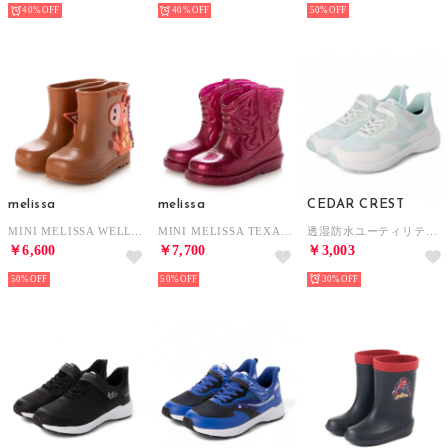
40%
40%
50%
melissa
melissa
CEDAR CREST
MINI MELISSA WELLY WONDERLAND BB （BROWN）
MINI MELISSA TEXAS BOOT BB （GLITTER PINK）
透湿防水ユーティリティスニーカー（ゴム紐＋ベルト）防水【19.0cm～24.0cm】（MIN）
￥6,600
￥7,700
￥3,003
50%
50%
30%