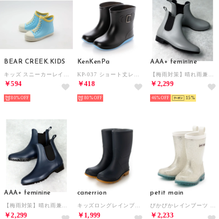
BEAR CREEK.KIDS
KenKenPa
AAA+ feminine
キッズ スニーカーレインブーツ （サックス×イエロー）
KP-037 ショート丈レインブーツ 長靴 （ブラック×ブルー）
【梅雨対策】晴れ雨兼用 完全防水 サイドゴアレインブーツ オフィスカジュアル フォーマル オケージョン ワイドパンツ ロングスカート すぐ履ける 歩きやすい 疲れにくい /3534 （グレー）
￥594
￥418
￥2,299
80%
80%
46%
15
AAA+ feminine
canerrion
petit main
【梅雨対策】晴れ雨兼用 完全防水 サイドゴアレインブーツ オフィスカジュアル フォーマル オケージョン ワイドパンツ ロングスカート すぐ履ける 歩きやすい 疲れにくい /3534 （ネイビー）
キッズロングレインブーツ （MAVY）
ぴかぴかレインブーツ （シルバー）
￥2,299
￥1,999
￥2,233