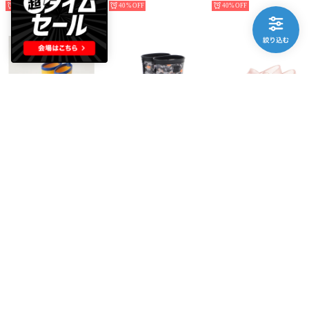
40%
40%
40%
BEAMS SCHOOL
MoonStar
melissa
キッズ レインブーツ （イエロー）
キッズ ジュニア 長靴 雨靴 ブーツ レインブーツ MS RBC65 男の子 女の子 子供 レイン （ブラック）
MINI MELISSA SWEET LOVE FLY BB （PINK GLITER/ROSE）
￥3,003
￥2,310
￥4,400
30%
15
30%
50%