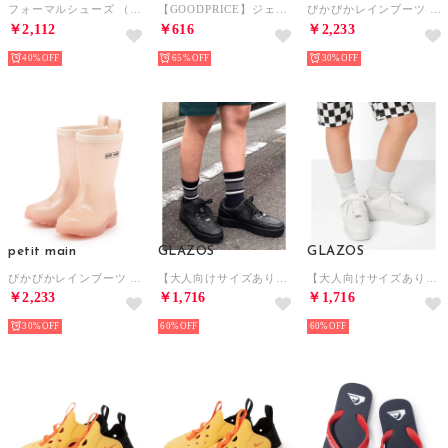
フォーマルシューズ （黒）
【GOODPRICE】ジェリーサンダル （クロ）
ぴかぴかレインブーツ （シルバー）
￥2,112
￥616
￥2,233
40%
65%
30%
petit main
GLAZOS
GLAZOS
ぴかぴかレインブーツ （モデレート ピンク）
【大人向けサイズあり】コンフォートスニーカー （クロ）
【大人向けサイズあり】コンフォートスニーカー （シロ）
￥2,233
￥1,716
￥1,716
30%
60%
60%