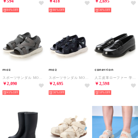
￥594
￥418
￥2,695
80%
80%
30%
moz
moz
canerrion
スポーツサンダル MOZ-820
スポーツサンダル MOZ-810
人工皮革ローファー 学生靴 スクール 軽量 通勤 通学 防滑 衝撃緩衝性 履き心地 （BLK）
￥2,090
￥2,695
￥2,598
45%
30%
59%