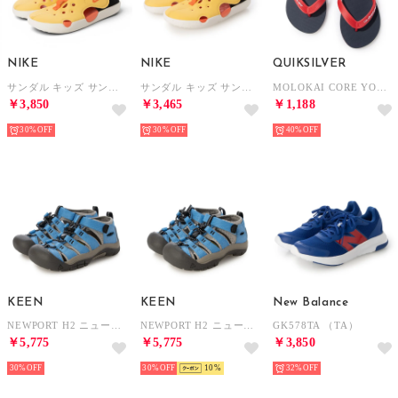
NIKE
NIKE
QUIKSILVER
サンダル キッズ サンレイプロテクト 4 PS HF6277 2025春夏 Nike Sunray Protect 4 アクアシューズ （イエロー）
サンダル キッズ サンレイ プロテクト 4 TD HF6278 Nike Sunray Protect 4 アクアシューズ ベビー （イエロー）
MOLOKAI CORE YOUTH （XBRB）
￥3,850
￥3,465
￥1,188
30%
30%
40%
KEEN
KEEN
New Balance
NEWPORT H2 ニューポート エイチツー 1032146 （ライトブルー）
NEWPORT H2 ニューポート エイチツー 1032139 （ライトブルー）
GK578TA （TA）
￥5,775
￥5,775
￥3,850
30%
30%
10
32%