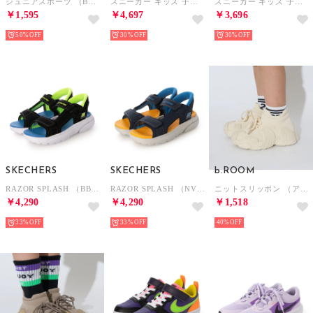
ジュニアスポーツ （BLK）
スニーカー キッズ 子供靴 フレックス ランナー 4 AOP GS IO9506 100 スポーツ FLEX RUNNER 4 （ホワイト）
スニーカー キッズ 子供靴 スウッシュ 1 エッセンシャル HV5043 402 SWOOSH 1 ESSENTIAL （ブルー）
￥1,595
￥4,697
￥3,696
50%
30%
30%
SKECHERS
SKECHERS
b.ROOM
RAZOR SPLASH （BBL/M）
RAZOR SPLASH （NVO/R）
ニットスリッポン （アイボリー）
￥4,290
￥4,290
￥1,518
33%
33%
40%