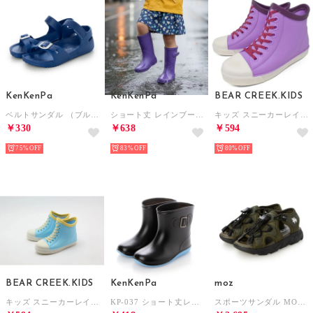
KenKenPa
KenKenPa
BEAR CREEK.KIDS
ベルトサンダル （ブルー2）
ショート丈 レインブーツ （パープル）
キッズ スニーカーレインブーツ （ラベンダー×ラベンダー）
￥330
￥638
￥594
75%
83%
80%
BEAR CREEK.KIDS
KenKenPa
moz
キッズ スニーカーレインブーツ （サックス×イエロー）
KP-037 ショート丈レインブーツ 長靴 （ブラック×ブルー）
スポーツサンダル MOZ-810