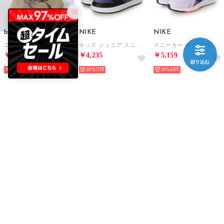
b.ROOM
NIKE
NIKE
ニットスリッポン （ベージュ）
キッズ ジュニア スニーカー コート ボロー LOW リクラフト PS DV5457 （パープル）
スニーカー キッズ スター ランナー 5 HF7004 Nike Star Runner 5 ジュニア ランニング ローカット （パープル）
￥1,518
￥4,235
￥5,159
40%
30%
30%
NIKE
ASBee select
ASBee select
スニーカー キッズ 子供靴 S.T. ダイナマイト GS IH2308 003 スポーツ S.T. DYNAMITE （パープル）
621 ウォーターシューズ 043200 （ライトブルー）
621 ウォーターシューズ 043200 （ピンク）
￥4,851
￥1,430
￥1,430
30%
50%
50%