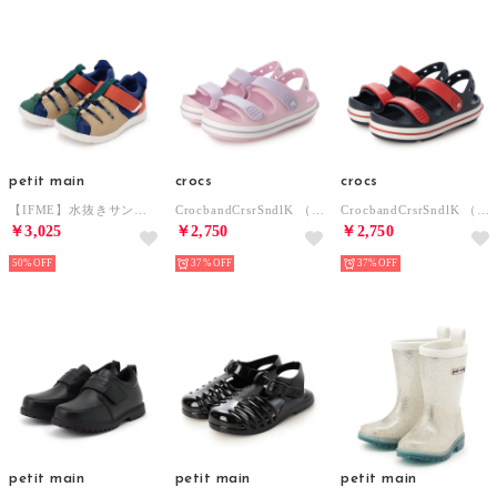
petit main
crocs
crocs
【IFME】水抜きサンダル （マルチ）
CrocbandCrsrSndlK （BAL/LAV）
CrocbandCrsrSndlK （NAV/RED）
￥3,025
￥2,750
￥2,750
50%
37%
37%
petit main
petit main
petit main