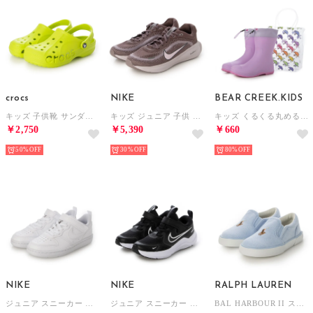
crocs
NIKE
BEAR CREEK.KIDS
キッズ 子供靴 サンダル バヤ クロッグ キッズ 207013 （グリーン）
キッズ ジュニア 子供 スニーカー ステラー ライド GS HQ3266 （ピンク）
キッズ くるくる丸めるレインブーツ （ラベンダー）
￥2,750
￥5,390
￥660
50%
30%
80%
NIKE
NIKE
RALPH LAUREN
ジュニア スニーカー コート ボロー LOW リクラフト PS DV5457106 （ホワイト/ホワイト/ホワイト）
ジュニア スニーカー コスミック ランナー PSV HM4400003 （ブラック/ホワイト/アンスラサイト）
BAL HARBOUR II スリッポン （ライトブルー）