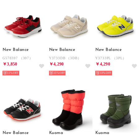
New Balance
New Balance
New Balance
G578397 （397）
Y3733DB （3DB）
Y3733PL （3PL）
￥3,850
￥4,290
￥4,290
32%
33%
33%
New Balance
Kuoma
Kuoma