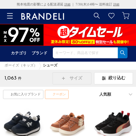
熊本地震の影響による配送遅延
｜ 7/30(木)14時〜 送料改訂
詳細
詳細
カテゴリ
ブランド
ボーイズ（キッズ）
シューズ
1,063
絞り込む
サイズ
件
お気に入りブランド
クーポン