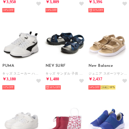
￥3,950
￥3,809
￥3,396
34%
34%
31%
PUMA
NEV SURF
New Balance
キッズ スニーカー ハイカット ベルクロ リバウンド V6 ミッド AC+ インファン 393832 （ホワイト×ホワイト）
キッズ サンダル 子供 キッズシューズ （ネイビー）
ジュニア スポーツサンダル YH750_ YH750M （ベージュ）
￥3,180
￥1,480
￥2,437
51%
50%
54%
10