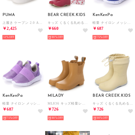
PUMA
BEAR CREEK.KIDS
KenKenPa
上履き ケーブン 2.0 AC+ インファント 393841 （ホワイト）
キッズ くるくる丸めるレインブーツ （ピンク）
軽量 ナイロン メッシュ スリップオン スニーカー （ブルー）
￥2,425
￥660
￥687
51%
80%
75%
KenKenPa
MILADY
BEAR CREEK.KIDS
軽量 ナイロン メッシュ スリップオン スニーカー （ラベンダー）
ML836 キッズ軽量レインブーツ ショート （MUSTARD）
キッズ くるくる丸めるレインブーツ （カスタード）
￥687
￥726
￥726
75%
80%
80%