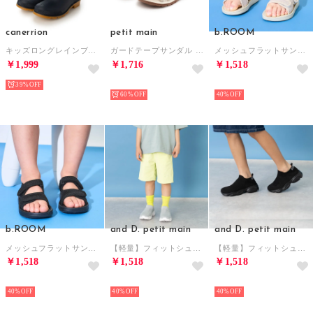
canerrion
petit main
b.ROOM
キッズロングレインブーツ （MAVY）
ガードテープサンダル （ECRU(キナリ)）
メッシュフラットサンダル （アイボリー）
￥1,999
￥1,716
￥1,518
39%
NEW
NEW
60%
40%
b.ROOM
and D. petit main
and D. petit main
メッシュフラットサンダル （黒）
【軽量】フィットシューズ （ライト グレー）
【軽量】フィットシューズ （黒）
￥1,518
￥1,518
￥1,518
NEW
NEW
NEW
40%
40%
40%