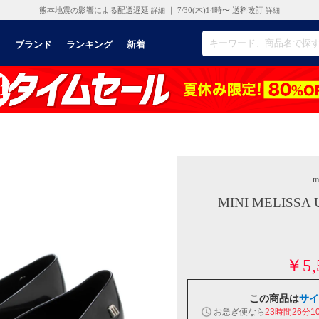
熊本地震の影響による配送遅延
｜ 7/30(木)14時〜 送料改訂
詳細
詳細
リ
ブランド
ランキング
新着
m
MINI MELISSA 
￥5,
この商品は
サイ
お急ぎ便なら
23時間26分0