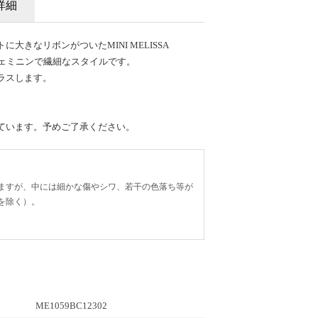
詳細
大きなリボンがついたMINI MELISSA
NFは、フェミニンで繊細なスタイルです。
ラスします。
ています。予めご了承ください。
ますが、中には細かな傷やシワ、若干の色落ち等が
を除く）。
ME1059BC12302