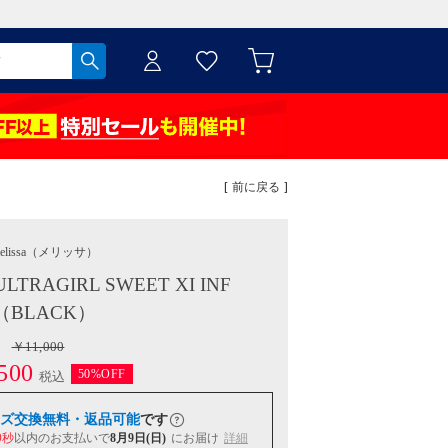
[ 前に戻る ]
elissa
（メリッサ）
ULTRAGIRL SWEET XI INF
（BLACK）
￥11,000
500
50%OFF
税込
ズ交換無料・返品可能
です
9秒
以内
のお支払いで
8月9日(日)
にお届け
詳細