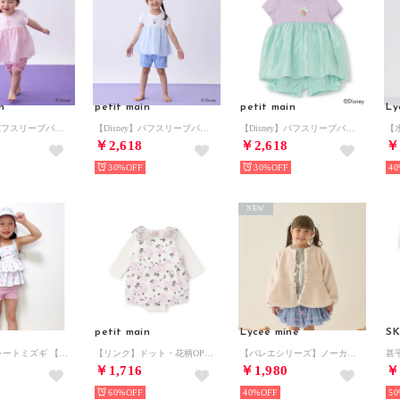
n
petit main
petit main
Ly
【Disney】パフスリーブパジャマ （ピンク）
【Disney】パフスリーブパジャマ （オフ ホワイト）
【Disney】パフスリーブパジャマ （エメラルド グリーン）
￥2,618
￥2,618
￥
30%
30%
40
NEW
petit main
Lycee mine
SK
ジョジセパレートミズギ 【返品不可商品】 （ホワイト）
【リンク】ドット・花柄OPセットアップ【返品不可商品】 （ピンク）
【バレエシリーズ】ノーカラーペプラムブルゾン （オフ ホワイト）
甚
￥1,716
￥1,980
￥
60%
40%
50