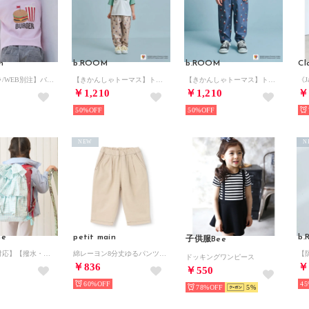
n
b.ROOM
b.ROOM
Cl
【プティプラ/WEB別注】バックプリント半袖Tシャツ （ライト ピンク）
【きかんしゃトーマス】トーマス総柄パンツ （ベージュ）
【きかんしゃトーマス】トーマス総柄パンツ （チャコール）
￥1,210
￥1,210
￥
50%
50%
NEW
N
ne
petit main
b
子供服Bee
【スクール対応】【撥水・防汚・耐久・UV】フリルらくらくナップ （ミント）
綿レーヨン8分丈ゆるパンツ （ECRU(キナリ)）
ドッキングワンピース
￥836
￥
￥550
60%
45
78%
5