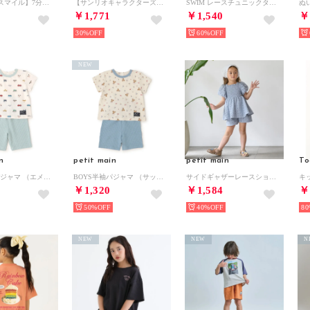
【防汚加工/スマイル】7分リボンパンツ （赤）
【サンリオキャラクターズ】【綿100%】【シャーベットT】アソートアップリケリボン付きTシャツ （ブルー グレー）
SWIM レースチュニックタンキニセット【返品不可商品】 （オフ ホワイト）
￥1,771
￥1,540
￥
30%
60%
NEW
n
petit main
petit main
To
BOYS半袖パジャマ （エメラルド グリーン）
BOYS半袖パジャマ （サックス）
サイドギャザーレースショートパンツ （サックス）
￥1,320
￥1,584
￥
50%
40%
80
NEW
NEW
N