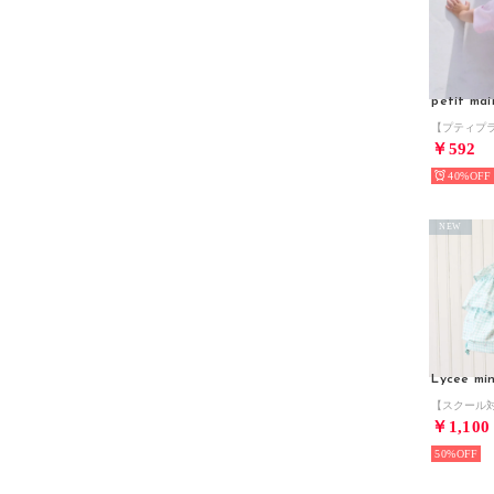
petit mai
￥592
40%
NEW
Lycee mi
￥1,100
50%