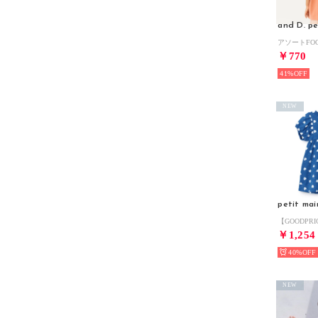
and D. pe
￥770
41%
NEW
petit mai
￥1,254
40%
NEW