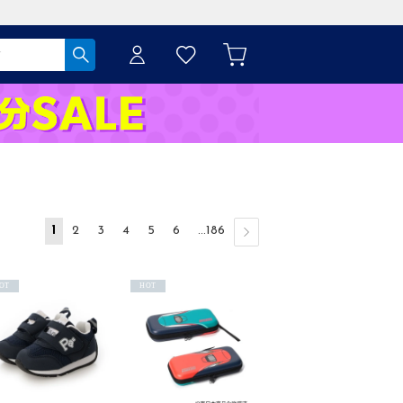
1
2
3
4
5
6
...186
OT
HOT