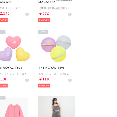
nKenPa
MAGASEEK
KP-039 メッシュスニーカー スニーカー （ネイビー）
【JR東日本商品化許諾済】はやぶさ×こまち 新幹線ゲームケース（MAGASEEK/d fashionオリジナル） （その他）
2,145
￥572
%
60%
OT
HOT
e ROYAL Toys
The ROYAL Toys
スプラッシュボール 3個入り シリコン水風船 （ハート）
スプラッシュボール 3個入り シリコン水風船 （シャーベット）
110
￥110
%
94%
EW