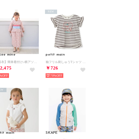
NEW
cee mine
petit main
【浴衣】簡単着付け♪柄アソート・2wayセパレートタイプ(帯2枚セット) （モデレート ピンク）
袖フリル刺しゅうTシャツ （ボーダー）
2,475
￥726
%
70%
EW
tit main
SKAPE