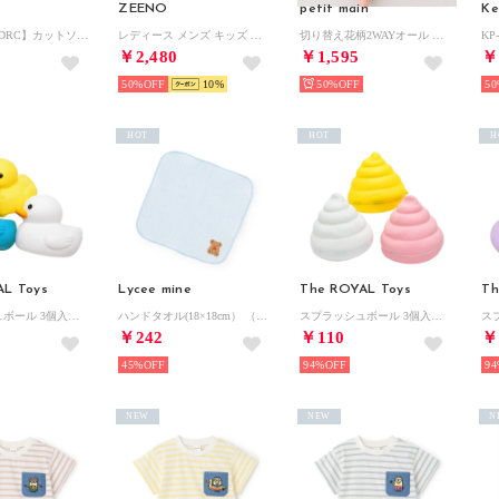
ZEENO
petit main
Ke
【WEB限定/DRC】カットソー7分丈パンツ ゆったりサイズ （85:ブラック）
レディース メンズ キッズ ジュニア ユニセックス サンダル アクアシューズ マリンシューズ アウトドアシューズ 水陸両用 ウォーターシューズ （ブラック/グレー）
切り替え花柄2WAYオール 【返品不可商品】 （ピーチ）
￥2,480
￥1,595
￥
50%
10
50%
50
HOT
HOT
H
AL Toys
Lycee mine
The ROYAL Toys
Th
スプラッシュボール 3個入り シリコン水風船 （アヒル）
ハンドタオル(18×18cm） （サックス）
スプラッシュボール 3個入り シリコン水風船 （うんち）
￥242
￥110
￥
45%
94%
94
NEW
NEW
N