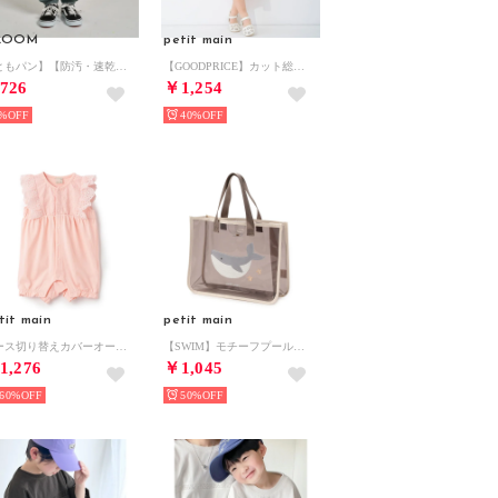
.ROOM
petit main
【ともパン】【防汚・速乾】イージーパンツ （カーキ）
【GOODPRICE】カット総柄ワンピース （アイボリー）
726
￥1,254
%
40%
tit main
petit main
レース切り替えカバーオール 【返品不可商品】 （ピーチ）
【SWIM】モチーフプールバッグ （グレー）
1,276
￥1,045
60%
50%