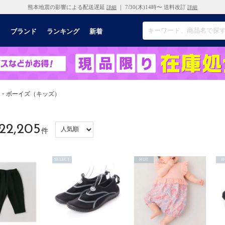
熊本地震の影響による配送遅延
｜ 7/30(木)14時〜 送料改訂
詳細
詳細
リ
ブランド
ランキング
新着
）・ボーイズ（キッズ）
22,205
件
SELECT
HOT
H