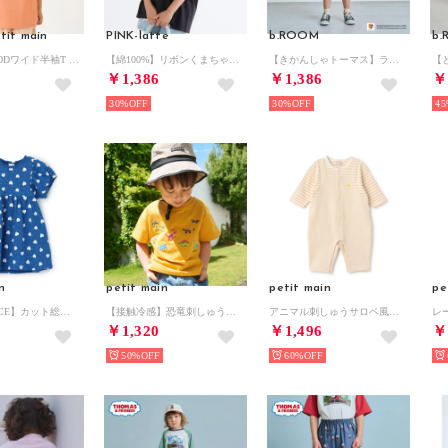
tit main
PINK-latte
b.ROOM
b
アソートFOODワイド半袖T （コーラル）
【綿100%】リボンくまちゃん半袖T （黒）
【きかんしゃトーマス】ラグラン半袖Tシャツ （紺）
￥1,386
￥1,386
￥
30%
30%
45
n
petit main
petit main
pe
【GOODPRICE】カット総柄ワンピース （ブルー）
【接触冷感】恐竜刺しゅう半袖Tシャツ （オレンジ）
アニマル刺しゅうサロペ風カバーオール【返品不可商品】 （アイボリー）
￥1,320
￥1,496
￥
50%
60%