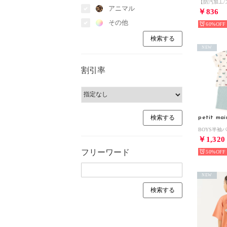
アニマル
￥836
その他
60%
NEW
割引率
petit mai
￥1,320
フリーワード
50%
NEW