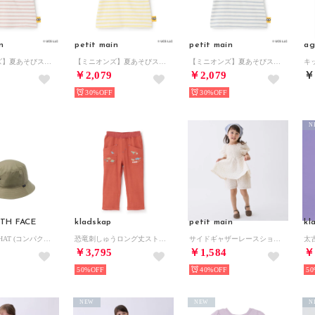
n
petit main
petit main
ag
【ミニオンズ】夏あそびスラブボーダー半袖Tシャツ （ライト ピンク）
【ミニオンズ】夏あそびスラブボーダー半袖Tシャツ （黄）
【ミニオンズ】夏あそびスラブボーダー半袖Tシャツ （ライト ブルー）
￥2,079
￥2,079
￥
30%
30%
N
TH FACE
kladskap
petit main
kl
/COMPACT HAT (コンパクトハット) （CK）
恐竜刺しゅうロング丈ストレートパンツ （レンガ）
サイドギャザーレースショートパンツ （アイボリー）
￥3,795
￥1,584
￥
50%
40%
50
NEW
NEW
N