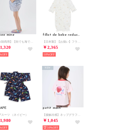
cee mine
fillot de bebe reduction
【水陸両用】【街でも海でも】バルーンショートパンツ （ブルー）
【日本製】【お揃い】フライスベンリオール(50~75cm)【返品不可商品】 （ベージュ系）
1,320
￥2,365
%
50%
NEW
APE
petit main
平スーツ （ネイビー）
【接触冷感】ネップグラフィック半袖Tシャツ （ライト ピンク）
1,980
￥1,045
%
50%