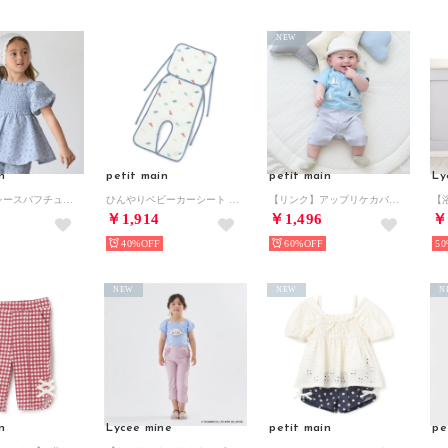
NEW
n
petit main
petit main
Ly
【リンク】レースパフチュニック （サックス）
ひんやりベビーカーシート （マルチ）
【リンク】アップリケカバーオール【返品不可商品】 （エメラルド グリーン）
￥1,914
￥1,496
￥
40%
60%
50
NEW
NEW
N
n
Lycee mine
petit main
pe