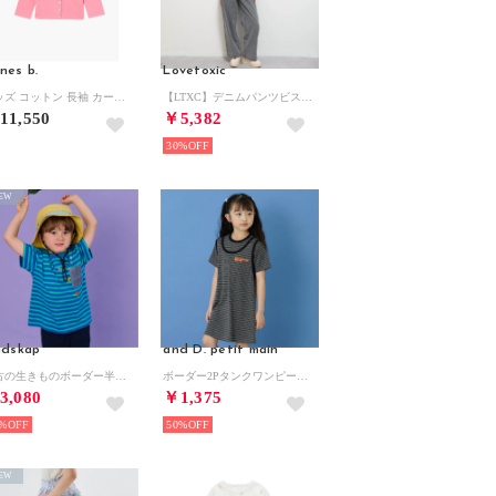
nes b.
Lovetoxic
キッズ コットン 長袖 カーディガンプレッション （ピンク系）
【LTXC】デニムパンツビスチェセット （黒）
11,550
￥5,382
30%
EW
adskap
and D. petit main
太古の生きものボーダー半袖Tシャツ （ブルー）
ボーダー2Pタンクワンピース （チャコール）
3,080
￥1,375
%
50%
EW