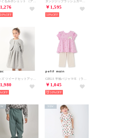
ぬいぐるみポシェット （アイボリー）
ダンジジップラッシュガード （ホワイト）
1,276
￥1,595
60%
50%
ac
petit main
キッズ ツイードセットアップ （オフ）
GIRLS 半袖パジャマ/E （ライト ピンク）
1,980
￥1,045
%
50%
EW
NEW