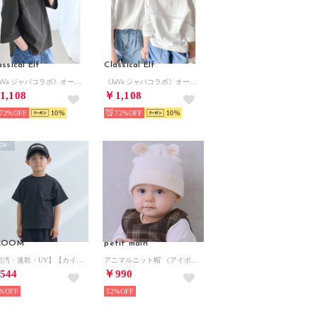
assical Elf
Classical Elf
《JaVa ジャバコラボ》オーガニックコットン混 綿100％ハシゴレースフットボールTEE （チャコールグレー）
《JaVa ジャバコラボ》オーガニックコットン混 綿100％ハシゴレースフットボールTEE （ホワイト）
1,108
￥1,108
72%
10
72%
10
EW
.ROOM
petit main
【防汚・速乾・UV】【カイテキ天竺】ゆったりサイズベーシックTシャツ （黒）
アニマルニット帽 （アイボリー）
544
￥990
%
52%