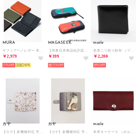
MURA
MAGASEEK
maile
サフィアーノレザー 本革 名刺入れ （ブラック）
【JR東日本商品化許諾済】はやぶさ×こまち 新幹線ゲームケース（MAGASEEK/d fashionオリジナル） （その他）
本革二つ折り財布 （ブラック）
￥2,979
￥399
￥2,200
57%
15
72%
80%
カヤ
カヤ
maile
【カヤ】多機種対応 手帳型マルチスマートフォンケース 和モダンプリント その他29
【カヤ】多機種対応 手帳型マルチスマートフォンケース 和モダンプリント その他8
本革キーケース （ボルドー）