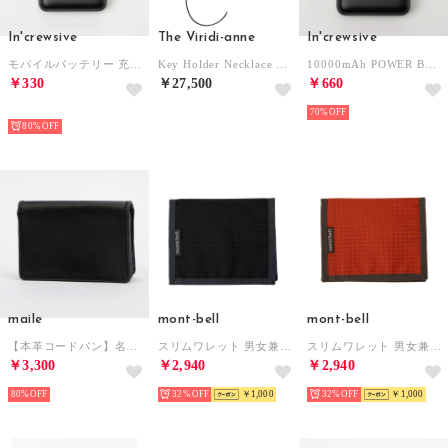
In'crewsive
The Viridi-anne
In'crewsive
モバイルバッテリー 充電器 10000mAh【返品不可商品】 （ブラック）
Key Holder Necklace （BLACK）
10000mAh POWER BANK【返品不可商品】 （BLACK）
￥330
￥27,500
￥660
HOT
NEW
70%
80%
maile
mont-bell
mont-bell
【本革コードバン】名刺入れ （グリーン）
スリムワレット 男女兼用 （ブラック）
スリムワレット 男女兼用 （オレンジ）
￥3,300
￥2,940
￥2,940
80%
32%
￥1,000
32%
￥1,000