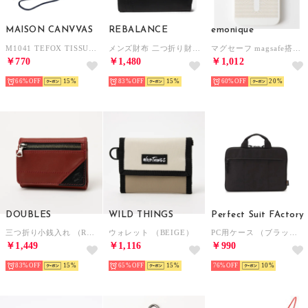
MAISON CANVVAS
REBALANCE
emonique
M1041 TEFOX TISSUE POUCH （ネイビー）
メンズ財布 二つ折り財布 （A）
マグセーフ magsafe搭載 放熱冷却メッシュ iPhoneケース カバー （ホワイト）
￥770
￥1,480
￥1,012
66%
15
83%
15
60%
20
DOUBLES
WILD THINGS
Perfect Suit FActory
三つ折り小銭入れ （RED）
ウォレット （BEIGE）
PC用ケース （ブラック）
￥1,449
￥1,116
￥990
83%
15
65%
15
76%
10