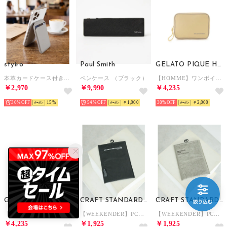
styiro
Paul Smith
GELATO PIQUE HOMME
本革カードケース付きスマホスタンド 牛革ミニマルデザイン （グレー）
ペンケース （ブラック）
【HOMME】ワンポイント刺繍ポーチ （YEL）
￥2,970
￥9,990
￥4,235
30%
15
54%
￥1,000
30%
￥2,000
GELATO PIQUE HOMME
CRAFT STANDARD BOUTIQUE
CRAFT STANDARD BOUTIQUE
【HOMME】ワンポイント刺繍ポーチ （BLU）
【WEEKENDER】PCケース （ブラック）
【WEEKENDER】PCケース （グレー）
￥4,235
￥1,925
￥1,925