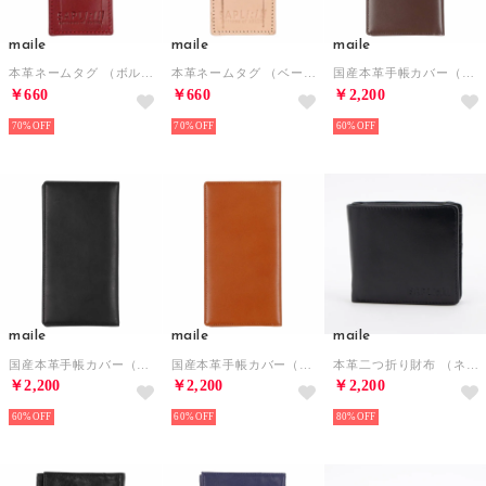
maile
maile
maile
本革ネームタグ （ボルドー）
本革ネームタグ （ベージュ）
国産本革手帳カバー（スリムサイズ） （ブラウン）
￥660
￥660
￥2,200
70%
70%
60%
maile
maile
maile
国産本革手帳カバー（スリムサイズ） （ブラック）
国産本革手帳カバー（スリムサイズ） （キャメル）
本革二つ折り財布 （ネイビー）
￥2,200
￥2,200
￥2,200
60%
60%
80%