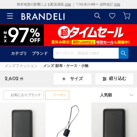
熊本地震の影響による配送遅延
｜ 7/30(木)14時〜 送料改訂
詳細
詳細
カテゴリ
ブランド
メンズファッション
メンズ 財布・ケース・小物
2,602
絞り込む
サイズ
件
お気に入りブランド
クーポン