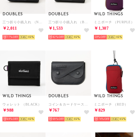
DOUBLES
DOUBLES
WILD THINGS
三つ折り小銭入れ （NVY）
三つ折り小銭入れ （BLK）
ミニポーチ （PURPLE）
￥2,011
￥1,533
￥1,307
77%
15
82%
15
59%
15
WILD THINGS
DOUBLES
WILD THINGS
ウォレット （BLACK）
コイン＆カードケース（NVY）
ミニポーチ （RED）
￥988
￥767
￥829
69%
15
69%
15
74%
15