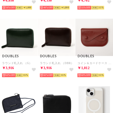
￥6,050
￥4,530
￥4,702
38%
￥1,000
48%
￥1,000
55%
15
DOUBLES
DOUBLES
DOUBLES
ラウンド札入れ （G）
ラウンド札入れ （DBR）
コイン＆カードケース （RED）
￥3,916
￥3,916
￥1,012
60%
15
60%
15
60%
15