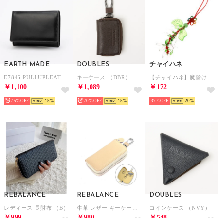
EARTH MADE
DOUBLES
チャイハネ
E7846 PULLUPLEATHER CARD CASE （パープルグレー）
キーケース （DBR）
【チャイハネ】魔除け・幸運のお守り チリホルダー ホワイト
￥1,100
￥1,089
￥172
75%
15
70%
15
37%
20
REBALANCE
REBALANCE
DOUBLES
レディース 長財布 （B）
牛革 レザー キーケース キーバッグ （I）
コインケース （NVY）
￥999
￥980
￥548