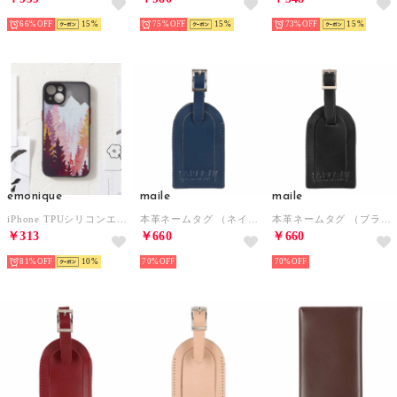
66%
15
75%
15
73%
15
emonique
maile
maile
iPhone TPUシリコンエッジ スマホケース 【12/12mini/12pro/13/13mini/13pro/SE/SE第二世代対応】 （その他3）
本革ネームタグ （ネイビー）
本革ネームタグ （ブラック）
￥313
￥660
￥660
81%
10
70%
70%