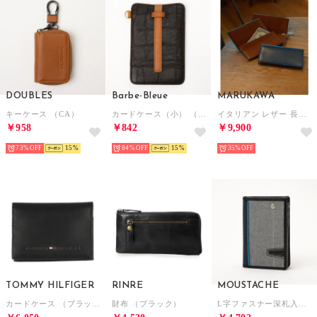
DOUBLES
Barbe-Bleue
MARUKAWA
キーケース （CA）
カードケース（小） （DBR）
イタリアン レザー 長財布/ビジネス ギフト 本革 サイフ メンズ 長財布 ウォレット レザー ギフト プレゼント お祝い
￥958
￥842
￥9,900
73%
15
84%
15
35%
TOMMY HILFIGER
RINRE
MOUSTACHE
カードケース （ブラック）
財布 （ブラック）
L字ファスナー深札入れ （GRY）