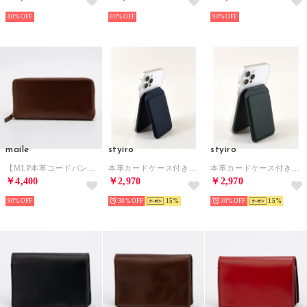
80%
80%
90%
maile
styiro
styiro
【MLP本革コードバン】長財布 （ブラウン）
本革カードケース付きスマホスタンド 牛革ミニマルデザイン （ネイビー）
本革カードケース付きスマホスタンド 牛革ミニマルデザイン （ダークグリーン）
￥4,400
￥2,970
￥2,970
90%
30%
15
30%
15