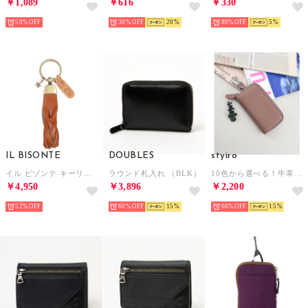
￥1,089
￥616
￥330
50%
30%
20
80%
5
IL BISONTE
DOUBLES
styiro
イル ビゾンテ キーリング （CARAMEL）
ラウンド札入れ （BLK）
10色から選べる！牛革キーケース/フック付き（ピンクグレー）
￥4,950
￥3,896
￥2,200
52%
60%
15
66%
15