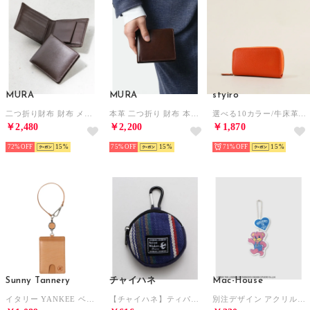
MURA
MURA
styiro
二つ折り財布 財布 メンズ 本革 二つ折り スリム レザー カード7枚収納 隠しポケット （ブラウンB）
本革 二つ折り 財布 本革 レザー 小銭入れなし スリム 二つ折り財布 （ブラウン）
選べる10カラー/牛床革スマートキーケース（オレンジ）
￥2,480
￥2,200
￥1,870
72%
15
75%
15
71%
15
Sunny Tannery
チャイハネ
Mac-House
イタリー YANKEE ベリー革 リールパスケース （ベージュ）
【チャイハネ】ティパールカラビナ付きラウンドポーチ パープル
別注デザイン アクリルキーホルダー （クマ）