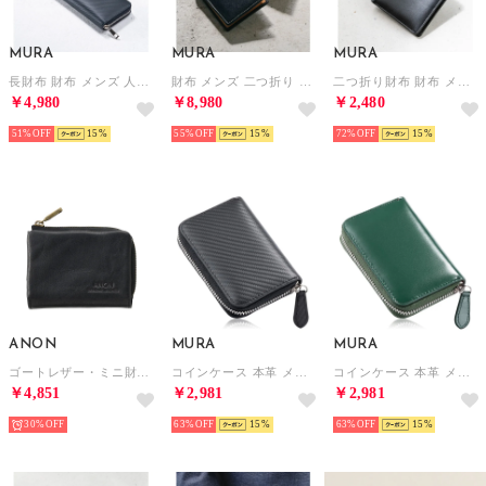
MURA
MURA
MURA
長財布 財布 メンズ 人気 本革 コードバン調 ラウンドファスナー ファスナー （カーボンレザー/ネイビー）
財布 メンズ 二つ折り スリム スキミング防止 イタリアンレザー ブライドルレザー （イタリアンレザー/ネイビー）
二つ折り財布 財布 メンズ 本革 二つ折り スリム レザー カード7枚収納 隠しポケット （ブラックB）
￥4,980
￥8,980
￥2,480
51%
15
55%
15
72%
15
ANON
MURA
MURA
ゴートレザー・ミニ財布 （ブラック）
コインケース 本革 メンズ ファスナー 小銭入れ カーボン コードバン調 （カーボン/ブラック）
コインケース 本革 メンズ ファスナー 小銭入れ カーボン コードバン調 （コードバン調/グリーン）
￥4,851
￥2,981
￥2,981
30%
63%
15
63%
15