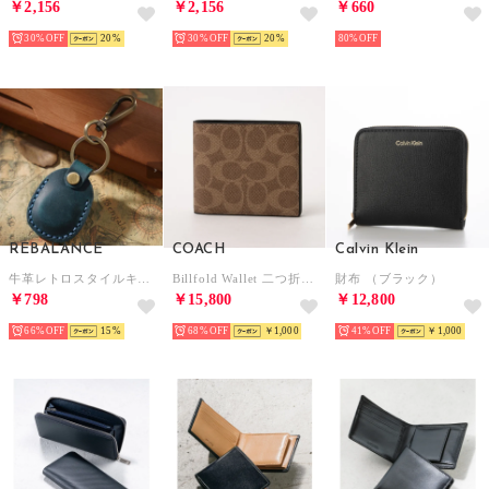
￥2,156
￥2,156
￥660
30%
20
30%
20
80%
REBALANCE
COACH
Calvin Klein
牛革レトロスタイルキーホルダー （ブルー）
Billfold Wallet 二つ折財布 （グレー）
財布 （ブラック）
￥798
￥15,800
￥12,800
66%
15
68%
￥1,000
41%
￥1,000