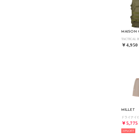
MAISON 
￥4,950
MILLET
￥5,775
30%