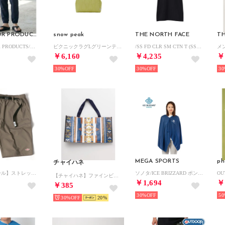
OUTDOOR PRODUCTS
snow peak
THE NORTH FACE
TH
【OUTDOOR PRODUCTS/アウトドア プロダクツ】ICEMAX/アイスマックス 接触冷感 UVカット ナイロンストレッチジョガーパンツ イージーパンツ メンズ ボトムス 春夏 快適素材 アクティブパンツ
ピクニックラグLグリーンティント （Light Olive）
/SS FD CLR SM CTN T (SSフラッシュドライカラースキームコットンティー) （K3）
￥6,160
￥4,235
￥
30%
30%
30
MEGA SPORTS
ph
チャイハネ
【BALL/ボール】ストレッチ ワンポイント ロゴ刺繍 クライミングショートパンツ/ 無地 ハーフパンツ メンズ ボトムス ショーツ
ソノタ/ICE BRIZZARD ポンチョ ネイビーブルー （.）
【チャイハネ】ファインビニールミニバッグ その他2
￥1,694
￥
￥385
30%
50
30%
20