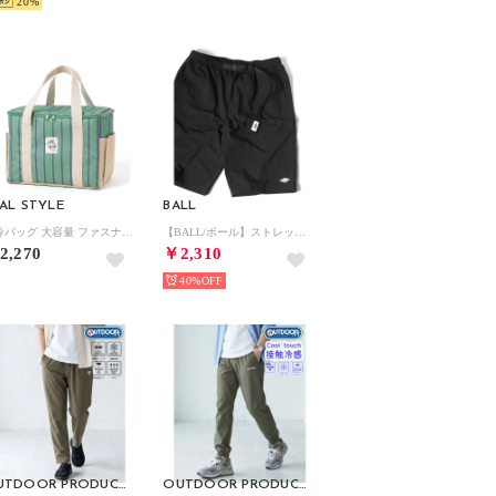
20
AL STYLE
BALL
保冷バッグ 大容量 ファスナー お弁当 クーラーバッグ トート 保温 自立 マチ広 大きめ 軽量 15L 買い物 アウトドア スクエア 手提げ （ストライプ柄グリーン）
【BALL/ボール】ストレッチ ワンポイント ロゴ刺繍 クライミングショートパンツ/ 無地 ハーフパンツ メンズ ボトムス ショーツ
2,270
￥2,310
40%
OUTDOOR PRODUCTS
OUTDOOR PRODUCTS