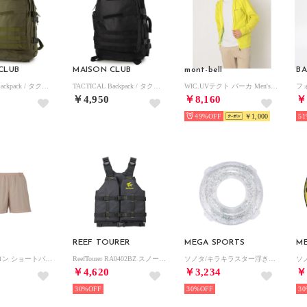
CLUB
MAISON CLUB
mont-bell
B
TACTICAL Backpack / タクティカルバックパック KNF-YI （カーキ）
TACTICAL Backpack / タクティカルバックパック KNF-YI （ブラック）
WIC.UVテクト パーカ Men's 男性用 （イエロー）
￥4,950
￥8,160
￥
49%
￥1,000
51
REEF TOURER
MEGA SPORTS
M
ドライナイロン ショートパンツ 7 DRY NYLON SHORT 7 （VANILLA CREAM）
ReefTourer RA0402BZ スノーケリングベストスリム （LG）
ソノタ/キラキラスター浮き輪 120cm 取っ手付き （.）
￥4,620
￥3,234
￥
30%
30%
30