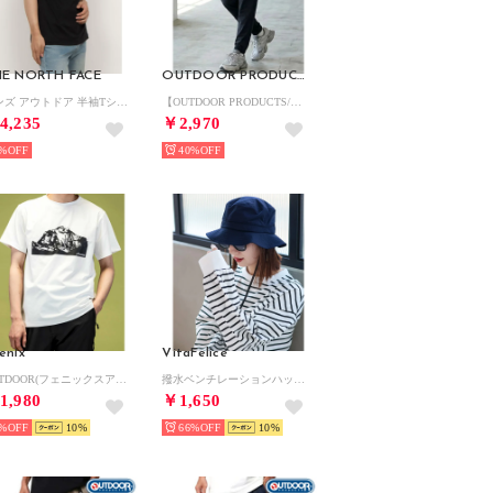
E NORTH FACE
OUTDOOR PRODUCTS
メンズ アウトドア 半袖Tシャツ S/S Small Logo Pocket Tee_ショートスリーブスモールロゴポケットティー NT32547 （ブラック）
【OUTDOOR PRODUCTS/アウトドア プロダクツ】ICEMAX/アイスマックス 接触冷感 UVカット ナイロンストレッチジョガーパンツ イージーパンツ メンズ ボトムス 春夏 快適素材 アクティブパンツ
4,235
￥2,970
%
40%
enix
VitaFelice
OUTDOOR(フェニックスアウトドア)ダウラギリTシャツ メンズTシャツ 速乾 ストレッチ 抗菌 防臭 インナー （オフホワイト）
撥水ベンチレーションハット （NAVY）
1,980
￥1,650
%
10
66%
10