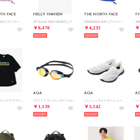
TH FACE
HELLY HANSEN
THE NORTH FACE
TH
/BRIMMER HAT (ブリマーハット) （HL）
/PT BASK MID SHORTS (プリンテッドバスクミッドショーツ) （SS）
/BRIMMER HAT (ブリマーハット) （TB）
￥8,470
￥4,235
￥
30%
30%
30
AQA
AQA
A
/メンズ/レイリバーラグラングラフィックショートスリーブTシャツ （Black）
/ワイドミラージュゴーグル(GOGGLE) （オレンジミラー）
/メッシュウォーターシューズ(SHOES) （WHITE/BLACK）
￥1,139
￥3,542
￥
30%
30%
30