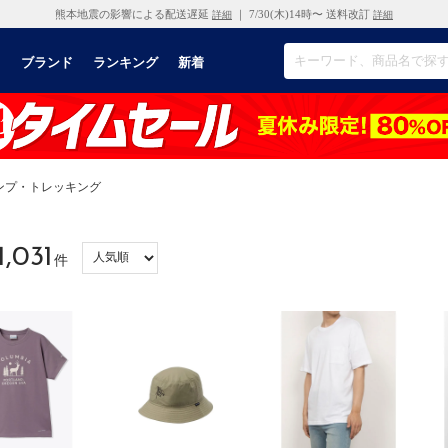
熊本地震の影響による配送遅延
｜ 7/30(木)14時〜 送料改訂
詳細
詳細
リ
ブランド
ランキング
新着
ンプ・トレッキング
1,031
件