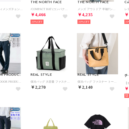
THE NORTH FACE
THE NORTH FACE
Co
/レディス/ウィメンズチェンブリンコーブショートスリーブTシャツ （Shale Purple）
/COMPACT HAT (コンパクトハット) （CK）
メンズ アウトドア 半袖Tシャツ S/S Small Logo Pocket Tee_ショートスリーブスモールロゴポケットティー NT32547 （ホワイト）
￥4,466
￥4,235
￥
30%
30%
30
OUTDOOR PRODUCTS
REAL STYLE
REAL STYLE
チ
2026SS OUTDOOR PRODUCTS/アウトドア プロダクツ 接触冷感 UVカット ドライ 2WAYストレッチ リラックスパンツ/イージーパンツ レディース メンズ （ネイビー）
保冷バッグ 大容量 ファスナー お弁当 クーラーバッグ トート 保温 自立 マチ広 大きめ 軽量 15L 買い物 アウトドア スクエア 手提げ （無地スモークグリーン）
保冷バッグ ファスナー トート 小さめ 保温バッグ クーラーバッグ ショルダーバッグ 軽量 マチ広 自立 レジャー アウトドア スクエア シンプル （ベージュ）
￥2,270
￥2,140
￥