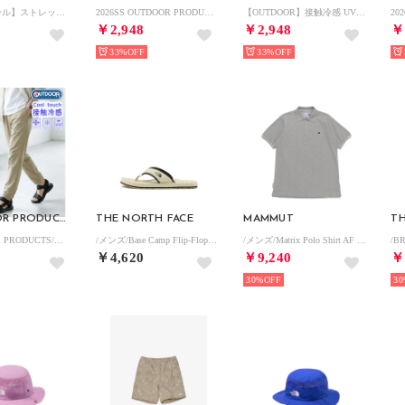
【BALL/ボール】ストレッチ ワンポイント ロゴ刺繍 クライミングショートパンツ/ 無地 ハーフパンツ メンズ ボトムス ショーツ
2026SS OUTDOOR PRODUCTS/アウトドア プロダクツ 接触冷感 UVカット ドライ 2WAYストレッチ リラックスパンツ/イージーパンツ レディース メンズ （ベージュ）
【OUTDOOR】接触冷感 UVカット ドライ 2WAYストレッチ リラックスパンツ/イージーパンツ レディース メンズ ボトムス ウエストゴム
￥2,948
￥2,948
￥
33%
33%
OUTDOOR PRODUCTS
THE NORTH FACE
MAMMUT
TH
【OUTDOOR PRODUCTS/アウトドア プロダクツ】ICEMAX/アイスマックス 接触冷感 UVカット ナイロンストレッチジョガーパンツ イージーパンツ メンズ ボトムス 春夏 快適素材 アクティブパンツ
/メンズ/Base Camp Flip-Flop II (ベース キャンプ フリップ フロップ II) （DK）
/メンズ/Matrix Polo Shirt AF Men （alloy melange PRT1）
￥4,620
￥9,240
￥
30%
30