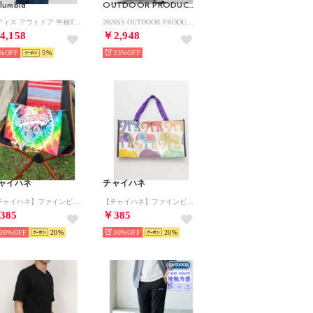
lumbia
OUTDOOR PRODUCTS
レディス アウトドア 半袖Tシャツ ポーラーパイオニアIIショートスリーブTシャツ XL7660 （Safari）
2026SS OUTDOOR PRODUCTS/アウトドア プロダクツ 接触冷感 UVカット ドライ 2WAYストレッチ リラックスパンツ/イージーパンツ レディース メンズ （ブラック）
4,158
￥2,948
%
5
33%
ャイハネ
チャイハネ
【チャイハネ】ファインビニールミニバッグ その他1
【チャイハネ】ファインビニールミニバッグ その他3
385
￥385
30%
20
30%
20