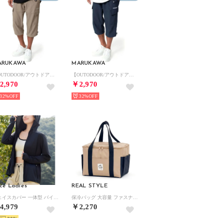
ARUKAWA
MARUKAWA
【OUTODOOR/アウトドア】ドライ UVカット ポリリップ七分カーゴパンツ クロップドパンツ ショートパンツ ミリタリーパンツ メンズ ボトムス 7分丈
【OUTODOOR/アウトドア】ドライ UVカット ポリリップ七分カーゴパンツ クロップドパンツ ショートパンツ ミリタリーパンツ メンズ ボトムス 7分丈
2,970
￥2,970
32%
32%
ce Ladies
REAL STYLE
フェイスカバー 一体型 バイザー付き ラッシュガード 男女兼用 （ブラック）
保冷バッグ 大容量 ファスナー お弁当 クーラーバッグ トート 保温 自立 マチ広 大きめ 軽量 15L 買い物 アウトドア スクエア 手提げ （無地ダークベージュ）
4,979
￥2,270