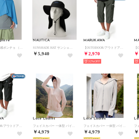
plo:re
NAUTICA
MARUKAWA
M
BreezeShell冷感ポンチョ （ブルー）
SUNSHADE HAT サンシェードハット NT093 CBS （ブラック）
【OUTODOOR/アウトドア】ドライ UVカット ポリリップ七分カーゴパンツ クロップドパンツ ショートパンツ ミリタリーパンツ メンズ ボトムス 7分丈
￥5,940
￥2,970
￥
32%
WA
Lace Ladies
Lace Ladies
La
【OUTODOOR/アウトドア】ドライ UVカット ポリリップ七分カーゴパンツ クロップドパンツ ショートパンツ ミリタリーパンツ メンズ ボトムス 7分丈
フェイスカバー 一体型 バイザー付き ラッシュガード 男女兼用 （ピンク）
フェイスカバー 一体型 バイザー付き ラッシュガード 男女兼用 （グレー）
￥4,979
￥4,979
￥