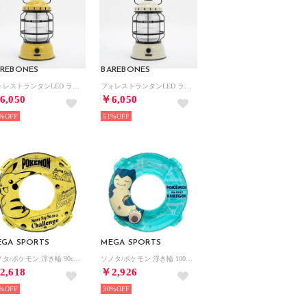
AREBONES
BAREBONES
フォレストランタンLED ランタン【返品不可商品】 （ダスティーイエロー）
フォレストランタンLED ランタン【返品不可商品】 （ヴィンテージホワイト）
6,050
￥6,050
%
51%
EGA SPORTS
MEGA SPORTS
ソノタ/ポケモン 浮き輪 90cm （.）
ソノタ/ポケモン 浮き輪 100cm （.）
2,618
￥2,926
%
30%