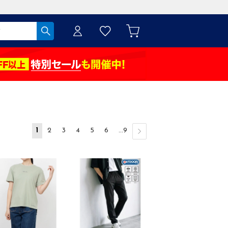
1
2
3
4
5
6
...9