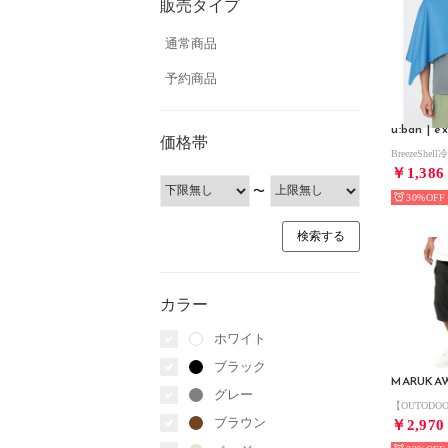
販売タイプ
通常商品
予約商品
u:ban | ex
価格帯
￥1,386
〜
30%
カラー
ホワイト
ブラック
MARUKA
グレー
ブラウン
￥2,970