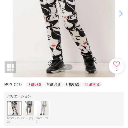
1
/
13
2
MON（152）
S
残り1点
M
残り2点
L
残り2点
LL
残り1点
バリエーション
MON（15
GCH（2）
OWT（99
2）
0）