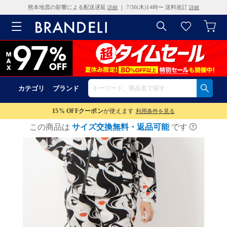
熊本地震の影響による配送遅延
｜ 7/30(木)14時〜 送料改訂
詳細
詳細
カテゴリ
ブランド
15% OFF
クーポン
が使えます
利用条件を見る
この商品は
サイズ交換無料・返品可能
です