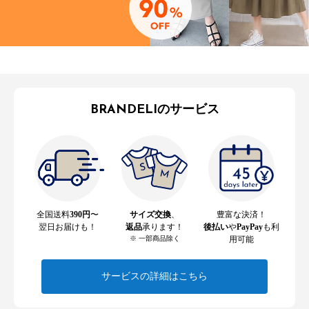
BRANDELIのサービス
全国送料
390円
〜
サイズ交換
、
豊富な決済！
翌日お届けも！
返品
承ります！
後払い
や
PayPay
も利
※ 一部商品除く
用可能
サービスの詳細はこちら