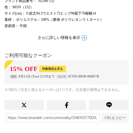
ブランド商品番号
： 762390 152
色
： MON（152）
サイズ(cm)
： S:総丈94.5ウエスト72ヒップ96股下70裾幅14
素材
： ポリエステル：100%（裏側 ポリウレタンラミネート）
原産国
： 中国
さらに詳しい情報を表示
ご利用可能なクーポン
15
%
OFF
対象商品を見る
8月11日 (Tue) 23:59まで
SCYH-SHOP-H0807B
期間
コード
※1回のご注文に使えるクーポンは1つです。注文後の適用はできません。
URLをコピー