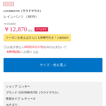
（ラウドマウス）
LOUDMOUTH
レインパンツ （MON）
￥19,800
￥12,870
35%OFF
税込
クーポンを使えばさらに
1,930
円引き！
※適用条件
お急ぎ便なら
8時間26分36秒
以内
のお支払いで
8月9日(日)
にお届け
詳細
サイズ・色を選ぶ
ショップ
:
ニッキー
ブランド
:
LOUDMOUTH
（ラウドマウス）
性別タイプ
:
レディース
カテゴリ
: