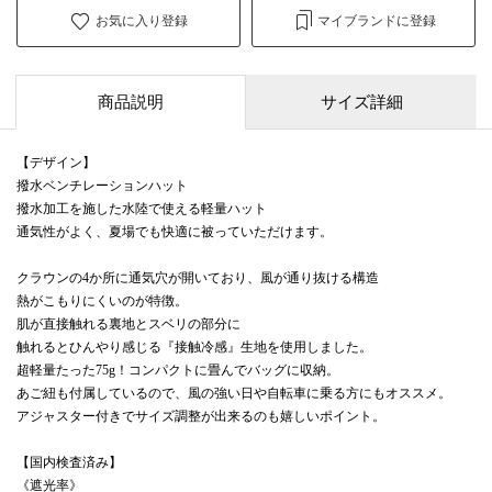
お気に入り登録
マイブランドに登録
商品説明
サイズ詳細
【デザイン】
撥水ベンチレーションハット
撥水加工を施した水陸で使える軽量ハット
通気性がよく、夏場でも快適に被っていただけます。
クラウンの4か所に通気穴が開いており、風が通り抜ける構造
熱がこもりにくいのが特徴。
肌が直接触れる裏地とスベリの部分に
触れるとひんやり感じる『接触冷感』生地を使用しました。
超軽量たった75g！コンパクトに畳んでバッグに収納。
あご紐も付属しているので、風の強い日や自転車に乗る方にもオススメ。
アジャスター付きでサイズ調整が出来るのも嬉しいポイント。
【国内検査済み】
《遮光率》