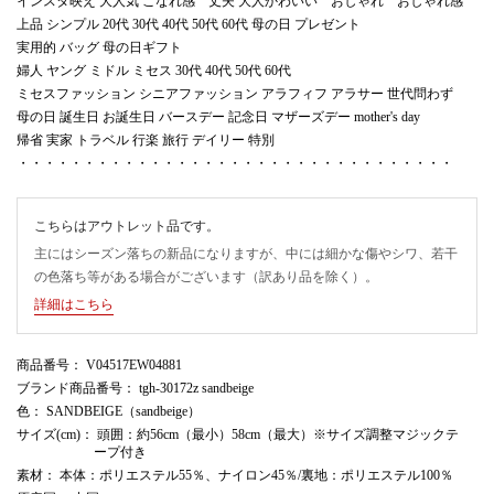
インスタ映え 大人気 こなれ感 丈夫 大人かわいい おしゃれ おしゃれ感
上品 シンプル 20代 30代 40代 50代 60代 母の日 プレゼント
実用的 バッグ 母の日ギフト
婦人 ヤング ミドル ミセス 30代 40代 50代 60代
ミセスファッション シニアファッション アラフィフ アラサー 世代問わず
母の日 誕生日 お誕生日 バースデー 記念日 マザーズデー mother's day
帰省 実家 トラベル 行楽 旅行 デイリー 特別
・・・・・・・・・・・・・・・・・・・・・・・・・・・・・・・・・
こちらはアウトレット品です。
主にはシーズン落ちの新品になりますが、中には細かな傷やシワ、若干
の色落ち等がある場合がございます（訳あり品を除く）。
詳細はこちら
商品番号
： V04517EW04881
ブランド商品番号
： tgh-30172z sandbeige
色
： SANDBEIGE（sandbeige）
サイズ(cm)
： 頭囲：約56cm（最小）58cm（最大）※サイズ調整マジックテ
ープ付き
素材
： 本体：ポリエステル55％、ナイロン45％/裏地：ポリエステル100％