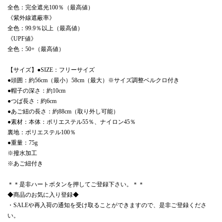
全色：完全遮光100％（最高値）
《紫外線遮蔽率》
全色：99.9％以上（最高値）
《UPF値》
全色：50+（最高値）
【サイズ】●SIZE：フリーサイズ
●頭囲：約56cm（最小）58cm（最大）※サイズ調整ベルクロ付き
●帽子の深さ：約10cm
●つば長さ：約6cm
●あご紐の長さ：約88cm（取り外し可能）
●素材：本体：ポリエステル55％、ナイロン45％
裏地：ポリエステル100％
●重量：75g
※撥水加工
※あご紐付き
＊＊是非ハートボタンを押してご登録下さい。＊＊
◆商品のお気に入り登録◆
・SALEや再入荷の通知を受け取ることができますので、是非ご登録くださ
い。