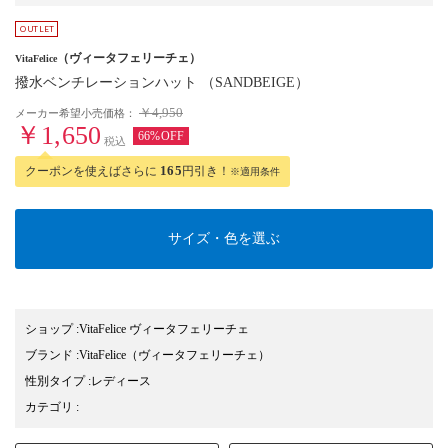
（ヴィータフェリーチェ）
VitaFelice
撥水ベンチレーションハット （SANDBEIGE）
￥4,950
メーカー希望小売価格：
￥1,650
66%OFF
税込
クーポンを使えばさらに
165
円引き！
※適用条件
サイズ・色を選ぶ
ショップ
:
VitaFelice ヴィータフェリーチェ
ブランド
:
VitaFelice
（ヴィータフェリーチェ）
性別タイプ
:
レディース
カテゴリ
: