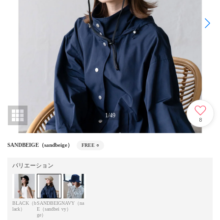
1
/
49
8
SANDBEIGE（sandbeige）
FREE
○
バリエーション
BLACK（b
SANDBEIG
NAVY（na
lack）
E（sandbei
vy）
ge）