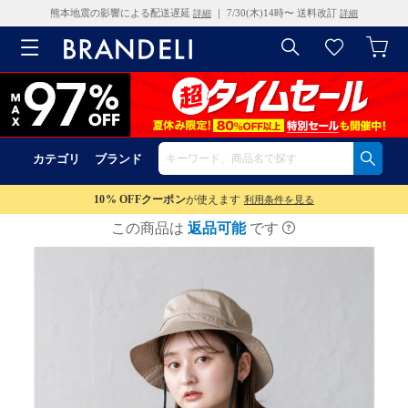
熊本地震の影響による配送遅延
｜ 7/30(木)14時〜 送料改訂
詳細
詳細
カテゴリ
ブランド
10% OFF
クーポン
が使えます
利用条件を見る
この商品は
返品可能
です