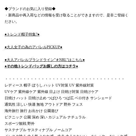
◆ブランドのお気に入り登録◆
・新商品や再入荷などの情報を受け取ることができますので、是非ご登録く
ださい。
●トレンド帽子特集?●
●大人女子の為のアパレルPICKUP●
●大人アパレルブランドライン”＃NRL”はこちら●
●その他トレンドバッグお探しの方はコチラ●
・・・・・・・・・・・・・・・・・・・・・・・・・・・・・・・・・
レディース 帽子 ぼうし ハット UV対策 UV 紫外線対策
UVケア 紫外線ケア 紫外線 日よけ 日焼け対策 日焼けケア
日焼け ハット 日焼け止め つばひろ つば広 ベロ付き サンシェード
通気性 涼しい 快適 無地 アウトドア 野外 フェス
海外旅行 旅行 お出かけ 公園遊び
ピクニック 公園 深め 深い カジュアル ナチュラル
スポーツ観戦 野外
サステナブル サスティナブル ノームコア