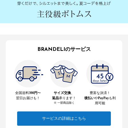
BRANDELIのサービス
全国送料
390円
〜
サイズ交換
、
豊富な決済！
翌日お届けも！
返品
承ります！
後払い
や
PayPay
も利
※ 一部商品除く
用可能
サービスの詳細はこちら