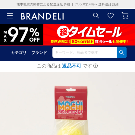
熊本地震の影響による配送遅延
｜ 7/30(木)14時〜 送料改訂
詳細
詳細
カテゴリ
ブランド
この商品は
返品不可
です