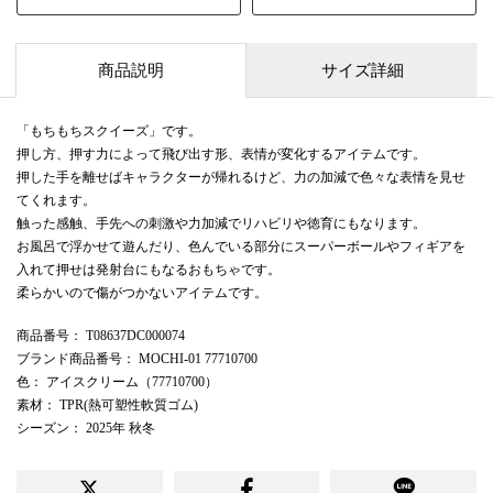
商品説明
サイズ詳細
「もちもちスクイーズ」です。
押し方、押す力によって飛び出す形、表情が変化するアイテムです。
押した手を離せばキャラクターが帰れるけど、力の加減で色々な表情を見せ
てくれます。
触った感触、手先への刺激や力加減でリハビリや徳育にもなります。
お風呂で浮かせて遊んだり、色んでいる部分にスーパーボールやフィギアを
入れて押せは発射台にもなるおもちゃです。
柔らかいので傷がつかないアイテムです。
商品番号
： T08637DC000074
ブランド商品番号
： MOCHI-01 77710700
色
： アイスクリーム（77710700）
素材
： TPR(熱可塑性軟質ゴム)
シーズン
： 2025年 秋冬