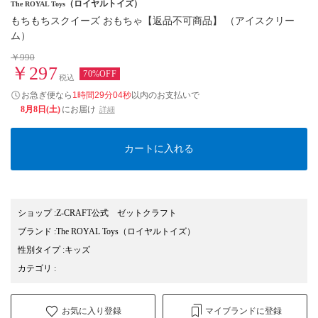
（ロイヤルトイズ）
The ROYAL Toys
もちもちスクイーズ おもちゃ【返品不可商品】 （アイスクリー
ム）
￥990
￥297
70%OFF
税込
お急ぎ便なら
1時間29分03秒
以内
のお支払いで
8月8日(土)
にお届け
詳細
カートに入れる
ショップ
:
Z-CRAFT公式 ゼットクラフト
ブランド
:
The ROYAL Toys
（ロイヤルトイズ）
性別タイプ
:
キッズ
カテゴリ
:
お気に入り登録
マイブランドに登録