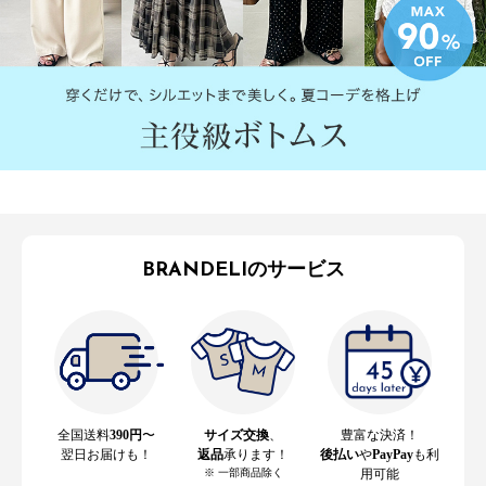
BRANDELIのサービス
全国送料
390円
〜
サイズ交換
、
豊富な決済！
翌日お届けも！
返品
承ります！
後払い
や
PayPay
も利
※ 一部商品除く
用可能