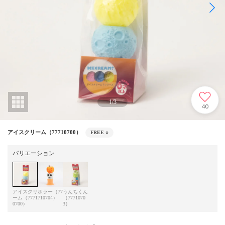
1
/
3
40
アイスクリーム（77710700）
FREE
○
バリエーション
アイスクリ
ホラー（77
うんちくん
ーム（7771
710704）
（7771070
0700）
3）