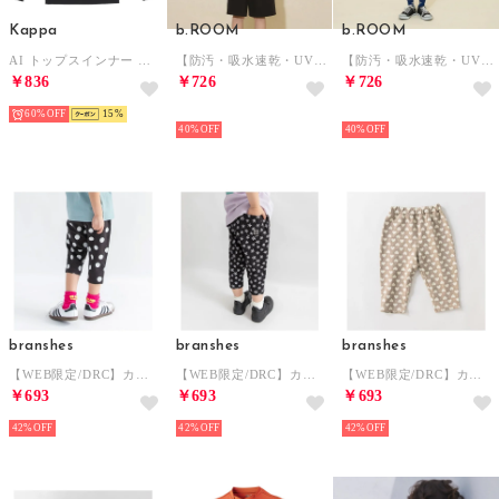
Kappa
b.ROOM
b.ROOM
AI トップスインナー （BK）
【防汚・吸水速乾・UV】【カイテキ天竺】ドライメッシュバックプリントTシャツ （黒）
【防汚・吸水速乾・UV】【カイテキ天竺】ドライメッシュバックプリントTシャツ （モデレート グリーン）
￥836
￥726
￥726
60%
15
NEW
NEW
40%
40%
branshes
branshes
branshes
【WEB限定/DRC】カットソー7分丈パンツ ゆったりサイズ （95:黒_ドット柄）
【WEB限定/DRC】カットソー7分丈パンツ ゆったりサイズ （94:黒_小花柄）
【WEB限定/DRC】カットソー7分丈パンツ ゆったりサイズ （92:ベージュ_ハート柄）
￥693
￥693
￥693
42%
42%
42%