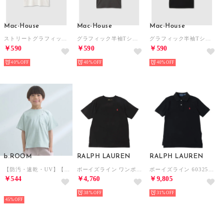
Mac-House
Mac-House
Mac-House
ストリートグラフィック ビッグシルエット半袖Tシャツ （オフホワイト）
グラフィック半袖Tシャツ （チャコール）
グラフィック半袖Tシャツ （ブラック）
￥590
￥590
￥590
40%
40%
40%
b.ROOM
RALPH LAUREN
RALPH LAUREN
【防汚・速乾・UV】【カイテキ天竺】ゆったりサイズベーシックTシャツ （ライト グリーン）
ボーイズライン ワンポイント クルーネック 半袖Tシャツ キッズ（ポロブラック）
ボーイズライン 603252 ワンポイント 半袖ポロシャツ ポロシャツ （ブラック）
￥544
￥4,760
￥9,805
NEW
38%
31%
45%