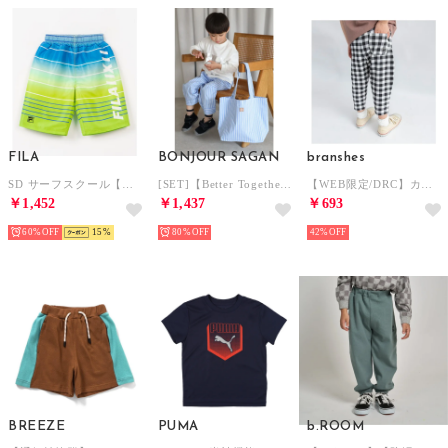
FILA
BONJOUR SAGAN
branshes
SD サーフスクール【返品不可商品】 （LIM）
[SET]【Better Together】【3-10才対応】ストライプ柄パンツ×エコバッグ （LIGHT-BLUE）
【WEB限定/DRC】カットソー7分丈パンツ ゆったりサイズ （93:黒_ギンガム）
￥1,452
￥1,437
￥693
60%
15
80%
42%
BREEZE
PUMA
b.ROOM