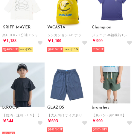
KRIFF MAYER
VACASTA
Champion
楽LUCK- 7分袖 Tシャツ（メガマウス） （OFF）
シンカンセンAB ナップサック （YL）
ジュニア 半袖機能Tシャツ 半袖機能Tシャツ_SHORT SLEEVE T-SHIRT CK-BS307 （BRIGHT PURPLE）
￥1,188
￥1,100
￥999
40%
5
60%
15
52%
b.ROOM
GLAZOS
branshes
【防汚・速乾・UV】【カイテキ天竺】ゆったりサイズベーシックTシャツ （黒）
【大人向けサイズあり】綿ポリストレッチツイル・アクティブハーフパンツ （ブルー）
【爽パン / 綿100％】パナマ織りカラーハーフパンツ （オリーブ）
￥544
￥693
￥990
NEW
65%
50%
45%