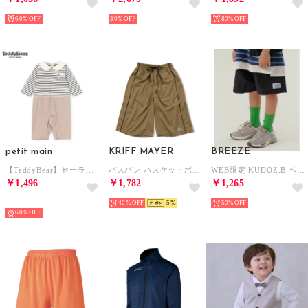
60%
30%
80%
petit main
KRIFF MAYER
BREEZE
【TeddyBear】セーラーくまカバーオール【返品不可商品】 （紺）
バスパン バスケットボール パンツ （BEIGE）
WEB限定 KUDOZ.B ベイカーポケットハーフパンツ （ブラック）
￥1,496
￥1,782
￥1,265
NEW
40%
5
50%
60%