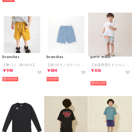
branshes
branshes
petit main
【爽パン / 綿100％】パナマ織りカラーハーフパンツ （キャメル）
【綿100％／カラバリ】ラクショーパンツ （ネイビーブルー）
【水陸両用】ナイロンハーフパンツ 4分丈 （レインボー）
￥990
￥880
￥836
50%
33%
NEW
60%