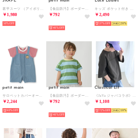
SKAPE
petit main
Lace Ladies
甚平スーツ （アイボリー）
【食品防汚】ボーダー半袖Tシャツ （黒）
キッズ ポケット付き ショートパンツ 水着 ユニセックス【返品不可商品】 （ピンク）
￥1,980
￥792
￥2,490
50%
NEW
37%
20
40%
petit main
petit main
Classical Elf
サロペットカバーオール 【返品不可商品】 （赤）
【食品防汚】ボーダー半袖Tシャツ （ライト グリーン）
《JaVa ジャバコラボ》オーガニックコットン混 綿100％ハシゴレースフットボールTEE （チャコールグレー）
￥2,244
￥792
￥1,108
40%
NEW
72%
10
40%