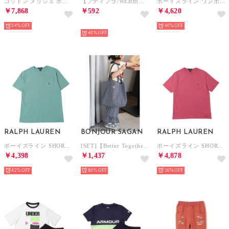
コットン メッシュ ポロシャツ 半袖ポロシャツ （ポロブラック）
【プティプラ/WEB別注】バックプリント半袖Tシャツ （ライト グレー）
ボーイズライン ワンポイント Vネック 半袖Tシャツ （ネイビー）
￥7,868
￥592
￥4,620
34%
NEW
40%
40%
RALPH LAUREN
BONJOUR SAGAN
RALPH LAUREN
ボーイズライン SHORT SLEEVE POCKET KNIT T-SHIRT 半袖Tシャツ （グリーン）
[SET]【Better Together】【3-10才対応】ストライプ柄パンツ×エコバッグ （NAVY）
ボーイズライン SHORT SLEEVE POCKET KNIT T-SHIRT 半袖Tシャツ （レッド）
￥4,398
￥1,437
￥4,878
42%
80%
36%