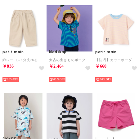
petit main
kladskap
petit main
綿レーヨン8分丈ゆるパンツ （ECRU(キナリ)）
太古の生きものボーダー半袖Tシャツ （ブルー）
【防汚】カラーボーダー半袖Tシャツ （ライト ピンク）
￥836
￥2,464
￥660
NEW
NEW
NEW
60%
60%
60%