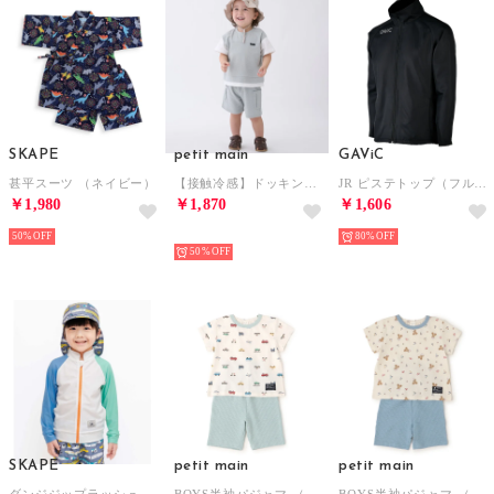
SKAPE
petit main
GAViC
甚平スーツ （ネイビー）
【接触冷感】ドッキングカットセットアップ （エメラルド グリーン）
JR ピステトップ（フルZIP）裏メッシュ付 （BLK/BLK）
￥1,980
￥1,870
￥1,606
50%
NEW
80%
50%
SKAPE
petit main
petit main