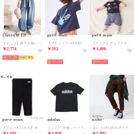
Classical Elf
petit main
petit main
【キッズ】親子お揃い リンクコーデできちゃう！カーブイージーデニムパンツ（ワイド） （ブルー）
【プティプラ/WEB別注】バックプリント半袖Tシャツ （黒）
【リンク】アップリケカバーオール【返品不可商品】 （紺）
￥2,774
￥592
￥1,496
53%
10
NEW
NEW
40%
60%
petit main
adidas
oichii
【アニメちいかわ】ポケットレギンス （黒）
ジュニア 半袖シャツ ESSENTIALS 半袖Tシャツ JZ5391 （ブラック/ホワイト）
【oi_TAPERED/オイテーパード】 （チョコレート）
￥1,056
￥2,079
￥1,892