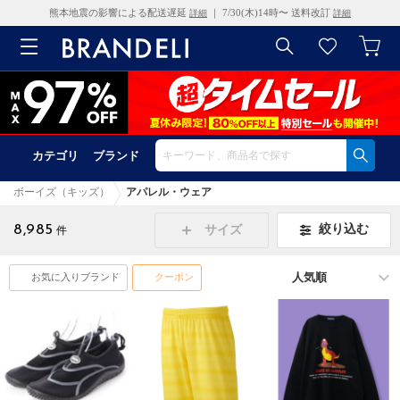
熊本地震の影響による配送遅延
｜ 7/30(木)14時〜 送料改訂
詳細
詳細
カテゴリ
ブランド
ボーイズ（キッズ）
アパレル・ウェア
8,985
絞り込む
サイズ
件
お気に入りブランド
クーポン