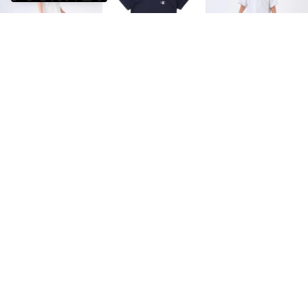
petit main
Champion
petit main
【水陸両用】ナイロンハーフパンツ 4分丈 （ストライプ）
ジュニア 半袖機能Tシャツ 半袖機能Tシャツ_SHORT SLEEVE T-SHIRT CK-BS307 （NAVY）
【水陸両用】POP柄ハーフパンツ （レインボー）
￥836
￥999
￥1,045
NEW
52%
50%
60%
petit main
petit main
petit main
ひかるBOYS半袖パジャマ （ブルー）
ひかるBOYS半袖パジャマ （グリーン）
【接触冷感】ネップグラフィック半袖Tシャツ （オフ ホワイト）
￥1,045
￥1,045
￥1,045