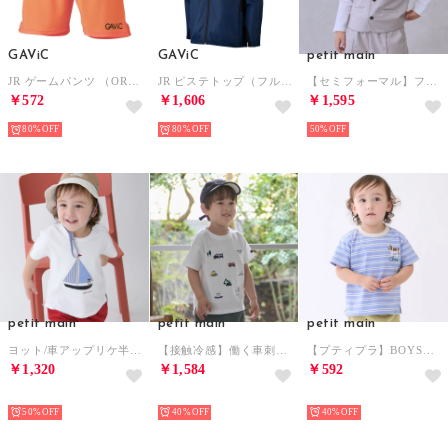
GAViC
GAViC
petit main
JR ゲームパンツ （ORG）
JR ピステトップ（フルZIP）裏メッシュ付 （NVY/BLK）
【セミフォーマル】フォーマルベスト （ライト グレー）
￥572
￥1,606
￥1,595
80%
80%
50%
petit main
petit main
petit main
ヨット/車アップリケ半袖Tシャツ （オフ ホワイト）
【接触冷感】働く車刺しゅう半袖Tシャツ （オフ ホワイト）
【プティプラ】BOYS半袖Tシャツ （パープル）
￥1,320
￥1,584
￥592
NEW
NEW
NEW
50%
40%
40%