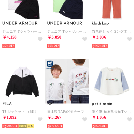
UNDER ARMOUR
UNDER ARMOUR
kladskap
ジュニア Tシャツハーフパンツセット UAテック グラフィック ショートスリーブ Tシャツ&ショーツセット 6012495 （White / Black / Fuchsia）
ジュニア Tシャツハーフパンツセット UAテック カラーブロック Tシャツ&ショーツセット 6001343 （Midnight Navy）
恐竜刺しゅうロング丈ストレートパンツ （レンガ）
￥4,158
￥3,850
￥3,036
30%
30%
60%
FILA
KP
petit main
TJ ジャケット （BK）
日本製/JAPANモチーフ長袖Tシャツ(100-160cm) （白）
働く車 袖布帛長袖Tシャツ （オフ ホワイト）
￥1,892
￥3,267
￥1,056
60%
15
70%
60%