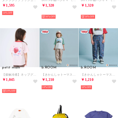
ダンジジップラッシュガード （ホワイト）
BOYS半袖パジャマ （エメラルド グリーン）
BOYS半袖パジャマ （サックス）
￥1,595
￥1,320
￥1,320
50%
NEW
NEW
50%
50%
petit main
b.ROOM
b.ROOM
【接触冷感】ネップグラフィック半袖Tシャツ （ライト ピンク）
【きかんしゃトーマス】トーマス総柄パンツ （ベージュ）
【きかんしゃトーマス】トーマス総柄パンツ （チャコール）
￥1,045
￥1,210
￥1,210
NEW
50%
50%
50%