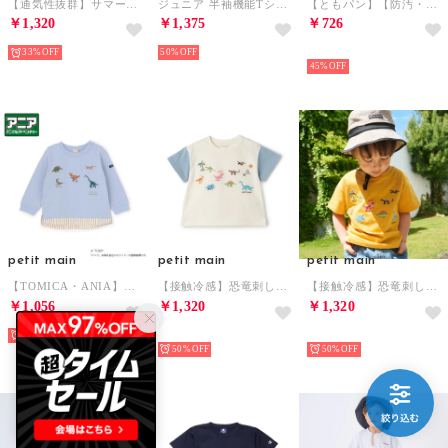
【通気性抜群】サマーエール サイドライン メッシュハーフパンツ 4分丈 （ブラウン）
ジュニア 半袖機能Tシャツ ACTIVE SPORTS ポリ グラフィック Tシャツ 686981 (ネイビー)
【ともパン】【防汚・速乾】イージーパンツ （カーキ）
￥1,320
￥1,375
￥726
33%
50%
NEW
45%
petit main
petit main
petit main
【TOMICA・ANIA】裾シャツ長袖Tシャツ （ブルー）
【接触冷感】恐竜刺しゅう半袖Tシャツ （オフ ホワイト）
【接触冷感】恐竜刺しゅう半袖Tシャツ （オレンジ）
￥1,056
￥1,320
￥1,320
60%
NEW
NEW
50%
50%