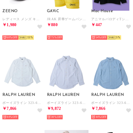
ZEENO
GAViC
Mac-House
レディース メンズ キッズ ジュニア ユニセックス サンダル アクアシューズ マリンシューズ アウトドアシューズ 水陸両用 ウォーターシューズ （ブラック/グレー）
JR AK 昇華ゲームパンツ （YEL）
アニマルパロディTシャツ （ブラック）
￥1,980
￥880
￥447
SELECT
HOT
HOT
60%
15
75%
54%
5
RALPH LAUREN
RALPH LAUREN
RALPH LAUREN
ボーイズライン 323-677133 ワンポイント オックスフォードシャツ 長袖シャツ （ホワイト）
ボーイズライン 323-677177 ワンポイント オックスフォードシャツ 長袖シャツ （ブルーストライプ）
ボーイズライン 323-677133 ワンポイント オックスフォードシャツ 長袖シャツ （ブルー）
￥7,866
￥9,872
￥7,866
44%
30%
44%