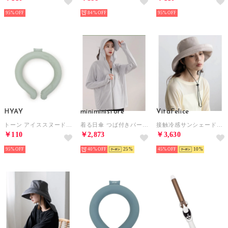
95%
84%
95%
HYAY
miniministore
VitaFelice
トーン アイススヌード ビッグ 首用冷却スヌード【返品不可商品】 （デザートセージ）
着る日傘 つば付きパーカーラッシュガード【返品不可商品】 （ライトグレー）
接触冷感サンシェード付きハット （ICEGRAY）
￥110
￥2,873
￥3,630
95%
40%
25
45%
10