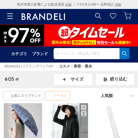
熊本地震の影響による配送遅延
｜ 7/30(木)14時〜 送料改訂
詳細
詳細
カテゴリ
ブランド
BRANDELI (ブランデリ) TOP
コスメ・美容・香水
605
絞り込む
サイズ
件
お気に入りブランド
クーポン