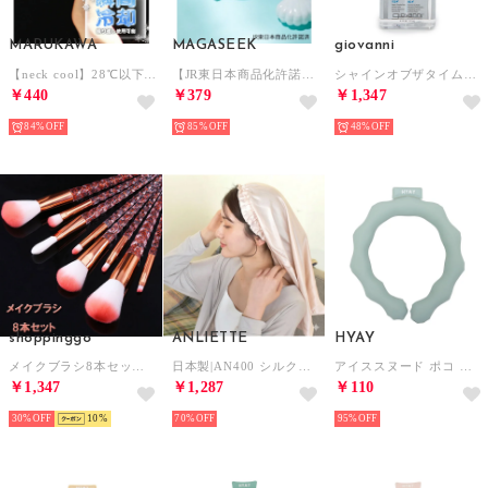
MARUKAWA
MAGASEEK
giovanni
【neck cool】28℃以下で自然凍結 結露しないネッククーラー /メンズ レディース /アウトドア ジョギング バイク 猛暑 熱中症対策 クールリング【返品不可商品】
【JR東日本商品化許諾済】はやぶさ×こまち総柄ネッククーリング（MAGASEEK/d fashionオリジナル）【返品不可商品】 （その他）
シャインオブザタイムス ヘアミスト 127ml トリートメント 【返品不可商品】 （他）
￥440
￥379
￥1,347
84%
85%
48%
shoppinggo
ANLIETTE
HYAY
メイクブラシ8本セット 持ち運び 携帯 化粧 8本セット コスメ メイクアップ メイクブラシセット 化粧筆セット コスメキット ギフトセット【返品不可商品】 （ゴールド）
日本製|AN400 シルク混 ナイトキャップ ヘアケアアイテム【返品不可商品】 （パールピンク）
アイススヌード ポコ 冷感スヌード【返品不可商品】 （ペールブルー）
￥1,347
￥1,287
￥110
30%
10
70%
95%