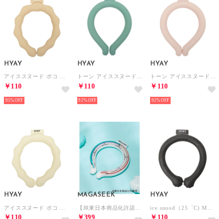
HYAY
HYAY
HYAY
アイススヌード ポコ 冷感スヌード【返品不可商品】 （ベージュ）
トーン アイススヌード 首用冷却スヌード【返品不可商品】 （マリングリーン）
トーン アイススヌード 首用冷却スヌード【返品不可商品】 （クリスタルピンク）
￥110
￥110
￥110
95%
92%
92%
HYAY
MAGASEEK
HYAY
アイススヌード ポコ 冷感スヌード【返品不可商品】 （ホワイト）
【JR東日本商品化許諾済】はやぶさ×こまち連結ネッククーリング（MAGASEEK/d fashionオリジナル）【返品不可商品】 （その他）
ice snood（25゜C) MONOTONE【返品不可商品】 （MONOTONE）
￥110
￥399
￥110