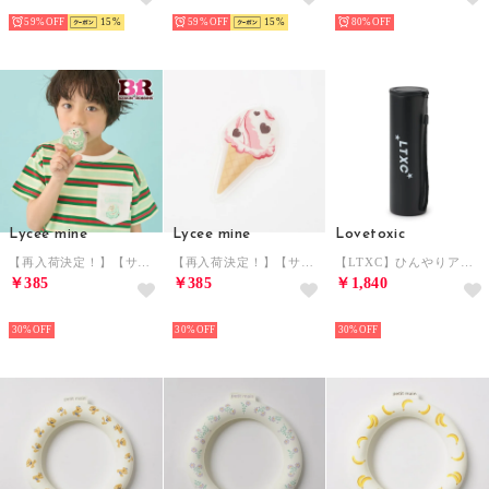
59%
15
59%
15
80%
Lycee mine
Lycee mine
Lovetoxic
【再入荷決定！】【サーティワン アイスクリーム】ダイカット保冷剤【返品不可商品】 （ミント）
【再入荷決定！】【サーティワン アイスクリーム】ダイカット保冷剤【返品不可商品】 （ピンク）
【LTXC】ひんやりアイスボトル （黒）
￥385
￥385
￥1,840
NEW
NEW
NEW
30%
30%
30%