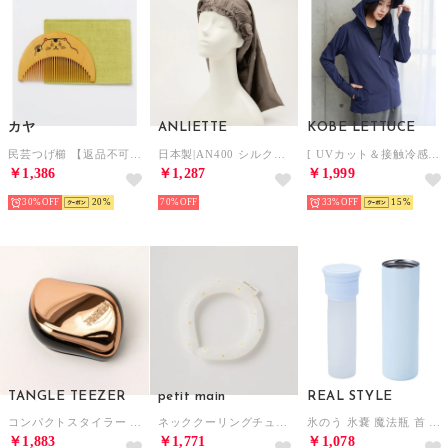
カヤ
ANLIETTE
KOBE LETTUCE
民芸つげ櫛 【返品不可商品】 （その他3）
日本製|AN400 シルク混 ナイトキャップ ヘアケアアイテム【返品不可商品】 （シャイニーグレー）
[ UVカット＆接触冷感 ] M L XL 取り外しサンバイザー付きパーカー【A指穴】[選べる2タイプ] [C7760]【返品不可商品】 （ネイビー）
￥1,386
￥1,287
￥1,999
30%
20
70%
33%
15
TANGLE TEEZER
petit main
REAL STYLE
コンパクトスタイラー ブラッシングブラシ 【返品不可商品】 （ローズゴールド）
ネッククーリングチューブ （デイジー）
氷のう 氷嚢 魔法瓶 首 スポーツ 携帯 ネッククーラー 首 冷やす 水筒型 保冷 アイスパック 真空断熱構造 熱中症対策 持ち運び 140ml 【返品不可商品】 （スカイブルー）
￥1,883
￥1,771
￥1,078