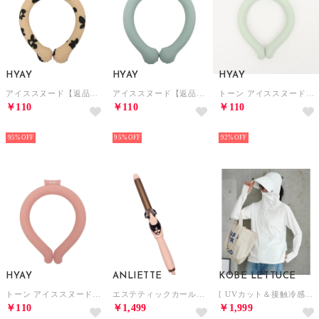
HYAY
HYAY
HYAY
アイススヌード【返品不可商品】 （レトロフラワー）
アイススヌード【返品不可商品】 （ペールブルー）
トーン アイススヌード 首用冷却スヌード【返品不可商品】 （デザートセージ）
￥110
￥110
￥110
HOT
HOT
HOT
95%
95%
92%
HYAY
ANLIETTE
KOBE LETTUCE
トーン アイススヌード 首用冷却スヌード【返品不可商品】 （マゼンタ）
エステティックカールアイロン ヘアアイロン【返品不可商品】 （コーラルピンク）
[ UVカット＆接触冷感 ] M L XL 取り外しサンバイザー付きパーカー【A指穴】[選べる2タイプ] [C7760]【返品不可商品】 （ホワイト）
￥110
￥1,499
￥1,999