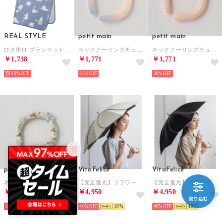
REAL STYLE
petit main
petit main
ひざ掛け ブランケット 夏用 ボレロ ポンチョ 接触冷感 ひんやり 涼しい タオルケット 70×90cm 子供 キッズ 大人 可愛い 洗える （シロクマ）
ネッククーリングチューブ （ピンクグラデーション）
ネッククーリングチューブ （フラワー）
￥1,738
￥1,771
￥1,771
39%
30%
30%
petit main
VitaFelice
VitaFelice
ネッククーリングチューブ （恐竜）
【完全遮光】フラワー日傘 （IVORY）
【完全遮光】フラワー日傘 （BLACK）
￥1,771
￥4,950
￥4,950
30%
40%
10
40%
10