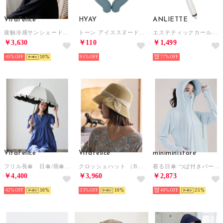
VitaFelice
HYAY
ANLIETTE
接触冷感サンシェード付きハット （GRAY）
トーン アイススヌード ビッグ 首用冷却スヌード【返品不可商品】 （ブルースチール）
エステティックカールアイロン ヘアアイロン【返品不可商品】 （ミルキーホワイト）
￥3,630
￥110
￥1,499
45%
10
95%
77%
VitaFelice
VitaFelice
miniministore
フリル長傘 日傘/雨傘（晴雨兼用） （WHITE）
クロッシェハット （BEIGE）
着る日傘 つば付きパーカーラッシュガード【返品不可商品】 （ライトブルー）
￥4,400
￥3,960
￥2,873
42%
10
33%
10
40%
25