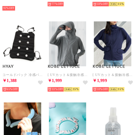
HOT
77%
33%
15
92%
HYAY
KOBE LETTUCE
KOBE LETTUCE
コールドバック 冷感パッド【返品不可商品】 （ブラック）
[ UVカット＆接触冷感 ] M L XL 取り外しサンバイザー付きパーカー【Bグローブ】[選べる2タイプ] [C7760]【返品不可商品】 （杢グレー）
[ UVカット＆接触冷感 ] M L XL 取り外しサンバイザー付きパーカー【Bグローブ】[選べる2タイプ] [C7760]【返品不可商品】 （ネイビー）
￥1,388
￥1,999
￥1,999
65%
33%
15
33%
15