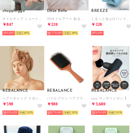
shoppinggo
Doux Belle
BREEZE
ネイルチップ ショート カラフル 可愛い つけ爪 アートチップ ネイルアートデコチップ オーバル 【返品不可商品】 （KARA）
3Dネイルアート 貼るだけデコシール【返品不可商品】 （その他21）
くるっと虫よけバンド×GJ8マン （サックス）
￥847
￥220
￥220
30%
10
77%
10
60%
REBALANCE
REBALANCE
REBALANCE
ヘアーキャップ リボンアクセント （C）
パドルブラシ ヘアブラシ 頭皮ケア 頭皮マッサージ【返品不可商品】 （A）
iasu マッサージガン【返品不可商品】 （ブラック）
￥598
￥980
￥3,680
69%
15
67%
15
62%
15