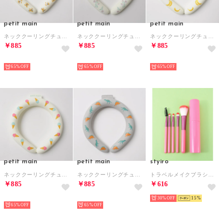
petit main
petit main
petit main
ネッククーリングチューブ （くま）
ネッククーリングチューブ （フラワー）
ネッククーリングチューブ （バナナ）
￥885
￥885
￥885
NEW
NEW
NEW
65%
65%
65%
petit main
petit main
styiro
ネッククーリングチューブ （アイスクリーム）
ネッククーリングチューブ （恐竜）
トラベルメイクブラシセット ケース付き【返品不可商品】 （ディープピンク）
￥885
￥885
￥616
NEW
NEW
30%
15
65%
65%