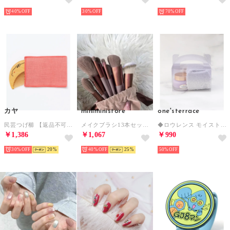
40%
30%
70%
カヤ
miniministore
one'sterrace
民芸つげ櫛 【返品不可商品】 （その他1）
メイクブラシ13本セット 収納ポーチ付き【返品不可商品】
◆ロウレンス モイスト&ソックスセット【返品不可商品】 （パープル(983)）
￥1,386
￥1,067
￥990
30%
20
40%
25
50%