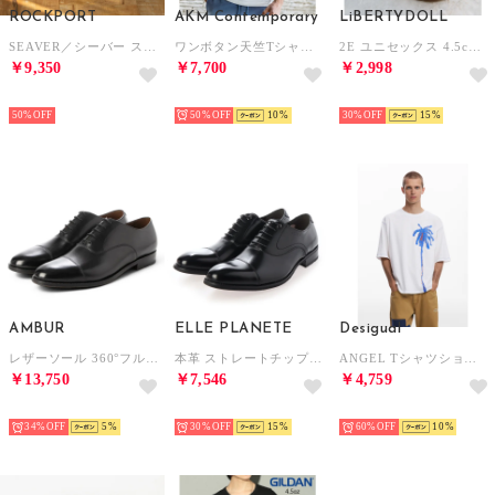
ROCKPORT
AKM Contemporary
LiBERTYDOLL
SEAVER／シーバー ステップアクティベイテッド エプロン トゥ （ニュー ブラウン）
ワンボタン天竺Tシャツ 半袖Tシャツ （オフホワイト）
2E ユニセックス 4.5cmヒール 4ベルトスポーツサンダル ワンピース ワイドパンツ ロングスカート 韓国ファッション 歩きやすい 履きやすい /4165 （ベージュ）
￥9,350
￥7,700
￥2,998
SELECT
SELECT
SELECT
50%
50%
10
30%
15
AMBUR
ELLE PLANETE
Desigual
レザーソール 360°フルマッケイ製法 内羽根ストレートチップ（ブラック） CHIP アンバー
本革 ストレートチップビジネスシューズ （ブラック）
ANGEL Tシャツショートスリーブ （ホワイト）
￥13,750
￥7,546
￥4,759
SELECT
SELECT
SELECT
34%
5
30%
15
60%
10