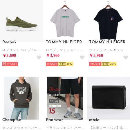
Reebok
TOMMY HILFIGER
TOMMY HILFIGER
スプリント バイブ / REEBOK SPRINT VIBE SA （オリーブグリーン）
ロゴプリントショートスリーブTシャツ （ライトグレー）
サインシフトレギュラーショートスリーブTシャツ （マルチ）
￥3,690
￥3,960
￥3,960
44%
40%
30
40%
30
Champion
Printstar
maile
メンズ スウェットパーカー HOODED SWEATSHIRT C3-C122 （オフブラック）
ドライスウェット ハーフパンツ 吸汗速乾 ショートパンツ 半パン カラバリ 推し活 メッシュ UVカット 00325 （ブラック）
【本革コードバン】名刺入れ （グリーン）