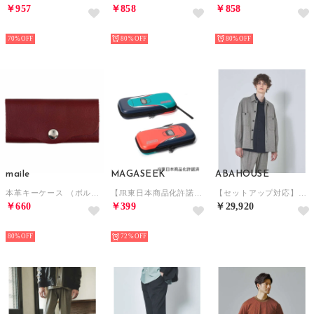
￥957
￥858
￥858
HOT
HOT
HOT
70%
80%
80%
maile
MAGASEEK
ABAHOUSE
本革キーケース （ボルドー）
【JR東日本商品化許諾済】はやぶさ×こまち 新幹線ゲームケース（MAGASEEK/d fashionオリジナル） （その他）
【セットアップ対応】T/R フランス綾 CPO ブルゾン/シャツ （グレージュ）
￥660
￥399
￥29,920
HOT
HOT
NEW
80%
72%