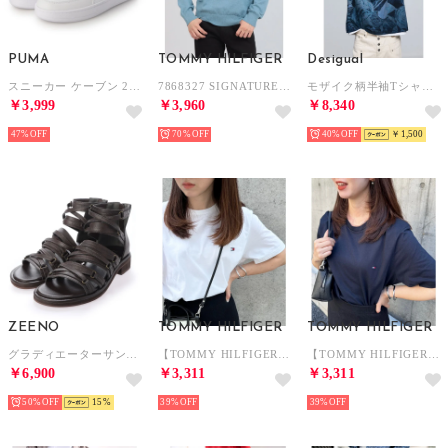
PUMA
TOMMY HILFIGER
Desigual
スニーカー ケーブン 2.0 _ 392290 （ホワイト/シルバー）
7868327 SIGNATURE SOLID V NECK ニット （シャンブレーヒース）
モザイク柄半袖Tシャツ （ブルー）
￥3,999
￥3,960
￥8,340
47%
70%
40%
￥1,500
ZEENO
TOMMY HILFIGER
TOMMY HILFIGER
グラディエーターサンダル メンズサンダル ミドルカット カジュアルシューズ コンフォートサンダル スポーツサンダル 編み込み メンズシューズ （ダークブラウン）
【TOMMY HILFIGER】トミーヒルフィガー / トップス 半袖 Tシャツ ビッグシルエット クルーネック ワンポイント 無地 ロゴ コットン100%
【TOMMY HILFIGER】トミーヒルフィガー / トップス 半袖 Tシャツ ビッグシルエット クルーネック ワンポイント 無地 ロゴ コットン100%
￥6,900
￥3,311
￥3,311
50%
15
39%
39%