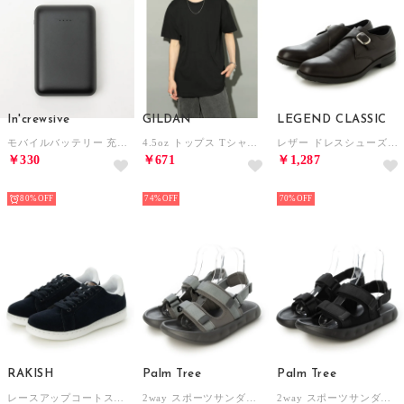
In'crewsive
GILDAN
LEGEND CLASSIC
モバイルバッテリー 充電器 10000mAh【返品不可商品】 （ブラック）
4.5oz トップス Tシャツ 半袖 コットン100% 無地 クルーネック ユニセックス 五分袖 カットソー GL63000 （ブラック）
レザー ドレスシューズ （モンクストラップブラウン）
￥330
￥671
￥1,287
HOT
HOT
HOT
80%
74%
70%
RAKISH
Palm Tree
Palm Tree
レースアップコートスニーカー （ネイビー×ホワイト）
2way スポーツサンダル サンダル （ライトグレー）
2way スポーツサンダル サンダル （ブラック）