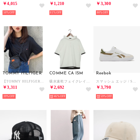
￥4,015
￥1,210
￥3,300
50%
81%
80%
TOMMY HILFIGER
COMME CA ISM
Reebok
【TOMMY HILFIGER】トミーヒルフィガー / トップス 半袖 Tシャツ ビッグシルエット クルーネック ワンポイント 無地 ロゴ コットン100%
吸水速乾フェイクレイヤード フーデット Tシャツ （ホワイト）
スマッシュ エッジ / SMASH EDGE SA （フットウェアホワイト/ブラウン）
￥3,311
￥2,692
￥3,790
39%
46%
59%