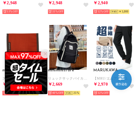
￥2,948
￥2,948
￥2,940
33%
33%
32%
￥1,000
mont-bell
miniministore
MARUKAWA
スリムワレット 男女兼用 （オレンジ）
リュックサックバイカラーデイバッグ大容量 （ブラック）
【MRU/エムアールユー】のびのびスーパーストレッチ イージーパンツ/のびのび 楽 ストレッチパンツ ウエストゴム ゴルフパンツ ボトムス メンズ チノパン
￥2,940
￥2,669
￥2,970
32%
￥1,000
40%
25
32%