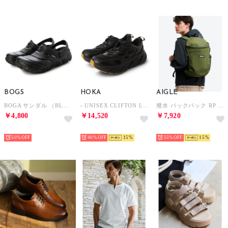
BOGS
HOKA
AIGLE
BOGA サンダル （BLACK）
- UNISEX CLIFTON L ATHLETICS【1160050-BBLC】 （BLACK/BLACK）
撥水 バックパック RP （モスグリーン）
￥4,800
￥14,520
￥7,920
SELECT
SELECT
SELECT
50%
40%
15
55%
15