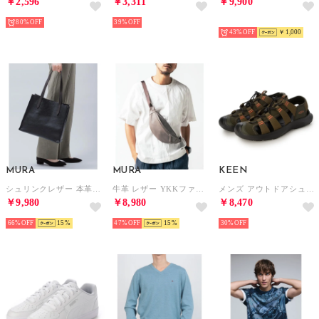
￥2,596
￥3,311
￥9,900
80%
39%
予約
43%
￥1,000
MURA
MURA
KEEN
シュリンクレザー 本革 a4 大容量 トートバッグ （ブラック）
牛革 レザー YKKファスナー ボディバッグ ウエストポーチ （グレー）
メンズ アウトドアシューズ SEANIK H2 1030387 水陸両用 （オリーブ）
￥9,980
￥8,980
￥8,470
66%
15
47%
15
30%