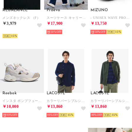
REBALANCE
Proevo
MIZUNO
メンズネックレス （F）
スーツケース キャリーケース キャリーバッグ フレームキャリー ドリンクホルダー 8輪 M ダイヤル TSA (12002S) （セレストブルー）
- UNISEX WAVE PROPHECY LS LIGHT GRAY/DARK GRAY/GRAY【D1GA333704】 （LIGHT GRAY/DARK GRAY/GRAY）
￥3,979
￥17,900
￥13,750
NEW
50%
50%
15
15
Reebok
LACOSTE
LACOSTE
インスタ ポンプフューリー 95 / INSTAPUMP FURY 95 （アラバスター）
カラーリバーシブルシャツ （ネイビー）
カラーリバーシブルシャツ （ダークグリーン）
￥10,000
￥13,860
￥13,860
49%
40%
15
40%
15