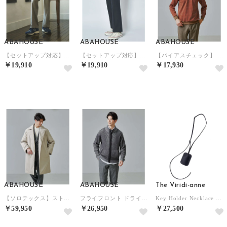
ABAHOUSE
ABAHOUSE
ABAHOUSE
【セットアップ対応】T/R フランス綾 2タック ワイドパンツ （グレージュ）
【セットアップ対応】T/R フランス綾 2タック ワイドパンツ （ダークネイビー）
【バイアスチェック】 プルオーバー （ダークオレンジ）
￥19,910
￥19,910
￥17,930
NEW
NEW
NEW
ABAHOUSE
ABAHOUSE
The Viridi-anne
【ソロテックス】ストレッチ ライトダウンコート （アイボリー）
フライフロント ドライバーズニット / ブルゾン （チャコールグレー）
Key Holder Necklace （BLACK）
￥59,950
￥26,950
￥27,500
NEW
NEW
NEW