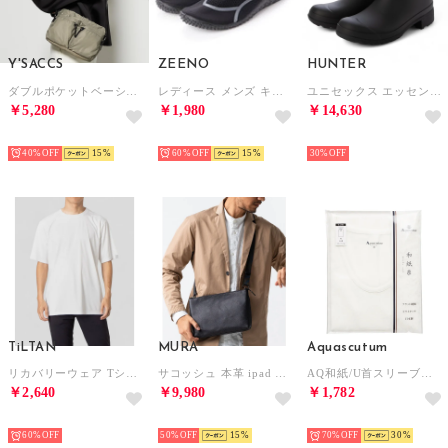
Y'SACCS
ZEENO
HUNTER
ダブルポケットベーシックショルダー （グレージュ）
レディース メンズ キッズ ジュニア ユニセックス サンダル アクアシューズ マリンシューズ アウトドアシューズ 水陸両用 ウォーターシューズ （ブラック/グレー）
ユニセックス エッセンシャル チェルシー ブーツ （ブラック）
￥5,280
￥1,980
￥14,630
SELECT
SELECT
SELECT
40%
15
60%
15
30%
TiLTAN
MURA
Aquascutum
リカバリーウェア Tシャツ （ホワイト）
サコッシュ 本革 ipad 収納 ショルダーバッグ ミニショルダー 薄マチ バッグ レザー 革 メンズ （ブラック）
AQ和紙/U首スリーブレスシャツ （ホワイト）
￥2,640
￥9,980
￥1,782
SELECT
SELECT
SELECT
60%
50%
15
70%
30