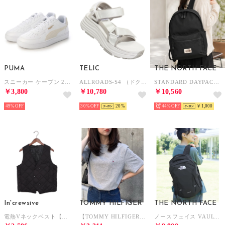
PUMA
TELIC
THE NORTH FACE
スニーカー ケーブン 2.0 392290 （WHITE-VAPOR GRAY-G）
ALLROADS-S4 （ドクターズホワイト）
STANDARD DAYPACK スタンダード デイパック リュック バックパック バッグ （ブラック）
￥3,800
￥10,780
￥10,560
49%
30%
20
44%
￥1,000
In'crewsive
TOMMY HILFIGER
THE NORTH FACE
電熱Vネックベスト【返品不可商品】 （ブラック）
【TOMMY HILFIGER】トミーヒルフィガー / トップス 半袖 Tシャツ ビッグシルエット クルーネック ワンポイント 無地 ロゴ コットン100%
ノースフェイス VAULT ヴォルト リュック バックパック 27L A4可（ブラック）