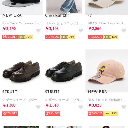
NEW ERA
Classical Elf
47
New York Yankees - 9FIFTY TRACKER ALL MESH COOPERSTOWN NAVY/GRAY 【14388560】 （NAVY/GRAY）
《JaVa ジャバコラボ》ボーイッシュに”きゅん”。メンズライクペインターパンツ （ライトブルー）
BRAND Los Angeles Dodgers - CLEAN UP BASE RUNNER TONAL NATURAL【14920395 】 （NATURAL）
￥3,190
￥3,106
￥2,860
50%
15
37%
10
35%
15
STRUTT
STRUTT
NEW ERA
レザーシューズ （ダークブラウン）
レザーシューズ （ブラック）
New Era × Nickelodeon - SpongeBob 9TWENTY PATRICK SALMON PINK （PINK）
￥1,897
￥1,518
￥3,025
75%
80%
50%
15