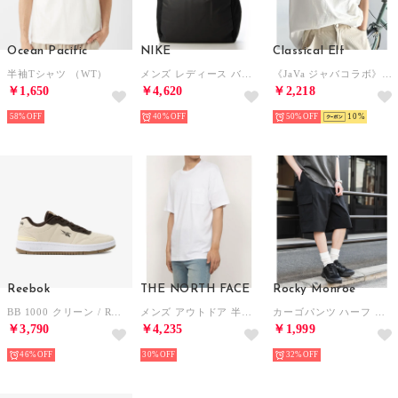
Ocean Pacific
NIKE
Classical Elf
半袖Tシャツ （WT）
メンズ レディース バッグ ブラジリア XL バッグパック 9.5 30L DM3975 (ブラック)
《JaVa ジャバコラボ》古着風ストリートMIX。綿100%ヘヴィーウエイト胸ポケピグメントTシャツ （オフホワイト）
￥1,650
￥4,620
￥2,218
58%
40%
50%
10
Reebok
THE NORTH FACE
Rocky Monroe
BB 1000 クリーン / REEBOK BB 1000 CLEAN SA （グレージュ）
メンズ アウトドア 半袖Tシャツ S/S Small Logo Pocket Tee_ショートスリーブスモールロゴポケットティー NT32547 （ホワイト）
カーゴパンツ ハーフ メンズ ショートパンツ ワイド スケーター 軍パン 短パン 膝下 ひざ丈 半パン イージー リラックス 薄手 軽量 カジュアル ストリート 15579 （ブラック）
￥3,790
￥4,235
￥1,999
46%
30%
32%