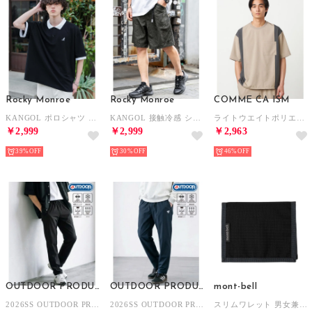
Rocky Monroe
Rocky Monroe
COMME CA ISM
KANGOL ポロシャツ 半袖 接触冷感 メンズ レディース 新色追加 鹿の子 オーバーサイズ 通気性 ロゴ刺繍 クレリック ライン 別注コラボ 15473 （ブラック×ホワイト）
KANGOL 接触冷感 ショートパンツ メンズ 膝丈 水陸両用 ハーフパンツ ロゴ刺繍 レオパード ヒョウ柄 迷彩 紫外線対策 UVカット 14237 （レオパードブラック）
ライトウエイトポリエステル ブロッキング 布帛Tシャツ （ベージュ）
￥2,999
￥2,999
￥2,963
39%
30%
46%
OUTDOOR PRODUCTS
OUTDOOR PRODUCTS
mont-bell
2026SS OUTDOOR PRODUCTS/アウトドア プロダクツ 接触冷感 UVカット ドライ 2WAYストレッチ リラックスパンツ/イージーパンツ レディース メンズ （ブラック）
2026SS OUTDOOR PRODUCTS/アウトドア プロダクツ 接触冷感 UVカット ドライ 2WAYストレッチ リラックスパンツ/イージーパンツ レディース メンズ （ネイビー）
スリムワレット 男女兼用 （ブラック）