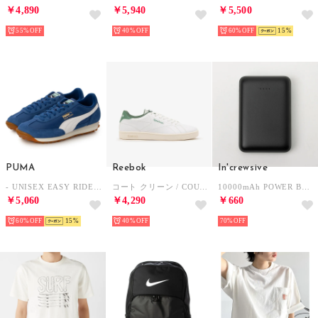
￥4,890
￥5,940
￥5,500
55%
40%
60%
15
PUMA
Reebok
In'crewsive
- UNISEX EASY RIDER VINTAGE ROYAL/WHITE【399028-09】 （ROYAL/WHITE）
コート クリーン / COURT CLEAN SA （ホワイト）
10000mAh POWER BANK【返品不可商品】 （BLACK）
￥5,060
￥4,290
￥660
60%
15
40%
70%