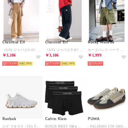
Classical Elf
Classical Elf
Rocky Monroe
《JaVa ジャバコラボ》ボーイッシュに”きゅん”。メンズライクペインターパンツ （ベージュ）
《JaVa ジャバコラボ》ボーイッシュに”きゅん”。メンズライクペインターパンツ （ワンウォッシュ）
カーゴパンツ ハーフ メンズ ショートパンツ ワイド スケーター 軍パン 短パン 膝下 ひざ丈 半パン イージー リラックス 薄手 軽量 カジュアル ストリート 15579 （カーキ）
￥3,106
￥3,106
￥1,999
37%
10
37%
10
32%
Reebok
Calvin Klein
PUMA
ジグ フタウラ / ZIG FUTAURA SA （ホワイト）
BOXER BRIEF 3枚セット【返品不可商品】 （BLACK）
- PALERMO LTH SMOKEY GRAY/DESERT DUST 【396464-23】 （SMOKEY GRAY/DESERT DUST）