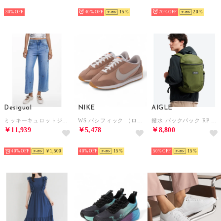
SELECT
SELECT
SELECT
30%
40%
15
70%
20
Desigual
NIKE
AIGLE
ミッキーキュロットジーンズ （ブルー）
WS パシフィック （ローズ）
撥水 バックパック RP （モスグリーン）
￥11,939
￥5,478
￥8,800
SELECT
SELECT
SELECT
40%
￥1,500
40%
15
50%
15