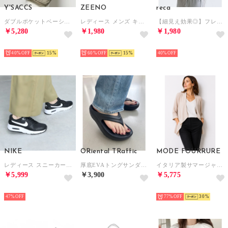
Y'SACCS
ZEENO
reca
ダブルポケットベーシックショルダー （グレージュ）
レディース メンズ キッズ ジュニア ユニセックス サンダル アクアシューズ マリンシューズ アウトドアシューズ 水陸両用 ウォーターシューズ （ブラック/グレー）
【細見え効果◎】フレアスリーブカットソー（アイボリー）/ bel-bs-250
￥5,280
￥1,980
￥1,980
SELECT
SELECT
SELECT
40%
15
60%
15
40%
NIKE
ORiental TRaffic
MODE FOURRURE
レディース スニーカー ウィメンズ エア マックス SC CW4554-001 （ブラック）
厚底EVAトングサンダル/OT3226 （BLACK）リカバリー
イタリア製サマージャケット （ベージュ）
￥5,999
￥3,900
￥5,775
SELECT
SELECT
SELECT
47%
77%
30