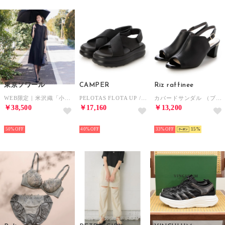
東京ソワール
CAMPER
Riz raffinee
WEB限定｜米沢織「小目紗」の涼しい夏用ワンピース （ブラック）
PELOTAS FLOTA UP / サンダル （ブラック）
カバードサンダル （ブラック）
￥38,500
￥17,160
￥13,200
SELECT
SELECT
SELECT
50%
40%
33%
15