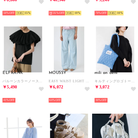
SELECT
SELECT
SELECT
50%
15
35%
10
70%
10
ELFRANK
MOUSSY
mili an deni
バルーンカラーノースリーブブラウス【綿100％使用】（ブラック）
EASY WAIST LIGHT ストレートデニム L/BLU1
キルティングロゴトートバッグ（80色） （BLU）
￥5,490
￥6,072
￥3,072
SELECT
SELECT
SELECT
41%
60%
30%