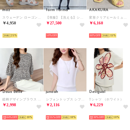
moz
form forma
AKAKURA
スウェーデン ローゴン MOZ SWEDEN LAGOM コードサンダル （グレー）
【喪服】【洗える】シフォンジョーゼット セミフレアブラックフォーマルワンピース＜大きいサイズ有＞夏/セレモニー/七五三 （黒）
変形クリアヒールミュールサンダル （YE）
￥4,950
￥27,500
￥6,160
SELECT
SELECT
SELECT
25
50%
60%
15
Doux Belle
junoah
Desigual
総柄デザインブラウス レディース トップス （ベージュ）
シフォントップス シフォン ブラウス レディース 半袖 （ホワイト）
Tシャツ （ホワイト）
￥2,998
￥2,116
￥6,229
SELECT
SELECT
SELECT
44%
10
35%
10
30%
10