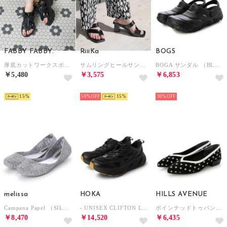
FABBY FABBY.
RiiiKa
BOGS
厚底カットワークスポーツサンダル （ブラックブラック）
サムリングヒールサンダル （black）
BOGA サンダル （BLACK）
￥5,480
￥3,575
￥6,853
SELECT
SELECT
SELECT
15
50%
15
30%
melissa
HOKA
HILLS AVENUE
Campana Papel （SILVER GLITTER）
- UNISEX CLIFTON L ATHLETICS【1160050-BBLC】 （BLACK/BLACK）
ポインテッドトゥパンプス （ブラックドット）
￥8,470
￥14,520
￥6,435