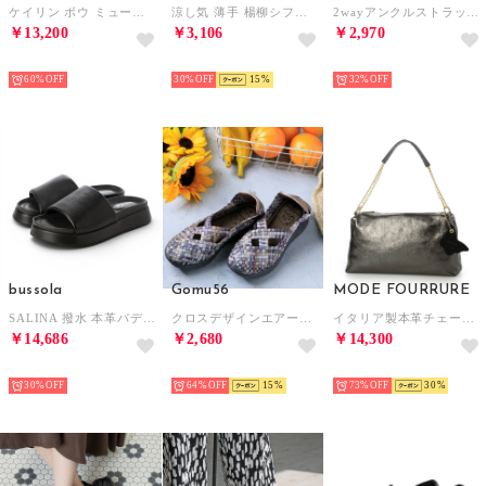
ケイリン ボウ ミュール womens （アイボリー レザー）
涼し気 薄手 楊柳シフォン フレアスリーブ ＆レイヤード デザイン スタンドカラー 半袖ブラウス （BL）
2wayアンクルストラップコンフォートサンダル （ライトグリーン）
￥13,200
￥3,106
￥2,970
SELECT
SELECT
SELECT
60%
30%
15
32%
bussola
Gomu56
MODE FOURRURE
SALINA 撥水 本革パデッドスライドサンダル （Black）
クロスデザインエアークッションシューズ （ブロンズミックス）
イタリア製本革チェーンハンドルバッグ （ブラックメタル）
￥14,686
￥2,680
￥14,300
SELECT
SELECT
SELECT
30%
64%
15
73%
30