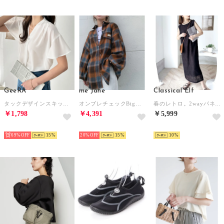
GeeRA
me Jane
Classical Elf
タックデザインスキッパーブラウス（半袖） （オフホワイト）
オンブレチェックBigシャツ （ブラウン）
春のレトロ。2wayパネルレースジャンパースカート （ブラック）
￥1,798
￥4,391
￥5,999
SELECT
SELECT
SELECT
69%
15
20%
15
10