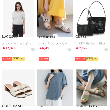
LACOSTE
enchanted
GUESS
スキッパーネックポロシャツ （ホワイト)
prima アシンメトリーバックルベルトミュールサンダル （アイボリー）
VIKKY Bucket （BLA） ショルダーバッグ レディース
￥12,320
￥6,490
￥7,876
SELECT
SELECT
SELECT
30%
15
45%
60%
20
COLE HAAN
ica
Fashion Letter