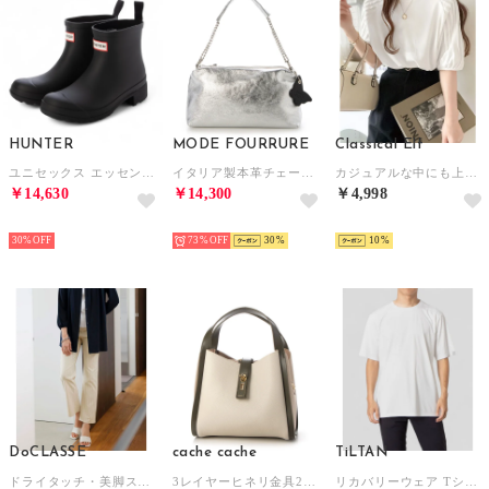
HUNTER
MODE FOURRURE
Classical Elf
ユニセックス エッセンシャル チェルシー ブーツ （ブラック）
イタリア製本革チェーンハンドルバッグ （シルバー/SV）
カジュアルな中にも上品さを。綿100% 袖山タックラグラン半袖Tシャツ （ホワイト）
￥14,630
￥14,300
￥4,998
SELECT
SELECT
SELECT
30%
73%
30
10
DoCLASSE
cache cache
TiLTAN
ドライタッチ・美脚ストレートパンツ／68? （ストライプ）
3レイヤーヒネリ金具2wayトート （IVKA）
リカバリーウェア Tシャツ （ホワイト）