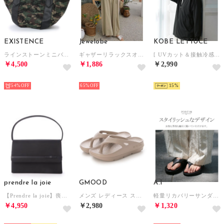
EXISTENCE
Jewelobe
KOBE LETTUCE
ラインストーンミニバルーンバッグ （迷彩）
ギャザーリラックスオールインワン （ベージュ）
[ UVカット＆接触冷感 ] M L XL 取り外しサンバイザー付きパーカー【A指穴】[選べる2タイプ] [C7760]【返品不可商品】 （ブラック）
￥4,500
￥1,886
￥2,990
SELECT
SELECT
SELECT
54%
65%
15
prendre la joie
GMOOD
A.I
【Prendre la joie】喪服・礼服 サテン切り替えブラックフォーマルバッグ （ブラック）
メンズ レディース スポーツサンダル 衝撃吸収 機能性 厚底 トングタイプ ビーサン （グレージュ）
軽量リカバリーサンダルトングビーチサンダル33-7096 （BL）
￥4,950
￥2,980
￥1,320
SELECT
SELECT
SELECT