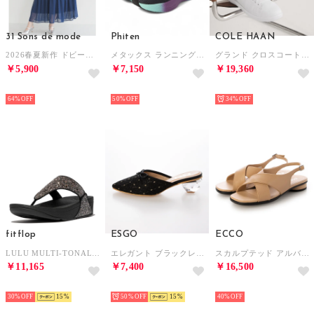
31 Sons de mode
Phiten
COLE HAAN
2026春夏新作 ドビードットフリルワンピース TT627412 （NAVY）
メタックス ランニングシューズ （ブルー）
グランド クロスコート womens （ブライト ホワイト / ホワイト）
￥5,900
￥7,150
￥19,360
SELECT
SELECT
SELECT
64%
50%
34%
fitflop
ESGO
ECCO
LULU MULTI-TONAL GLITTER TOE-POST SANDALS （Black Multi）
エレガント ブラックレース クリアヒールミュール （ブラック）
スカルプテッド アルバ 25 本革 レディース フラット ストラップ サンダル EU35 （BISCUIT）
￥11,165
￥7,400
￥16,500
SELECT
SELECT
SELECT
30%
15
50%
15
40%