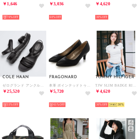
￥1,646
￥3,036
￥4,620
SELECT
SELECT
SELECT
70%
60%
30%
COLE HAAN
FRAGONARD
TOMMY HILFIGER
ゼログランド アンクル ストラップ サンダル womens （ブラック / ブラック）
本革 ポインテッドトゥパンプス （ブラック）
TJW SLIM BADGE RIB TEE （ホワイト）
￥25,520
￥5,720
￥4,620
SELECT
SELECT
SELECT
33%
65%
30%
30