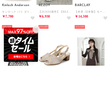
Kinloch Anderson
REZOY
BARCLAY
キンロック バイ ダイヤモンドキルティング L字ファスナー ショルダーバッグ （アンバー）
【2026SS新作】【REZOY】グリッターアッパーストラップ厚底ソールサンダル （ホワイト）
【本革 /日本製】モードテイスト 厚底モールドソールグルカサンダル （IV）
￥7,700
￥6,930
￥14,300
SELECT
SELECT
SELECT
54%
35%
31%
ScoLar
with width
LIP SERVICE
ドットチュール重ねアート柄Tシャツ （オフホワイト）
【本革 / 日本製 / 軽量】チュールデザインバックバンドサンダル （LGY）
フロントZIPニットプリーツワンピース （ブラウン）
￥4,851
￥13,200
￥6,875
SELECT
SELECT
SELECT
30%
15
31%
50%
￥1,000