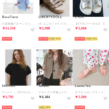
RoseTiara
LiBERTYDOLL
EVOL
小花刺繍バルーンスリーブチュニック （ブルー）
2E ユニセックス 4.5cmヒール 4ベルトスポーツサンダル ワンピース ワイドパンツ ロングスカート 韓国ファッション 歩きやすい 履きやすい /4165 （ベージュ）
【EVOL/イーボル】 【軽量・ふかふか】超軽量クロスビジューベルトスポーツサンダル JA4011 （シルバー）
￥11,550
￥2,998
￥5,940
SELECT
SELECT
SELECT
50%
30%
15
50%
15
MANGO
Amulet
Launa lea
Tシャツ .-- SEVILLA （ブラック）
クロップド半袖ジャケット レディース 10代 20代 30代 韓国ファッション 春 夏 カジュアル 可愛い シンプル おしゃれ 大人 無地 羽織り （ベージュ）
ダブルリボンフラットサンダル(0604) （ピンク）
￥2,792
￥6,484
￥5,500
SELECT
SELECT
SELECT
30%
20
43%