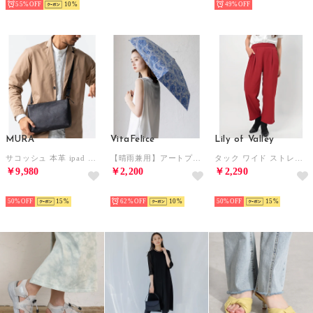
55%
10
49%
MURA
VitaFelice
Lily of Valley
サコッシュ 本革 ipad 収納 ショルダーバッグ ミニショルダー 薄マチ バッグ レザー 革 メンズ （ブラック）
【晴雨兼用】アートプリント折りたたみ傘（カラフル/軽量） （PAISLEY）
タック ワイド ストレート パンツ 上品 カジュアル きれいめ ボトムス ロング ゆったり （RD）
￥9,980
￥2,200
￥2,290
SELECT
SELECT
SELECT
50%
15
62%
10
50%
15