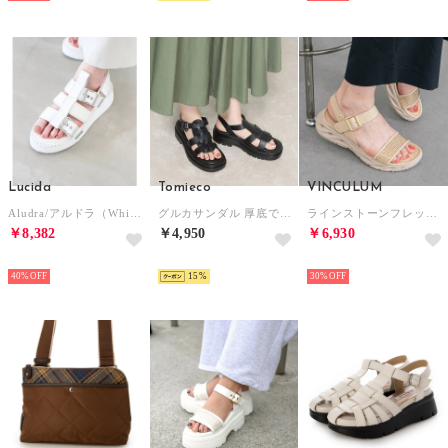
Lucida
Tomieco
VINCULUM
Aludra/アルドラ（White）ベルトボリュームサンダル
グルカサンダル 厚底で履きやすい （BLACK）
ラインストーンフレックスソールサンダル （ベージュ）
￥8,382
￥4,950
￥6,930
SELECT
SELECT
SELECT
40%
15
30%