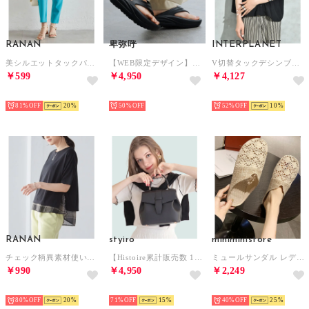
RANAN
卑弥呼
INTERPLANET
美シルエットタックパンツ （ファニーブルー65）
【WEB限定デザイン】リカバリートングサンダル/661251 （ブラック）
V切替タックデシンブラウス （ブラック）
￥599
￥4,950
￥4,127
SELECT
SELECT
SELECT
81%
20
50%
52%
10
RANAN
styiro
miniministore
チェック柄異素材使いプルオーバー （ブラックケイモノトーン）
【Histoire累計販売数 15,000個突破！】 ベルトフラップ 2WAYショルダーハンドバッグ（ブラック）
ミュールサンダル レディース ぺたんこ
￥990
￥4,950
￥2,249
SELECT
SELECT
SELECT
80%
20
71%
15
40%
25