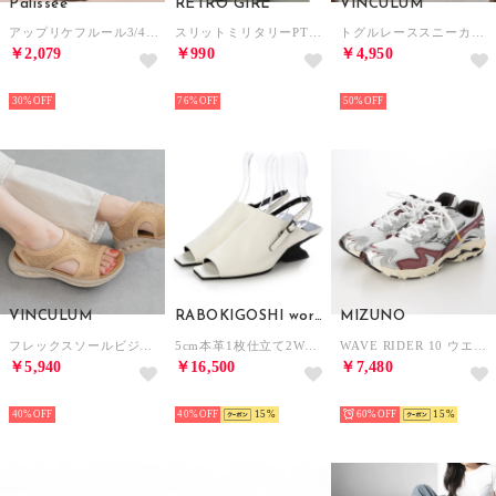
Palissee
RETRO GIRL
VINCULUM
アップリケフルール3/4カップブラ＆ショーツ 【返品不可商品】 （カーキ）
スリットミリタリーPT （WHT3）
トグルレーススニーカーサンダル （ブラック）
￥2,079
￥990
￥4,950
SELECT
SELECT
SELECT
30%
76%
50%
VINCULUM
RABOKIGOSHI works
MIZUNO
フレックスソールビジューサンダル （ベージュ）
5cm本革1枚仕立て2WAYサンダル （ホワイト）
WAVE RIDER 10 ウエーブ ライダー 10D1GA243114 （WHITE/BLACK/WINERED）
￥5,940
￥16,500
￥7,480
SELECT
SELECT
SELECT
40%
40%
15
60%
15