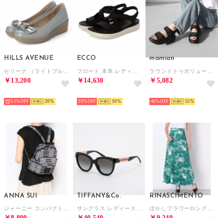
HILLS AVENUE
ECCO
mamian
セリーナ （ライトブルー）
フロート 本革 レディース フラット ストラップ サンダル EU35 （BLACK）
ラウンドトゥボリュームソールスポーツサンダル/C10003 （ブラック）
￥13,200
￥14,630
￥5,082
SELECT
SELECT
SELECT
53%
20
30%
10
40%
15
ANNA SUI
TIFFANY&Co.
RINASCIMENTO
ジャーニー コンパクトリュック ブラック
サングラス レディース メンズ （ブラック）
ぼかしフラワーロングスカート （Verde Giada）
￥8,800
￥40,540
￥9,240