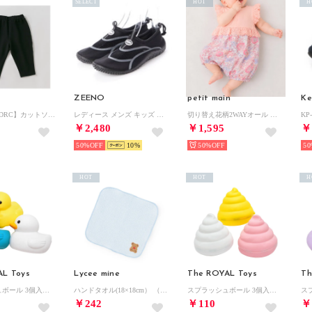
SELECT
HOT
H
ZEENO
petit main
Ke
【WEB限定/DRC】カットソー7分丈パンツ ゆったりサイズ （85:ブラック）
レディース メンズ キッズ ジュニア ユニセックス サンダル アクアシューズ マリンシューズ アウトドアシューズ 水陸両用 ウォーターシューズ （ブラック/グレー）
切り替え花柄2WAYオール 【返品不可商品】 （ピーチ）
￥2,480
￥1,595
￥
50%
10
50%
50
HOT
HOT
H
AL Toys
Lycee mine
The ROYAL Toys
Th
スプラッシュボール 3個入り シリコン水風船 （アヒル）
ハンドタオル(18×18cm） （サックス）
スプラッシュボール 3個入り シリコン水風船 （うんち）
￥242
￥110
￥