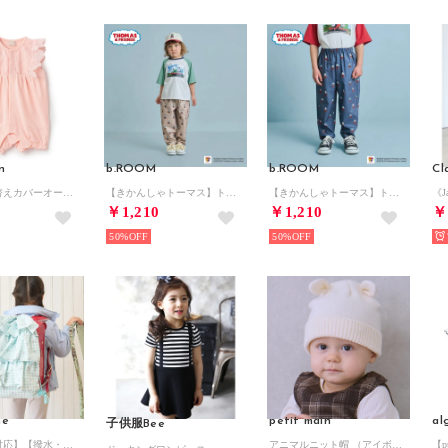
n
b.ROOM
b.ROOM
Cl
レース切り替えカバーオール 【返品不可商品】 （ピーチ）
【きかんしゃトーマス】トーマス総柄パンツ （ベージュ）
【きかんしゃトーマス】トーマス総柄パンツ （チャコール）
￥1,210
￥1,210
￥
50%
50%
ne
petit main
al
子供服Bee
【スクール対応】【撥水・防汚・耐久・UV】フリルらくらくナップ （ミント）
アニマルニット帽 （アイボリー）