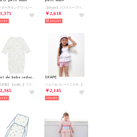
d D. petit main
petit main
ボーダー2Pタンクワンピース （チャコール）
【Disney】パフスリーブパジャマ （ピンク）
1,375
￥2,618
%
30%
fillot de bebe reduction
SKAPE
【日本製】【お揃い】フライスベンリオール(50~75cm)【返品不可商品】 （ベージュ系）
ジョジセパレートミズギ 【返品不可商品】 （ホワイト）
2,365
￥2,145
%
50%