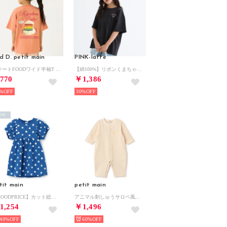
d D. petit main
PINK-latte
アソートFOODワイド半袖T （コーラル）
【綿100%】リボンくまちゃん半袖T （黒）
770
￥1,386
%
30%
EW
tit main
petit main
【GOODPRICE】カット総柄ワンピース （ブルー）
アニマル刺しゅうサロペ風カバーオール【返品不可商品】 （アイボリー）
1,254
￥1,496
40%
60%