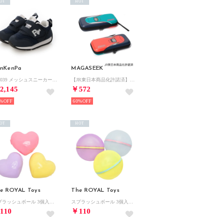
OT
HOT
nKenPa
MAGASEEK
KP-039 メッシュスニーカー スニーカー （ネイビー）
【JR東日本商品化許諾済】はやぶさ×こまち 新幹線ゲームケース（MAGASEEK/d fashionオリジナル） （その他）
2,145
￥572
%
60%
OT
HOT
e ROYAL Toys
The ROYAL Toys
スプラッシュボール 3個入り シリコン水風船 （ハート）
スプラッシュボール 3個入り シリコン水風船 （シャーベット）
110
￥110