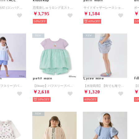
TH FACE
kladskap
petit main
an
/COMPACT HAT (コンパクトハット) （CK）
恐竜刺しゅうロング丈ストレートパンツ （レンガ）
サイドギャザーレースショートパンツ （アイボリー）
￥3,795
￥1,584
￥
50%
40%
50
NEW
NEW
n
petit main
Lycee mine
【Disney】パフスリーブパジャマ （オフ ホワイト）
【Disney】パフスリーブパジャマ （エメラルド グリーン）
【水陸両用】【街でも海でも】バルーンショートパンツ （ブルー）
￥2,618
￥1,320
￥
30%
40%
50
NEW