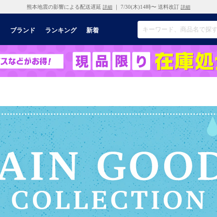
熊本地震の影響による配送遅延
｜ 7/30(木)14時〜 送料改訂
詳細
詳細
リ
ブランド
ランキング
新着
）