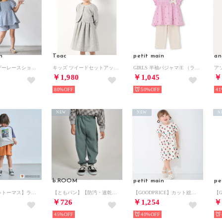
n
Toac
petit main
an
サイドギャザーレースショートパンツ （サックス）
キッズ ツイードセットアップ （オフ）
GIRLS 半袖パジャマ/E （ライト ピンク）
￥1,980
￥1,045
￥
80%
50%
41
NEW
NEW
N
b.ROOM
petit main
pe
【きかんしゃトーマス】ラグラン半袖Tシャツ （紺）
【ともパン】【防汚・速乾】イージーパンツ （カーキ）
【GOODPRICE】カット総柄ワンピース （アイボリー）
￥726
￥1,254
￥
45%
40%