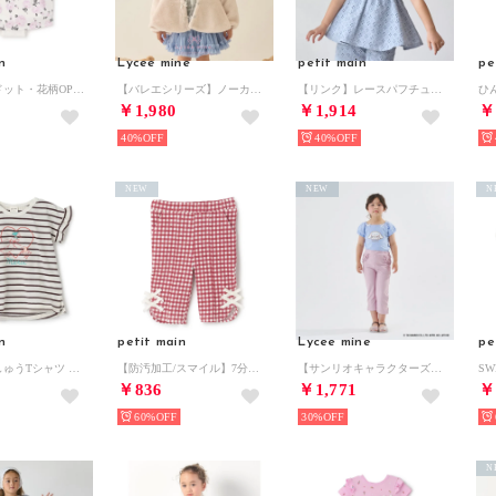
n
Lycee mine
petit main
pe
【リンク】ドット・花柄OPセットアップ【返品不可商品】 （ピンク）
【バレエシリーズ】ノーカラーペプラムブルゾン （オフ ホワイト）
【リンク】レースパフチュニック （サックス）
￥1,980
￥1,914
￥
40%
40%
NEW
NEW
N
n
petit main
Lycee mine
pe
袖フリル刺しゅうTシャツ （ボーダー）
【防汚加工/スマイル】7分リボンパンツ （赤）
【サンリオキャラクターズ】【綿100%】【シャーベットT】アソートアップリケリボン付きTシャツ （ブルー グレー）
￥836
￥1,771
￥
60%
30%
N