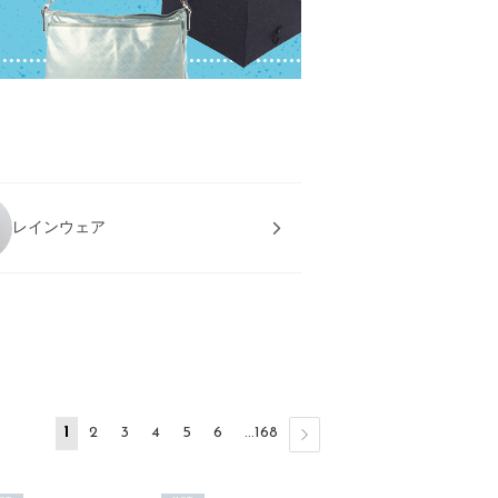
レインウェア
1
2
3
4
5
6
...168