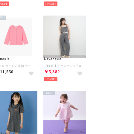
%
94%
EW
nes b.
Lovetoxic
キッズ コットン 長袖 カーディガンプレッション （ピンク系）
【LTXC】デニムパンツビスチェセット （黒）
11,550
￥5,382
30%
NEW