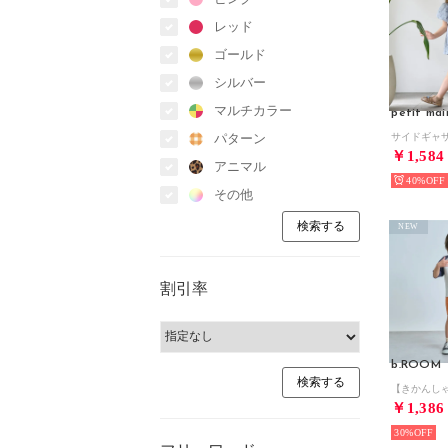
レッド
ゴールド
シルバー
マルチカラー
petit mai
パターン
￥1,584
アニマル
40%
その他
NEW
割引率
b.ROOM
￥1,386
30%