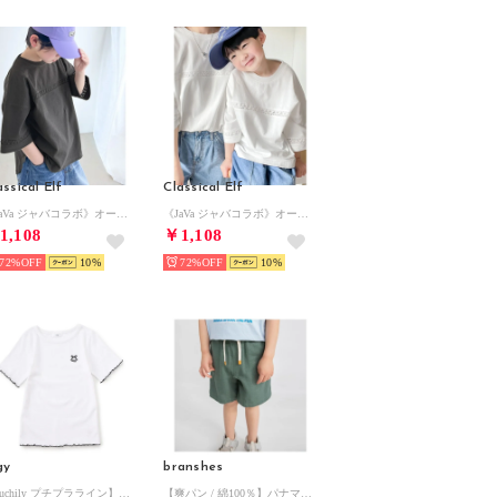
assical Elf
Classical Elf
《JaVa ジャバコラボ》オーガニックコットン混 綿100％ハシゴレースフットボールTEE （チャコールグレー）
《JaVa ジャバコラボ》オーガニックコットン混 綿100％ハシゴレースフットボールTEE （ホワイト）
1,108
￥1,108
72%
10
72%
10
gy
branshes
【puchily プチプラライン】フリルリブT （オフホワイト）
【爽パン / 綿100％】パナマ織りカラーハーフパンツ （オリーブ）