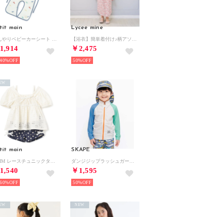
tit main
Lycee mine
ひんやりベビーカーシート （マルチ）
【浴衣】簡単着付け♪柄アソート・2wayセパレートタイプ(帯2枚セット) （モデレート ピンク）
1,914
￥2,475
40%
50%
EW
tit main
SKAPE
SWIM レースチュニックタンキニセット【返品不可商品】 （オフ ホワイト）
ダンジジップラッシュガード （ホワイト）
1,540
￥1,595
60%
50%
EW
NEW