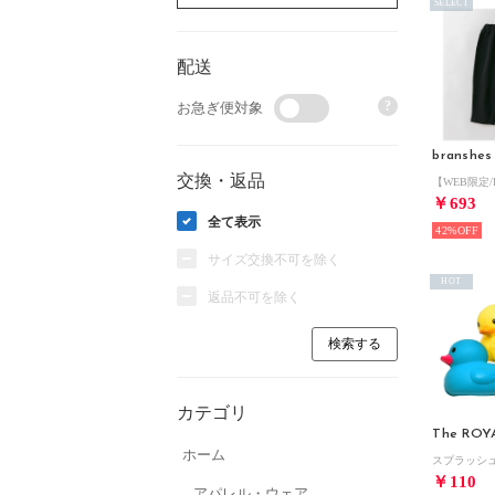
SELECT
配送
?
お急ぎ便対象
branshes
交換・返品
￥693
全て表示
42%
サイズ交換不可を除く
HOT
返品不可を除く
カテゴリ
The ROY
ホーム
￥110
アパレル・ウェア