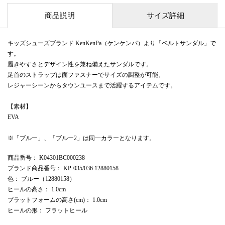
商品説明
サイズ詳細
キッズシューズブランド KenKenPa（ケンケンパ）より「ベルトサンダル」で
す。
履きやすさとデザイン性を兼ね備えたサンダルです。
足首のストラップは面ファスナーでサイズの調整が可能。
レジャーシーンからタウンユースまで活躍するアイテムです。
【素材】
EVA
※「ブルー」、「ブルー2」は同一カラーとなります。
商品番号
： K04301BC000238
ブランド商品番号
： KP-035/036 12880158
色
： ブルー（12880158）
ヒールの高さ
： 1.0cm
プラットフォームの高さ(cm)
： 1.0cm
ヒールの形
： フラットヒール