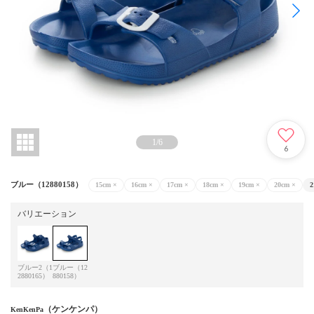
1
/
6
6
ブルー（12880158）
15cm
×
16cm
×
17cm
×
18cm
×
19cm
×
20cm
×
2
バリエーション
ブルー2（1
ブルー（12
2880165）
880158）
（ケンケンパ）
KenKenPa