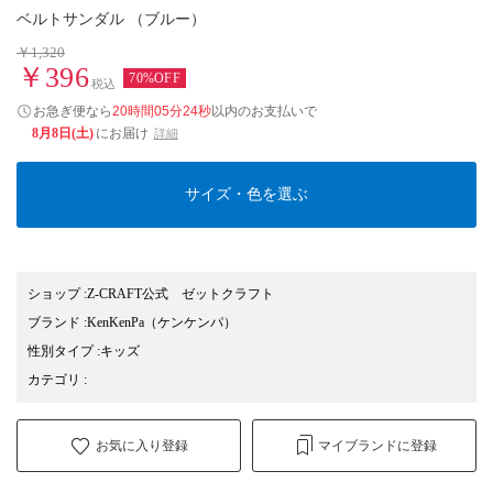
ベルトサンダル （ブルー）
￥1,320
￥396
70%OFF
税込
お急ぎ便なら
20時間05分23秒
以内
のお支払いで
8月8日(土)
にお届け
詳細
サイズ・色を選ぶ
ショップ
:
Z-CRAFT公式 ゼットクラフト
ブランド
:
KenKenPa
（ケンケンパ）
性別タイプ
:
キッズ
カテゴリ
:
お気に入り登録
マイブランドに登録