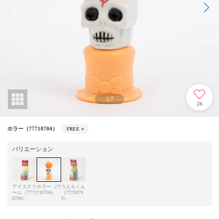
1
/
7
26
ホラー（77710704）
FREE
○
バリエーション
アイスクリ
ホラー（77
うんちくん
ーム（7771
710704）
（7771070
0700）
3）