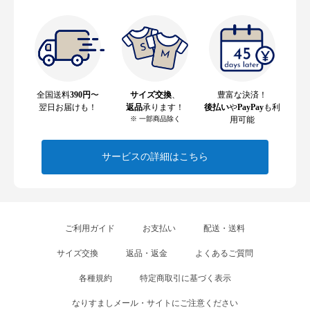
全国送料
390円
〜
サイズ交換
、
豊富な決済！
翌日お届けも！
返品
承ります！
後払い
や
PayPay
も利
※ 一部商品除く
用可能
サービスの詳細はこちら
ご利用ガイド
お支払い
配送・送料
サイズ交換
返品・返金
よくあるご質問
各種規約
特定商取引に基づく表示
なりすましメール・サイトにご注意ください