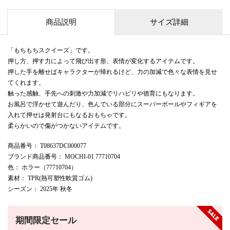
商品説明
サイズ詳細
「もちもちスクイーズ」です。
押し方、押す力によって飛び出す形、表情が変化するアイテムです。
押した手を離せばキャラクターが帰れるけど、力の加減で色々な表情を見せ
てくれます。
触った感触、手先への刺激や力加減でリハビリや徳育にもなります。
お風呂で浮かせて遊んだり、色んでいる部分にスーパーボールやフィギアを
入れて押せは発射台にもなるおもちゃです。
柔らかいので傷がつかないアイテムです。
商品番号
： T08637DC000077
ブランド商品番号
： MOCHI-01 77710704
色
： ホラー（77710704）
素材
： TPR(熱可塑性軟質ゴム)
シーズン
： 2025年 秋冬
期間限定セール