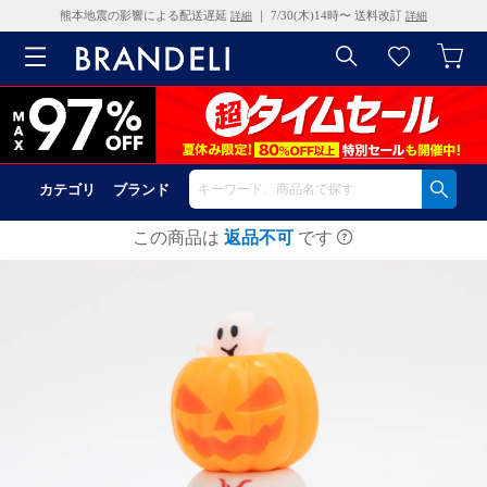
熊本地震の影響による配送遅延
｜ 7/30(木)14時〜 送料改訂
詳細
詳細
カテゴリ
ブランド
この商品は
返品不可
です