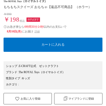
（ロイヤルトイズ）
The ROYAL Toys
もちもちスクイーズ おもちゃ【返品不可商品】 （ホラー）
￥990
￥198
80%OFF
税込
お急ぎ便なら
4時間30分13秒
以内
のお支払いで
8月10日(月)
にお届け
詳細
カートに入れる
ショップ
:
Z-CRAFT公式 ゼットクラフト
ブランド
:
The ROYAL Toys
（ロイヤルトイズ）
性別タイプ
:
キッズ
カテゴリ
:
お気に入り登録
マイブランドに登録